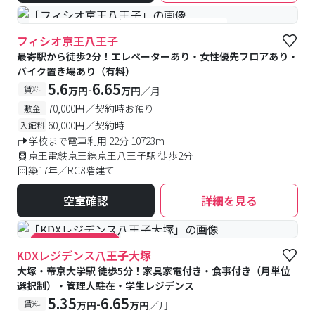
#女性専用フロアあり
#予約受付中
#空室待ち
フィシオ京王八王子
最寄駅から徒歩2分！エレベーターあり・女性優先フロアあり・
バイク置き場あり（有料）
5.6
6.65
-
賃料
万円
万円
／月
70,000円／契約時お預り
敷金
60,000円／契約時
入館料
学校まで電車利用 22分 10723m
京王電鉄京王線京王八王子駅 徒歩2分
築17年／RC8階建て
空室確認
詳細を見る
#食事付き
#キャンペーン実施中
KDXレジデンス八王子大塚
大塚・帝京大学駅 徒歩5分！家具家電付き・食事付き（月単位
選択制）・管理人駐在・学生レジデンス
5.35
6.65
-
賃料
万円
万円
／月