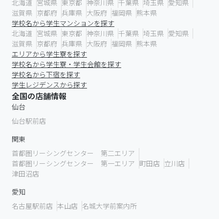
北海道
宮城県
東京都
神奈川県
千葉県
埼玉県
愛知県
滋賀県
京都府
兵庫県
大阪府
福岡県
熊本県
学校名から学生マンションを探す
北海道
宮城県
東京都
神奈川県
千葉県
埼玉県
愛知県
滋賀県
京都府
兵庫県
大阪府
福岡県
熊本県
エリアから学生寮を探す
学校名から学生寮・学生会館を探す
学校名から下宿を探す
学生レジデンスから探す
全国の店舗情報
仙台
仙台駅前店
関東
首都圏リーシングセンター 第二エリア
首都圏リーシングセンター 第一エリア
町田店
立川店
津田沼店
愛知
名古屋駅前店
本山店
名城大学前案内所