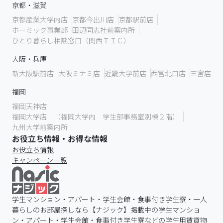
京都・滋賀
京都産業大学内店
京都今出川店
京都駅前店
ホーミック事業部
田辺同志社前案内所
ひとり暮らし相談窓口（関西ＴＩＣ）
大阪・兵庫
新大阪駅前店
大阪ミナミ店
近畿大学前店
西宮北口店
三宮店
福岡
福岡天神店
福岡大学店 （福岡大学内 学生部事務室別棟２階）
九州大学前案内所
お役立ち情報・お得な情報
お役立ち情報
キャンペーン一覧
学生マンション・アパート・学生会館・食事付き学生寮・一人
暮らしのお部屋探しなら【ナジック】掲載中の学生マンショ
ン・アパート・学生会館・食事付き学生寮などの学生用賃貸物