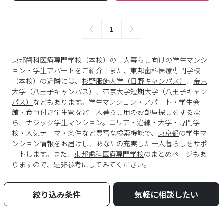
1
東邦歯科医療専門学校（本校）の一人暮らし向けの学生マンシ
ョン・学生アパートをご紹介！また、東邦歯科医療専門学校
（本校）の近隣には、
杉野服飾大学（日野キャンパス）
、
帝京
大学（八王子キャンパス）
、
帝京大学短期大学（八王子キャン
パス）
などもあります。学生マンション・アパート・学生会
館・食事付き学生寮など一人暮らし用のお部屋探しをするな
ら、ナジック学生マンション。エリア・沿線・大学・専門学
校・人気テーマ・条件など豊富な検索機能で、
東京都
の学生マ
ンション情報をお届けし、あなたの充実した一人暮らしをサポ
ートします。また、
東邦歯科医療専門学校
のまとめページもあ
りますので、是非参考にしてみてください。
絞り込み条件
気軽に相談したい