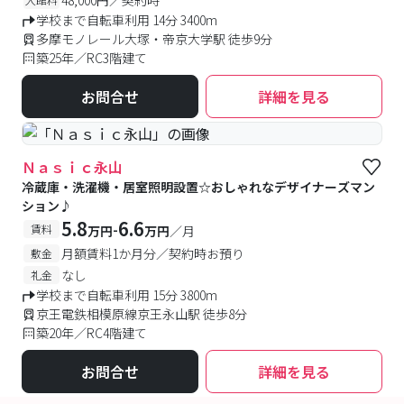
学校まで自転車利用 14分 3400m
多摩モノレール大塚・帝京大学駅 徒歩9分
築25年／RC3階建て
お問合せ
詳細を見る
Ｎａｓｉｃ永山
冷蔵庫・洗濯機・居室照明設置☆おしゃれなデザイナーズマン
ション♪
5.8
6.6
-
賃料
万円
万円
／月
月額賃料1か月分／契約時お預り
敷金
なし
礼金
学校まで自転車利用 15分 3800m
京王電鉄相模原線京王永山駅 徒歩8分
築20年／RC4階建て
お問合せ
詳細を見る