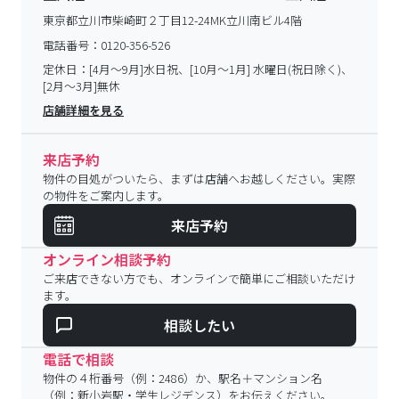
東京都立川市柴崎町２丁目12-24MK立川南ビル4階
電話番号：
0120-356-526
定休日：
[4月～9月]水日祝、[10月～1月] 水曜日(祝日除く)、
[2月～3月]無休
店舗詳細を見る
来店予約
物件の目処がついたら、まずは店舗へお越しください。実際
の物件をご案内します。
来店予約
オンライン相談予約
ご来店できない方でも、オンラインで簡単にご相談いただけ
ます。
相談したい
電話で相談
物件の４桁番号（例：2486）か、駅名＋マンション名
（例：新小岩駅・学生レジデンス）をお伝えください。