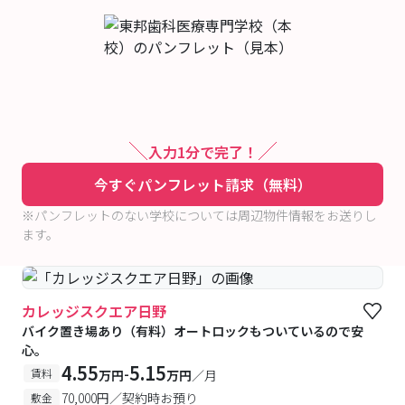
入力1分で完了！
今すぐパンフレット請求（無料）
※パンフレットのない学校については周辺物件情報をお送りし
ます。
カレッジスクエア日野
バイク置き場あり（有料）オートロックもついているので安
心。
4.55
5.15
-
賃料
万円
万円
／月
70,000円／契約時お預り
敷金