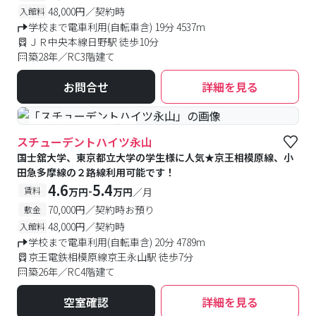
48,000円／契約時
入館料
学校まで電車利用(自転車含) 19分 4537m
ＪＲ中央本線日野駅 徒歩10分
築28年／RC3階建て
お問合せ
詳細を見る
#予約受付中
#空室待ち
スチューデントハイツ永山
国士舘大学、東京都立大学の学生様に人気★京王相模原線、小
田急多摩線の２路線利用可能です！
4.6
5.4
-
賃料
万円
万円
／月
70,000円／契約時お預り
敷金
48,000円／契約時
入館料
学校まで電車利用(自転車含) 20分 4789m
京王電鉄相模原線京王永山駅 徒歩7分
築26年／RC4階建て
空室確認
詳細を見る