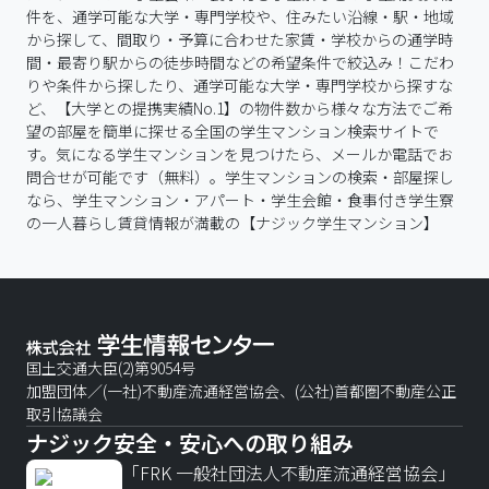
件を、通学可能な大学・専門学校や、住みたい沿線・駅・地域
から探して、間取り・予算に合わせた家賃・学校からの通学時
間・最寄り駅からの徒歩時間などの希望条件で絞込み！こだわ
りや条件から探したり、通学可能な大学・専門学校から探すな
ど、【大学との提携実績No.1】の物件数から様々な方法でご希
望の部屋を簡単に探せる全国の学生マンション検索サイトで
す。気になる学生マンションを見つけたら、メールか電話でお
問合せが可能です（無料）。学生マンションの検索・部屋探し
なら、学生マンション・アパート・学生会館・食事付き学生寮
の一人暮らし賃貸情報が満載の【ナジック学生マンション】
国土交通大臣(2)第9054号
加盟団体／(一社)不動産流通経営協会、(公社)首都圏不動産公正
取引協議会
ナジック安全・安心への取り組み
「FRK 一般社団法人不動産流通経営協会」