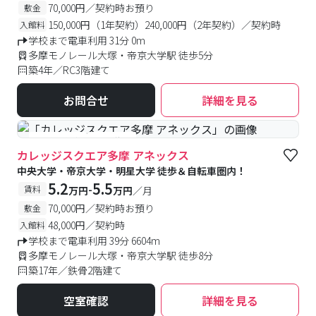
70,000円／契約時お預り
敷金
150,000円（1年契約）240,000円（2年契約）／契約時
入館料
学校まで電車利用 31分 0m
多摩モノレール大塚・帝京大学駅 徒歩5分
築4年／RC3階建て
お問合せ
詳細を見る
#予約受付中
#空室待ち
カレッジスクエア多摩 アネックス
中央大学・帝京大学・明星大学 徒歩＆自転車圏内！
5.2
5.5
-
賃料
万円
万円
／月
70,000円／契約時お預り
敷金
48,000円／契約時
入館料
学校まで電車利用 39分 6604m
多摩モノレール大塚・帝京大学駅 徒歩8分
築17年／鉄骨2階建て
空室確認
詳細を見る