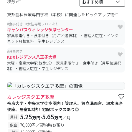
棟数7件
東邦歯科医療専門学校（本校）
に関連したピックアップ物件
#
食事付き
#
女性専用フロアあり
キャンパスヴィレッジ多摩センター
家具家電付き・食事付き（月ごと選択制）・管理人駐在・インター
ネット月額無料 学生レジデンス
#
食事付き
KDXレジデンス八王子大塚
大塚・帝京大学駅 徒歩5分！家具家電付き・食事付き（月単位選択
制）・管理人駐在・学生レジデンス
カレッジスクエア多摩
帝京大学・中央大学徒歩圏内！管理人、独立洗面台、温水洗浄
便座、居室8.8帖！宅配ボックスあり◎
5.25
5.65
-
賃料
万円
万円
／月
70,000円／契約時お預り
敷金
48,000円／契約時
入館料