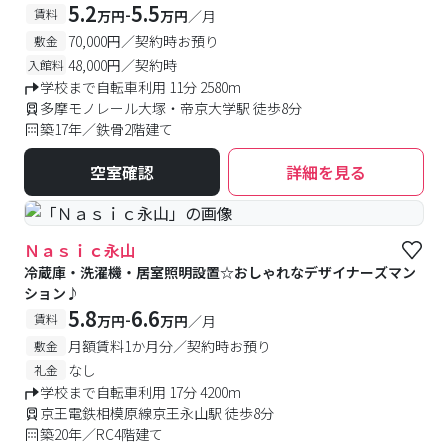
5.2
5.5
-
賃料
万円
万円
／月
70,000円／契約時お預り
敷金
48,000円／契約時
入館料
学校まで自転車利用 11分 2580m
多摩モノレール大塚・帝京大学駅 徒歩8分
築17年／鉄骨2階建て
空室確認
詳細を見る
Ｎａｓｉｃ永山
冷蔵庫・洗濯機・居室照明設置☆おしゃれなデザイナーズマン
ション♪
5.8
6.6
-
賃料
万円
万円
／月
月額賃料1か月分／契約時お預り
敷金
なし
礼金
学校まで自転車利用 17分 4200m
京王電鉄相模原線京王永山駅 徒歩8分
築20年／RC4階建て