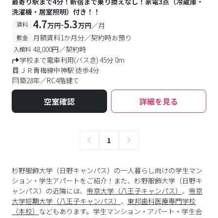
最寄り駅まで4分！新宿まで乗り換えなし！家電3点（冷蔵庫・
洗濯機・居室照明）付き！！
4.7
5.3
-
賃料
万円
万円
／月
月額賃料1か月分／契約時お預り
敷金
48,000円／契約時
入館料
学校まで電車利用(バス含) 45分 0m
ＪＲ青梅線中神駅 徒歩4分
築28年／RC4階建て
空室確認
詳細を見る
1
杉野服飾大学（日野キャンパス）の一人暮らし向けの学生マン
ション・学生アパートをご紹介！また、杉野服飾大学（日野キ
ャンパス）の近隣には、
帝京大学（八王子キャンパス）
、
帝京
大学短期大学（八王子キャンパス）
、
東邦歯科医療専門学校
（本校）
などもあります。学生マンション・アパート・学生会