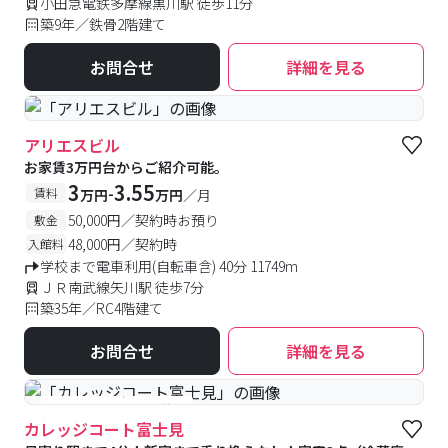
小田急電鉄多摩線黒川駅 徒歩11分
築9年／鉄骨2階建て
お問合せ
詳細を見る
アリエスビル
お家賃3万円台からご紹介可能。
3
3.55
-
賃料
万円
万円
／月
50,000円／契約時お預り
敷金
48,000円／契約時
入館料
学校まで電車利用(自転車含) 40分 11749m
ＪＲ南武線矢川駅 徒歩7分
築35年／RC4階建て
お問合せ
詳細を見る
#予約受付中
#空室待ち
カレッジコート富士見