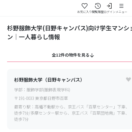
お気に入り
閲覧履歴
ログイン
メニュー
杉野服飾大学(日野キャンパス)向け学生マンシ
ン｜一人暮らし情報
全12件の物件を見る
杉野服飾大学（日野キャンパス）
学部：
服飾学部(服飾表現学科)
〒
191-0033
東京都日野市百草
最寄り駅：
高幡不動駅から、京王バス「百草センター」下車、
徒歩7分/多摩センター駅から、京王バス「百草団地南」下車、
徒歩7分