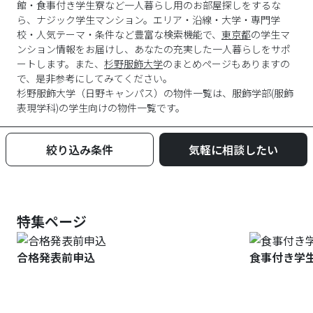
館・食事付き学生寮など一人暮らし用のお部屋探しをするな
ら、ナジック学生マンション。エリア・沿線・大学・専門学
校・人気テーマ・条件など豊富な検索機能で、
東京都
の学生マ
ンション情報をお届けし、あなたの充実した一人暮らしをサポ
ートします。また、
杉野服飾大学
のまとめページもありますの
で、是非参考にしてみてください。
杉野服飾大学
（
日野キャンパス
）の物件一覧は、
服飾学部(服飾
表現学科)
の学生向けの物件一覧です。
絞り込み条件
気軽に相談したい
特集ページ
合格発表前申込
食事付き学