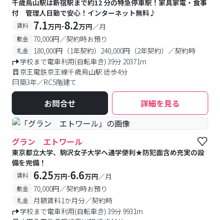
千歳烏山駅は新宿駅まで約12 分の特急停車駅！家具家電・食事
付 管理人日勤で安心！インターネット無料♪
7.1
8.2
-
賃料
万円
万円
／月
70,000円／契約時お預り
敷金
180,000円（1年契約）240,000円（2年契約）／契約時
礼金
学校まで電車利用(自転車含) 39分 20371m
京王電鉄京王線千歳烏山駅 徒歩4分
築3年／RC5階建て
お問合せ
詳細を見る
グラン エトワール
東京都立大学、駒沢女子大学へ通学便利★防犯面含め充実の設
備を完備！
6.25
6.6
-
賃料
万円
万円
／月
70,000円／契約時お預り
敷金
月額賃料1か月分／契約時
礼金
学校まで電車利用(自転車含) 39分 9931m