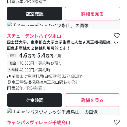
築27年／RC3階建て
空室確認
詳細を見る
#予約受付中
#空室待ち
スチューデントハイツ永山
国士舘大学、東京都立大学の学生様に人気★京王相模原線、小
田急多摩線の２路線利用可能です！
4.6
5.4
-
賃料
万円
万円
／月
70,000円／契約時お預り
敷金
48,000円／契約時
入館料
学校まで電車利用(自転車含) 32分 6910m
京王電鉄相模原線京王永山駅 徒歩7分
築26年／RC4階建て
空室確認
詳細を見る
#食事付き
キャンパスヴィレッジ千歳烏山