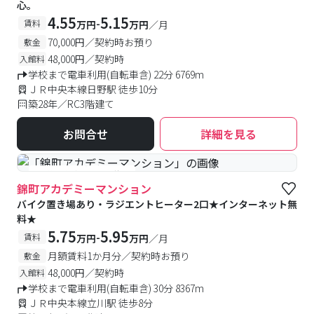
心。
4.55
5.15
-
賃料
万円
万円
／月
70,000円／契約時お預り
敷金
48,000円／契約時
入館料
学校まで電車利用(自転車含) 22分 6769m
ＪＲ中央本線日野駅 徒歩10分
築28年／RC3階建て
お問合せ
詳細を見る
#予約受付中
#空室待ち
錦町アカデミーマンション
バイク置き場あり・ラジエントヒーター2口★インターネット無
料★
5.75
5.95
-
賃料
万円
万円
／月
月額賃料1か月分／契約時お預り
敷金
48,000円／契約時
入館料
学校まで電車利用(自転車含) 30分 8367m
ＪＲ中央本線立川駅 徒歩8分