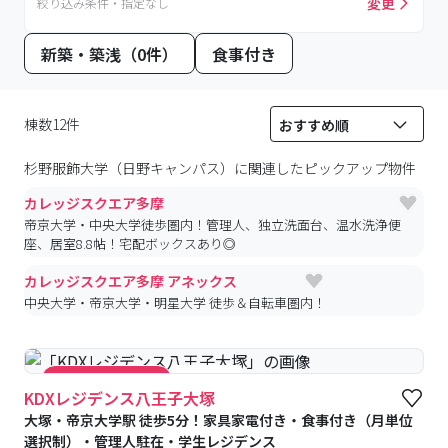
変更
絞り込み条件・指定なし
新築・築浅（0件）
食事付き
棟数12件
杉野服飾大学（日野キャンパス）
に関連したピックアップ物件
カレッジスクエア多摩
帝京大学・中央大学徒歩圏内！管理人、独立洗面台、温水洗浄便
座、居室8.8帖！宅配ボックスあり◎
カレッジスクエア多摩 アネックス
中央大学・帝京大学・明星大学 徒歩＆自転車圏内！
#食事付き
#キャンペーン実施中
KDXレジデンス八王子大塚
大塚・帝京大学駅 徒歩5分！家具家電付き・食事付き（月単位
選択制）・管理人駐在・学生レジデンス