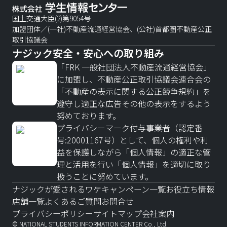
国土交通大臣(2)第9054号
加盟団体／(一社)不動産流通経営協会、(公社)首都圏不動産公正
取引協議会
ナジック安全・安心への取り組み
「FRK 一般社団法人不動産流通経営協会」
に加盟し、不動産公正取引協議会連合会の
「不動産の表示に関する公正競争規約」を
遵守し適正な広告その他の表示をするよう
努めております。
プライバシーマーク付与事業者（認定番
号:20001167号）として、個人の権利や利
益を保護しながら「個人情報」の適正な管
理と活用を行い「個人情報」を適切に取り
扱うことに努めています。
ナジックが愛されるワケ
キャンペーン一覧
お役立ち情報
店舗一覧
よくあるご質問
お問合せ
プライバシーポリシー
サイトマップ
会社案内
© NATIONAL STUDENTS INFORMATION CENTER Co., Ltd.