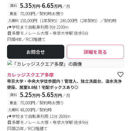
5.35
6.65
-
賃料
万円
万円
／月
70,000円／契約時お預り
敷金
150,000円（1年契約）240,000円（2年契約）／契約時
入館料
学校まで自転車利用 9分 2100m
多摩モノレール大塚・帝京大学駅 徒歩5分
築4年／RC3階建て
お問合せ
詳細を見る
カレッジスクエア多摩
帝京大学・中央大学徒歩圏内！管理人、独立洗面台、温水洗浄
便座、居室8.8帖！宅配ボックスあり◎
5.25
5.65
-
賃料
万円
万円
／月
70,000円／契約時お預り
敷金
48,000円／契約時
入館料
学校まで自転車利用 11分 2600m
多摩モノレール大塚・帝京大学駅 徒歩9分
築25年／RC3階建て