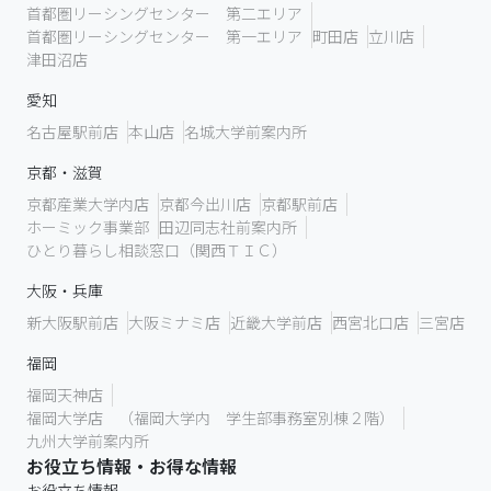
首都圏リーシングセンター 第二エリア
首都圏リーシングセンター 第一エリア
町田店
立川店
津田沼店
愛知
名古屋駅前店
本山店
名城大学前案内所
京都・滋賀
京都産業大学内店
京都今出川店
京都駅前店
ホーミック事業部
田辺同志社前案内所
ひとり暮らし相談窓口（関西ＴＩＣ）
大阪・兵庫
新大阪駅前店
大阪ミナミ店
近畿大学前店
西宮北口店
三宮店
福岡
福岡天神店
福岡大学店 （福岡大学内 学生部事務室別棟２階）
九州大学前案内所
お役立ち情報・お得な情報
お役立ち情報