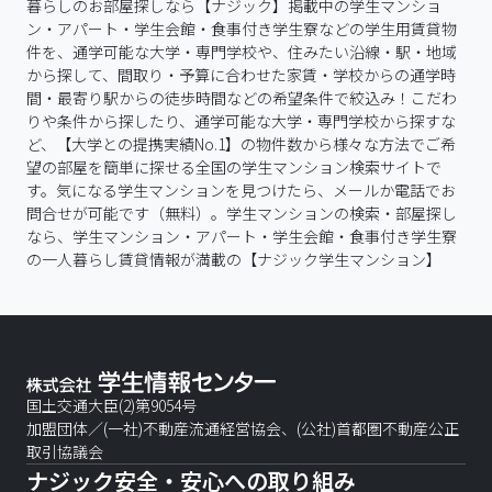
暮らしのお部屋探しなら【ナジック】掲載中の学生マンショ
ン・アパート・学生会館・食事付き学生寮などの学生用賃貸物
件を、通学可能な大学・専門学校や、住みたい沿線・駅・地域
から探して、間取り・予算に合わせた家賃・学校からの通学時
間・最寄り駅からの徒歩時間などの希望条件で絞込み！こだわ
りや条件から探したり、通学可能な大学・専門学校から探すな
ど、【大学との提携実績No.1】の物件数から様々な方法でご希
望の部屋を簡単に探せる全国の学生マンション検索サイトで
す。気になる学生マンションを見つけたら、メールか電話でお
問合せが可能です（無料）。学生マンションの検索・部屋探し
なら、学生マンション・アパート・学生会館・食事付き学生寮
の一人暮らし賃貸情報が満載の【ナジック学生マンション】
国土交通大臣(2)第9054号
加盟団体／(一社)不動産流通経営協会、(公社)首都圏不動産公正
取引協議会
ナジック安全・安心への取り組み