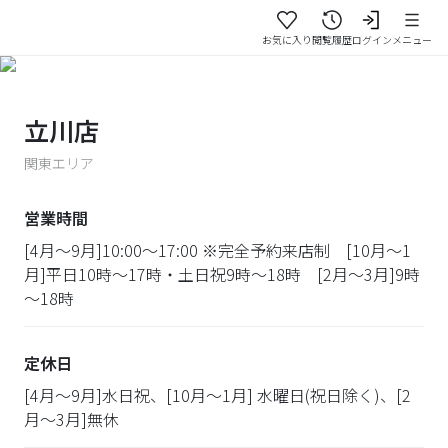
お気に入り
閲覧履歴
ログイン
メニュー
立川店
関東エリア
営業時間
[4月～9月]10:00～17:00 ※完全予約来店制 [10月～1
月]平日10時～17時・土日祝9時～18時 [2月～3月]9時
～18時
定休日
[4月～9月]水日祝、[10月～1月] 水曜日(祝日除く)、[2
月～3月]無休