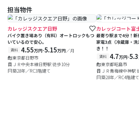
担当物件
#予約受付中
#空
カレッジスクエア日野
カレッジコート富
バイク置き場あり（有料）オートロックもつ
最寄り駅まで4分！新
いているので安心。
家電3点（冷蔵庫・洗
4.55
5.15
き！！
-
賃料
万円
万円
／月
4.7
5.3
-
賃料
万円
東京都日野市
ＪＲ中央本線日野駅 徒歩10分
東京都昭島市
築28年／RC3階建て
ＪＲ青梅線中神駅 
築28年／RC4階建