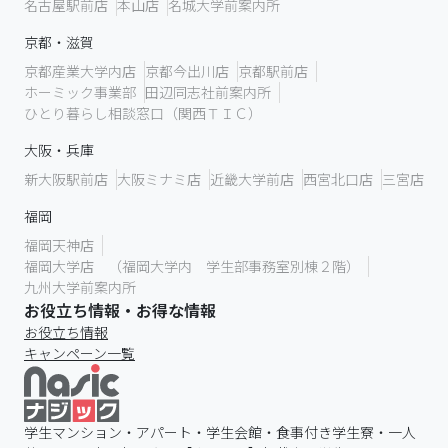
名古屋駅前店
本山店
名城大学前案内所
京都・滋賀
京都産業大学内店
京都今出川店
京都駅前店
ホーミック事業部
田辺同志社前案内所
ひとり暮らし相談窓口（関西ＴＩＣ）
大阪・兵庫
新大阪駅前店
大阪ミナミ店
近畿大学前店
西宮北口店
三宮店
福岡
福岡天神店
福岡大学店 （福岡大学内 学生部事務室別棟２階）
九州大学前案内所
お役立ち情報・お得な情報
お役立ち情報
キャンペーン一覧
学生マンション・アパート・学生会館・食事付き学生寮・一人