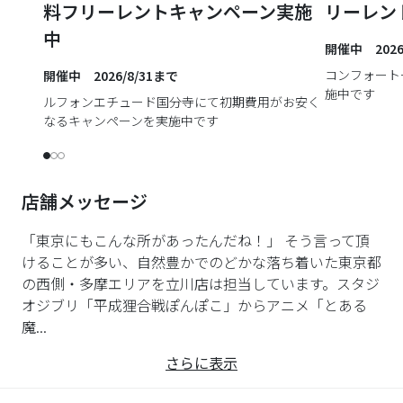
料フリーレントキャンペーン実施
リーレン
中
開催中 2026
コンフォート
開催中 2026/8/31まで
施中です
ルフォンエチュード国分寺にて初期費用がお安く
なるキャンペーンを実施中です
店舗メッセージ
「東京にもこんな所があったんだね！」 そう言って頂
けることが多い、自然豊かでのどかな落ち着いた東京都
の西側・多摩エリアを立川店は担当しています。スタジ
オジブリ「平成狸合戦ぽんぽこ」からアニメ「とある
魔...
さらに表示