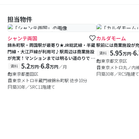
担当物件
#予約受付中
#空室待ち
#予約受付中
#空
シャンテ両国
カルダモーム
錦糸町駅・両国駅が最寄り★JR総武線・半蔵
駅前には商業施設が
門線・大江戸線が利用可♪駅周辺は商業施設
5.95
6
-
賃料
万円
が充実！マンションまでは明るい道のりで 女
東京都文京区
性でも安心です◎
5.2
6.8
-
賃料
万円
万円
／月
東京メトロ丸ノ内線
東京都墨田区
築30年／RC5階建
東京メトロ半蔵門線錦糸町駅 徒歩10分
築30年／SRC11階建て