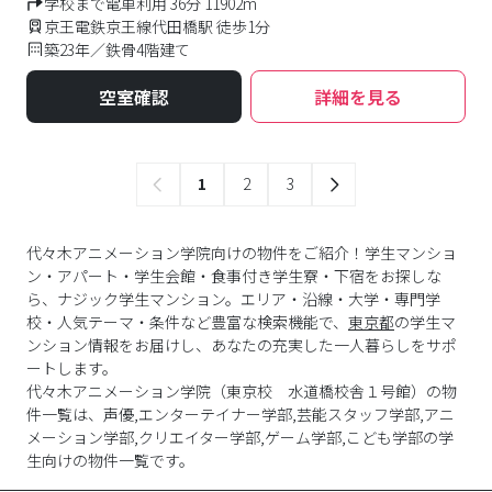
学校まで電車利用 36分 11902m
京王電鉄京王線代田橋駅 徒歩1分
築23年／鉄骨4階建て
空室確認
詳細を見る
1
2
3
代々木アニメーション学院向けの物件をご紹介！学生マンショ
ン・アパート・学生会館・食事付き学生寮・下宿をお探しな
ら、ナジック学生マンション。エリア・沿線・大学・専門学
校・人気テーマ・条件など豊富な検索機能で、
東京都
の学生マ
ンション情報をお届けし、あなたの充実した一人暮らしをサポ
ートします。
代々木アニメーション学院
（
東京校 水道橋校舎１号館
）の物
件一覧は、
声優,エンターテイナー学部,芸能スタッフ学部,アニ
メーション学部,クリエイター学部,ゲーム学部,こども学部
の学
生向けの物件一覧です。