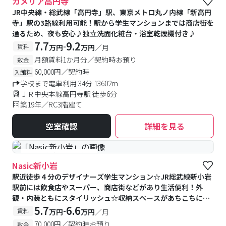
カメリア高円寺
JR中央線・総武線「高円寺」駅、東京メトロ丸ノ内線「新高円
寺」駅の3路線利用可能！駅から学生マンションまでは商店街を
通るため、夜も安心♪独立洗面化粧台・浴室乾燥機付き♪
7.7
9.2
-
賃料
万円
万円
／月
月額賃料1か月分／契約時お預り
敷金
60,000円／契約時
入館料
学校まで電車利用 34分 13602m
ＪＲ中央本線高円寺駅 徒歩6分
築19年／RC3階建て
空室確認
詳細を見る
#予約受付中
#空室待ち
Nasic新小岩
駅近徒歩４分のデザイナーズ学生マンション☆JR総武線新小岩
駅前には飲食店やスーパー、商店街などがあり生活便利！外
観・内装ともにスタイリッシュ☆収納スペースがあちこちにあ
るのも◎雨の日に便利な浴室乾燥機付が嬉しい♪
5.7
6.6
-
賃料
万円
万円
／月
70,000円／契約時お預り
敷金