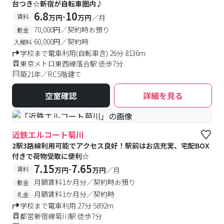
台つき☆新宿が自転車圏内♪
6.8
10
-
賃料
万円
万円
／月
70,000円／契約時お預り
敷金
60,000円／契約時
入館料
学校まで電車利用(自転車含) 26分 8136m
東京メトロ東西線落合駅 徒歩7分
築21年／RC5階建て
空室確認
詳細を見る
#予約受付中
#空室待ち
近鉄エルコート菊川
2駅3路線利用可能でアクセス良好！駅前はお店充実、宅配BOX
付きで荷物受取に便利☆
7.15
7.65
-
賃料
万円
万円
／月
月額賃料1か月分／契約時お預り
敷金
月額賃料1か月分／契約時
礼金
学校まで電車利用 27分 5892m
都営新宿線菊川駅 徒歩7分