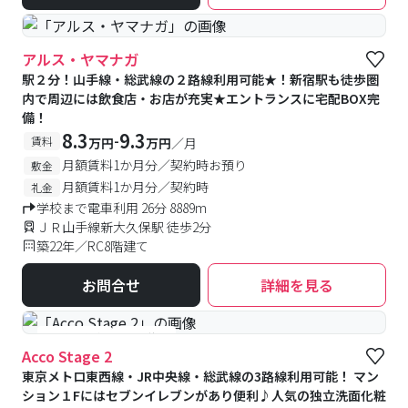
アルス・ヤマナガ
駅２分！山手線・総武線の２路線利用可能★！新宿駅も徒歩圏
内で周辺には飲食店・お店が充実★エントランスに宅配BOX完
備！
8.3
9.3
-
賃料
万円
万円
／月
月額賃料1か月分／契約時お預り
敷金
月額賃料1か月分／契約時
礼金
学校まで電車利用 26分 8889m
ＪＲ山手線新大久保駅 徒歩2分
築22年／RC8階建て
お問合せ
詳細を見る
#予約受付中
#空室待ち
Acco Stage 2
東京メトロ東西線・JR中央線・総武線の3路線利用可能！ マン
ション１Fにはセブンイレブンがあり便利♪人気の独立洗面化粧