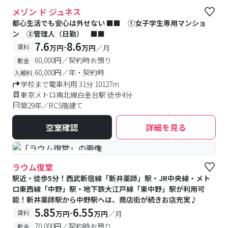
#女性専用
#予約受付中
#空室待ち
メゾン ド ジュネス
都心生活でも安心は外せない ■■ ①女子学生専用マンショ
ン ②管理人（日勤） ■■
7.6
8.6
-
賃料
万円
万円
／月
60,000円／契約時お預り
敷金
60,000円／年・契約時
入館料
学校まで電車利用 31分 10127m
東京メトロ南北線白金台駅 徒歩4分
築29年／RC5階建て
空室確認
詳細を見る
#予約受付中
#空室待ち
ラウム復堂
駅近・徒歩5分！西武新宿線「新井薬師」駅・JR中央線・メト
ロ東西線「中野」駅・地下鉄大江戸線「東中野」駅が利用可
能！新井薬師駅から中野駅へは、商店街が続きお店充実♪
5.85
6.55
-
賃料
万円
万円
／月
70,000円／契約時お預り
敷金