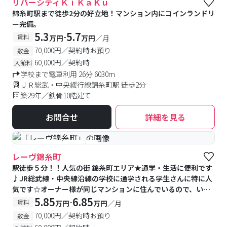
リバーシティＫｉＫａＫｕ
錦糸町駅まで徒歩2分の好立地！マンション内にコインランドリ
ー完備。
5.3
5.7
-
賃料
万円
万円
／月
70,000円／契約時お預り
敷金
60,000円／契約時
入館料
学校まで電車利用 26分 6030m
ＪＲ総武・中央緩行線錦糸町駅 徒歩2分
築29年／鉄骨10階建て
お問合せ
詳細を見る
#予約受付中
#空室待ち
レーヴ錦糸町
駅徒歩５分！！人気の街 錦糸町エリア★通学・生活に便利です
♪JR総武線・中央線沿線の学校に通学される学生さんに特に人
気です☆オーナー様が同じマンションに住んでいるので、いざ
という時も安心♪
5.85
6.85
-
賃料
万円
万円
／月
70,000円／契約時お預り
敷金