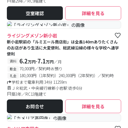
築29年／RC9階建て
空室確認
詳細を見る
#食事付き
#女性専用フロアあり
ライジングメゾン新小岩
新小岩駅前の「ルミエール商店街」は全長140ｍありたくさん
のお店があり生活に大変便利、総武線沿線の様々な学校へ通学
便利
6.2
7.1
-
賃料
万円
万円
／月
70,000円／契約時お預り
敷金
180,000円（1年契約）240,000円（2年契約）／契約時
礼金
学校まで電車利用 34分 11259m
ＪＲ総武・中央緩行線新小岩駅 徒歩6分
築3年／RC13階建て
お問合せ
詳細を見る
#予約受付中
#空室待ち