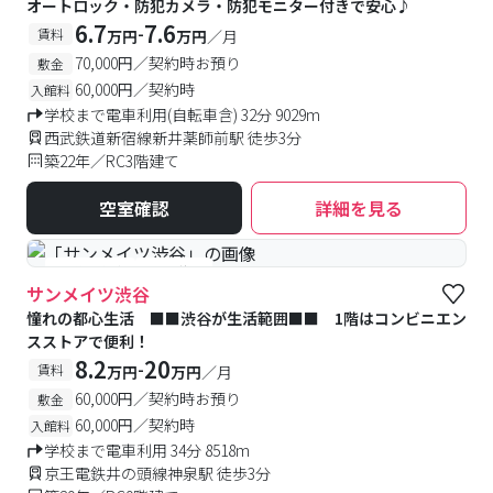
オートロック・防犯カメラ・防犯モニター付きで安心♪
6.7
7.6
-
賃料
万円
万円
／月
70,000円／契約時お預り
敷金
60,000円／契約時
入館料
学校まで電車利用(自転車含) 32分 9029m
西武鉄道新宿線新井薬師前駅 徒歩3分
築22年／RC3階建て
空室確認
詳細を見る
#予約受付中
#空室待ち
サンメイツ渋谷
憧れの都心生活 ■■渋谷が生活範囲■■ 1階はコンビニエン
スストアで便利！
8.2
20
-
賃料
万円
万円
／月
60,000円／契約時お預り
敷金
60,000円／契約時
入館料
学校まで電車利用 34分 8518m
京王電鉄井の頭線神泉駅 徒歩3分