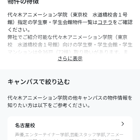
物件の特徴
学生寮をオススメする [4]つの理由
代々木アニメーション学院（東京校 水道橋校舎１号
食事 朝・夕2食の手作りの料理
館）指定の学生寮・学生会館物件一覧は
コチラ
をご確認
居室 必要な家具が備え付き
ください。
設備 清潔・便利な共用施設を完備
弊社でご紹介可能な代々木アニメーション学院（東京
安心 寮長夫妻の常駐管理で安心
校 水道橋校舎１号館）向けの学生寮・学生会館・学生
マンションは全36戸（72棟）取り扱いがあります。ま
共立メンテナンス
さらに表示
た、そのうち食事付きの学生寮・学生会館・学生マンシ
（東京、池袋、大阪、名古屋、福岡、広島、札幌、仙
ョンは9戸（7棟）あります。初めての一人暮らしは、食
台、金沢）
生活が不規則になりがちです。ナジックの食事付き学生
https://dormy-ac.com/page/yoani/
キャンパスで絞り込む
マンションなら栄養バランスの整った安全でおいしい食
事をご用意しております。
東仁学生会館
代々木アニメーション学院（東京校 水道橋校舎１号
（東京、池袋）
代々木アニメーション学院
の他キャンパスの物件情報を
館）への通学が便利な物件には、「オートロック付」の
https://www.tokyo-stage.co.jp/
知りたい方は以下をご参考ください。
物件は33戸、「防犯カメラ付」の物件は30戸、「女性
専用」の物件は0戸、紹介可能です。
●UniLife（東京、池袋、大阪、札幌）
名古屋校
初めての一人暮らしでもご安心ください。セキュリティ
●カレッジコート福岡（福岡）
対策を行った物件を多数用意しております。
●学生情報センター（東京、池袋、大阪、福岡、名古
声優,エンターテイナー学部,芸能スタッフ学部,アニメー