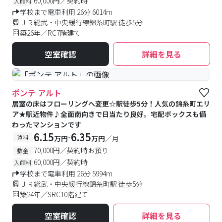
60,000円／契約時
入館料
学校まで電車利用 26分 6014m
ＪＲ総武・中央緩行線錦糸町駅 徒歩5分
築26年／RC7階建て
空室確認
詳細を見る
#予約受付中
#空室待ち
ポンテ アルト
居室の床はフローリングへ変更☆駅徒歩5分！人気の錦糸町エリ
ア★駅近物件♪全面南向きで日当たり良好。宅配ボックスも備
わったマンションです
6.15
6.35
-
賃料
万円
万円
／月
70,000円／契約時お預り
敷金
60,000円／契約時
入館料
学校まで電車利用 26分 5994m
ＪＲ総武・中央緩行線錦糸町駅 徒歩5分
築24年／SRC10階建て
空室確認
詳細を見る