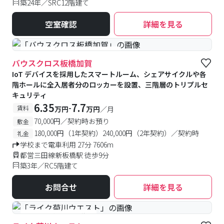
築24年／SRC12階建て
空室確認
詳細を見る
#食事付き
#女性専用フロアあり
バウスクロス板橋加賀
IoT デバイスを採用したスマートルーム、シェアサイクルや各
階ホールに全入居者分のロッカーを設置、三階層のトリプルセ
キュリティ
6.35
7.7
-
賃料
万円
万円
／月
70,000円／契約時お預り
敷金
180,000円（1年契約）240,000円（2年契約）／契約時
礼金
学校まで電車利用 27分 7606m
都営三田線新板橋駅 徒歩9分
築3年／RC5階建て
お問合せ
詳細を見る
#予約受付中
#空室待ち