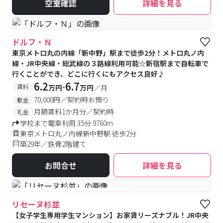
空室確認
詳細を見る
ドルフ・Ｎ
東京メトロ丸の内線「新中野」駅まで徒歩2分！メトロ丸ノ内
線・JR中央線・総武線の３路線利用可能☆新宿駅まで自転車で
行くことができ、どこに行くにもアクセス良好♪
6.2
6.7
-
賃料
万円
万円
／月
70,000円／契約時お預り
敷金
月額賃料1か月分／契約時
礼金
学校まで電車利用 35分 9760m
東京メトロ丸ノ内線新中野駅 徒歩2分
築29年／鉄骨2階建て
お問合せ
詳細を見る
#女性専用
#予約受付中
#空室待ち
リセーヌ杉並
【女子学生専用学生マンション】お家賃リーズナブル！JR中央