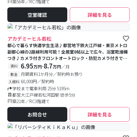
築56年／RC7階建て
空室確認
詳細を見る
アカデミーヒル若松
都心で暮らす快適学生生活♪都営地下鉄大江戸線・東京メトロ
副都心線の2路線利用可能！全居室8帖以上で広々、浴室乾燥機
つき♪カメラ付きフロントオートロック・防犯カメラ付きで安
心♪徒歩自転車圏内の学校多数★
6.95
8.7
-
賃料
万円
万円
／月
月額賃料1か月分／契約時お預り
敷金
60,000円／契約時
入館料
学校まで電車利用 25分 5195m
都営大江戸線若松河田駅 徒歩5分
築21年／RC3階建て
お問合せ
詳細を見る