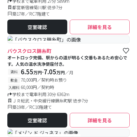
学校まで電車利用 27分 5899m
都営新宿線菊川駅 徒歩7分
築17年／RC7階建て
空室確認
詳細を見る
#予約受付中
#空室待ち
バウスクロス錦糸町
オートロック完備、駅からの道が明るく交番もあるため安心で
す。人気の温水洗浄便座付き。
6.55
7.05
-
賃料
万円
万円
／月
70,000円／契約時お預り
敷金
60,000円／契約時
入館料
学校まで電車利用 30分 6362m
ＪＲ総武・中央緩行線錦糸町駅 徒歩7分
築19年／RC10階建て
空室確認
詳細を見る