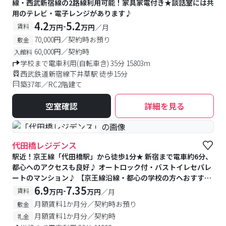
線・西武新宿線の2路線利用可能！家具家電付き★談話室には共
用のテレビ・電子レンジがあります♪
4.2
5.2
-
賃料
万円
万円
／月
70,000円／契約時お預り
敷金
60,000円／契約時
入館料
学校まで電車利用(自転車含) 35分 15803m
西武鉄道新宿線下井草駅 徒歩15分
築37年／RC2階建て
空室確認
詳細を見る
#予約受付中
#空室待ち
代田橋レジデンス
駅近！京王線「代田橋駅」から徒歩1分★ 新宿まで電車約6分、
都心へのアクセスも良好♪ オートロック付・バストイレセパレ
ートのマンション♪ 【京王線沿線・都心の学校の方へおすす
め】
6.9
7.35
-
賃料
万円
万円
／月
月額賃料1か月分／契約時お預り
敷金
月額賃料1か月分／契約時
礼金