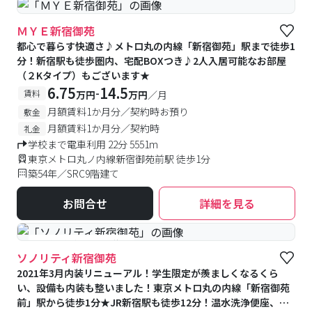
ＭＹＥ新宿御苑
都心で暮らす快適さ♪メトロ丸の内線「新宿御苑」駅まで徒歩1
分！新宿駅も徒歩圏内、宅配BOXつき♪2人入居可能なお部屋
（２Kタイプ）もございます★
6.75
14.5
-
賃料
万円
万円
／月
月額賃料1か月分／契約時お預り
敷金
月額賃料1か月分／契約時
礼金
学校まで電車利用 22分 5551m
東京メトロ丸ノ内線新宿御苑前駅 徒歩1分
築54年／SRC9階建て
お問合せ
詳細を見る
#予約受付中
#空室待ち
ソノリティ新宿御苑
2021年3月内装リニューアル！学生限定が羨ましくなるくら
い、設備も内装も整いました！東京メトロ丸の内線「新宿御苑
前」駅から徒歩1分★JR新宿駅も徒歩12分！温水洗浄便座、浴