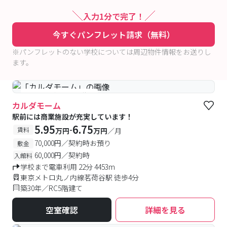
入力1分で完了！
今すぐパンフレット請求（無料）
※パンフレットのない学校については周辺物件情報をお送りし
ます。
#予約受付中
#空室待ち
カルダモーム
駅前には商業施設が充実しています！
5.95
6.75
-
賃料
万円
万円
／月
70,000円／契約時お預り
敷金
60,000円／契約時
入館料
学校まで電車利用 22分 4453m
東京メトロ丸ノ内線茗荷谷駅 徒歩4分
築30年／RC5階建て
空室確認
詳細を見る