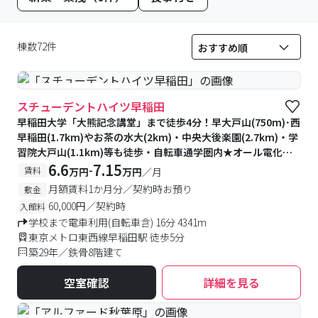
棟数72件
#予約受付中
#空室待ち
スチューデントハイツ早稲田
早稲田大学「大熊記念講堂」まで徒歩4分！早大戸山(750m)･西
早稲田(1.7km)やお茶の水大(2km)・中央大後楽園(2.7km)・学
習院大戸山(1.1km)等も徒歩・自転車通学圏内★オール電化・
全室角部屋・7帖以上！フロントオートロック・防犯カメラ・防
6.6
7.15
-
賃料
万円
万円
／月
犯モニター付きで安心♪物件周辺スーパー・飲食店など学生に
月額賃料1か月分／契約時お預り
敷金
便利なお店が充実☆
60,000円／契約時
入館料
学校まで電車利用(自転車含) 16分 4341m
東京メトロ東西線早稲田駅 徒歩5分
築29年／鉄骨8階建て
空室確認
詳細を見る