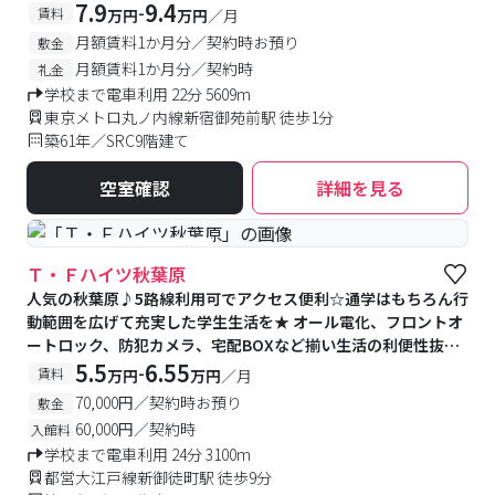
室乾燥機、洗面化粧台、2口コンロが備え付け♪、トランクルー
7.9
9.4
-
賃料
万円
万円
／月
ムつきで収納たっぷり♪
月額賃料1か月分／契約時お預り
敷金
月額賃料1か月分／契約時
礼金
学校まで電車利用 22分 5609m
東京メトロ丸ノ内線新宿御苑前駅 徒歩1分
築61年／SRC9階建て
空室確認
詳細を見る
#予約受付中
#空室待ち
Ｔ・Ｆハイツ秋葉原
人気の秋葉原♪5路線利用可でアクセス便利☆通学はもちろん行
動範囲を広げて充実した学生生活を★ オール電化、フロントオ
ートロック、防犯カメラ、宅配BOXなど揃い生活の利便性抜
群！
5.5
6.55
-
賃料
万円
万円
／月
70,000円／契約時お預り
敷金
60,000円／契約時
入館料
学校まで電車利用 24分 3100m
都営大江戸線新御徒町駅 徒歩9分