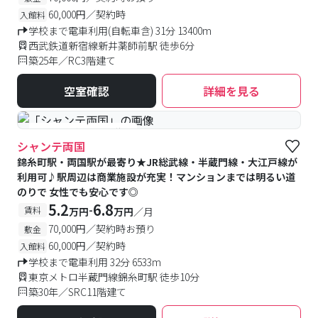
60,000円／契約時
入館料
学校まで電車利用(自転車含) 31分 13400m
西武鉄道新宿線新井薬師前駅 徒歩6分
築25年／RC3階建て
空室確認
詳細を見る
#予約受付中
#空室待ち
シャンテ両国
錦糸町駅・両国駅が最寄り★JR総武線・半蔵門線・大江戸線が
利用可♪駅周辺は商業施設が充実！マンションまでは明るい道
のりで 女性でも安心です◎
5.2
6.8
-
賃料
万円
万円
／月
70,000円／契約時お預り
敷金
60,000円／契約時
入館料
学校まで電車利用 32分 6533m
東京メトロ半蔵門線錦糸町駅 徒歩10分
築30年／SRC11階建て