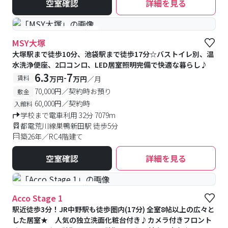
空室確認
詳細を見る
#予約受付中
#空室待ち
MSY大塚
大塚駅まで徒歩10分、池袋駅まで徒歩17分☆バストイレ別、温
水洗浄便座、2口コンロ、LED居室照明完備で快適な暮らし♪
6.3
7
-
賃料
万円
万円
／月
70,000円／契約時お預り
敷金
60,000円／契約時
入館料
学校まで電車利用 32分 7079m
都電荒川線巣鴨新田駅 徒歩5分
築26年／RC4階建て
空室確認
詳細を見る
#予約受付中
#空室待ち
Acco Stage 1
駅近徒歩3分！JR中野駅も徒歩圏内(17分) 全室8帖以上の広々と
した居室★ 人気の独立洗面化粧台付き♪カメラ付きフロント