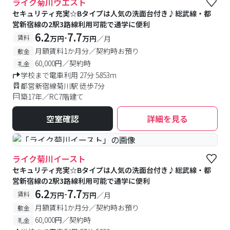
ライク菊川ウエスト
セキュリティ充実☆Bタイプは人気の洗面台付き♪総武線・都
営新宿線の2駅3路線利用可能で通学に便利
6.2
7.7
-
賃料
万円
万円
／月
月額賃料1か月分／契約時お預り
敷金
60,000円／契約時
礼金
学校まで電車利用 27分 5853m
都営新宿線菊川駅 徒歩7分
築17年／RC7階建て
空室確認
詳細を見る
#予約受付中
#空室待ち
ライク菊川イースト
セキュリティ充実☆Bタイプは人気の洗面台付き♪総武線・都
営新宿線の2駅3路線利用可能で通学に便利
6.2
7.7
-
賃料
万円
万円
／月
月額賃料1か月分／契約時お預り
敷金
60,000円／契約時
礼金