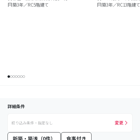
築3年／RC5階建て
築3年／RC13階建
詳細条件
変更
絞り込み条件・指定なし
新築・築浅（0件）
食事付き