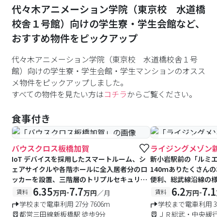
代々木アニメーション学院（東京校 水道橋
校舎１号館）
向けの学生寮・学生会館など、
おすすめ物件をピックアップ
代々木アニメーション学院（東京校 水道橋校舎１号
館）向けの学生寮・学生会館・学生マンションのオスス
メ物件をピックアップしました。
すべての物件を見たい方は
コチラ
からご覧ください。
食事付き
#食事付き
#女性専用フロアあり
#食事付き
#女性
バウスクロス板橋加賀
ライジングメゾン
IoT デバイスを採用したスマートルーム、シ
新小岩駅前の「ルミ
ェアサイクルや各階ホールに全入居者分のロ
140ｍありたくさん
ッカーを設置、三階層のトリプルセキュリテ
便利、総武線沿線の
ィ
6.35
7.7
6.2
7.1
-
-
賃料
賃料
万円
万円
／月
万円
学校まで電車利用 27分 7606m
学校まで電車利用 34
都営三田線新板橋駅 徒歩9分
ＪＲ総武・中央緩行