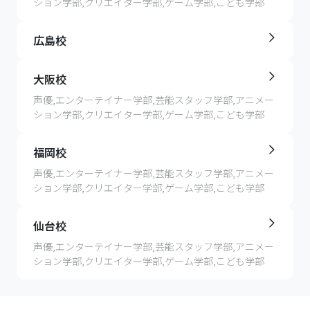
ション学部,クリエイター学部,ゲーム学部,こども学部
代々木アニメーション学院（東京校 水道橋校舎１号
屋、仙台）
館）向けの物件紹介は主に首都圏リーシングセンター
●大通レジデンス（札幌）等
第一エリアが誠意をもって担当します。代々木アニメー
広島校
ション学院（東京校 水道橋校舎１号館）への通学の予
詳しくは学院受付までお問い合わせください。
定の方、また検討中や住まいに関して初めてでお困りの
フリーコール：0120-310-042
大阪校
学生様・親御様は是非お気軽にご連絡/ご相談くださ
声優,エンターテイナー学部,芸能スタッフ学部,アニメー
い。
上記の通り、いくつか提携している仲介業者がありま
ション学部,クリエイター学部,ゲーム学部,こども学部
す。弊社もその一つです。代々木アニメーション学院学
生向けの食事付き物件やオススメな物件を紹介していま
福岡校
す。以下よりご参考ください。
声優,エンターテイナー学部,芸能スタッフ学部,アニメー
※参照：https://www.yoani.co.jp/（2023年5月時点で
ション学部,クリエイター学部,ゲーム学部,こども学部
確認できるデータです。参考程度にご確認ください。）
仙台校
声優,エンターテイナー学部,芸能スタッフ学部,アニメー
ション学部,クリエイター学部,ゲーム学部,こども学部