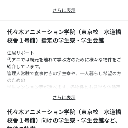
さらに表示
代々木アニメーション学院（東京校 水道橋
校舎１号館）指定の学生寮・学生会館
住居サポート
代アニでは親元を離れて学ぶ方のために様々な物件をご
紹介しています。
管理人常駐で食事付きの学生寮や、一人暮らし希望の方
のための
学生マンション等が選べます。各物件とも見学や体験宿
泊の相談が可能です。（要事前予約）
さらに表示
学院指定食事付き学生寮
代々木アニメーション学院（東京校 水道橋
食事付きで家具・家電付きの物件も多く、はじめての一
校舎１号館）向けの学生寮・学生会館など、
人暮らしをしっかりサポートします。