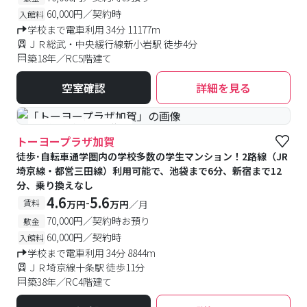
60,000円／契約時
入館料
学校まで電車利用 34分 11177m
ＪＲ総武・中央緩行線新小岩駅 徒歩4分
築18年／RC5階建て
空室確認
詳細を見る
#予約受付中
#空室待ち
トーヨープラザ加賀
徒歩･自転車通学圏内の学校多数の学生マンション！2路線（JR
埼京線・都営三田線）利用可能で、池袋まで6分、新宿まで12
分、乗り換えなし
4.6
5.6
-
賃料
万円
万円
／月
70,000円／契約時お預り
敷金
60,000円／契約時
入館料
学校まで電車利用 34分 8844m
ＪＲ埼京線十条駅 徒歩11分
築38年／RC4階建て