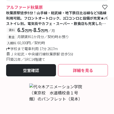
#予約受付中
#空室待ち
アルファード秋葉原
秋葉原駅徒歩5分！山手線・総武線・地下鉄日比谷線など5路線
利用可能。フロントオートロック、2口コンロと設備が充実★バ
ストイレ別。電気街やカフェ・スーパー・飲食店も充実した秋
葉原♪
6.5
8.5
-
賃料
万円
万円
／月
月額賃料1か月分／契約時お預り
敷金
60,000円／契約時
入館料
学校まで電車利用 17分 2617m
ＪＲ総武・中央緩行線秋葉原駅 徒歩5分
築21年／SRC14階建て
空室確認
詳細を見る