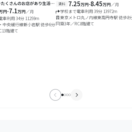
7.25
8.45
ありたくさんのお店があり生活に
-
賃料
万円
万円
／月
総武線沿線の様々な学校へ通
7.1
-
学校まで電車利用 39分 13972m
万円
万円
／月
東京メトロ丸ノ内線東高円寺駅 徒歩8
車利用 34分 11259m
築3年／RC8階建て
・中央緩行線新小岩駅 徒歩6分
C13階建て