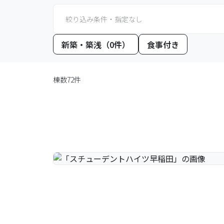
絞り込み条件・指定なし
新築・築浅（0件）
食事付き
棟数72件