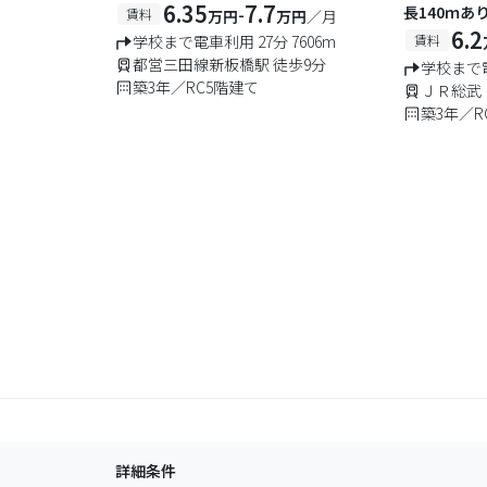
分のロッカーを設置、三階層のトリプル
6.35
7.7
長140ｍ
-
賃料
万円
万円
／月
セキュリティ
大変便利、
6.2
学校まで電車利用 27分 7606m
賃料
学便利
都営三田線新板橋駅 徒歩9分
学校まで電
築3年／RC5階建て
ＪＲ総武
築3年／R
詳細条件