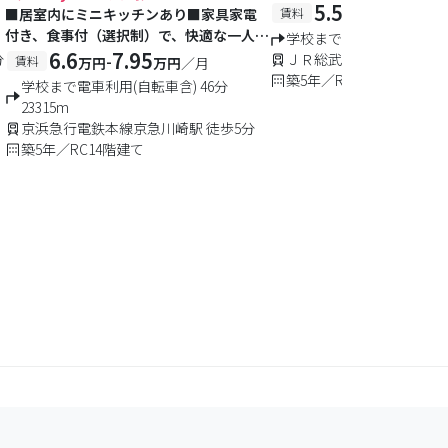
周辺は一人暮らしをサポー
5.55
6.85
-
■居室内にミニキッチンあり■家具家電
賃料
万円
万
行政・医療・公共施設が充
付き、食事付（選択制）で、快適な一人暮
学校まで電車利用 47分 21
らし
6.6
7.95
分
ＪＲ総武・中央緩行線西船
-
賃料
万円
万円
／月
築5年／RC12階建て
学校まで電車利用(自転車含) 46分
23315m
京浜急行電鉄本線京急川崎駅 徒歩5分
築5年／RC14階建て