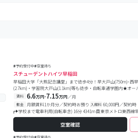
#
予約受付中
#
空室待ち
スチューデントハイツ早稲田
早稲田大学「大熊記念講堂」まで徒歩4分！早大戸山(750m)･西早稲
(2.7km)・学習院大戸山(1.1km)等も徒歩・自転車通学圏内
ク・防犯カメラ・防犯モニター付きで安心♪物件周辺スーパー
6.6
7.15
-
賃料
万円
万円
／月
月額賃料1か月分／契約時お預り
60,000円／契約時
敷金
入館料
学校まで電車利用(自転車含) 16分 4341m
東京メトロ東西線早
空室確認
#
予約受付中
#
空室待ち