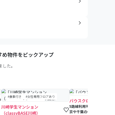
すめ物件をピックアップ
ました。
#食事付き
#女性専用フロアあり
#食事付き
#女性専用フロ
バウスクロス西船橋
#予約受付中
#空室待ち
川崎学生マンション
5路線利用可な西船橋駅より
京や千葉の各方面へのアク
（classyBASE川崎）