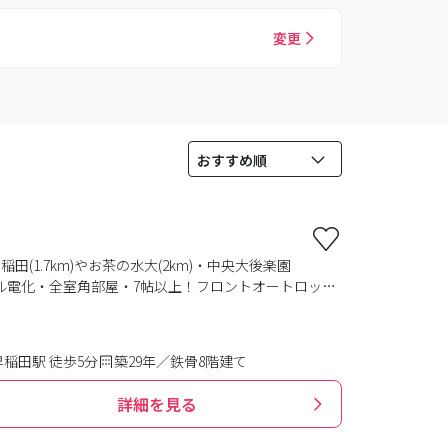
変更
田(1.7km)やお茶の水大(2km)・中央大後楽園
★オール電化・全室角部屋・7帖以上！フロントオートロッ
・飲食店など学生に便利なお店が充実☆
稲田駅 徒歩5分
築29年／鉄骨8階建て
詳細を見る