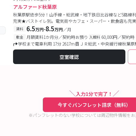
アルファード秋葉原
秋葉原駅徒歩5分！山手線・総武線・地下鉄日比谷線など5路線
充実★バストイレ別。電気街やカフェ・スーパー・飲食店も充
6.5
8.5
-
賃料
万円
万円
／月
月額賃料1か月分／契約時お預り
60,000円／契約時
敷金
入館料
学校まで電車利用 17分 2617m
ＪＲ総武・中央緩行線秋葉原駅
空室確認
入力1分で完了！
今すぐパンフレット請求（無料）
※パンフレットのない学校については周辺物件情報をお