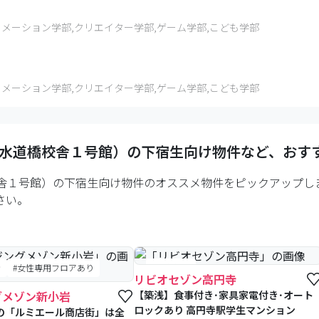
ニメーション学部,クリエイター学部,ゲーム学部,こども学部
ニメーション学部,クリエイター学部,ゲーム学部,こども学部
水道橋校舎１号館）
の下宿生向け物件など、おす
舎１号館）の下宿生向け物件のオススメ物件をピックアップし
さい。
き
#女性専用フロアあり
#食事付き
リビオセゾン高円寺
グメゾン新小岩
【築浅】食事付き･家具家電付き･オート
ロックあり 高円寺駅学生マンション
の「ルミエール商店街」は全