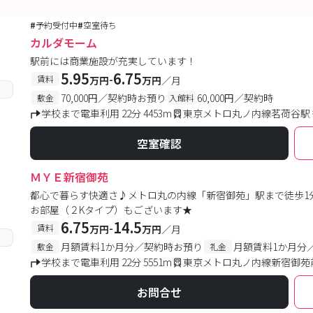
#
予約受付中
#
空室待ち
カルダモーム
駅前には商業施設が充実しています！
5.95
6.75
-
賃料
万円
万円
／月
70,000円／契約時お預り
60,000円／契約時
敷金
入館料
学校まで電車利用 22分 4453m
東京メトロ丸ノ内線茗荷谷駅 
空室確認
ＭＹＥ新宿御苑
都心で暮らす快適さ♪メトロ丸の内線「新宿御苑」駅まで徒歩1分
お部屋（２Kタイプ）もございます★
6.75
14.5
-
賃料
万円
万円
／月
月額賃料1か月分／契約時お預り
月額賃料1か月分
敷金
礼金
学校まで電車利用 22分 5551m
東京メトロ丸ノ内線新宿御苑前
お問合せ