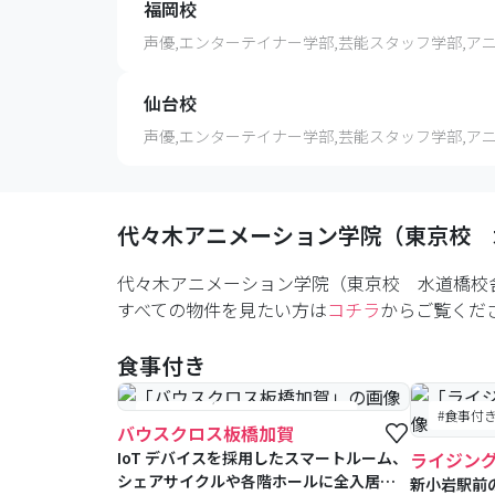
福岡校
声優,エンターテイナー学部,芸能スタッフ学部,ア
仙台校
声優,エンターテイナー学部,芸能スタッフ学部,ア
代々木アニメーション学院（東京校 
代々木アニメーション学院（東京校 水道橋校
すべての物件を見たい方は
コチラ
からご覧くだ
食事付き
#食事付き
#女性専用フロアあり
#食事付
バウスクロス板橋加賀
IoT デバイスを採用したスマートルーム、
ライジン
シェアサイクルや各階ホールに全入居者
新小岩駅前