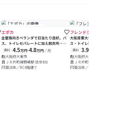
#予約受付中
#空室待ち
エポカ
フレンドシップα
全室南向きベランダで日当たり良好。バ
大阪産業大学まで徒歩４分
ス、トイレセパレートに加え脱衣所・独
ス・トイレ別タイプ、お部屋
立洗面台付きで設備充実！
4.5
4.8
帖！
3.95
4.5
-
-
賃料
賃料
万円
万円
／月
万円
万円
大阪府大東市
大阪府大東市
ＪＲ片町線野崎駅 徒歩8分
ＪＲ片町線野崎駅 徒歩11
築26年／RC4階建て
築26年／RC6階建て