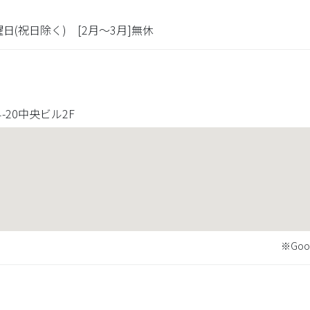
水曜日(祝日除く) [2月～3月]無休
20中央ビル2F
※Goo