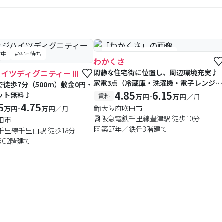
付中
#空室待ち
#予約受付中
#空室待ち
わかくさ
ハイツディグニティーⅢ
閑静な住宅街に位置し、周辺環境充実♪
家電3点（冷蔵庫・洗濯機・電子レンジ）
徒歩7分（500m）敷金0円・
付き。
4.85
6.15
ット無料♪
-
賃料
万円
万円
／月
5
4.75
-
大阪府吹田市
万円
万円
／月
阪急電鉄千里線豊津駅 徒歩10分
田市
築27年／鉄骨3階建て
千里線千里山駅 徒歩18分
RC2階建て