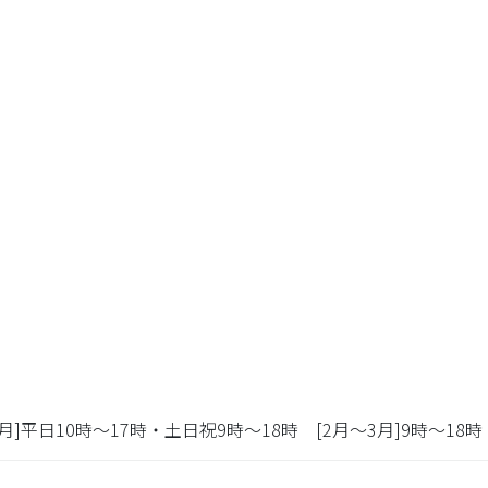
～1月]平日10時～17時・土日祝9時～18時 [2月～3月]9時～18時