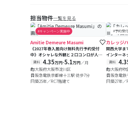
担当物件
一覧を見る
#予約受
#キャンペーン実施中
Amitie Demeure Masumi
カレッジ
《2027年春入居向け無料先行予約受付
関西大学まで
中》オシャレな外観と２口コンロが人
インターネ
気！商店街やスーパーも近く便利な立地
4.35
5.1
4.3
-
賃料
賃料
万円
万円
／月
♪
大阪府大阪市淀川区
大阪府吹
阪急電鉄京都線十三駅 徒歩7分
阪急電鉄
築25年／RC7階建て
築27年／