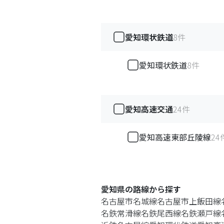
愛知環状鉄道
8
件
愛知環状鉄道
8
件
愛知高速交通
24
件
愛知高速東部丘陵線
24
愛知県の路線
から探す
名古屋市名城線
名古屋市上飯田線
名鉄常滑線
名鉄尾西線
名鉄瀬戸線