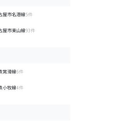
古屋市名港線
5
件
古屋市東山線
93
件
鉄常滑線
6
件
鉄小牧線
4
件