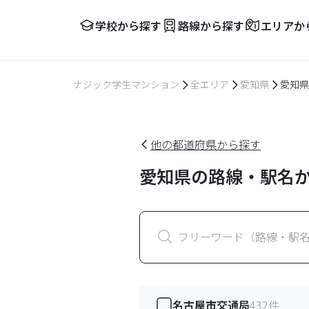
学校から探す
路線から探す
エリアか
ナジック学生マンション
全エリア
愛知県
愛知県
他の都道府県から探す
愛知県の路線・駅名
フリーワード（路線・駅
名古屋市交通局
432
件