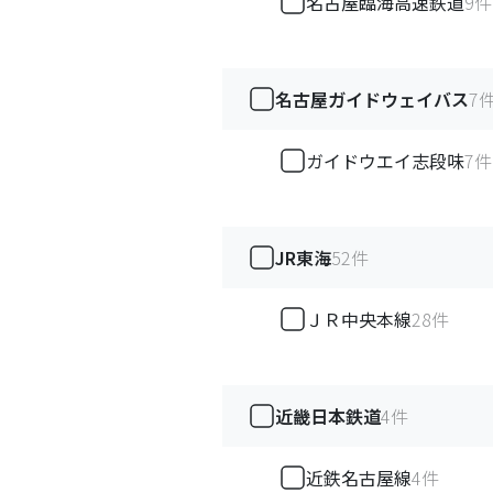
名古屋臨海高速鉄道
9
件
名古屋ガイドウェイバス
7
ガイドウエイ志段味
7
件
JR東海
52
件
ＪＲ中央本線
28
件
近畿日本鉄道
4
件
近鉄名古屋線
4
件