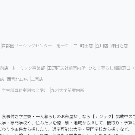
首都圏リーシングセンター 第一エリア
町田店
立川店
津田沼店
前店
ホーミック事業部
田辺同志社前案内所
ひとり暮らし相談窓口（
店
西宮北口店
三宮店
 学生部事務室別棟２階）
九州大学前案内所
・食事付き学生寮・一人暮らしのお部屋探しなら【ナジック】掲載中の
大学・専門学校や、住みたい沿線・駅・地域から探して、間取り・予算
わりや条件から探したり、通学可能な大学・専門学校から探すなど、【大