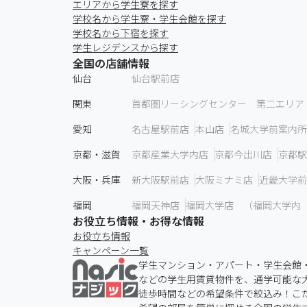
エリアから学生寮を探す
学校名から学生寮・学生会館を探す
学校名から下宿を探す
学生レジデンスから探す
全国の店舗情報
仙台
仙台駅前店
関東
首都圏リーシングセンター 第二エリア
愛知
名古屋駅前店
本山店
名城大学前案内所
京都・滋賀
京都産業大学内店
京都今出川店
京都駅
大阪・兵庫
新大阪駅前店
大阪ミナミ店
近畿大学前
福岡
福岡天神店
福岡大学店 （福岡大学内
お役立ち情報・お得な情報
お役立ち情報
キャンペーン一覧
学生マンション・アパート・学生会館
などの学生用賃貸物件を、通学可能な
徒歩時間などの希望条件で絞込み！こだ