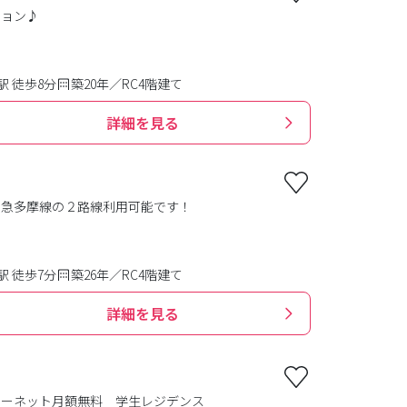
ション♪
 徒歩8分
築20年／RC4階建て
詳細を見る
田急多摩線の２路線利用可能です！
 徒歩7分
築26年／RC4階建て
詳細を見る
ターネット月額無料 学生レジデンス