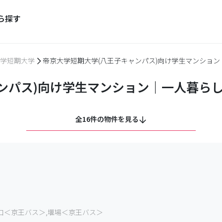
ら探す
学短期大学
帝京大学短期大学(八王子キャンパス)向け学生マンショ
ンパス)向け学生マンション｜一人暮ら
全16件の物件を見る
口＜京王バス＞,堰場＜京王バス＞