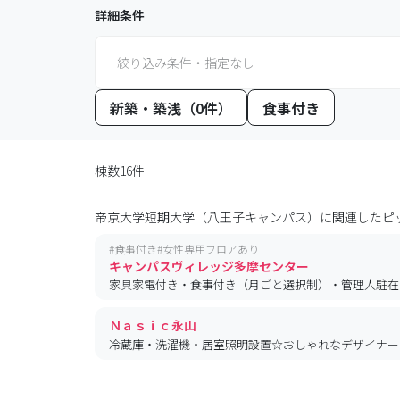
詳細条件
絞り込み条件・指定なし
新築・築浅（0件）
食事付き
棟数16件
帝京大学短期大学（八王子キャンパス）
に関連したピ
#
食事付き
#
女性専用フロアあり
キャンパスヴィレッジ多摩センター
家具家電付き・食事付き（月ごと選択制）・管理人駐在
Ｎａｓｉｃ永山
冷蔵庫・洗濯機・居室照明設置☆おしゃれなデザイナー