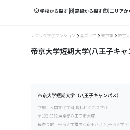
学校から探す
路線から探す
エリアか
ナジック学生マンション
全エリア
東京都
帝京大
帝京大学短期大学(八王子キャ
帝京大学短期大学（八王子キャンパス）
学部：
人間文化学科,現代ビジネス学科
〒
192-0352
東京都八王子市大塚
最寄り駅：
帝京大学構内＜京王バス＞,帝京大学入