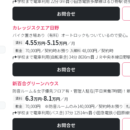
学校まで電車利用 22分 0m
小田急電鉄多摩線はるひ野駅 徒
お問合せ
カレッジスクエア日野
バイク置き場あり（有料）オートロックもついているので安心
4.55
5.15
-
賃料
万円
万円
／月
70,000円／契約時お預り
48,000円／契約時
敷金
入館料
学校まで電車利用(自転車含) 34分 8636m
ＪＲ中央本線日野駅
お問合せ
新百合グリーンハウス
防音ルーム＆女子優先フロア有・管理人駐在(平日実働7時間)！
6.3
8.1
-
賃料
万円
万円
／月
70,000円 ※防音ルームのみ140,000円／契約時お預り
敷金
礼
学校まで電車利用(バス含) 37分 12514m
小田急電鉄小田原線
お問合せ