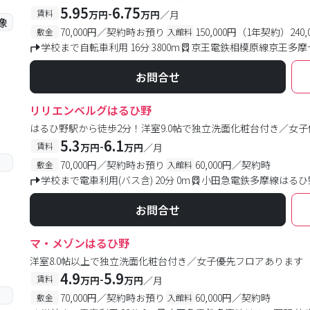
5.95
6.75
-
賃料
万円
万円
／月
70,000円／契約時お預り
150,000円（1年契約）24
敷金
入館料
学校まで自転車利用 16分 3800m
京王電鉄相模原線京王多摩セ
お問合せ
リリエンベルグはるひ野
はるひ野駅から徒歩2分！洋室9.0帖で独立洗面化粧台付き／女
5.3
6.1
-
賃料
万円
万円
／月
70,000円／契約時お預り
60,000円／契約時
敷金
入館料
学校まで電車利用(バス含) 20分 0m
小田急電鉄多摩線はるひ野
お問合せ
マ・メゾンはるひ野
洋室8.0帖以上で独立洗面化粧台付き／女子優先フロアあります
4.9
5.9
-
賃料
万円
万円
／月
70,000円／契約時お預り
60,000円／契約時
敷金
入館料