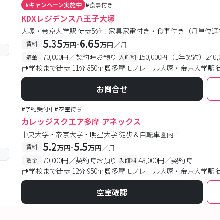
#
キャンペーン実施中
#
食事付き
KDXレジデンス八王子大塚
大塚・帝京大学駅 徒歩5分！家具家電付き・食事付き（月単位
5.35
6.65
-
賃料
万円
万円
／月
70,000円／契約時お預り
150,000円（1年契約）24
敷金
入館料
学校まで徒歩 11分 850m
多摩モノレール大塚・帝京大学駅 
お問合せ
#
予約受付中
#
空室待ち
カレッジスクエア多摩 アネックス
中央大学・帝京大学・明星大学 徒歩＆自転車圏内！
5.2
5.5
-
賃料
万円
万円
／月
70,000円／契約時お預り
48,000円／契約時
敷金
入館料
学校まで徒歩 12分 950m
多摩モノレール大塚・帝京大学駅 
空室確認