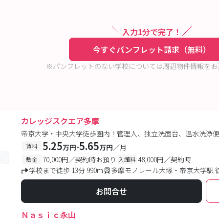
入力1分で完了！
今すぐパンフレット請求（無料）
※パンフレットのない学校については周辺物件情報をお
カレッジスクエア多摩
帝京大学・中央大学徒歩圏内！管理人、独立洗面台、温水洗浄便座
5.25
5.65
-
賃料
万円
万円
／月
70,000円／契約時お預り
48,000円／契約時
敷金
入館料
学校まで徒歩 13分 990m
多摩モノレール大塚・帝京大学駅 
お問合せ
Ｎａｓｉｃ永山