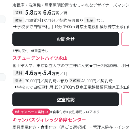
冷蔵庫・洗濯機・居室照明設置☆おしゃれなデザイナーズマン
5.8
6.6
-
賃料
万円
万円
／月
月額賃料1か月分／契約時お預り
なし
敷金
礼金
学校まで自転車利用 14分 3500m
京王電鉄相模原線京王永山駅
お問合せ
#
予約受付中
#
空室待ち
スチューデントハイツ永山
国士舘大学、東京都立大学の学生様に人気★京王相模原線、小
4.6
5.4
-
賃料
万円
万円
／月
70,000円／契約時お預り
48,000円／契約時
敷金
入館料
学校まで自転車利用 15分 3700m
京王電鉄相模原線京王永山駅
空室確認
#
キャンペーン実施中
#
食事付き
#
女性専用フロアあり
キャンパスヴィレッジ多摩センター
家具家電付き・食事付き（月ごと選択制）・管理人駐在・イン