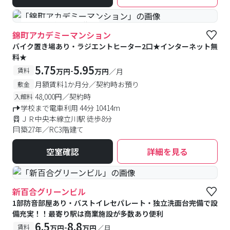
#予約受付中
#空室待ち
錦町アカデミーマンション
バイク置き場あり・ラジエントヒーター2口★インターネット無
料★
5.75
5.95
-
賃料
万円
万円
／月
月額賃料1か月分／契約時お預り
敷金
48,000円／契約時
入館料
学校まで電車利用 44分 10414m
ＪＲ中央本線立川駅 徒歩8分
築27年／RC3階建て
空室確認
詳細を見る
新百合グリーンビル
1部防音部屋あり・バストイレセパレート・独立洗面台完備で設
備充実！！最寄り駅は商業施設が多数あり便利
6.5
8.8
-
賃料
万円
万円
／月