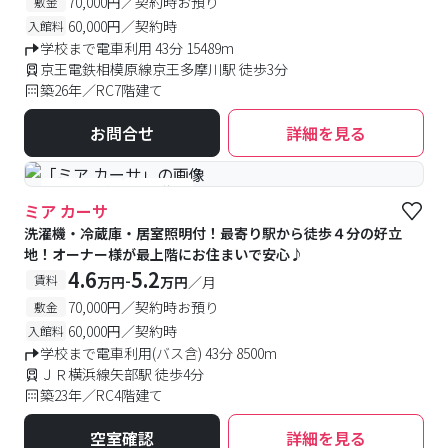
70,000円／契約時お預り
敷金
60,000円／契約時
入館料
学校まで電車利用 43分 15489m
京王電鉄相模原線京王多摩川駅 徒歩3分
築26年／RC7階建て
お問合せ
詳細を見る
#予約受付中
#空室待ち
ミア カーサ
洗濯機・冷蔵庫・居室照明付！最寄り駅から徒歩４分の好立
地！オーナー様が最上階にお住まいで安心♪
4.6
5.2
-
賃料
万円
万円
／月
70,000円／契約時お預り
敷金
60,000円／契約時
入館料
学校まで電車利用(バス含) 43分 8500m
ＪＲ横浜線矢部駅 徒歩4分
築23年／RC4階建て
空室確認
詳細を見る