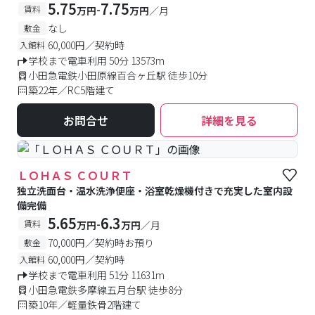
5.75
7.75
-
賃料
万円
万円
／月
なし
敷金
60,000円／契約時
入館料
学校まで電車利用 50分 13573m
小田急電鉄小田原線百合ヶ丘駅 徒歩10分
築22年／RC5階建て
お問合せ
詳細を見る
ＬＯＨＡＳ ＣＯＵＲＴ
独立洗面台・温水洗浄便座・浴室乾燥機付きで充実した室内設
備完備
5.65
6.3
-
賃料
万円
万円
／月
70,000円／契約時お預り
敷金
60,000円／契約時
入館料
学校まで電車利用 51分 11631m
小田急電鉄多摩線五月台駅 徒歩8分
築10年／軽量鉄骨2階建て