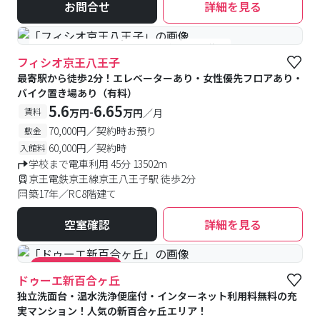
お問合せ
詳細を見る
#女性専用フロアあり
#予約受付中
#空室待ち
フィシオ京王八王子
最寄駅から徒歩2分！エレベーターあり・女性優先フロアあり・
バイク置き場あり（有料）
5.6
6.65
-
賃料
万円
万円
／月
70,000円／契約時お預り
敷金
60,000円／契約時
入館料
学校まで電車利用 45分 13502m
京王電鉄京王線京王八王子駅 徒歩2分
築17年／RC8階建て
空室確認
詳細を見る
#キャンペーン実施中
ドゥーエ新百合ヶ丘
独立洗面台・温水洗浄便座付・インターネット利用料無料の充
実マンション！人気の新百合ヶ丘エリア！