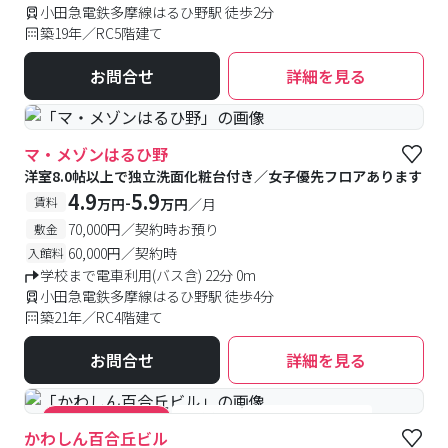
小田急電鉄多摩線はるひ野駅 徒歩2分
築19年／RC5階建て
お問合せ
詳細を見る
マ・メゾンはるひ野
洋室8.0帖以上で独立洗面化粧台付き／女子優先フロアあります
4.9
5.9
-
賃料
万円
万円
／月
70,000円／契約時お預り
敷金
60,000円／契約時
入館料
学校まで電車利用(バス含) 22分 0m
小田急電鉄多摩線はるひ野駅 徒歩4分
築21年／RC4階建て
お問合せ
詳細を見る
#食事付き
#女性専用フロアあり
#キャンペーン実施中
かわしん百合丘ビル