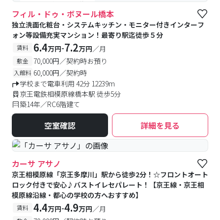
#予約受付中
#空室待ち
フィル・ドゥ・ボヌール橋本
独立洗面化粧台・システムキッチン・モニター付きインターフ
ォン等設備充実マンション！最寄り駅迄徒歩５分
6.4
7.2
-
賃料
万円
万円
／月
70,000円／契約時お預り
敷金
60,000円／契約時
入館料
学校まで電車利用 42分 12239m
京王電鉄相模原線橋本駅 徒歩5分
築14年／RC6階建て
空室確認
詳細を見る
カーサ アサノ
京王相模原線「京王多摩川」駅から徒歩2分！☆フロントオート
ロック付きで安心♪バストイレセパレート！【京王線・京王相
模原線沿線・都心の学校の方へおすすめ】
4.4
4.9
-
賃料
万円
万円
／月