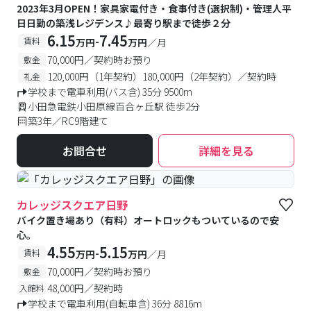
2023年3月OPEN！家具家電付き・食事付き(選択制)・管理人平
日日勤の築浅レジデンス♪最寄り駅まで徒歩２分
6.15
7.45
-
賃料
万円
万円
／月
70,000円／契約時お預り
敷金
120,000円（1年契約）180,000円（2年契約）／契約時
礼金
学校まで電車利用(バス含) 35分 9500m
小田急電鉄小田原線百合ヶ丘駅 徒歩2分
築3年／RC9階建て
お問合せ
詳細を見る
カレッジスクエア日野
バイク置き場あり（有料）オートロックもついているので安
心。
4.55
5.15
-
賃料
万円
万円
／月
70,000円／契約時お預り
敷金
48,000円／契約時
入館料
学校まで電車利用(自転車含) 36分 8816m