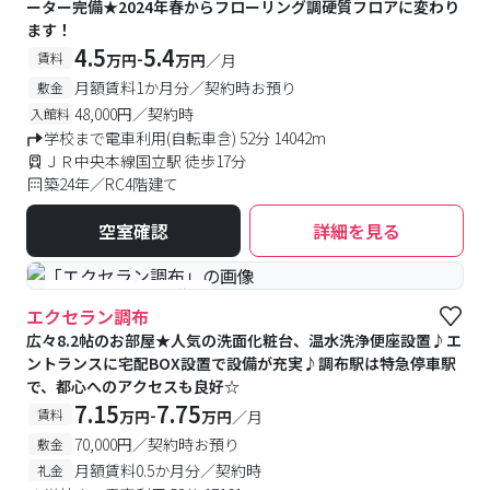
ーター完備★2024年春からフローリング調硬質フロアに変わり
ます！
4.5
5.4
-
賃料
万円
万円
／月
月額賃料1か月分／契約時お預り
敷金
48,000円／契約時
入館料
学校まで電車利用(自転車含) 52分 14042m
ＪＲ中央本線国立駅 徒歩17分
築24年／RC4階建て
空室確認
詳細を見る
#予約受付中
#空室待ち
エクセラン調布
広々8.2帖のお部屋★人気の洗面化粧台、温水洗浄便座設置♪エ
ントランスに宅配BOX設置で設備が充実♪調布駅は特急停車駅
で、都心へのアクセスも良好☆
7.15
7.75
-
賃料
万円
万円
／月
70,000円／契約時お預り
敷金
月額賃料0.5か月分／契約時
礼金