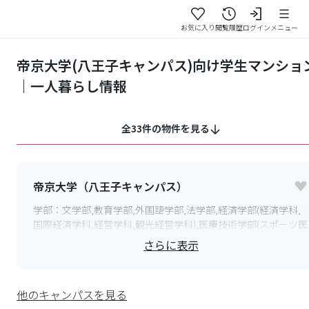
お気に入り
閲覧履歴
ログイン
メニュー
帝京大学(八王子キャンパス)向け学生マンショ
｜一人暮らし情報
全33件の物件を見る
帝京大学（八王子キャンパス）
学部：
文学部,教育学部,外国語学部,法学部,経済学部(経済学科,
国際経済学科,経営学科,観光経営学科),医療技術学部(スポーツ医
療学科健康スポーツ,トップアスリートコース)
さらに表示
〒
192-0352
東京都八王子市大塚
最寄り駅：
多摩モノレール 大塚･帝京大学駅急多摩線 小田急多
他のキャンパスを見る
摩センター駅 よ 徒歩15分/聖蹟桜ヶ丘駅･高幡不動駅･多摩セン
ター駅よりバス