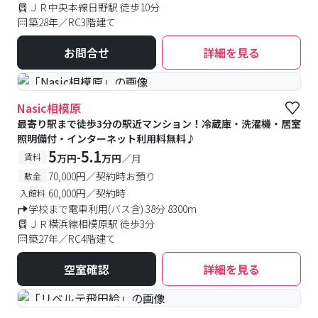
ＪＲ中央本線日野駅 徒歩10分
築28年／RC3階建て
お問合せ
詳細を見る
#予約受付中
#空室待ち
Nasic相模原
最寄り駅まで徒歩3分の駅近マンション！冷蔵庫・洗濯機・居室
照明備付・インターネット利用料無料♪
5
5.1
-
賃料
万円
万円
／月
70,000円／契約時お預り
敷金
60,000円／契約時
入館料
学校まで電車利用(バス含) 38分 8300m
ＪＲ横浜線相模原駅 徒歩3分
築27年／RC4階建て
空室確認
詳細を見る
#予約受付中
#空室待ち