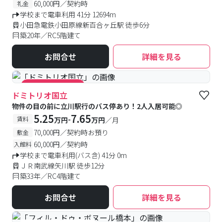
60,000円／契約時
礼金
学校まで電車利用 41分 12694m
小田急電鉄小田原線新百合ヶ丘駅 徒歩6分
築20年／RC5階建て
お問合せ
詳細を見る
#キャンペーン実施中
ドミトリオ国立
物件の目の前に立川駅行のバス停あり！2人入居可能◎
5.25
7.65
-
賃料
万円
万円
／月
70,000円／契約時お預り
敷金
60,000円／契約時
入館料
学校まで電車利用(バス含) 41分 0m
ＪＲ南武線矢川駅 徒歩12分
築33年／RC4階建て
お問合せ
詳細を見る