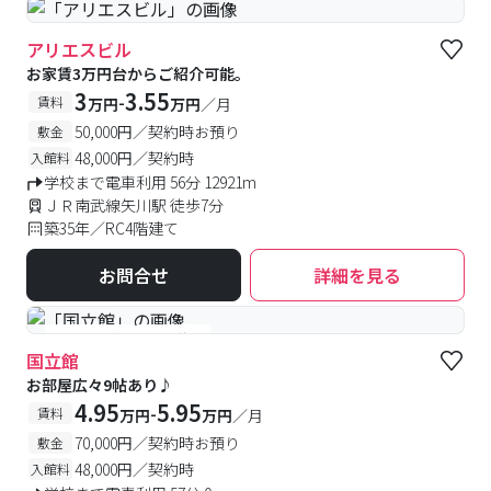
アリエスビル
お家賃3万円台からご紹介可能。
3
3.55
-
賃料
万円
万円
／月
50,000円／契約時お預り
敷金
48,000円／契約時
入館料
学校まで電車利用 56分 12921m
ＪＲ南武線矢川駅 徒歩7分
築35年／RC4階建て
お問合せ
詳細を見る
#予約受付中
#空室待ち
国立館
お部屋広々9帖あり♪
4.95
5.95
-
賃料
万円
万円
／月
70,000円／契約時お預り
敷金
48,000円／契約時
入館料