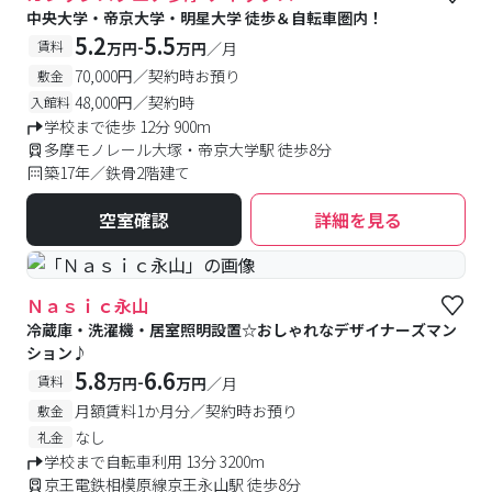
中央大学・帝京大学・明星大学 徒歩＆自転車圏内！
5.2
5.5
-
賃料
万円
万円
／月
70,000円／契約時お預り
敷金
48,000円／契約時
入館料
学校まで徒歩 12分 900m
多摩モノレール大塚・帝京大学駅 徒歩8分
築17年／鉄骨2階建て
空室確認
詳細を見る
Ｎａｓｉｃ永山
冷蔵庫・洗濯機・居室照明設置☆おしゃれなデザイナーズマン
ション♪
5.8
6.6
-
賃料
万円
万円
／月
月額賃料1か月分／契約時お預り
敷金
なし
礼金
学校まで自転車利用 13分 3200m
京王電鉄相模原線京王永山駅 徒歩8分