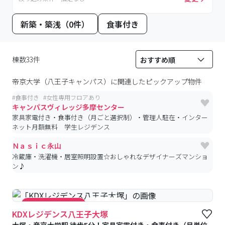
新築・築浅（0件）
食事付き
棟数33件
帝京大学（八王子キャンパス）
に関連したピックアップ物件
#
食事付き
#
女性専用フロアあり
キャンパスヴィレッジ多摩センター
家具家電付き・食事付き（月ごと選択制）・管理人駐在・インター
ネット月額無料 学生レジデンス
Ｎａｓｉｃ永山
冷蔵庫・洗濯機・居室照明設置☆おしゃれなデザイナーズマンショ
ン♪
#食事付き
#キャンペーン実施中
KDXレジデンス八王子大塚