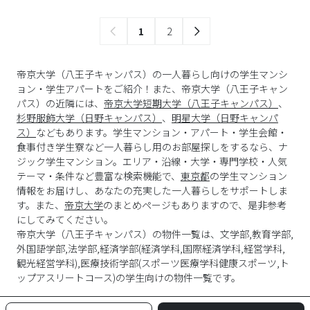
1
2
帝京大学（八王子キャンパス）の一人暮らし向けの学生マンシ
ョン・学生アパートをご紹介！また、帝京大学（八王子キャン
パス）の近隣には、
帝京大学短期大学（八王子キャンパス）
、
杉野服飾大学（日野キャンパス）
、
明星大学（日野キャンパ
ス）
などもあります。学生マンション・アパート・学生会館・
食事付き学生寮など一人暮らし用のお部屋探しをするなら、ナ
ジック学生マンション。エリア・沿線・大学・専門学校・人気
テーマ・条件など豊富な検索機能で、
東京都
の学生マンション
情報をお届けし、あなたの充実した一人暮らしをサポートしま
す。また、
帝京大学
のまとめページもありますので、是非参考
にしてみてください。
帝京大学
（
八王子キャンパス
）の物件一覧は、
文学部,教育学部,
外国語学部,法学部,経済学部(経済学科,国際経済学科,経営学科,
観光経営学科),医療技術学部(スポーツ医療学科健康スポーツ,ト
ップアスリートコース)
の学生向けの物件一覧です。