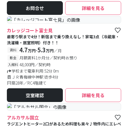
お問合せ
詳細を見る
#予約受付中
#空室待ち
カレッジコート富士見
最寄り駅まで4分！新宿まで乗り換えなし！家電3点（冷蔵庫・
洗濯機・居室照明）付き！！
4.7
5.3
-
賃料
万円
万円
／月
月額賃料1か月分／契約時お預り
敷金
48,000円／契約時
入館料
学校まで電車利用 52分 0m
ＪＲ青梅線中神駅 徒歩4分
築28年／RC4階建て
空室確認
詳細を見る
#予約受付中
#空室待ち
アルカサル国立
ラジエントヒーター2口があるため料理も楽々♪物件内にエレベ