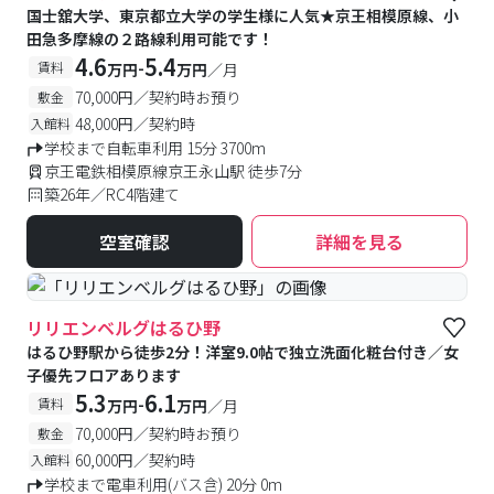
国士舘大学、東京都立大学の学生様に人気★京王相模原線、小
田急多摩線の２路線利用可能です！
4.6
5.4
-
賃料
万円
万円
／月
70,000円／契約時お預り
敷金
48,000円／契約時
入館料
学校まで自転車利用 15分 3700m
京王電鉄相模原線京王永山駅 徒歩7分
築26年／RC4階建て
空室確認
詳細を見る
リリエンベルグはるひ野
はるひ野駅から徒歩2分！洋室9.0帖で独立洗面化粧台付き／女
子優先フロアあります
5.3
6.1
-
賃料
万円
万円
／月
70,000円／契約時お預り
敷金
60,000円／契約時
入館料
学校まで電車利用(バス含) 20分 0m