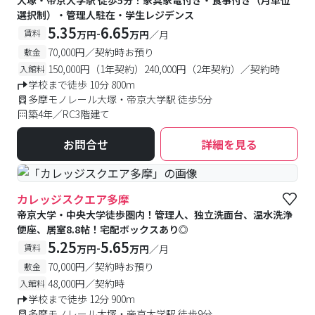
大塚・帝京大学駅 徒歩5分！家具家電付き・食事付き（月単位
選択制）・管理人駐在・学生レジデンス
5.35
6.65
-
賃料
万円
万円
／月
70,000円／契約時お預り
敷金
150,000円（1年契約）240,000円（2年契約）／契約時
入館料
学校まで徒歩 10分 800m
多摩モノレール大塚・帝京大学駅 徒歩5分
築4年／RC3階建て
お問合せ
詳細を見る
カレッジスクエア多摩
帝京大学・中央大学徒歩圏内！管理人、独立洗面台、温水洗浄
便座、居室8.8帖！宅配ボックスあり◎
5.25
5.65
-
賃料
万円
万円
／月
70,000円／契約時お預り
敷金
48,000円／契約時
入館料
学校まで徒歩 12分 900m
多摩モノレール大塚・帝京大学駅 徒歩9分