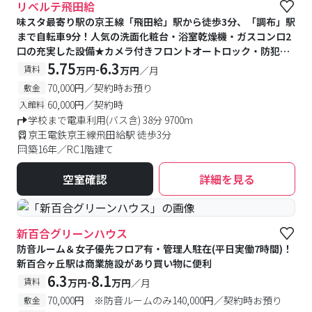
リベルテ飛田給
味スタ最寄り駅の京王線「飛田給」駅から徒歩3分、「調布」駅
まで自転車9分！人気の洗面化粧台・浴室乾燥機・ガスコンロ2
口の充実した設備★カメラ付きフロントオートロック・防犯カ
メラ・モニター付きインターホンがあり安心♪
5.75
6.3
-
賃料
万円
万円
／月
70,000円／契約時お預り
敷金
60,000円／契約時
入館料
学校まで電車利用(バス含) 38分 9700m
京王電鉄京王線飛田給駅 徒歩3分
築16年／RC1階建て
空室確認
詳細を見る
新百合グリーンハウス
防音ルーム＆女子優先フロア有・管理人駐在(平日実働7時間)！
新百合ヶ丘駅は商業施設があり買い物に便利
6.3
8.1
-
賃料
万円
万円
／月
70,000円 ※防音ルームのみ140,000円／契約時お預り
敷金