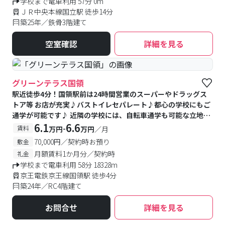
学校まで電車利用 57分 0m
ＪＲ中央本線国立駅 徒歩14分
築25年／鉄骨3階建て
空室確認
詳細を見る
グリーンテラス国領
駅近徒歩4分！国領駅前は24時間営業のスーパーやドラッグス
トア等 お店が充実♪バストイレセパレート♪都心の学校にもご
通学が可能です♪ 近隣の学校には、自転車通学も可能な立地で
す！
6.1
6.6
-
賃料
万円
万円
／月
70,000円／契約時お預り
敷金
月額賃料1か月分／契約時
礼金
学校まで電車利用 58分 18328m
京王電鉄京王線国領駅 徒歩4分
築24年／RC4階建て
お問合せ
詳細を見る