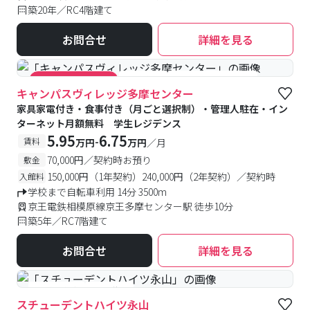
築20年／RC4階建て
お問合せ
詳細を見る
#食事付き
#女性専用フロアあり
#キャンペーン実施中
キャンパスヴィレッジ多摩センター
家具家電付き・食事付き（月ごと選択制）・管理人駐在・イン
ターネット月額無料 学生レジデンス
5.95
6.75
-
賃料
万円
万円
／月
70,000円／契約時お預り
敷金
150,000円（1年契約）240,000円（2年契約）／契約時
入館料
学校まで自転車利用 14分 3500m
京王電鉄相模原線京王多摩センター駅 徒歩10分
築5年／RC7階建て
お問合せ
詳細を見る
#予約受付中
#空室待ち
スチューデントハイツ永山