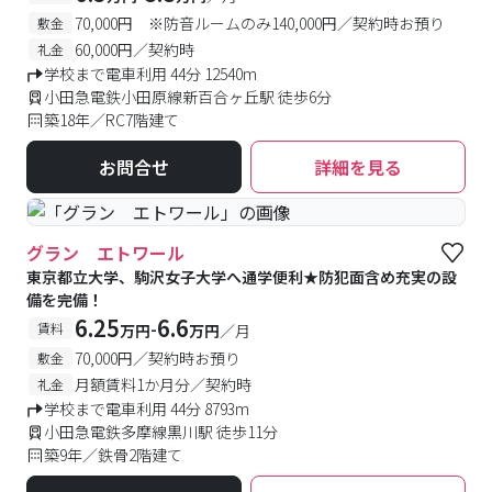
70,000円 ※防音ルームのみ140,000円／契約時お預り
敷金
60,000円／契約時
礼金
学校まで電車利用 44分 12540m
小田急電鉄小田原線新百合ヶ丘駅 徒歩6分
築18年／RC7階建て
お問合せ
詳細を見る
グラン エトワール
東京都立大学、駒沢女子大学へ通学便利★防犯面含め充実の設
備を完備！
6.25
6.6
-
賃料
万円
万円
／月
70,000円／契約時お預り
敷金
月額賃料1か月分／契約時
礼金
学校まで電車利用 44分 8793m
小田急電鉄多摩線黒川駅 徒歩11分
築9年／鉄骨2階建て