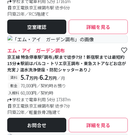
学校まで電車利用 52分 17161m
京王電鉄京王線調布駅 徒歩6分
築23年／RC5階建て
空室確認
詳細を見る
エム・アイ ガーデン調布
京王線 特急停車駅｢調布｣駅まで徒歩7分！新宿駅までは最短約
15分★駅前はパルコ・トリエ京王調布・東急ストアなどお店が
充実♪温水洗浄便座・防犯シャッターあり♪
5.7
6.2
-
賃料
万円
万円
／月
70,000円／契約時お預り
敷金
60,000円／契約時
入館料
学校まで電車利用 54分 17387m
京王電鉄京王線調布駅 徒歩7分
築22年／軽量鉄骨2階建て
お問合せ
詳細を見る