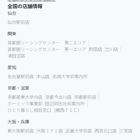
全国の店舗情報
仙台
仙台駅前店
関東
首都圏リーシングセンター 第二エリア
首都圏リーシングセンター 第一エリア
町田店
立川店
津田沼店
愛知
名古屋駅前店
本山店
名城大学前案内所
京都・滋賀
京都産業大学内店
京都今出川店
京都駅前店
ホーミック事業部
田辺同志社前案内所
ひとり暮らし相談窓口（関西ＴＩＣ）
大阪・兵庫
新大阪駅前店
大阪ミナミ店
近畿大学前店
西宮北口店
三宮店