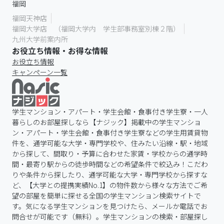
福岡
福岡天神店
福岡大学店 （福岡大学内 学生部事務室別棟２階）
九州大学前案内所
お役立ち情報・お得な情報
お役立ち情報
キャンペーン一覧
学生マンション・アパート・学生会館・食事付き学生寮・一人
暮らしのお部屋探しなら【ナジック】掲載中の学生マンショ
ン・アパート・学生会館・食事付き学生寮などの学生用賃貸物
件を、通学可能な大学・専門学校や、住みたい沿線・駅・地域
から探して、間取り・予算に合わせた家賃・学校からの通学時
間・最寄り駅からの徒歩時間などの希望条件で絞込み！こだわ
りや条件から探したり、通学可能な大学・専門学校から探すな
ど、【大学との提携実績No.1】の物件数から様々な方法でご希
望の部屋を簡単に探せる全国の学生マンション検索サイトで
す。気になる学生マンションを見つけたら、メールか電話でお
問合せが可能です（無料）。学生マンションの検索・部屋探し