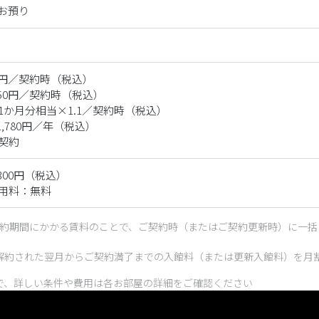
時お預り
0円／契約時（税込）

50円／契約時（税込）

か月分相当×1.1／契約時（税込）

21,780円／年（税込）

契約
300円（税込）

用料：無料
契約期間にかかる賃料のことで、ご契約時（またはご契約更新時）に一括
解約された翌月からご契約満了までの入館料（または更新入館料）を月
で、詳しい条件や費用は各お部屋の詳細をご確認ください