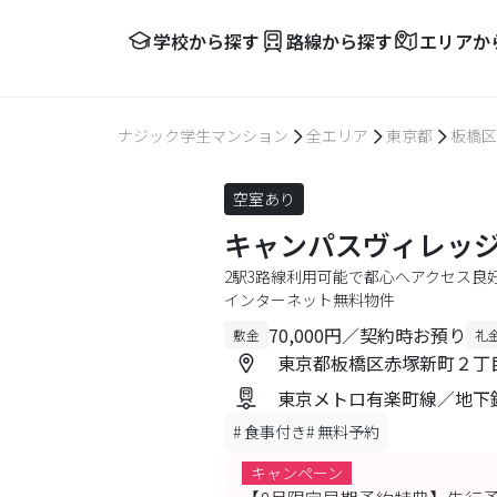
学校から探す
路線から探す
エリアか
ナジック学生マンション
全エリア
東京都
板橋区
空室あり
キャンパスヴィレッ
2駅3路線利用可能で都心へアクセス
インターネット無料物件
70,000円／契約時お預り
敷金
礼
東京都板橋区赤塚新町２丁目
東京メトロ有楽町線／地下鉄
#
食事付き
#
無料予約
キャンペーン