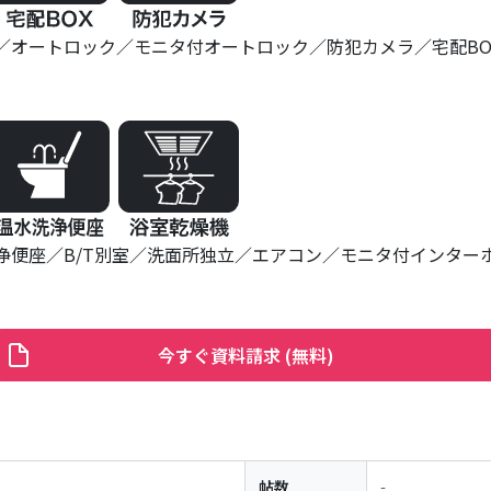
オートロック
モニタ付オートロック
防犯カメラ
宅配BO
浄便座
B/T別室
洗面所独立
エアコン
モニタ付インター
今すぐ資料請求 (無料)
-
帖数