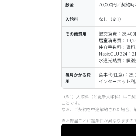
70,000円／契約
敷金
なし
（※1）
入館料
鍵交換費：26,40
その他
費用
居室消毒費：19,2
仲介手数料：賃料1
NasicCLUB24：
水道光熱費：個別
食事代(任意)：25,
毎月
かかる
費
用
インターネット利
（※1）入館料（と更新入館料）はご
ことです。
なお、ご契約を中途解約された場合、
※お部屋ごとに諸条件が異なりますの