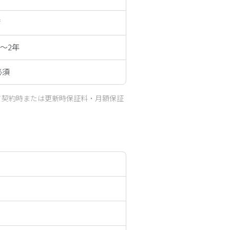
㎡
1～2年
必須
て契約時または更新時保証料・月額保証