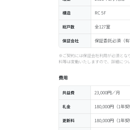
RC
5
F
構造
全
127
室
総戸数
保証委託必須（有
保証会社
※ご契約には保証会社利用が必須とな
料等は変動いたしますので、詳細につ
費用
23,000円／月
共益費
180,000円（1
礼金
180,000円（1
更新料