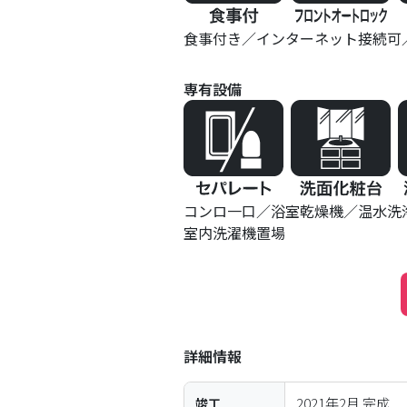
食事付き
インターネット接続可
専有設備
コンロ一口
浴室乾燥機
温水洗
室内洗濯機置場
詳細情報
2021年2月
完成
竣工