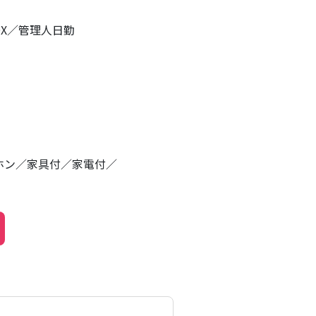
X
管理人日勤
ホン
家具付
家電付