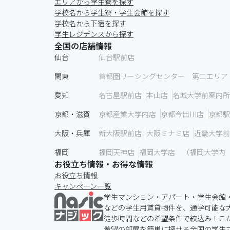
エリアから学生寮を探す
学校名から学生寮・学生会館を探す
学校名から下宿を探す
学生レジデンスから探す
全国の店舗情報
仙台
仙台駅前店
関東
首都圏リーシングセンター 第二エリア
愛知
名古屋駅前店
本山店
名城大学前案内所
京都・滋賀
京都産業大学内店
京都今出川店
京都駅
大阪・兵庫
新大阪駅前店
大阪ミナミ店
近畿大学前
福岡
福岡天神店
福岡大学店 （福岡大学内
お役立ち情報・お得な情報
お役立ち情報
キャンペーン一覧
学生マンション・アパート・学生会館
などの学生用賃貸物件を、通学可能な
徒歩時間などの希望条件で絞込み！こだ
希望の部屋を簡単に探せる全国の学生