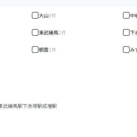
大山
3
件
中
東武練馬
1
件
下
朝霞
1
件
み
東武練馬駅
下赤塚駅
成増駅