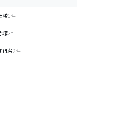
板橋
1
件
赤塚
2
件
ずほ台
2
件