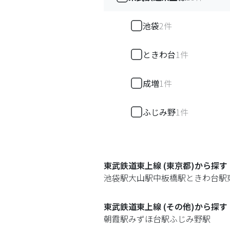
池袋
2
件
ときわ台
1
件
成増
1
件
ふじみ野
1
件
東武鉄道東上線 (東京都)
から探す
池袋駅
大山駅
中板橋駅
ときわ台駅
東武鉄道東上線 (その他)
から探す
朝霞駅
みずほ台駅
ふじみ野駅