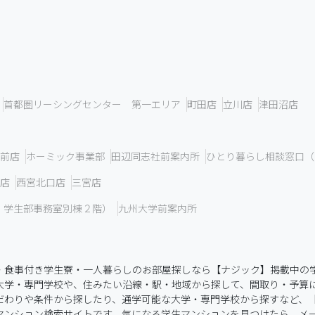
首都圏リーシングセンター 第一エリア
町田店
立川店
津田沼店
前店
ホーミック事業部
田辺同志社前案内所
ひとり暮らし相談窓口（
店
西宮北口店
三宮店
 学生部事務室別棟２階）
九州大学前案内所
・食事付き学生寮・一人暮らしのお部屋探しなら【ナジック】掲載中の
大学・専門学校や、住みたい沿線・駅・地域から探して、間取り・予算
わりや条件から探したり、通学可能な大学・専門学校から探すなど、【大
マンション検索サイトです。気になる学生マンションを見つけたら、メ