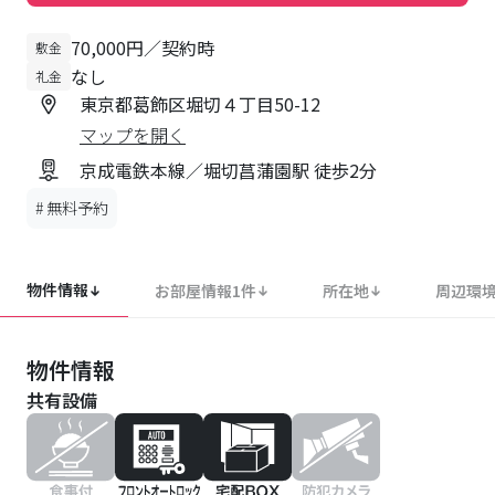
70,000円／契約時
敷金
なし
礼金
東京都葛飾区堀切４丁目50-12
マップを開く
京成電鉄本線／堀切菖蒲園駅 徒歩2分
#
無料予約
物件情報
お部屋情報
1
件
所在地
周辺環
物件情報
共有設備