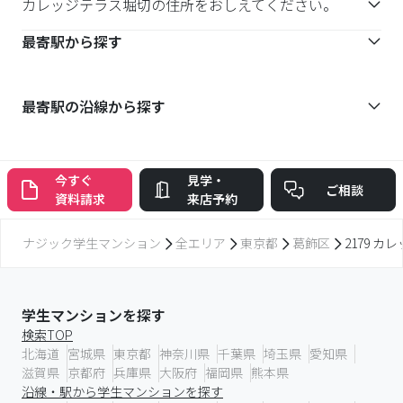
カレッジテラス堀切の住所をおしえてください。
最寄駅から探す
最寄駅の沿線から探す
今すぐ
見学・
ご相談
資料請求
来店予約
ナジック学生マンション
全エリア
東京都
葛飾区
2179 
学生マンションを探す
検索TOP
北海道
宮城県
東京都
神奈川県
千葉県
埼玉県
愛知県
滋賀県
京都府
兵庫県
大阪府
福岡県
熊本県
沿線・駅から学生マンションを探す