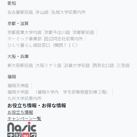
愛知
名古屋駅前店
本山店
名城大学前案内所
京都・滋賀
京都産業大学内店
京都今出川店
京都駅前店
ホーミック事業部
田辺同志社前案内所
ひとり暮らし相談窓口（関西ＴＩＣ）
大阪・兵庫
新大阪駅前店
大阪ミナミ店
近畿大学前店
西宮北口店
三宮店
福岡
福岡天神店
福岡大学店 （福岡大学内 学生部事務室別棟２階）
九州大学前案内所
お役立ち情報・お得な情報
お役立ち情報
キャンペーン一覧