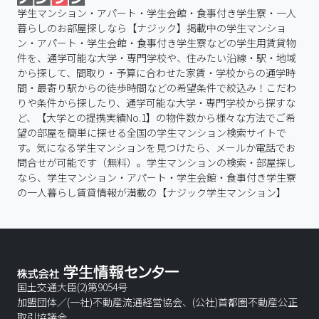
学生マンション・アパート・学生会館・食事付き学生寮・一人
暮らしのお部屋探しなら【ナジック】掲載中の学生マンショ
ン・アパート・学生会館・食事付き学生寮などの学生用賃貸物
件を、通学可能な大学・専門学校や、住みたい沿線・駅・地域
から探して、間取り・予算に合わせた家賃・学校からの通学時
間・最寄り駅からの徒歩時間などの希望条件で絞込み！こだわ
りや条件から探したり、通学可能な大学・専門学校から探すな
ど、【大学との提携実績No.1】の物件数から様々な方法でご希
望の部屋を簡単に探せる全国の学生マンション検索サイトで
す。気になる学生マンションを見つけたら、メールか電話でお
問合せが可能です（無料）。学生マンションの検索・部屋探し
なら、学生マンション・アパート・学生会館・食事付き学生寮
の一人暮らし賃貸情報が満載の【ナジック学生マンション】
国土交通大臣(2)第9054号
加盟団体／(一社)不動産流通経営協会、(公社)首都圏不動産公正
取引協議会