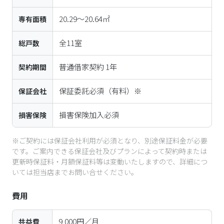
20.29〜20.64㎡
専有面積
全
11
室
総戸数
普通借家契約 1年
契約期間
保証委託必須（有料）※
保証会社
損害保険加入必須
損害保険
※ご契約には保証会社利用が必須となり、別途保証料金が必要
です。ご案内できる保証会社及びプランによって契約時または
更新時保証料・月額保証料等は変動いたしますので、詳細につ
いては担当店までお問い合せください。
費用
9,000円／月
共益費