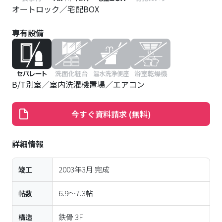
オートロック
宅配BOX
専有設備
B/T別室
室内洗濯機置場
エアコン
今すぐ資料請求 (無料)
詳細情報
2003年3月
完成
竣工
6.9〜7.3帖
帖数
鉄骨
3
F
構造