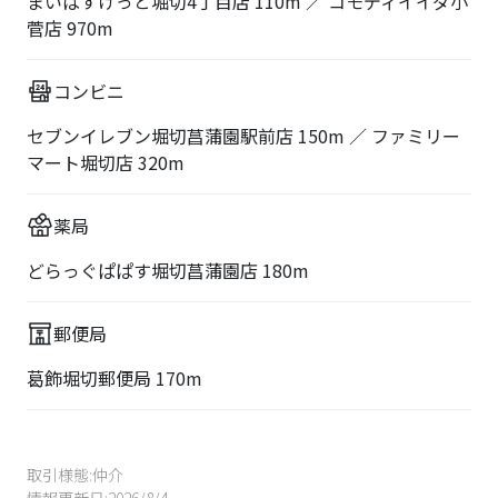
まいばすけっと堀切4丁目店 110m ／ コモディイイダ小
菅店 970m
コンビニ
セブンイレブン堀切菖蒲園駅前店 150m ／ ファミリー
マート堀切店 320m
薬局
どらっぐぱぱす堀切菖蒲園店 180m
郵便局
葛飾堀切郵便局 170m
取引様態:
仲介