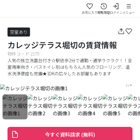
お気に入り
閲覧履歴
ログイン
メニュー
空室あり
カレッジテラス堀切
の賃貸情報
物件コード
2179
人気の独立洗面台付き☆駅徒歩2分で通勤・通学ラクラク！！全
室南東向き・バストイレ別はもちろん人気のフローリング、温
水洗浄便座も完備★1DKの広々したお部屋もあります
1
/
8
今すぐ資料請求 (無料)