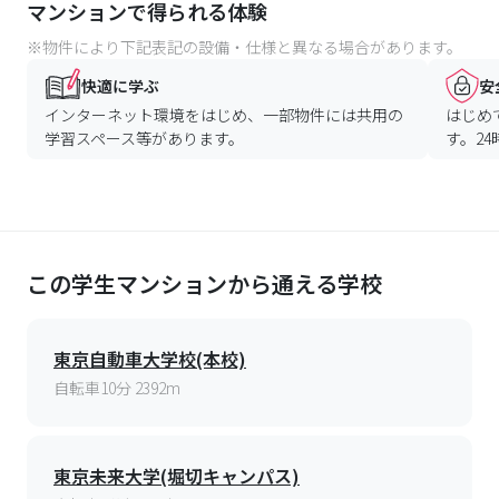
マンションで得られる体験
※物件により下記表記の設備・仕様と異なる場合があります。
快適に学ぶ
安
インターネット環境をはじめ、一部物件には共用の
はじめ
学習スペース等があります。
す。2
この学生マンションから通える学校
東京自動車大学校(本校)
自転車10分 2392m
東京未来大学(堀切キャンパス)