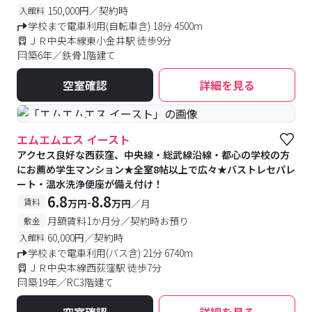
150,000円／契約時
入館料
学校まで電車利用(自転車含) 18分 4500m
ＪＲ中央本線東小金井駅 徒歩9分
築6年／鉄骨1階建て
空室確認
詳細を見る
#予約受付中
#空室待ち
エムエムエス イースト
アクセス良好な西荻窪、中央線・総武線沿線・都心の学校の方
にお薦め学生マンション★全室8帖以上で広々★バストレセパレ
ート・温水洗浄便座が備え付け！
6.8
8.8
-
賃料
万円
万円
／月
月額賃料1か月分／契約時お預り
敷金
60,000円／契約時
入館料
学校まで電車利用(バス含) 21分 6740m
ＪＲ中央本線西荻窪駅 徒歩7分
築19年／RC3階建て