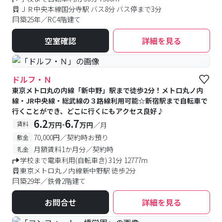
ＪＲ中央本線国分寺駅 バス8分 バス停まで3分
築25年／RC4階建て
空室確認
詳細を見る
ドルフ・Ｎ
東京メトロ丸の内線「新中野」駅まで徒歩2分！メトロ丸ノ内
線・JR中央線・総武線の３路線利用可能☆新宿駅まで自転車で
行くことができ、どこに行くにもアクセス良好♪
6.2
6.7
-
賃料
万円
万円
／月
70,000円／契約時お預り
敷金
月額賃料1か月分／契約時
礼金
学校まで電車利用(自転車含) 31分 12777m
東京メトロ丸ノ内線新中野駅 徒歩2分
築29年／鉄骨2階建て
お問合せ
詳細を見る