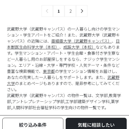
1
2
武蔵野大学（武蔵野キャンパス）の一人暮らし向けの学生マン
ション・学生アパートをご紹介！また、武蔵野大学（武蔵野キ
ャンパス）の近隣には、
亜細亜大学（武蔵野キャンパス）
、
日
本獣医生命科学大学（本校）
、
成蹊大学（本校）
などもありま
す。学生マンション・アパート・学生会館・食事付き学生寮な
ど一人暮らし用のお部屋探しをするなら、ナジック学生マンシ
ョン。エリア・沿線・大学・専門学校・人気テーマ・条件など
豊富な検索機能で、
東京都
の学生マンション情報をお届けし、
あなたの充実した一人暮らしをサポートします。また、
武蔵野
大学
のまとめページもありますので、是非参考にしてみてくだ
さい。
武蔵野大学
（
武蔵野キャンパス
）の物件一覧は、
文学部,教育学
部,アントレプレナーシップ学部,工学部建築デザイン学科,薬学
部,人間科学部社会福祉学科
の学生向けの物件一覧です。
絞り込み条件
気軽に相談したい