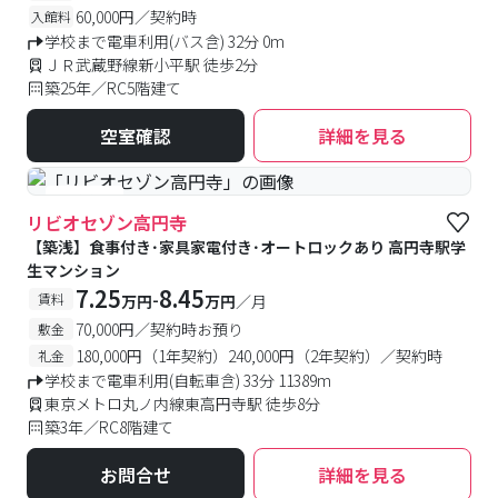
60,000円／契約時
入館料
学校まで電車利用(バス含) 32分 0m
ＪＲ武蔵野線新小平駅 徒歩2分
築25年／RC5階建て
空室確認
詳細を見る
#食事付き
リビオセゾン高円寺
【築浅】食事付き･家具家電付き･オートロックあり 高円寺駅学
生マンション
7.25
8.45
-
賃料
万円
万円
／月
70,000円／契約時お預り
敷金
180,000円（1年契約）240,000円（2年契約）／契約時
礼金
学校まで電車利用(自転車含) 33分 11389m
東京メトロ丸ノ内線東高円寺駅 徒歩8分
築3年／RC8階建て
お問合せ
詳細を見る