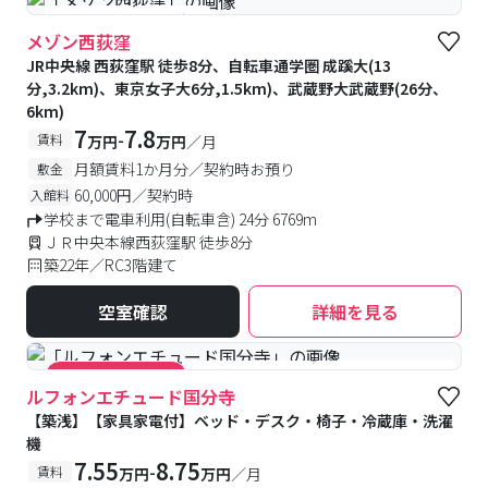
#予約受付中
#空室待ち
メゾン西荻窪
JR中央線 西荻窪駅 徒歩8分、自転車通学圏 成蹊大(13
分,3.2km)、東京女子大6分,1.5km)、武蔵野大武蔵野(26分、
6km)
7
7.8
-
賃料
万円
万円
／月
月額賃料1か月分／契約時お預り
敷金
60,000円／契約時
入館料
学校まで電車利用(自転車含) 24分 6769m
ＪＲ中央本線西荻窪駅 徒歩8分
築22年／RC3階建て
空室確認
詳細を見る
#築浅
#食事付き
#女性専用フロアあり
#キャンペーン実施中
ルフォンエチュード国分寺
【築浅】【家具家電付】ベッド・デスク・椅子・冷蔵庫・洗濯
機
7.55
8.75
-
賃料
万円
万円
／月