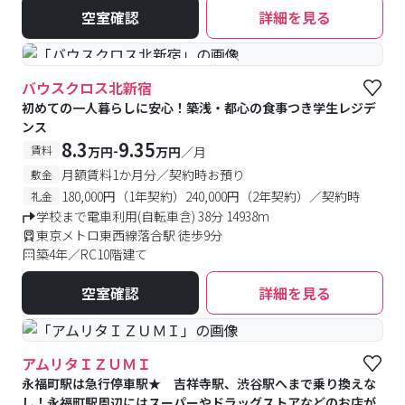
空室確認
詳細を見る
#食事付き
#予約受付中
#空室待ち
バウスクロス北新宿
初めての一人暮らしに安心！築浅・都心の食事つき学生レジデ
ンス
8.3
9.35
-
賃料
万円
万円
／月
月額賃料1か月分／契約時お預り
敷金
180,000円（1年契約）240,000円（2年契約）／契約時
礼金
学校まで電車利用(自転車含) 38分 14938m
東京メトロ東西線落合駅 徒歩9分
築4年／RC10階建て
空室確認
詳細を見る
アムリタＩＺＵＭＩ
永福町駅は急行停車駅★ 吉祥寺駅、渋谷駅へまで乗り換えな
し！永福町駅周辺にはスーパーやドラッグストアなどのお店が