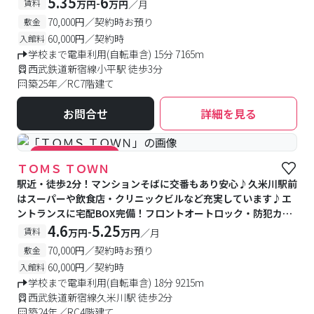
5.35
6
-
賃料
万円
万円
／月
70,000円／契約時お預り
敷金
60,000円／契約時
入館料
学校まで電車利用(自転車含) 15分 7165m
西武鉄道新宿線小平駅 徒歩3分
築25年／RC7階建て
お問合せ
詳細を見る
#キャンペーン実施中
ＴＯＭＳ ＴＯＷＮ
駅近・徒歩2分！マンションそばに交番もあり安心♪久米川駅前
はスーパーや飲食店・クリニックビルなど充実しています♪エ
ントランスに宅配BOX完備！フロントオートロック・防犯カメ
ラ付きで安心♪
4.6
5.25
-
賃料
万円
万円
／月
70,000円／契約時お預り
敷金
60,000円／契約時
入館料
学校まで電車利用(自転車含) 18分 9215m
西武鉄道新宿線久米川駅 徒歩2分
築24年／RC4階建て