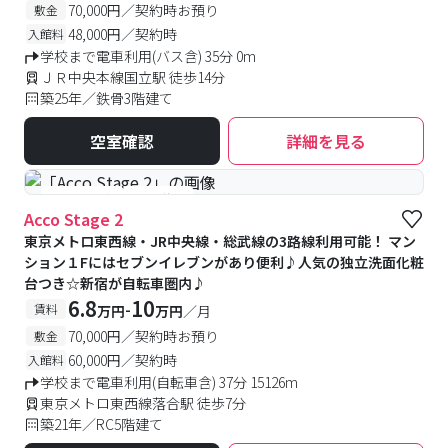
70,000円／契約時お預り
敷金
48,000円／契約時
入館料
学校まで電車利用(バス含) 35分 0m
ＪＲ中央本線国立駅 徒歩14分
築25年／鉄骨3階建て
空室確認
詳細を見る
#予約受付中
#空室待ち
Acco Stage 2
東京メトロ東西線・JR中央線・総武線の3路線利用可能！ マン
ション１Fにはセブンイレブンがあり便利♪人気の独立洗面化粧
台つき☆新宿が自転車圏内♪
6.8
10
-
賃料
万円
万円
／月
70,000円／契約時お預り
敷金
60,000円／契約時
入館料
学校まで電車利用(自転車含) 37分 15126m
東京メトロ東西線落合駅 徒歩7分
築21年／RC5階建て