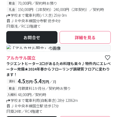
70,000円／契約時お預り
敷金
150,000円（1年契約）240,000円（2年契約）／契約時
礼金
学校まで電車利用(バス含) 25分 0m
ＪＲ中央本線国分寺駅 徒歩4分
築浅／RC13階建て
お問合せ
詳細を見る
#予約受付中
#空室待ち
アルカサル国立
ラジエントヒーター2口があるため料理も楽々♪物件内にエレベ
ーター完備★2024年春からフローリング調硬質フロアに変わり
ます！
4.5
5.4
-
賃料
万円
万円
／月
月額賃料1か月分／契約時お預り
敷金
48,000円／契約時
入館料
学校まで電車利用(自転車含) 28分 12062m
ＪＲ中央本線国立駅 徒歩17分
築24年／RC4階建て