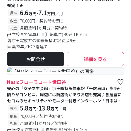
充実！★
6.6
7.1
-
賃料
万円
万円
／月
70,000円／契約時お預り
敷金
月額賃料1か月分／契約時
礼金
学校まで電車利用(自転車含) 40分 11670m
京王電鉄井の頭線永福町駅 徒歩9分
築28年／RC3階建て
お問合せ
詳細を見る
#女性専用
#予約受付中
#空室待ち
Nasicフローラコート世田谷
安心の「女子学生会館」京王線特急停車駅「千歳烏山」歩4分！
隣りがコンビニ、周辺には商店街がありお店も充実♪各居室に
セコムのセキュリティやモニター付きインターホン！日中は管
理人さんもいます◎館内にはピアノ室、防音室、カンファレン
5.8
13.8
-
賃料
万円
万円
／月
スルーム(共有キッチン付スペース)もあります
70,000円／契約時お預り
敷金
月額賃料1か月分／契約時
礼金
学校まで電車利用(自転車含) 50分 17045m