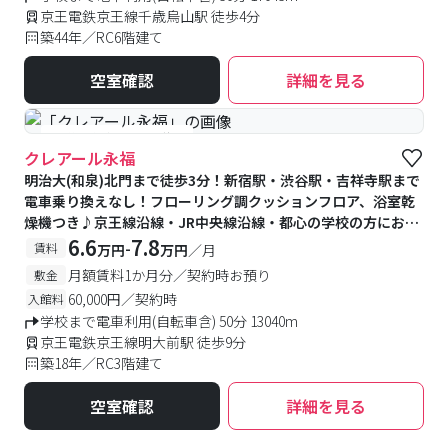
京王電鉄京王線千歳烏山駅 徒歩4分
築44年／RC6階建て
空室確認
詳細を見る
#予約受付中
#空室待ち
クレアール永福
明治大(和泉)北門まで徒歩3分！新宿駅・渋谷駅・吉祥寺駅まで
電車乗り換えなし！フローリング調クッションフロア、浴室乾
燥機つき♪京王線沿線・JR中央線沿線・都心の学校の方におす
すめ
6.6
7.8
-
賃料
万円
万円
／月
月額賃料1か月分／契約時お預り
敷金
60,000円／契約時
入館料
学校まで電車利用(自転車含) 50分 13040m
京王電鉄京王線明大前駅 徒歩9分
築18年／RC3階建て
空室確認
詳細を見る