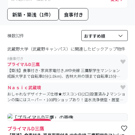
新築・築浅（1件）
食事付き
棟数32件
武蔵野大学（武蔵野キャンパス）
に関連したピックアップ物件
#
食事付き
プライマルD三鷹
【築浅】食事付き･家具家電付きJR中央線 三鷹駅学生マンション
成蹊大学まで自転車8分(1.8km)、杏林大井の頭まで自転車15分
(3.7km)、ICUまで自転車19分(4.6km)
Ｎａｓｉｃ武蔵境
おしゃれなデザイナーズ仕様★ガスコンロ(2口)設置済み♪マンショ
ンの隣にはスーパー・100円ショップあり！温水洗浄便座・居室照
明備え付け、バストイレ別♪駅前には商店街・商業施設が充実！
#食事付き
#キャンペーン実施中
プライマルD三鷹