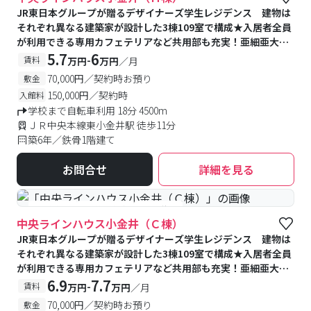
JR東日本グループが贈るデザイナーズ学生レジデンス 建物は
それぞれ異なる建築家が設計した3棟109室で構成★入居者全員
が利用できる専用カフェテリアなど共用部も充実！亜細亜大学
提携寮
5.7
6
-
賃料
万円
万円
／月
70,000円／契約時お預り
敷金
150,000円／契約時
入館料
学校まで自転車利用 18分 4500m
ＪＲ中央本線東小金井駅 徒歩11分
築6年／鉄骨1階建て
お問合せ
詳細を見る
#食事付き
#予約受付中
#空室待ち
中央ラインハウス小金井（Ｃ棟）
JR東日本グループが贈るデザイナーズ学生レジデンス 建物は
それぞれ異なる建築家が設計した3棟109室で構成★入居者全員
が利用できる専用カフェテリアなど共用部も充実！亜細亜大学
提携寮
6.9
7.7
-
賃料
万円
万円
／月
70,000円／契約時お預り
敷金