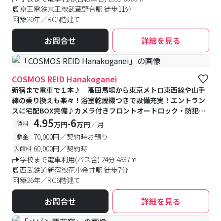
京王電鉄京王線武蔵野台駅 徒歩11分
築20年／RC5階建て
お問合せ
詳細を見る
COSMOS REID Hanakoganei
新宿まで電車で１本♪ 高田馬場から東京メトロ東西線や山手
線の乗り換えも楽々！浴室乾燥機つきで設備充実！エントラン
スに宅配BOX完備♪カメラ付きフロントオートロック・防犯カ
メラ付きで安心♪駅前には24時間営業のスーパーなどお店が充
4.95
6
-
賃料
万円
万円
／月
実♪
70,000円／契約時お預り
敷金
60,000円／契約時
入館料
学校まで電車利用(バス含) 24分 4837m
西武鉄道新宿線花小金井駅 徒歩7分
築26年／RC6階建て
お問合せ
詳細を見る