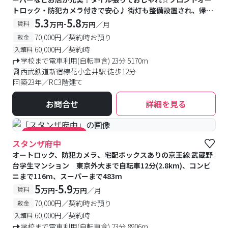
トロック・防犯カメラ付きで安心♪ 街灯も整備設置され、帰り
道も安心です！
5.3
5.8
-
賃料
万円
万円
／月
70,000円／契約時お預り
敷金
60,000円／契約時
入館料
学校まで電車利用(自転車含) 23分 5170m
西武鉄道新宿線花小金井駅 徒歩12分
築23年／RC3階建て
お問合せ
詳細を見る
#キャンペーン実施中
スタンザ府中
オートロック、防犯カメラ、宅配ボックスありの京王線 武蔵野
台学生マンション 東京外大まで自転車12分(2.8km)、コンビ
ニまで116m、スーパーまで483m
5
5.9
-
賃料
万円
万円
／月
70,000円／契約時お預り
敷金
60,000円／契約時
入館料
学校まで電車利用(自転車含) 23分 8906m