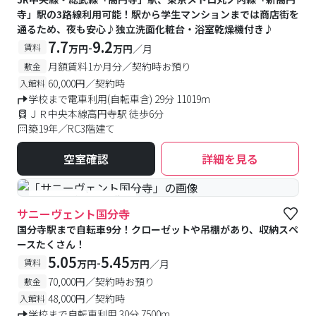
寺」駅の3路線利用可能！駅から学生マンションまでは商店街を
通るため、夜も安心♪独立洗面化粧台・浴室乾燥機付き♪
7.7
9.2
-
賃料
万円
万円
／月
月額賃料1か月分／契約時お預り
敷金
60,000円／契約時
入館料
学校まで電車利用(自転車含) 29分 11019m
ＪＲ中央本線高円寺駅 徒歩6分
築19年／RC3階建て
空室確認
詳細を見る
#予約受付中
#空室待ち
サニーヴェント国分寺
国分寺駅まで自転車9分！クローゼットや吊棚があり、収納スペ
ースたくさん！
5.05
5.45
-
賃料
万円
万円
／月
70,000円／契約時お預り
敷金
48,000円／契約時
入館料
学校まで自転車利用 30分 7500m