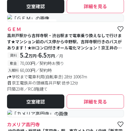
空室確認
詳細を見る
#予約受付中
#空室待ち
ＧＥＭ
高井戸駅から吉祥寺駅・渋谷駅まで電車乗り換えなしで行けま
す★マンション前のバス停から中野駅、吉祥寺駅行きのバスが
あります！★IHコンロ付きオール電化マンション！京王井の
頭・JR中央線沿線の学校の方へおすすめ
5.2
6.5
-
賃料
万円
万円
／月
70,000円／契約時お預り
敷金
60,000円／契約時
入館料
学校まで電車利用(自転車含) 28分 10067m
京王電鉄井の頭線高井戸駅 徒歩12分
築23年／RC8階建て
空室確認
詳細を見る
#予約受付中
#空室待ち
カメリア高円寺
JR中央線・総武線「高円寺」駅、東京メトロ丸ノ内線「新高円