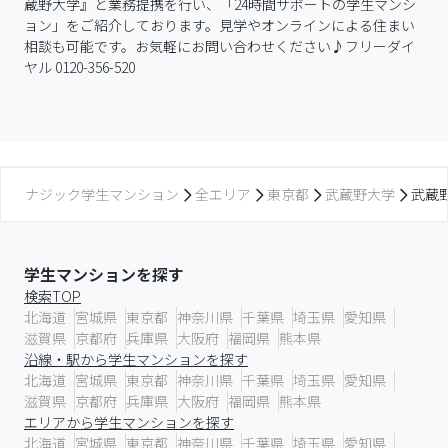
蔵野大学』と業務提携を行い、「24時間サポートの学生マンシ
ョン」をご紹介しております。見学やオンラインによる住まい
相談も可能です。お気軽にお問い合わせください♪フリーダイ
ヤル 0120-356-520
ナジック学生マンション
全エリア
東京都
武蔵野大学
武蔵
学生マンションを探す
検索TOP
北海道
宮城県
東京都
神奈川県
千葉県
埼玉県
愛知県
滋賀県
京都府
兵庫県
大阪府
福岡県
熊本県
沿線・駅から学生マンションを探す
北海道
宮城県
東京都
神奈川県
千葉県
埼玉県
愛知県
滋賀県
京都府
兵庫県
大阪府
福岡県
熊本県
エリアから学生マンションを探す
北海道
宮城県
東京都
神奈川県
千葉県
埼玉県
愛知県