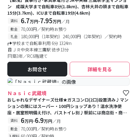
【築浅】食事付き･家具家電付きJR中央線 三鷹駅学生マンショ
ン 成蹊大学まで自転車8分(1.8km)、杏林大井の頭まで自転車
15分(3.7km)、ICUまで自転車19分(4.6km)
6.7
7.95
-
賃料
万円
万円
／月
70,000円／契約時お預り
敷金
180,000円（1年契約）240,000円（2年契約）／契約時
礼金
学校まで自転車利用 6分 1324m
ＪＲ中央本線三鷹駅 徒歩13分
築3年／RC6階建て
お問合せ
詳細を見る
#予約受付中
#空室待ち
Ｎａｓｉｃ武蔵境
おしゃれなデザイナーズ仕様★ガスコンロ(2口)設置済み♪マン
ションの隣にはスーパー・100円ショップあり！温水洗浄便
座・居室照明備え付け、バストイレ別♪駅前には商店街・商業
施設が充実！
6
6.9
-
賃料
万円
万円
／月
70,000円／契約時お預り
敷金
60,000円／契約時
入館料