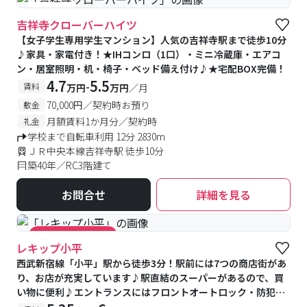
#女性専用
吉祥寺クローバーハイツ
【女子学生専用学生マンション】人気の吉祥寺駅まで徒歩10分
♪家具・家電付き！★IHコンロ（1口）・ミニ冷蔵庫・エアコ
ン・居室照明・机・椅子・ベッド備え付け♪★宅配BOX完備！
4.7
5.5
-
賃料
万円
万円
／月
70,000円／契約時お預り
敷金
月額賃料1か月分／契約時
礼金
学校まで自転車利用 12分 2830m
ＪＲ中央本線吉祥寺駅 徒歩10分
築40年／RC3階建て
お問合せ
詳細を見る
#キャンペーン実施中
レキップ小平
西武新宿線「小平」駅から徒歩3分！駅前には7つの商店街があ
り、お店が充実しています♪駅直結のスーパーがあるので、買
い物に便利♪エントランスにはフロントオートロック・防犯カ
メラ・防犯モニター付きで安心♪