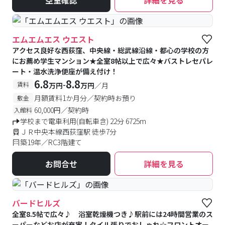
空室確認
詳細を見る
エムエムエス ウエスト
アクセス良好な西荻窪、中央線・総武線沿線・都心の学校の方
にお薦め学生マンション★全室8帖以上で広々★バストレセパレ
ート・温水洗浄便座が備え付け！
6.8
8.8
-
賃料
万円
万円
／月
月額賃料1か月分／契約時お預り
敷金
60,000円／契約時
入館料
学校まで電車利用(自転車含) 22分 6725m
ＪＲ中央本線西荻窪駅 徒歩7分
築19年／RC3階建て
お問合せ
詳細を見る
バードヒルズ
全室8.5帖で広々♪ 浴室乾燥機つき♪駅前には24時間営業のス
ーパーなどお店が充実！タイル張りでおしゃれ☆フロントオー