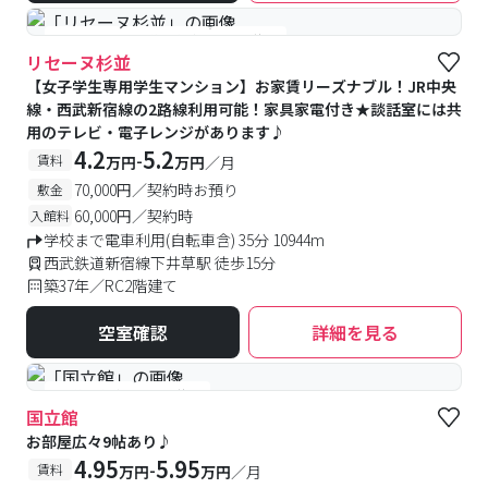
#女性専用
#予約受付中
#空室待ち
リセーヌ杉並
【女子学生専用学生マンション】お家賃リーズナブル！JR中央
線・西武新宿線の2路線利用可能！家具家電付き★談話室には共
用のテレビ・電子レンジがあります♪
4.2
5.2
-
賃料
万円
万円
／月
70,000円／契約時お預り
敷金
60,000円／契約時
入館料
学校まで電車利用(自転車含) 35分 10944m
西武鉄道新宿線下井草駅 徒歩15分
築37年／RC2階建て
空室確認
詳細を見る
#予約受付中
#空室待ち
国立館
お部屋広々9帖あり♪
4.95
5.95
-
賃料
万円
万円
／月