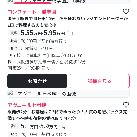
#キャンペーン実施中
コンフォート一橋学園
国分寺駅まで自転車10分！火を使わないラジエントヒーターが
2口で料理するのも安心♪
5.55
5.95
-
賃料
万円
万円
／月
70,000円／契約時お預り
敷金
月額賃料1か月分
礼金
学校まで電車利用(自転車含) 31分 0m
西武鉄道多摩湖線一橋学園駅 徒歩12分
築25年／RC4階建て
お問合せ
詳細を見る
#予約受付中
#空室待ち
アヴニール七番館
駅徒歩2分！お部屋は7.3帖でゆったり！人気の宅配ボックス完
備で不在時も荷物の受け取り可能◎
5.1
5.9
-
賃料
万円
万円
／月
70,000円／契約時お預り
敷金