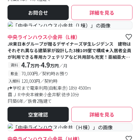
お問合せ
詳細を見る
#食事付き
#予約受付中
#空室待ち
中央ラインハウス小金井（L棟）
JR東日本グループが贈るデザイナーズ学生レジデンス 建物は
それぞれ異なる建築家が設計した3棟109室で構成★入居者全員
が利用できる専用カフェテリアなど共用部も充実！亜細亜大学
提携寮
4.7
4.9
-
賃料
万円
万円
／月
70,000円／契約時お預り
敷金
120,000円／契約時
入館料
学校まで電車利用(自転車含) 18分 4500m
ＪＲ中央本線東小金井駅 徒歩10分
築6年／鉄骨2階建て
空室確認
詳細を見る
#食事付き
#キャンペーン実施中
中央ラインハウス小金井（Ｈ棟）