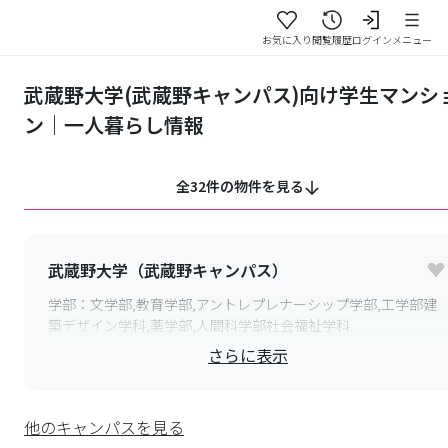
お気に入り
閲覧履歴
ログイン
メニュー
武蔵野大学(武蔵野キャンパス)向け学生マンシ
ン｜一人暮らし情報
全32件の物件を見る
武蔵野大学（武蔵野キャンパス）
学部：
文学部,教育学部,アントレプレナーシップ学部,工学部建
築デザイン学科,薬学部,人間科学部社会福祉学科
さらに表示
〒
202-0023
東京都西東京市新町１丁目
最寄り駅：
西武新宿線「田無」より15分,JR線「吉祥寺」「三
鷹」「武蔵境」各駅よりバス15分
他のキャンパスを見る