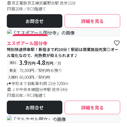
京王電鉄京王線武蔵野台駅 徒歩11分
築20年／RC5階建て
お問合せ
詳細を見る
#キャンペーン実施中
エスポアール国分寺
特別快速停車駅！新宿まで約20分！駅前は商業施設充実◎オー
ル電化なので、光熱費が抑えられます♪
3.9
4.8
-
賃料
万円
万円
／月
70,000円／契約時お預り
敷金
60,000円／契約時
入館料
学校まで自転車利用 21分 5200m
ＪＲ中央本線国分寺駅 徒歩14分
築30年／RC3階建て
お問合せ
詳細を見る
#予約受付中
#空室待ち