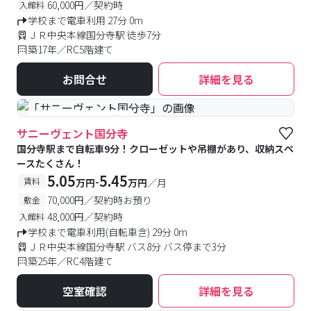
60,000円／契約時
入館料
学校まで電車利用 27分 0m
ＪＲ中央本線国分寺駅 徒歩7分
築17年／RC5階建て
お問合せ
詳細を見る
#予約受付中
#空室待ち
サニーヴェント国分寺
国分寺駅まで自転車9分！クローゼットや吊棚があり、収納スペ
ースたくさん！
5.05
5.45
-
賃料
万円
万円
／月
70,000円／契約時お預り
敷金
48,000円／契約時
入館料
学校まで電車利用(自転車含) 29分 0m
ＪＲ中央本線国分寺駅 バス8分 バス停まで3分
築25年／RC4階建て
空室確認
詳細を見る