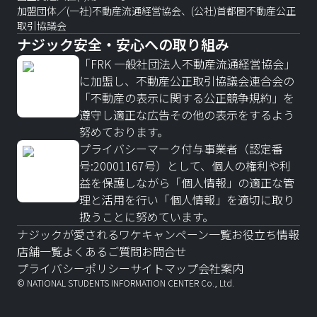
加盟団体／(一社)不動産流通経営協会、(公社)首都圏不動産公正
取引協議会
ナジック安全・安心への取り組み
「FRK 一般社団法人不動産流通経営協会」
に加盟し、不動産公正取引協議会連合会の
「不動産の表示に関する公正競争規約」を
遵守し適正な広告その他の表示をするよう
努めております。
プライバシーマーク付与事業者（認定番
号:20001167号）として、個人の権利や利
益を保護しながら「個人情報」の適正な管
理と活用を行い「個人情報」を適切に取り
扱うことに努めています。
ナジックが愛されるワケ
キャンペーン一覧
お役立ち情報
店舗一覧
よくあるご質問
お問合せ
プライバシーポリシー
サイトマップ
会社案内
© NATIONAL STUDENTS INFORMATION CENTER Co., Ltd.