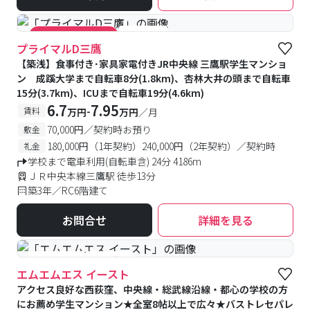
#食事付き
#キャンペーン実施中
プライマルD三鷹
【築浅】食事付き･家具家電付きJR中央線 三鷹駅学生マンショ
ン 成蹊大学まで自転車8分(1.8km)、杏林大井の頭まで自転車
15分(3.7km)、ICUまで自転車19分(4.6km)
6.7
7.95
-
賃料
万円
万円
／月
70,000円／契約時お預り
敷金
180,000円（1年契約）240,000円（2年契約）／契約時
礼金
学校まで電車利用(自転車含) 24分 4186m
ＪＲ中央本線三鷹駅 徒歩13分
築3年／RC6階建て
お問合せ
詳細を見る
#予約受付中
#空室待ち
エムエムエス イースト
アクセス良好な西荻窪、中央線・総武線沿線・都心の学校の方
にお薦め学生マンション★全室8帖以上で広々★バストレセパレ