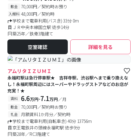
70,000円／契約時お預り
敷金
48,000円／契約時
入館料
学校まで電車利用(バス含) 33分 0m
ＪＲ中央本線国立駅 徒歩14分
築25年／鉄骨3階建て
空室確認
詳細を見る
アムリタＩＺＵＭＩ
永福町駅は急行停車駅★ 吉祥寺駅、渋谷駅へまで乗り換えな
し！永福町駅周辺にはスーパーやドラッグストアなどのお店が
充実！★
6.6
7.1
-
賃料
万円
万円
／月
70,000円／契約時お預り
敷金
月額賃料1か月分／契約時
礼金
学校まで電車利用(自転車含) 40分 13756m
京王電鉄井の頭線永福町駅 徒歩9分
築28年／RC3階建て