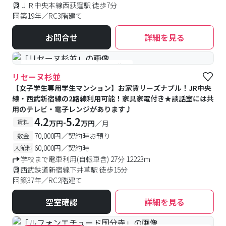
ＪＲ中央本線西荻窪駅 徒歩7分
築19年／RC3階建て
お問合せ
詳細を見る
#女性専用
#予約受付中
#空室待ち
リセーヌ杉並
【女子学生専用学生マンション】お家賃リーズナブル！JR中央
線・西武新宿線の2路線利用可能！家具家電付き★談話室には共
用のテレビ・電子レンジがあります♪
4.2
5.2
-
賃料
万円
万円
／月
70,000円／契約時お預り
敷金
60,000円／契約時
入館料
学校まで電車利用(自転車含) 27分 12223m
西武鉄道新宿線下井草駅 徒歩15分
築37年／RC2階建て
空室確認
詳細を見る