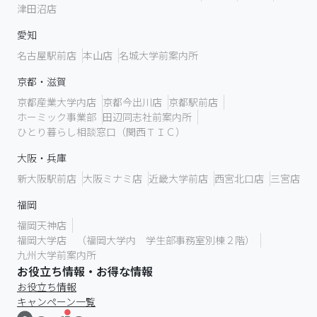
津田沼店
愛知
名古屋駅前店
本山店
名城大学前案内所
京都・滋賀
京都産業大学内店
京都今出川店
京都駅前店
ホーミック事業部
田辺同志社前案内所
ひとり暮らし相談窓口（関西ＴＩＣ）
大阪・兵庫
新大阪駅前店
大阪ミナミ店
近畿大学前店
西宮北口店
三宮店
福岡
福岡天神店
福岡大学店 （福岡大学内 学生部事務室別棟２階）
九州大学前案内所
お役立ち情報・お得な情報
お役立ち情報
キャンペーン一覧