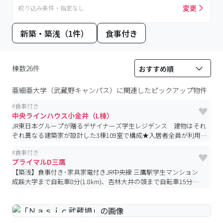
変更
絞り込み条件・指定なし
新築・築浅（1件）
食事付き
棟数26件
亜細亜大学（武蔵野キャンパス）
に関連したピックアップ物件
#
食事付き
中央ラインハウス小金井（L棟）
JR東日本グループが贈るデザイナーズ学生レジデンス 建物はそれ
ぞれ異なる建築家が設計した3棟109室で構成★入居者全員が利用で
きる専用カフェテリアなど共用部も充実！亜細亜大学提携寮
#
食事付き
プライマルD三鷹
【築浅】食事付き･家具家電付きJR中央線 三鷹駅学生マンション
成蹊大学まで自転車8分(1.8km)、杏林大井の頭まで自転車15分
(3.7km)、ICUまで自転車19分(4.6km)
#予約受付中
#空室待ち