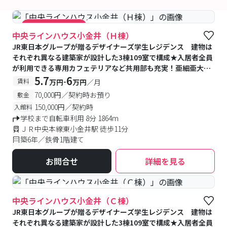
#食事付き
#キャンペーン実施中
中央ラインハウス小金井（Ｈ棟）
JR東日本グループが贈るデザイナーズ学生レジデンス 建物は
それぞれ異なる建築家が設計した3棟109室で構成★入居者全員
が利用できる専用カフェテリアなど共用部も充実！亜細亜大学
提携寮
5.7
6
-
賃料
万円
万円
／月
70,000円／契約時お預り
敷金
150,000円／契約時
入館料
学校まで自転車利用 8分 1864m
ＪＲ中央本線東小金井駅 徒歩11分
築6年／鉄骨1階建て
お問合せ
詳細を見る
#食事付き
#予約受付中
#空室待ち
中央ラインハウス小金井（Ｃ棟）
JR東日本グループが贈るデザイナーズ学生レジデンス 建物は
それぞれ異なる建築家が設計した3棟109室で構成★入居者全員