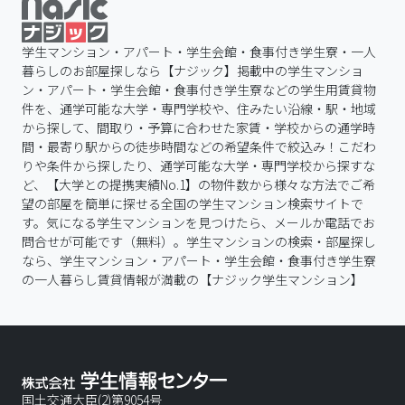
学生マンション・アパート・学生会館・食事付き学生寮・一人
暮らしのお部屋探しなら【ナジック】掲載中の学生マンショ
ン・アパート・学生会館・食事付き学生寮などの学生用賃貸物
件を、通学可能な大学・専門学校や、住みたい沿線・駅・地域
から探して、間取り・予算に合わせた家賃・学校からの通学時
間・最寄り駅からの徒歩時間などの希望条件で絞込み！こだわ
りや条件から探したり、通学可能な大学・専門学校から探すな
ど、【大学との提携実績No.1】の物件数から様々な方法でご希
望の部屋を簡単に探せる全国の学生マンション検索サイトで
す。気になる学生マンションを見つけたら、メールか電話でお
問合せが可能です（無料）。学生マンションの検索・部屋探し
なら、学生マンション・アパート・学生会館・食事付き学生寮
の一人暮らし賃貸情報が満載の【ナジック学生マンション】
国土交通大臣(2)第9054号