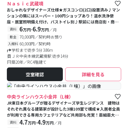
Ｎａｓｉｃ武蔵境
おしゃれなデザイナーズ仕様★ガスコンロ(2口)設置済み♪マン
ションの隣にはスーパー・100円ショップあり！温水洗浄便
座・居室照明備え付け、バストイレ別♪駅前には商店街・商業
施設が充実！
6
6.9
-
賃料
万円
万円
／月
70,000円／契約時お預り
敷金
60,000円／契約時
入館料
学校まで徒歩 5分 386m
ＪＲ中央本線武蔵境駅 徒歩14分
築20年／RC4階建て
空室確認
詳細を見る
#食事付き
#予約受付中
#空室待ち
中央ラインハウス小金井（L棟）
JR東日本グループが贈るデザイナーズ学生レジデンス 建物は
それぞれ異なる建築家が設計した3棟109室で構成★入居者全員
が利用できる専用カフェテリアなど共用部も充実！亜細亜大学
提携寮
4.7
4.9
-
賃料
万円
万円
／月