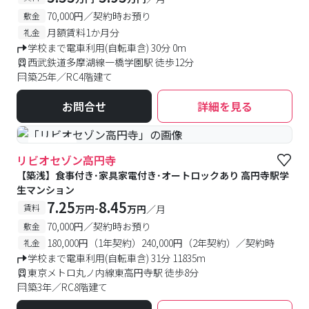
70,000円／契約時お預り
敷金
月額賃料1か月分
礼金
学校まで電車利用(自転車含) 30分 0m
西武鉄道多摩湖線一橋学園駅 徒歩12分
築25年／RC4階建て
お問合せ
詳細を見る
#食事付き
リビオセゾン高円寺
【築浅】食事付き･家具家電付き･オートロックあり 高円寺駅学
生マンション
7.25
8.45
-
賃料
万円
万円
／月
70,000円／契約時お預り
敷金
180,000円（1年契約）240,000円（2年契約）／契約時
礼金
学校まで電車利用(自転車含) 31分 11835m
東京メトロ丸ノ内線東高円寺駅 徒歩8分
築3年／RC8階建て