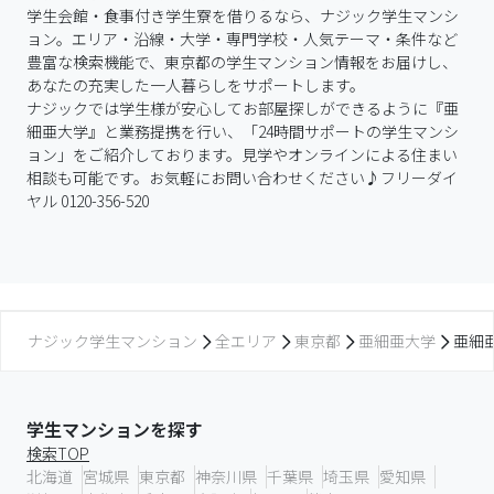
学生会館・食事付き学生寮を借りるなら、ナジック学生マンシ
ョン。エリア・沿線・大学・専門学校・人気テーマ・条件など
豊富な検索機能で、東京都の学生マンション情報をお届けし、
あなたの充実した一人暮らしをサポートします。

ナジックでは学生様が安心してお部屋探しができるように『亜
細亜大学』と業務提携を行い、「24時間サポートの学生マンシ
ョン」をご紹介しております。見学やオンラインによる住まい
相談も可能です。お気軽にお問い合わせください♪フリーダイ
ヤル 0120-356-520
ナジック学生マンション
全エリア
東京都
亜細亜大学
亜細
学生マンションを探す
検索TOP
北海道
宮城県
東京都
神奈川県
千葉県
埼玉県
愛知県