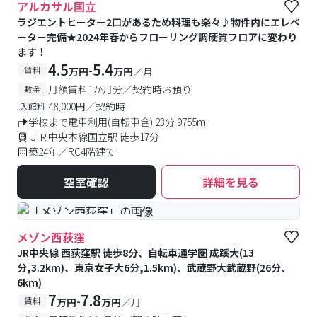
アルカサル国立
ラジエントヒーター2口があるため料理も楽々♪物件内にエレベ
ーター完備★2024年春からフローリング調硬質フロアに変わり
ます！
4.5
5.4
-
賃料
万円
万円
／月
月額賃料1か月分／契約時お預り
敷金
48,000円／契約時
入館料
学校まで電車利用(自転車含) 23分 9755m
ＪＲ中央本線国立駅 徒歩17分
築24年／RC4階建て
空室確認
詳細を見る
#予約受付中
#空室待ち
メゾン西荻窪
JR中央線 西荻窪駅 徒歩8分、自転車通学圏 成蹊大(13
分,3.2km)、東京女子大6分,1.5km)、武蔵野大武蔵野(26分、
6km)
7
7.8
-
賃料
万円
万円
／月