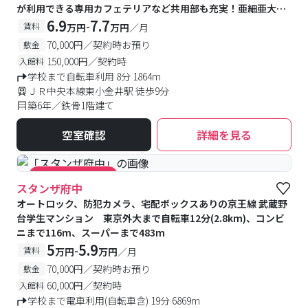
が利用できる専用カフェテリアなど共用部も充実！亜細亜大学
提携寮
6.9
7.7
-
賃料
万円
万円
／月
70,000円／契約時お預り
敷金
150,000円／契約時
入館料
学校まで自転車利用 8分 1864m
ＪＲ中央本線東小金井駅 徒歩9分
築6年／鉄骨1階建て
空室確認
詳細を見る
#キャンペーン実施中
スタンザ府中
オートロック、防犯カメラ、宅配ボックスありの京王線 武蔵野
台学生マンション 東京外大まで自転車12分(2.8km)、コンビ
ニまで116m、スーパーまで483m
5
5.9
-
賃料
万円
万円
／月
70,000円／契約時お預り
敷金
60,000円／契約時
入館料
学校まで電車利用(自転車含) 19分 6869m