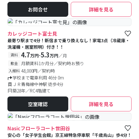
お問合せ
詳細を見る
#予約受付中
#空室待ち
カレッジコート富士見
最寄り駅まで4分！新宿まで乗り換えなし！家電3点（冷蔵庫・
洗濯機・居室照明）付き！！
4.7
5.3
-
賃料
万円
万円
／月
月額賃料1か月分／契約時お預り
敷金
48,000円／契約時
入館料
学校まで電車利用 46分 0m
ＪＲ青梅線中神駅 徒歩4分
築28年／RC4階建て
空室確認
詳細を見る
#女性専用
#予約受付中
#空室待ち
Nasicフローラコート世田谷
安心の「女子学生会館」京王線特急停車駅「千歳烏山」歩4分！