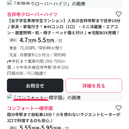
#女性専用
吉祥寺クローバーハイツ
【女子学生専用学生マンション】人気の吉祥寺駅まで徒歩10分
♪家具・家電付き！★IHコンロ（1口）・ミニ冷蔵庫・エアコ
ン・居室照明・机・椅子・ベッド備え付け♪★宅配BOX完備！
4.7
5.5
-
賃料
万円
万円
／月
70,000円／契約時お預り
敷金
月額賃料1か月分／契約時
礼金
学校まで電車利用 29分 7092m
ＪＲ中央本線吉祥寺駅 徒歩10分
築40年／RC3階建て
お問合せ
詳細を見る
#キャンペーン実施中
コンフォート一橋学園
国分寺駅まで自転車10分！火を使わないラジエントヒーターが
2口で料理するのも安心♪
5.55
5.95
-
賃料
万円
万円
／月