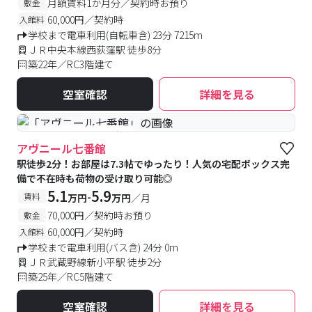
月額賃料1か月分／契約時お預り
敷金
60,000円／契約時
入館料
学校まで電車利用(自転車含) 23分 7215m
ＪＲ中央本線西荻窪駅 徒歩8分
築22年／RC3階建て
空室確認
詳細を見る
#予約受付中
#空室待ち
アヴニール七番館
駅徒歩2分！お部屋は7.3帖でゆったり！人気の宅配ボックス完
備で不在時も荷物の受け取り可能◎
5.1
5.9
-
賃料
万円
万円
／月
70,000円／契約時お預り
敷金
60,000円／契約時
入館料
学校まで電車利用(バス含) 24分 0m
ＪＲ武蔵野線新小平駅 徒歩2分
築25年／RC5階建て
空室確認
詳細を見る