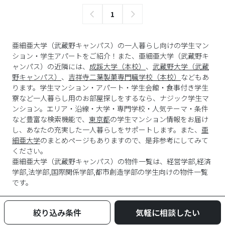
1
亜細亜大学（武蔵野キャンパス）の一人暮らし向けの学生マン
ション・学生アパートをご紹介！また、亜細亜大学（武蔵野キ
ャンパス）の近隣には、
成蹊大学（本校）
、
武蔵野大学（武蔵
野キャンパス）
、
吉祥寺二葉製菓専門職学校（本校）
などもあ
ります。学生マンション・アパート・学生会館・食事付き学生
寮など一人暮らし用のお部屋探しをするなら、ナジック学生マ
ンション。エリア・沿線・大学・専門学校・人気テーマ・条件
など豊富な検索機能で、
東京都
の学生マンション情報をお届け
し、あなたの充実した一人暮らしをサポートします。また、
亜
細亜大学
のまとめページもありますので、是非参考にしてみて
ください。
亜細亜大学
（
武蔵野キャンパス
）の物件一覧は、
経営学部,経済
学部,法学部,国際関係学部,都市創造学部
の学生向けの物件一覧
です。
絞り込み条件
気軽に相談したい