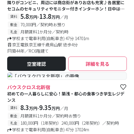
隣りがコンビニ、周辺には商店街がありお店も充実♪各居室に
セコムのセキュリティやモニター付きインターホン！日中は管
理人さんもいます◎館内にはピアノ室、防音室、カンファレン
5.8
13.8
-
賃料
万円
万円
／月
スルーム(共有キッチン付スペース)もあります
70,000円／契約時お預り
敷金
月額賃料1か月分／契約時
礼金
学校まで電車利用(自転車含) 47分 14701m
京王電鉄京王線千歳烏山駅 徒歩4分
築44年／RC6階建て
空室確認
詳細を見る
#食事付き
#予約受付中
#空室待ち
バウスクロス北新宿
初めての一人暮らしに安心！築浅・都心の食事つき学生レジデ
ンス
8.3
9.35
-
賃料
万円
万円
／月
月額賃料1か月分／契約時お預り
敷金
180,000円（1年契約）240,000円（2年契約）／契約時
礼金
学校まで電車利用(自転車含) 47分 17024m