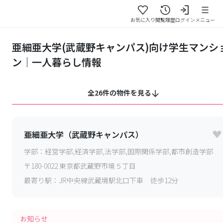
お気に入り
閲覧履歴
ログイン
メニュー
亜細亜大学(武蔵野キャンパス)向け学生マンシ
ン｜一人暮らし情報
全26件の物件を見る
亜細亜大学（武蔵野キャンパス）
学部：
経営学部,経済学部,法学部,国際関係学部,都市創造学部
〒
180-0022
東京都武蔵野市境５丁目
最寄り駅：
JR中央線武蔵境駅北口下車 徒歩12分
お知らせ