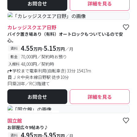
お問合せ
詳細を見る
カレッジスクエア日野
バイク置き場あり（有料）オートロックもついているので安
心。
4.55
5.15
-
賃料
万円
万円
／月
70,000円／契約時お預り
敷金
48,000円／契約時
入館料
学校まで電車利用(自転車含) 33分 15417m
ＪＲ中央本線日野駅 徒歩10分
築28年／RC3階建て
お問合せ
詳細を見る
#予約受付中
#空室待ち
国立館
お部屋広々9帖あり♪
4.95
5.95
-
賃料
万円
万円
／月