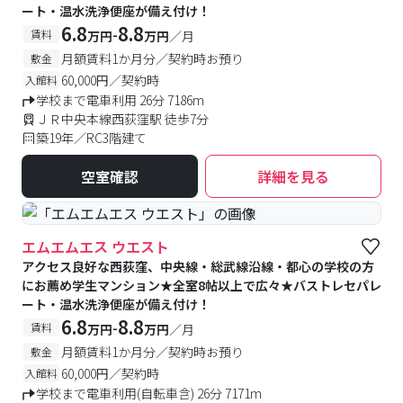
ート・温水洗浄便座が備え付け！
6.8
8.8
-
賃料
万円
万円
／月
月額賃料1か月分／契約時お預り
敷金
60,000円／契約時
入館料
学校まで電車利用 26分 7186m
ＪＲ中央本線西荻窪駅 徒歩7分
築19年／RC3階建て
空室確認
詳細を見る
エムエムエス ウエスト
アクセス良好な西荻窪、中央線・総武線沿線・都心の学校の方
にお薦め学生マンション★全室8帖以上で広々★バストレセパレ
ート・温水洗浄便座が備え付け！
6.8
8.8
-
賃料
万円
万円
／月
月額賃料1か月分／契約時お預り
敷金
60,000円／契約時
入館料
学校まで電車利用(自転車含) 26分 7171m