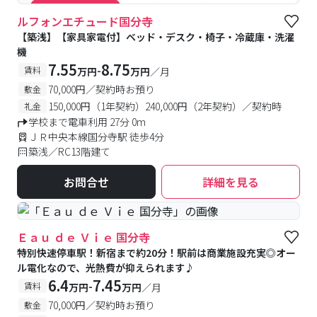
#築浅
#食事付き
#女性専用フロアあり
#キャンペーン実施中
ルフォンエチュード国分寺
【築浅】【家具家電付】ベッド・デスク・椅子・冷蔵庫・洗濯
機
7.55
8.75
-
賃料
万円
万円
／月
70,000円／契約時お預り
敷金
150,000円（1年契約）240,000円（2年契約）／契約時
礼金
学校まで電車利用 27分 0m
ＪＲ中央本線国分寺駅 徒歩4分
築浅／RC13階建て
お問合せ
詳細を見る
Ｅａｕ ｄｅ Ｖｉｅ 国分寺
特別快速停車駅！新宿まで約20分！駅前は商業施設充実◎オー
ル電化なので、光熱費が抑えられます♪
6.4
7.45
-
賃料
万円
万円
／月
70,000円／契約時お預り
敷金