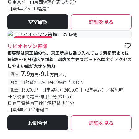
東京メトロ東西線落合駅 徒歩9分
築4年／RC10階建て
空室確認
詳細を見る
#食事付き
#キャンペーン実施中
リビオセゾン笹塚
笹塚駅は京王線の他、京王新線も乗り入れており新宿駅までは
最短5〜６分程度で到着、都内の主要スポットへ幅広くアクセス
しやすい点が大きな魅力
7.9
9.1
-
賃料
万円
万円
／月
月額賃料1か月分／契約時お預り
敷金
180,000円（1年契約）240,000円（2年契約）／契約時
礼金
学校まで電車利用 56分 23155m
京王電鉄京王線笹塚駅 徒歩11分
築4年／RC4階建て
お問合せ
詳細を見る