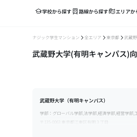
学校から探す
路線から探す
エリアか
ナジック学生マンション
全エリア
東京都
武蔵野
武蔵野大学(有明キャンパス)
武蔵野大学（有明キャンパス）
学部：
グローバル学部,法学部,経済学部,経営学部
〒
135-0063
東京都江東区有明３丁目
最寄り駅：
りんかい線国際展示場駅から徒歩7分,