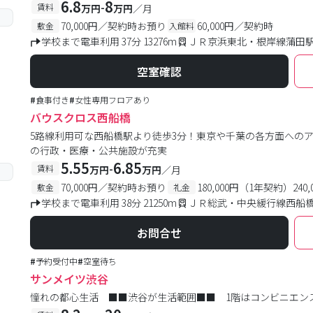
6.8
8
-
賃料
万円
万円
／月
70,000円／契約時お預り
60,000円／契約時
敷金
入館料
学校まで電車利用 37分 13276m
ＪＲ京浜東北・根岸線蒲田駅
空室確認
#
食事付き
#
女性専用フロアあり
バウスクロス西船橋
5路線利用可な西船橋駅より徒歩3分！東京や千葉の各方面への
の行政・医療・公共施設が充実
5.55
6.85
-
賃料
万円
万円
／月
70,000円／契約時お預り
180,000円（1年契約）24
敷金
礼金
学校まで電車利用 38分 21250m
ＪＲ総武・中央緩行線西船橋
お問合せ
#
予約受付中
#
空室待ち
サンメイツ渋谷
憧れの都心生活 ■■渋谷が生活範囲■■ 1階はコンビニエン