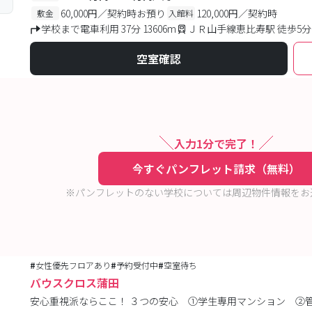
60,000円／契約時お預り
120,000円／契約時
敷金
入館料
学校まで電車利用 37分 13606m
ＪＲ山手線恵比寿駅 徒歩5分
空室確認
入力1分で完了！
今すぐパンフレット請求（無料）
※パンフレットのない学校については周辺物件情報をお
#
女性優先フロアあり
#
予約受付中
#
空室待ち
バウスクロス蒲田
安心重視派ならここ！ ３つの安心 ①学生専用マンション ②