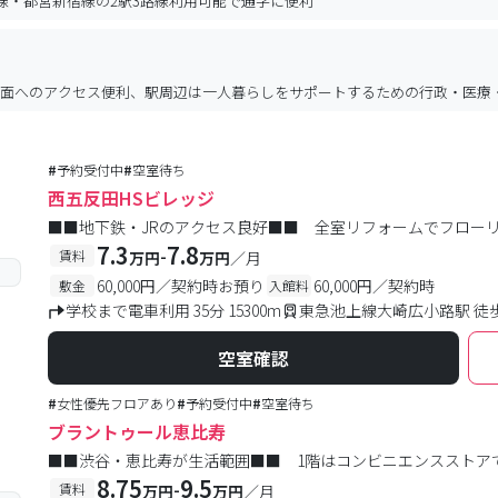
線・都営新宿線の2駅3路線利用可能で通学に便利
方面へのアクセス便利、駅周辺は一人暮らしをサポートするための行政・医療
#
予約受付中
#
空室待ち
西五反田HSビレッジ
■■地下鉄・JRのアクセス良好■■ 全室リフォームでフロー
7.3
7.8
-
賃料
万円
万円
／月
60,000円／契約時お預り
60,000円／契約時
敷金
入館料
学校まで電車利用 35分 15300m
東急池上線大崎広小路駅 徒
空室確認
#
女性優先フロアあり
#
予約受付中
#
空室待ち
ブラントゥール恵比寿
■■渋谷・恵比寿が生活範囲■■ 1階はコンビニエンスストア
8.75
9.5
-
賃料
万円
万円
／月