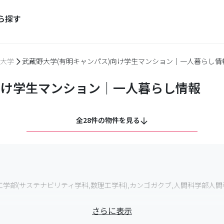
ら探す
大学
武蔵野大学(有明キャンパス)向け学生マンション｜一人暮らし情
向け学生マンション｜一人暮らし情報
全28件の物件を見る
,工学部(サステナビリティ学科,数理工学科),カンゴガクブ,人間科学部人
さらに表示
ゆりかもめ国際展示場正門駅から徒歩6分