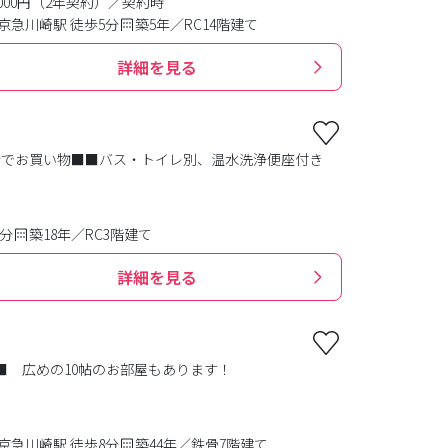
0,000円（2年契約）／契約時
京急川崎駅 徒歩5分
築5年／RC14階建て
詳細を見る
街でお買い物■■バス・トイレ別、温水洗浄便座付き
3分
築18年／RC3階建て
詳細を見る
■ 広めの10帖のお部屋もあります！
京急川崎駅 徒歩8分
築44年／鉄骨7階建て