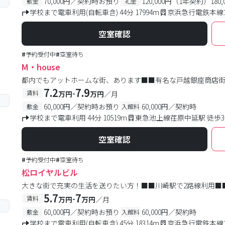
70,000円／契約時お預り
120,000円（1年契約）18
敷金
礼金
学校まで電車利用(自転車含) 44分 17994m
京浜急行電鉄本線
空室確認
#
予約受付中
#
空室待ち
M・house
都内でもアットホームな街、あります■■有名な戸越銀座商店
7.2
7.9
-
賃料
万円
万円
／月
60,000円／契約時お預り
60,000円／契約時
敷金
入館料
学校まで電車利用 44分 10519m
東急池上線荏原中延駅 徒歩
空室確認
#
予約受付中
#
空室待ち
松ロイヤルビル
大きな街で充実の生活を送りたい方！■■川崎駅で2路線利用■
5.7
7
-
賃料
万円
万円
／月
60,000円／契約時お預り
60,000円／契約時
敷金
入館料
学校まで電車利用(自転車含) 45分 18314m
京浜急行電鉄本線