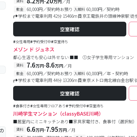
8.2
20
-
賃料
万円
万円
／月
60,000円／契約時お預り
60,000円／契約時
敷金
入館料
学校まで電車利用 42分 15466m
京王電鉄井の頭線神泉駅 徒
空室確認
#
女性専用
#
予約受付中
#
空室待ち
メゾン ド ジュネス
都心生活でも安心は外せない ■■ ①女子学生専用マンショ
7.6
8.6
-
賃料
万円
万円
／月
60,000円／契約時お預り
60,000円／年・契約時
敷金
入館料
学校まで電車利用 44分 13206m
東京メトロ南北線白金台駅 
空室確認
#
食事付き
#
女性専用フロアあり
#
予約受付中
#
空室待ち
川崎学生マンション（classyBASE川崎）
■居室内にミニキッチンあり■家具家電付き、食事付（選択制）
6.6
7.95
-
賃料
万円
万円
／月