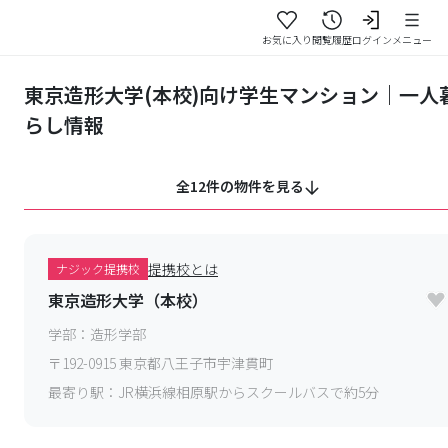
お気に入り
閲覧履歴
ログイン
メニュー
東京造形大学(本校)向け学生マンション｜一人
らし情報
全12件の物件を見る
提携校とは
ナジック提携校
東京造形大学（本校）
学部：
造形学部
〒
192-0915
東京都八王子市宇津貫町
最寄り駅：
JR横浜線相原駅からスクールバスで約5分