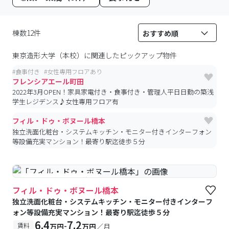
棟数12件
東京造形大学（本校）
に関連したピックアップ物件
#
食事付き
#
女性専用フロアあり
フレンシアエール町田
2022年3月OPEN！家具家電付き・食事付き・管理人平日日勤の築浅
学生レジデンス♪女性専用フロア有
フィル・ドゥ・ボヌール橋本
独立洗面化粧台・システムキッチン・モニター付きインターフォン
等設備充実マンション！最寄り駅迄徒歩５分
#予約受付中
#空室待ち
フィル・ドゥ・ボヌール橋本
独立洗面化粧台・システムキッチン・モニター付きインターフ
ォン等設備充実マンション！最寄り駅迄徒歩５分
6.4
7.2
-
賃料
万円
万円
／月