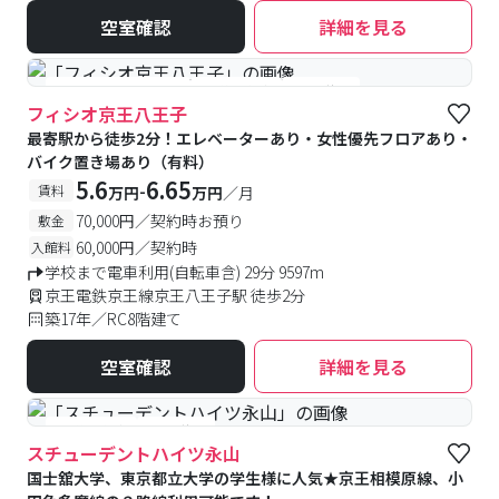
空室確認
詳細を見る
#女性専用フロアあり
#予約受付中
#空室待ち
フィシオ京王八王子
最寄駅から徒歩2分！エレベーターあり・女性優先フロアあり・
バイク置き場あり（有料）
5.6
6.65
-
賃料
万円
万円
／月
70,000円／契約時お預り
敷金
60,000円／契約時
入館料
学校まで電車利用(自転車含) 29分 9597m
京王電鉄京王線京王八王子駅 徒歩2分
築17年／RC8階建て
空室確認
詳細を見る
#予約受付中
#空室待ち
スチューデントハイツ永山
国士舘大学、東京都立大学の学生様に人気★京王相模原線、小