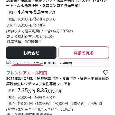
洗濯機・冷蔵庫・電子レンジ・居室照明付！バストイレセパレ
ート・温水洗浄便座・２口コンロで設備充実！
4.4
5.3
-
賃料
万円
万円
／月
70,000円／契約時お預り
敷金
60,000円／契約時
入館料
学校まで電車利用(バス含) 44分 13054m
ＪＲ横浜線古淵駅 徒歩15分
築25年／RC3階建て
お問合せ
詳細を見る
#食事付き
#女性専用フロアあり
#キャンペーン実施中
フレンシアエール町田
2022年3月OPEN！家具家電付き・食事付き・管理人平日日勤の
築浅学生レジデンス♪女性専用フロア有
7.35
8.35
-
賃料
万円
万円
／月
70,000円／契約時お預り
敷金
120,000円（1年契約）180,000円（2年契約）／契約時
礼金
学校まで電車利用(バス含) 44分 15361m
ＪＲ横浜線町田駅 徒歩6分