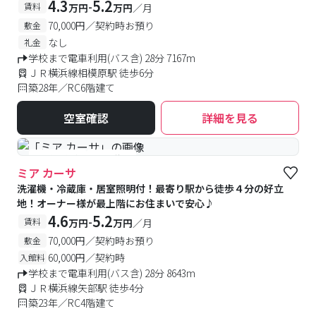
4.3
5.2
-
賃料
万円
万円
／月
70,000円／契約時お預り
敷金
なし
礼金
学校まで電車利用(バス含) 28分 7167m
ＪＲ横浜線相模原駅 徒歩6分
築28年／RC6階建て
空室確認
詳細を見る
#予約受付中
#空室待ち
ミア カーサ
洗濯機・冷蔵庫・居室照明付！最寄り駅から徒歩４分の好立
地！オーナー様が最上階にお住まいで安心♪
4.6
5.2
-
賃料
万円
万円
／月
70,000円／契約時お預り
敷金
60,000円／契約時
入館料
学校まで電車利用(バス含) 28分 8643m
ＪＲ横浜線矢部駅 徒歩4分
築23年／RC4階建て