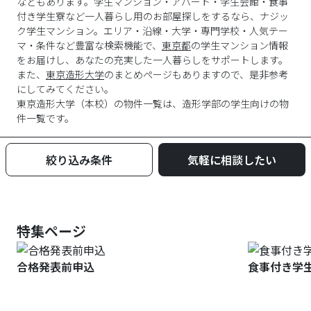
などもあります。学生マンション・アパート・学生会館・食事
付き学生寮など一人暮らし用のお部屋探しをするなら、ナジッ
ク学生マンション。エリア・沿線・大学・専門学校・人気テー
マ・条件など豊富な検索機能で、
東京都
の学生マンション情報
をお届けし、あなたの充実した一人暮らしをサポートします。
また、
東京造形大学
のまとめページもありますので、是非参考
にしてみてください。
東京造形大学
（
本校
）の物件一覧は、
造形学部
の学生向けの物
件一覧です。
絞り込み条件
気軽に相談したい
特集ページ
合格発表前申込
食事付き学