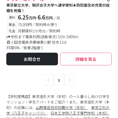
東京都立大学、駒沢女子大学へ通学便利★防犯面含め充実の設
備を完備！
6.25
6.6
-
賃料
万円
万円
／月
70,000円／契約時お預り
敷金
月額賃料1か月分／契約時
礼金
学校まで電車利用(自転車含) 52分 19836m
小田急電鉄多摩線黒川駅 徒歩11分
築9年／鉄骨2階建て
お問合せ
詳細を見る
1
【学校提携店】東京造形大学（本校）の一人暮らし向けの学生
マンション・学生アパートをご紹介！また、東京造形大学（本
校）の近隣には、
山野美容芸術短期大学（本校）
、
東京工科大
学（八王子キャンパス）
、
日本工学院八王子専門学校（本校）