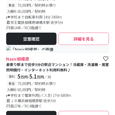
70,000円／契約時お預り
敷金
60,000円／契約時
入館料
学校まで自転車利用 14分 3400m
京王電鉄相模原線橋本駅 徒歩5分
築14年／RC6階建て
空室確認
詳細を見る
#予約受付中
#空室待ち
Nasic相模原
最寄り駅まで徒歩3分の駅近マンション！冷蔵庫・洗濯機・居室
照明備付・インターネット利用料無料♪
5
5.1
-
賃料
万円
万円
／月
70,000円／契約時お預り
敷金
60,000円／契約時
入館料
学校まで電車利用(バス含) 17分 6809m
ＪＲ横浜線相模原駅 徒歩3分
築27年／RC4階建て