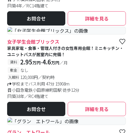
築4年／RC14階建て
お問合せ
詳細を見る
#食事付き
#女性専用
女子学生会館ブリックス
家具家電・食事・管理人付きの女性専用会館！ミニキッチン・
ユニットバスが居室内に完備！
2.95
4.6
-
賃料
万円
万円
／月
なし
敷金
120,000円／契約時
入館料
学校までバス利用 47分 15908m
小田急電鉄小田原線町田駅 徒歩12分
築38年／RC4階建て
お問合せ
詳細を見る
グラン エトワール