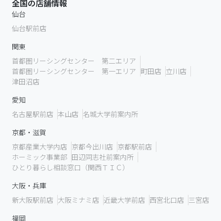
全国の店舗情報
仙台
仙台駅前店
関東
首都圏リーシングセンター 第二エリア
首都圏リーシングセンター 第一エリア
町田店
立川店
津田沼店
愛知
名古屋駅前店
本山店
名城大学前案内所
京都・滋賀
京都産業大学内店
京都今出川店
京都駅前店
ホーミック事業部
田辺同志社前案内所
ひとり暮らし相談窓口（関西ＴＩＣ）
大阪・兵庫
新大阪駅前店
大阪ミナミ店
近畿大学前店
西宮北口店
三宮店
福岡