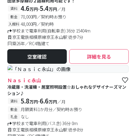
田急多摩線の２路線利用可能です！
4.6
5.4
-
賃料
万円
万円
／月
70,000円／契約時お預り
敷金
48,000円／契約時
入館料
学校まで電車利用(自転車含) 36分 15404m
京王電鉄相模原線京王永山駅 徒歩7分
築26年／RC4階建て
空室確認
詳細を見る
Ｎａｓｉｃ永山
冷蔵庫・洗濯機・居室照明設置☆おしゃれなデザイナーズマン
ション♪
5.8
6.6
-
賃料
万円
万円
／月
月額賃料1か月分／契約時お預り
敷金
なし
礼金
学校まで電車利用(バス含) 36分 0m
京王電鉄相模原線京王永山駅 徒歩8分