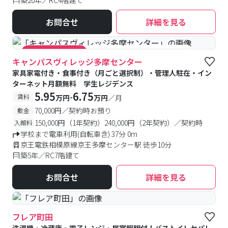
築20年／RC4階建て
お問合せ
詳細を見る
#食事付き
#女性専用フロアあり
#キャンペーン実施中
キャンパスヴィレッジ多摩センター
家具家電付き・食事付き（月ごと選択制）・管理人駐在・イン
ターネット月額無料 学生レジデンス
5.95
6.75
-
賃料
万円
万円
／月
70,000円／契約時お預り
敷金
150,000円（1年契約）240,000円（2年契約）／契約時
入館料
学校まで電車利用(自転車含) 37分 0m
京王電鉄相模原線京王多摩センター駅 徒歩10分
築5年／RC7階建て
お問合せ
詳細を見る
フレア町田