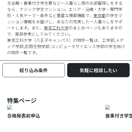
生会館・食事付き学生寮など一人暮らし用のお部屋探しをする
なら、ナジック学生マンション。エリア・沿線・大学・専門学
校・人気テーマ・条件など豊富な検索機能で、
東京都
の学生マ
ンション情報をお届けし、あなたの充実した一人暮らしをサポ
ートします。また、
東京工科大学
のまとめページもありますの
で、是非参考にしてみてください。
東京工科大学
（
八王子キャンパス
）の物件一覧は、
工学部,メデ
ィア学部,応用生物学部,コンピュータサイエンス学部
の学生向け
の物件一覧です。
絞り込み条件
気軽に相談したい
特集ページ
合格発表前申込
食事付き学