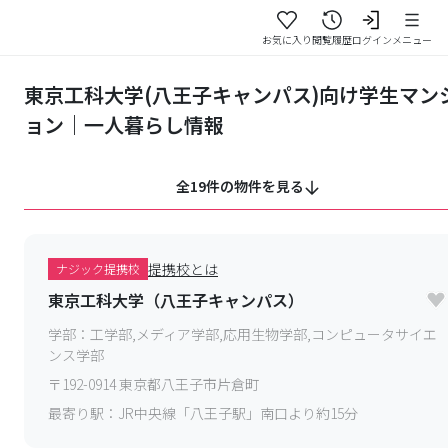
お気に入り
閲覧履歴
ログイン
メニュー
東京工科大学(八王子キャンパス)向け学生マン
ョン｜一人暮らし情報
全19件の物件を見る
提携校とは
ナジック提携校
東京工科大学（八王子キャンパス）
学部：
工学部,メディア学部,応用生物学部,コンピュータサイエ
ンス学部
〒
192-0914
東京都八王子市片倉町
最寄り駅：
JR中央線「八王子駅」南口より約15分