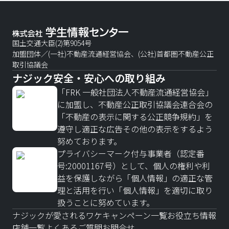
国土交通大臣(2)第9054号
加盟団体／(一社)不動産流通経営協会、(公社)首都圏不動産公正
取引協議会
ナジック安全・安心への取り組み
「FRK 一般社団法人不動産流通経営協会」
に加盟し、不動産公正取引協議会連合会の
「不動産の表示に関する公正競争規約」を
遵守し適正な広告その他の表示をするよう
努めております。
プライバシーマーク付与事業者（認定番
号:20001167号）として、個人の権利や利
益を保護しながら「個人情報」の適正な管
理と活用を行い「個人情報」を適切に取り
扱うことに努めています。
ナジックが愛されるワケ
キャンペーン一覧
お役立ち情報
店舗一覧
よくあるご質問
お問合せ