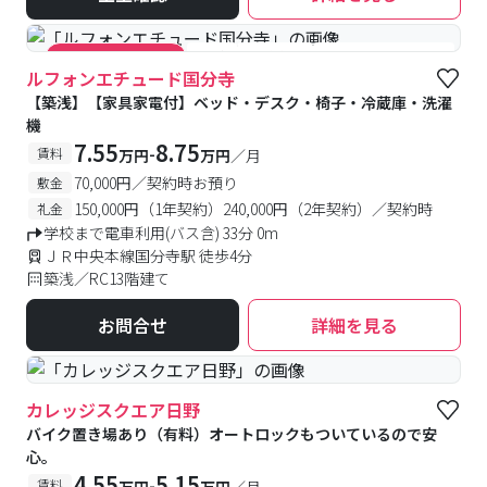
#築浅
#食事付き
#女性専用フロアあり
#キャンペーン実施中
ルフォンエチュード国分寺
【築浅】【家具家電付】ベッド・デスク・椅子・冷蔵庫・洗濯
機
7.55
8.75
-
賃料
万円
万円
／月
70,000円／契約時お預り
敷金
150,000円（1年契約）240,000円（2年契約）／契約時
礼金
学校まで電車利用(バス含) 33分 0m
ＪＲ中央本線国分寺駅 徒歩4分
築浅／RC13階建て
お問合せ
詳細を見る
カレッジスクエア日野
バイク置き場あり（有料）オートロックもついているので安
心。
4.55
5.15
-
賃料