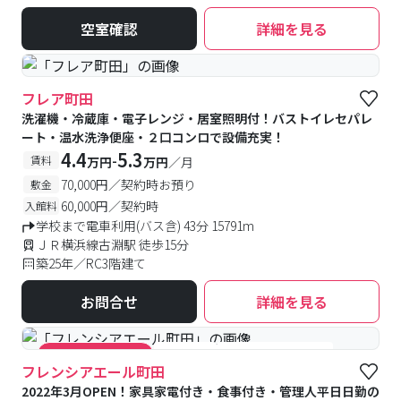
空室確認
詳細を見る
フレア町田
洗濯機・冷蔵庫・電子レンジ・居室照明付！バストイレセパレ
ート・温水洗浄便座・２口コンロで設備充実！
4.4
5.3
-
賃料
万円
万円
／月
70,000円／契約時お預り
敷金
60,000円／契約時
入館料
学校まで電車利用(バス含) 43分 15791m
ＪＲ横浜線古淵駅 徒歩15分
築25年／RC3階建て
お問合せ
詳細を見る
#食事付き
#女性専用フロアあり
#キャンペーン実施中
フレンシアエール町田
2022年3月OPEN！家具家電付き・食事付き・管理人平日日勤の