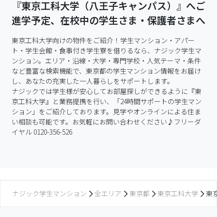
『東京工科大学（八王子キャンパス）』へご
進学予定、在校中の学生さま・保護者さまへ
東京工科大学向けの物件をご紹介！学生マンション・アパー
ト・学生会館・食事付き学生寮を借りるなら、ナジック学生マ
ンション。エリア・沿線・大学・専門学校・人気テーマ・条件
など豊富な検索機能で、東京都の学生マンション情報をお届け
し、あなたの充実した一人暮らしをサポートします。

ナジックでは学生様が安心してお部屋探しができるように『東
京工科大学』と業務提携を行い、「24時間サポートの学生マン
ション」をご紹介しております。見学やオンラインによる住ま
い相談も可能です。お気軽にお問い合わせください♪フリーダ
イヤル 0120-356-526
ナジック学生マンション
全エリア
東京都
東京工科大学
東