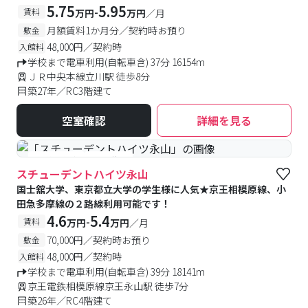
5.75
5.95
-
賃料
万円
万円
／月
月額賃料1か月分／契約時お預り
敷金
48,000円／契約時
入館料
学校まで電車利用(自転車含) 37分 16154m
ＪＲ中央本線立川駅 徒歩8分
築27年／RC3階建て
空室確認
詳細を見る
#予約受付中
#空室待ち
スチューデントハイツ永山
国士舘大学、東京都立大学の学生様に人気★京王相模原線、小
田急多摩線の２路線利用可能です！
4.6
5.4
-
賃料
万円
万円
／月
70,000円／契約時お預り
敷金
48,000円／契約時
入館料
学校まで電車利用(自転車含) 39分 18141m
京王電鉄相模原線京王永山駅 徒歩7分
築26年／RC4階建て