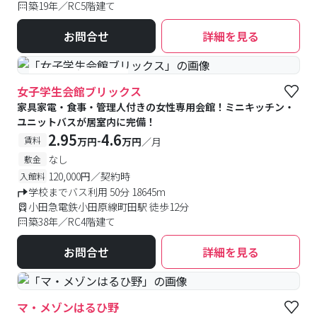
築19年／RC5階建て
お問合せ
詳細を見る
#食事付き
#女性専用
女子学生会館ブリックス
家具家電・食事・管理人付きの女性専用会館！ミニキッチン・
ユニットバスが居室内に完備！
2.95
4.6
-
賃料
万円
万円
／月
なし
敷金
120,000円／契約時
入館料
学校までバス利用 50分 18645m
小田急電鉄小田原線町田駅 徒歩12分
築38年／RC4階建て
お問合せ
詳細を見る
マ・メゾンはるひ野