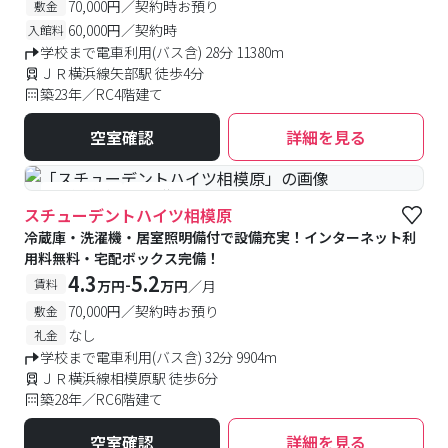
70,000円／契約時お預り
敷金
60,000円／契約時
入館料
学校まで電車利用(バス含) 28分 11380m
ＪＲ横浜線矢部駅 徒歩4分
築23年／RC4階建て
空室確認
詳細を見る
#予約受付中
#空室待ち
スチューデントハイツ相模原
冷蔵庫・洗濯機・居室照明備付で設備充実！インターネット利
用料無料・宅配ボックス完備！
4.3
5.2
-
賃料
万円
万円
／月
70,000円／契約時お預り
敷金
なし
礼金
学校まで電車利用(バス含) 32分 9904m
ＪＲ横浜線相模原駅 徒歩6分
築28年／RC6階建て
空室確認
詳細を見る