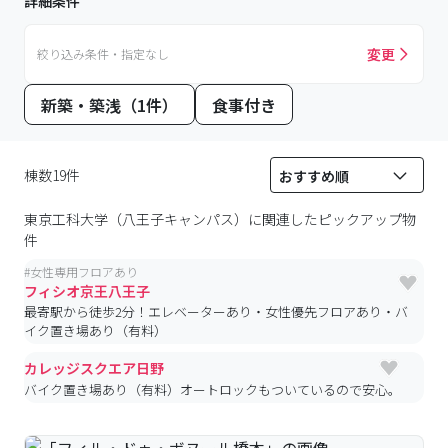
詳細条件
変更
絞り込み条件・指定なし
新築・築浅（1件）
食事付き
棟数19件
東京工科大学（八王子キャンパス）
に関連したピックアップ物
件
#
女性専用フロアあり
フィシオ京王八王子
最寄駅から徒歩2分！エレベーターあり・女性優先フロアあり・バ
イク置き場あり（有料）
カレッジスクエア日野
バイク置き場あり（有料）オートロックもついているので安心。