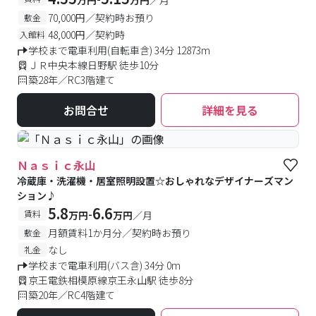
万円
万円
／月
70,000円／契約時お預り
敷金
48,000円／契約時
入館料
学校まで電車利用(自転車含) 34分 12873m
ＪＲ中央本線日野駅 徒歩10分
築28年／RC3階建て
お問合せ
詳細を見る
Ｎａｓｉｃ永山
冷蔵庫・洗濯機・居室照明設置☆おしゃれなデザイナーズマン
ション♪
5.8
6.6
-
賃料
万円
万円
／月
月額賃料1か月分／契約時お預り
敷金
なし
礼金
学校まで電車利用(バス含) 34分 0m
京王電鉄相模原線京王永山駅 徒歩8分
築20年／RC4階建て