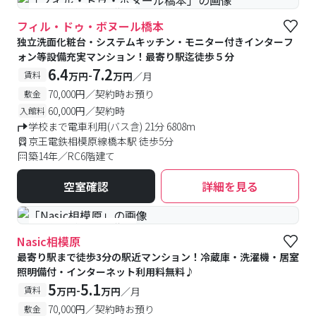
#予約受付中
#空室待ち
フィル・ドゥ・ボヌール橋本
独立洗面化粧台・システムキッチン・モニター付きインターフ
ォン等設備充実マンション！最寄り駅迄徒歩５分
6.4
7.2
-
賃料
万円
万円
／月
70,000円／契約時お預り
敷金
60,000円／契約時
入館料
学校まで電車利用(バス含) 21分 6808m
京王電鉄相模原線橋本駅 徒歩5分
築14年／RC6階建て
空室確認
詳細を見る
#予約受付中
#空室待ち
Nasic相模原
最寄り駅まで徒歩3分の駅近マンション！冷蔵庫・洗濯機・居室
照明備付・インターネット利用料無料♪
5
5.1
-
賃料
万円
万円
／月
70,000円／契約時お預り
敷金