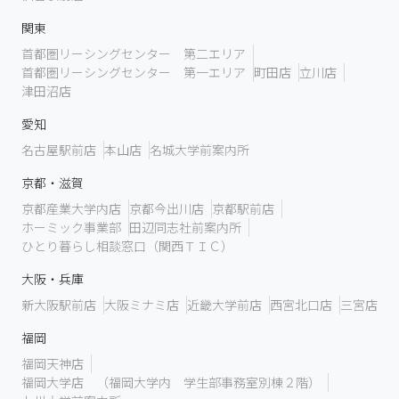
関東
首都圏リーシングセンター 第二エリア
首都圏リーシングセンター 第一エリア
町田店
立川店
津田沼店
愛知
名古屋駅前店
本山店
名城大学前案内所
京都・滋賀
京都産業大学内店
京都今出川店
京都駅前店
ホーミック事業部
田辺同志社前案内所
ひとり暮らし相談窓口（関西ＴＩＣ）
大阪・兵庫
新大阪駅前店
大阪ミナミ店
近畿大学前店
西宮北口店
三宮店
福岡
福岡天神店
福岡大学店 （福岡大学内 学生部事務室別棟２階）