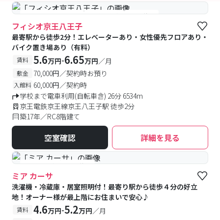
#女性専用フロアあり
#予約受付中
#空室待ち
フィシオ京王八王子
最寄駅から徒歩2分！エレベーターあり・女性優先フロアあり・
バイク置き場あり（有料）
5.6
6.65
-
賃料
万円
万円
／月
70,000円／契約時お預り
敷金
60,000円／契約時
入館料
学校まで電車利用(自転車含) 26分 6534m
京王電鉄京王線京王八王子駅 徒歩2分
築17年／RC8階建て
空室確認
詳細を見る
#予約受付中
#空室待ち
ミア カーサ
洗濯機・冷蔵庫・居室照明付！最寄り駅から徒歩４分の好立
地！オーナー様が最上階にお住まいで安心♪
4.6
5.2
-
賃料
万円
万円
／月