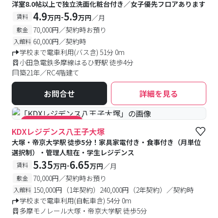
洋室8.0帖以上で独立洗面化粧台付き／女子優先フロアあります
4.9
5.9
-
賃料
万円
万円
／月
70,000円／契約時お預り
敷金
60,000円／契約時
入館料
学校まで電車利用(バス含) 51分 0m
小田急電鉄多摩線はるひ野駅 徒歩4分
築21年／RC4階建て
お問合せ
詳細を見る
#食事付き
#キャンペーン実施中
KDXレジデンス八王子大塚
大塚・帝京大学駅 徒歩5分！家具家電付き・食事付き（月単位
選択制）・管理人駐在・学生レジデンス
5.35
6.65
-
賃料
万円
万円
／月
70,000円／契約時お預り
敷金
150,000円（1年契約）240,000円（2年契約）／契約時
入館料
学校まで電車利用(自転車含) 54分 0m
多摩モノレール大塚・帝京大学駅 徒歩5分