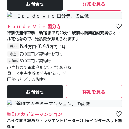
お問合せ
詳細を見る
Ｅａｕ ｄｅ Ｖｉｅ 国分寺
特別快速停車駅！新宿まで約20分！駅前は商業施設充実◎オー
ル電化なので、光熱費が抑えられます♪
6.4
7.45
-
賃料
万円
万円
／月
70,000円／契約時お預り
敷金
60,000円／契約時
入館料
学校まで電車利用(バス含) 36分 0m
ＪＲ中央本線国分寺駅 徒歩7分
築17年／RC5階建て
お問合せ
詳細を見る
#予約受付中
#空室待ち
錦町アカデミーマンション
バイク置き場あり・ラジエントヒーター2口★インターネット無
料★