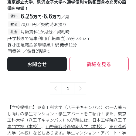
東京都立大学、駒沢女子大学へ通学便利★防犯面含め充実の設
備を完備！
6.25
6.6
-
賃料
万円
万円
／月
70,000円／契約時お預り
敷金
月額賃料1か月分／契約時
礼金
学校まで電車利用(自転車含) 55分 22573m
小田急電鉄多摩線黒川駅 徒歩11分
築9年／鉄骨2階建て
お問合せ
詳細を見る
1
【学校提携店】東京工科大学（八王子キャンパス）の一人暮ら
し向けの学生マンション・学生アパートをご紹介！また、東京
工科大学（八王子キャンパス）の近隣には、
日本工学院八王子
専門学校（本校）
、
山野美容芸術短期大学（本校）
、
東京造形
大学（本校）
などもあります。学生マンション・アパート・学