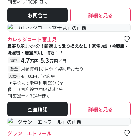
築4年／RC3階建て
お問合せ
詳細を見る
#予約受付中
#空室待ち
カレッジコート富士見
最寄り駅まで4分！新宿まで乗り換えなし！家電3点（冷蔵庫・
洗濯機・居室照明）付き！！
4.7
5.3
-
賃料
万円
万円
／月
月額賃料1か月分／契約時お預り
敷金
48,000円／契約時
入館料
学校まで電車利用 55分 0m
ＪＲ青梅線中神駅 徒歩4分
築28年／RC4階建て
空室確認
詳細を見る
グラン エトワール