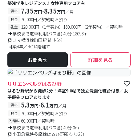
築浅学生レジデンス♪女性専用フロア有
7.35
8.35
-
賃料
万円
万円
／月
70,000円／契約時お預り
敷金
120,000円（1年契約）180,000円（2年契約）／契約時
礼金
学校まで電車利用(バス含) 49分 18098m
ＪＲ横浜線町田駅 徒歩6分
築4年／RC14階建て
お問合せ
詳細を見る
リリエンベルグはるひ野
はるひ野駅から徒歩2分！洋室9.0帖で独立洗面化粧台付き／女
子優先フロアあります
5.3
6.1
-
賃料
万円
万円
／月
70,000円／契約時お預り
敷金
60,000円／契約時
入館料
学校まで電車利用(バス含) 49分 0m
小田急電鉄多摩線はるひ野駅 徒歩2分