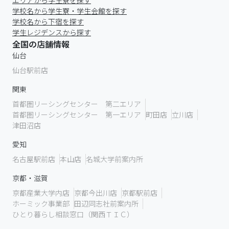
エリアから学生寮を探す
学校名から学生寮・学生会館を探す
学校名から下宿を探す
学生レジデンスから探す
全国の店舗情報
仙台
仙台駅前店
関東
首都圏リーシングセンター 第二エリア
首都圏リーシングセンター 第一エリア
町田店
立川店
津田沼店
愛知
名古屋駅前店
本山店
名城大学前案内所
京都・滋賀
京都産業大学内店
京都今出川店
京都駅前店
ホーミック事業部
田辺同志社前案内所
ひとり暮らし相談窓口（関西ＴＩＣ）