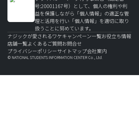
号:20001167号）として、個人の権利や利
益を保護しながら「個人情報」の適正な管
理と活用を行い「個人情報」を適切に取り
扱うことに努めています。
ナジックが愛されるワケ
キャンペーン一覧
お役立ち情報
店舗一覧
よくあるご質問
お問合せ
プライバシーポリシー
サイトマップ
会社案内
© NATIONAL STUDENTS INFORMATION CENTER Co., Ltd.