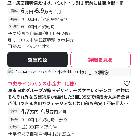
座・居室照明備え付け、バストイレ別♪駅前には商店街・商業
施設が充実！
6
6.9
-
賃料
万円
万円
／月
70,000円／契約時お預り
敷金
60,000円／契約時
入館料
学校まで自転車利用 10分 2493m
ＪＲ中央本線武蔵境駅 徒歩14分
築20年／RC4階建て
空室確認
詳細を見る
#食事付き
#予約受付中
#空室待ち
中央ラインハウス小金井（L棟）
JR東日本グループが贈るデザイナーズ学生レジデンス 建物は
それぞれ異なる建築家が設計した3棟109室で構成★入居者全員
が利用できる専用カフェテリアなど共用部も充実！亜細亜大学
提携寮
4.7
4.9
-
賃料
万円
万円
／月
70,000円／契約時お預り
敷金
120,000円／契約時
入館料
学校まで自転車利用 12分 2912m