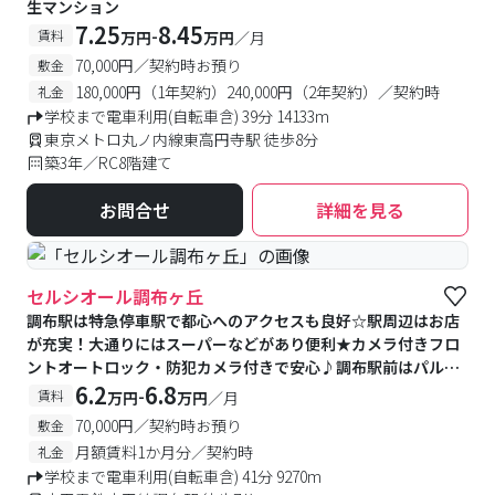
生マンション
7.25
8.45
-
賃料
万円
万円
／月
70,000円／契約時お預り
敷金
180,000円（1年契約）240,000円（2年契約）／契約時
礼金
学校まで電車利用(自転車含) 39分 14133m
東京メトロ丸ノ内線東高円寺駅 徒歩8分
築3年／RC8階建て
お問合せ
詳細を見る
セルシオール調布ヶ丘
調布駅は特急停車駅で都心へのアクセスも良好☆駅周辺はお店
が充実！大通りにはスーパーなどがあり便利★カメラ付きフロ
ントオートロック・防犯カメラ付きで安心♪調布駅前はパル
コ・トリエ京王調布などのお店が充実
6.2
6.8
-
賃料
万円
万円
／月
70,000円／契約時お預り
敷金
月額賃料1か月分／契約時
礼金
学校まで電車利用(自転車含) 41分 9270m