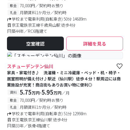
スルーム(共有キッチン付スペース)もあります
70,000円／契約時お預り
敷金
月額賃料1か月分／契約時
礼金
学校まで電車利用(自転車含) 50分 14689m
京王電鉄京王線千歳烏山駅 徒歩4分
築44年／RC6階建て
空室確認
詳細を見る
#予約受付中
#空室待ち
スチューデンテン仙川
家具・家電付き♪ 洗濯機・ミニ冷蔵庫・ベッド・机・椅子・
居室照明が備え付け♪駅近（仙川駅）徒歩４分！駅周辺には商
業施設が充実！商店街もありお買い物に便利◎
5.75
5.95
-
賃料
万円
万円
／月
70,000円／契約時お預り
敷金
月額賃料1か月分／契約時
礼金
学校まで電車利用(自転車含) 51分 12998m
京王電鉄京王線仙川駅 徒歩4分
築33年／鉄骨4階建て