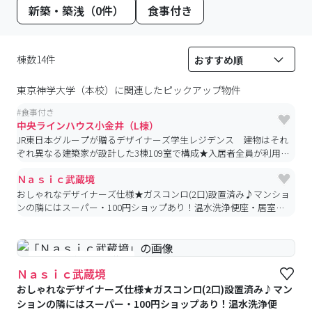
新築・築浅（0件）
食事付き
棟数14件
東京神学大学（本校）
に関連したピックアップ物件
#
食事付き
中央ラインハウス小金井（L棟）
JR東日本グループが贈るデザイナーズ学生レジデンス 建物はそれ
ぞれ異なる建築家が設計した3棟109室で構成★入居者全員が利用で
きる専用カフェテリアなど共用部も充実！亜細亜大学提携寮
Ｎａｓｉｃ武蔵境
おしゃれなデザイナーズ仕様★ガスコンロ(2口)設置済み♪マンショ
ンの隣にはスーパー・100円ショップあり！温水洗浄便座・居室照
明備え付け、バストイレ別♪駅前には商店街・商業施設が充実！
#予約受付中
#空室待ち
Ｎａｓｉｃ武蔵境
おしゃれなデザイナーズ仕様★ガスコンロ(2口)設置済み♪マン
ションの隣にはスーパー・100円ショップあり！温水洗浄便