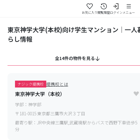
お気に入り
閲覧履歴
ログイン
メニュー
東京神学大学(本校)向け学生マンション｜一人
らし情報
全14件の物件を見る
提携校とは
ナジック提携校
東京神学大学（本校）
学部：
神学部
〒
181-0015
東京都三鷹市大沢３丁目
最寄り駅：
JR中央線三鷹駅,武蔵境駅からバスで西野下車徒歩5
分