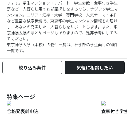
ります。学生マンション・アパート・学生会館・食事付き学生
寮など一人暮らし用のお部屋探しをするなら、ナジック学生マ
ンション。エリア・沿線・大学・専門学校・人気テーマ・条件
など豊富な検索機能で、
東京都
の学生マンション情報をお届け
し、あなたの充実した一人暮らしをサポートします。また、
東
京神学大学
のまとめページもありますので、是非参考にしてみ
てください。
東京神学大学
（
本校
）の物件一覧は、
神学部
の学生向けの物件
一覧です。
絞り込み条件
気軽に相談したい
特集ページ
合格発表前申込
食事付き学