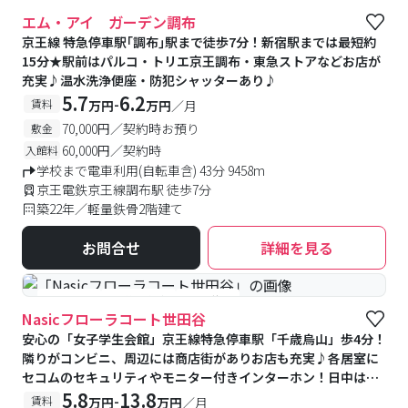
エム・アイ ガーデン調布
京王線 特急停車駅｢調布｣駅まで徒歩7分！新宿駅までは最短約
15分★駅前はパルコ・トリエ京王調布・東急ストアなどお店が
充実♪温水洗浄便座・防犯シャッターあり♪
5.7
6.2
-
賃料
万円
万円
／月
70,000円／契約時お預り
敷金
60,000円／契約時
入館料
学校まで電車利用(自転車含) 43分 9458m
京王電鉄京王線調布駅 徒歩7分
築22年／軽量鉄骨2階建て
お問合せ
詳細を見る
#女性専用
#予約受付中
#空室待ち
Nasicフローラコート世田谷
安心の「女子学生会館」京王線特急停車駅「千歳烏山」歩4分！
隣りがコンビニ、周辺には商店街がありお店も充実♪各居室に
セコムのセキュリティやモニター付きインターホン！日中は管
理人さんもいます◎館内にはピアノ室、防音室、カンファレン
5.8
13.8
-
賃料
万円
万円
／月