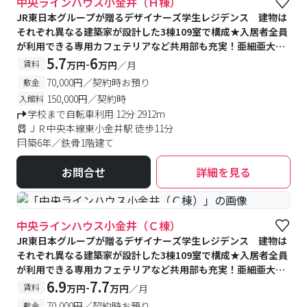
中央ラインハウス小金井（Ｈ棟）
JR東日本グループが贈るデザイナーズ学生レジデンス 建物は
それぞれ異なる建築家が設計した3棟109室で構成★入居者全員
が利用できる専用カフェテリアなど共用部も充実！亜細亜大学
提携寮
5.7
6
-
賃料
万円
万円
／月
70,000円／契約時お預り
敷金
150,000円／契約時
入館料
学校まで自転車利用 12分 2912m
ＪＲ中央本線東小金井駅 徒歩11分
築6年／鉄骨1階建て
お問合せ
詳細を見る
#食事付き
#予約受付中
#空室待ち
中央ラインハウス小金井（Ｃ棟）
JR東日本グループが贈るデザイナーズ学生レジデンス 建物は
それぞれ異なる建築家が設計した3棟109室で構成★入居者全員
が利用できる専用カフェテリアなど共用部も充実！亜細亜大学
提携寮
6.9
7.7
-
賃料
万円
万円
／月
70,000円／契約時お預り
敷金