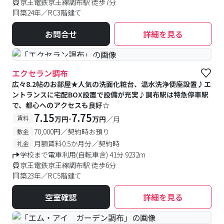
京王電鉄京王線調布駅 徒歩7分
築24年／RC3階建て
お問合せ
詳細を見る
#予約受付中
#空室待ち
エクセラン調布
広々8.2帖のお部屋★人気の洗面化粧台、温水洗浄便座設置♪エ
ントランスに宅配BOX設置で設備が充実♪調布駅は特急停車駅
で、都心へのアクセスも良好☆
7.15
7.75
-
賃料
万円
万円
／月
70,000円／契約時お預り
敷金
月額賃料0.5か月分／契約時
礼金
学校まで電車利用(自転車含) 41分 9232m
京王電鉄京王線調布駅 徒歩6分
築23年／RC5階建て
空室確認
詳細を見る