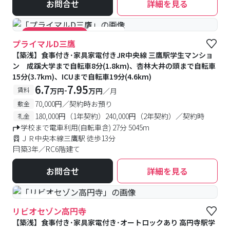
お問合せ
詳細を見る
#食事付き
#キャンペーン実施中
プライマルD三鷹
【築浅】食事付き･家具家電付きJR中央線 三鷹駅学生マンショ
ン 成蹊大学まで自転車8分(1.8km)、杏林大井の頭まで自転車
15分(3.7km)、ICUまで自転車19分(4.6km)
6.7
7.95
-
賃料
万円
万円
／月
70,000円／契約時お預り
敷金
180,000円（1年契約）240,000円（2年契約）／契約時
礼金
学校まで電車利用(自転車含) 27分 5045m
ＪＲ中央本線三鷹駅 徒歩13分
築3年／RC6階建て
お問合せ
詳細を見る
#食事付き
リビオセゾン高円寺
【築浅】食事付き･家具家電付き･オートロックあり 高円寺駅学