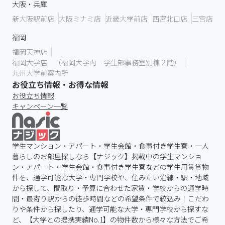
大阪・兵庫
新大阪駅前店
大阪ミナミ店
近畿大学前店
西宮北口店
三宮店
福岡
福岡天神店
福岡大学店 （福岡大学内 学生部事務室別棟２階）
九州大学前案内所
お役立ち情報・お得な情報
お役立ち情報
キャンペーン一覧
学生マンション・アパート・学生会館・食事付き学生寮・一人
暮らしのお部屋探しなら【ナジック】掲載中の学生マンショ
ン・アパート・学生会館・食事付き学生寮などの学生用賃貸物
件を、通学可能な大学・専門学校や、住みたい沿線・駅・地域
から探して、間取り・予算に合わせた家賃・学校からの通学時
間・最寄り駅からの徒歩時間などの希望条件で絞込み！こだわ
りや条件から探したり、通学可能な大学・専門学校から探すな
ど、【大学との提携実績No.1】の物件数から様々な方法でご希