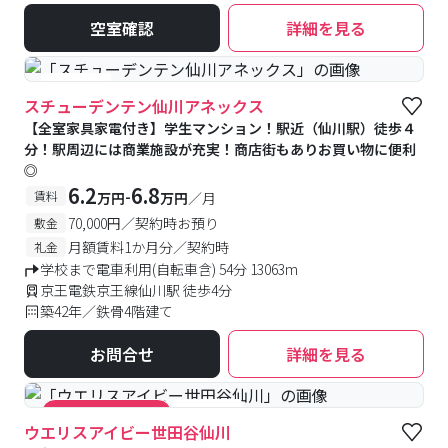
空室確認
詳細を見る
#女性専用
スチューデンテン仙川アネックス
【全室家具家電付き】学生マンション！駅近（仙川駅）徒歩４
分！駅周辺には商業施設が充実！商店街もありお買い物に便利
◎
6.2
6.8
-
賃料
万円
万円
／月
70,000円／契約時お預り
敷金
月額賃料1か月分／契約時
礼金
学校まで電車利用(自転車含) 54分 13063m
京王電鉄京王線仙川駅 徒歩4分
築42年／鉄骨4階建て
お問合せ
詳細を見る
#食事付き
#キャンペーン実施中
ウエリスアイビー世田谷仙川