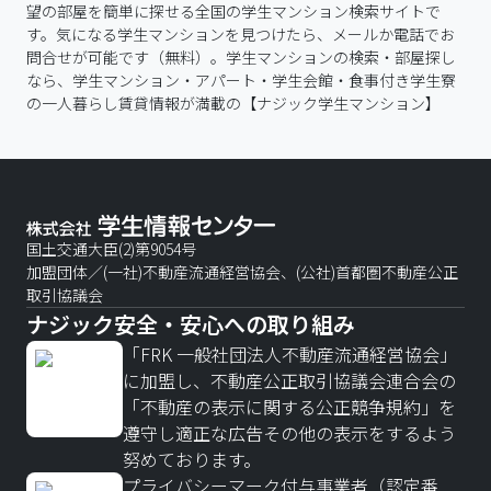
望の部屋を簡単に探せる全国の学生マンション検索サイトで
す。気になる学生マンションを見つけたら、メールか電話でお
問合せが可能です（無料）。学生マンションの検索・部屋探し
なら、学生マンション・アパート・学生会館・食事付き学生寮
の一人暮らし賃貸情報が満載の【ナジック学生マンション】
国土交通大臣(2)第9054号
加盟団体／(一社)不動産流通経営協会、(公社)首都圏不動産公正
取引協議会
ナジック安全・安心への取り組み
「FRK 一般社団法人不動産流通経営協会」
に加盟し、不動産公正取引協議会連合会の
「不動産の表示に関する公正競争規約」を
遵守し適正な広告その他の表示をするよう
努めております。
プライバシーマーク付与事業者（認定番