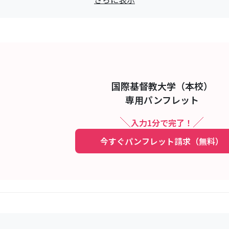
小田急バス」「（境93）国際基督教大学」行乗車12分,②JR「三鷹」駅
急バス」「（境91）武蔵境駅南口」行き乗車20分
国際基督教大学（本校）
専用パンフレット
入力1分で完了！
今すぐパンフレット請求（無料）