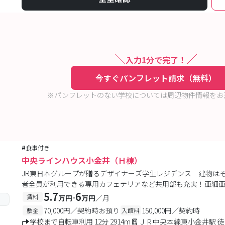
入力1分で完了！
今すぐパンフレット請求（無料）
※パンフレットのない学校については周辺物件情報をお
#
食事付き
中央ラインハウス小金井（Ｈ棟）
JR東日本グループが贈るデザイナーズ学生レジデンス 建物はそ
者全員が利用できる専用カフェテリアなど共用部も充実！亜細
5.7
6
-
賃料
万円
万円
／月
70,000円／契約時お預り
150,000円／契約時
敷金
入館料
学校まで自転車利用 12分 2914m
ＪＲ中央本線東小金井駅 徒