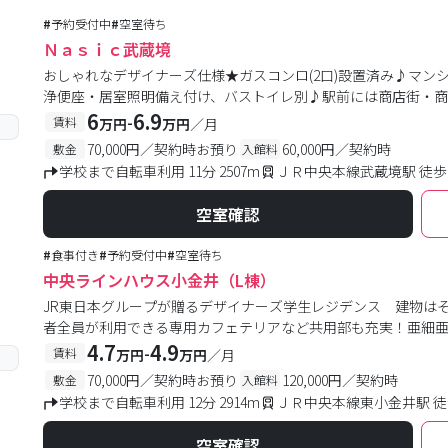
#
予約受付中
#
空室待ち
Ｎａｓｉｃ武蔵境
おしゃれなデザイナーズ仕様★ガスコンロ(2口)設置済み♪マン
浄便座・居室照明備え付け、バストイレ別♪駅前には商店街・
6
6.9
-
賃料
万円
万円
／月
70,000円／契約時お預り
60,000円／契約時
敷金
入館料
学校まで自転車利用 11分 2507m
ＪＲ中央本線武蔵境駅 徒歩
空室確認
#
食事付き
#
予約受付中
#
空室待ち
中央ラインハウス小金井（L棟）
JR東日本グループが贈るデザイナーズ学生レジデンス 建物はそ
者全員が利用できる専用カフェテリアなど共用部も充実！亜細
4.7
4.9
-
賃料
万円
万円
／月
70,000円／契約時お預り
120,000円／契約時
敷金
入館料
学校まで自転車利用 12分 2914m
ＪＲ中央本線東小金井駅 徒
空室確認