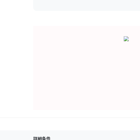
最寄り駅：
①JR中央線「武蔵境」駅南口2番乗場「
分,③京王線「調布」駅北口14番乗り場より「小田
詳細条件