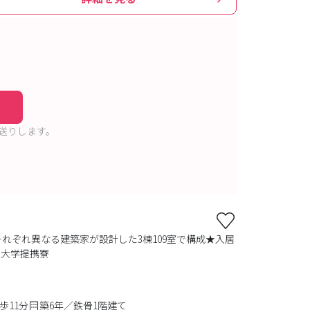
送りします。
れぞれ異なる建築家が設計した3棟109室で構成★入居
亜大学提携寮
歩11分
築6年／鉄骨1階建て