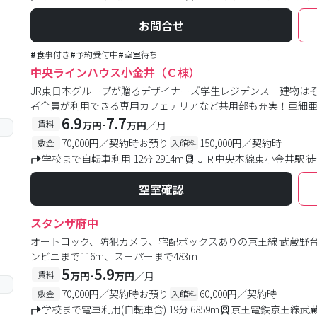
お問合せ
#
食事付き
#
予約受付中
#
空室待ち
中央ラインハウス小金井（Ｃ棟）
JR東日本グループが贈るデザイナーズ学生レジデンス 建物はそ
者全員が利用できる専用カフェテリアなど共用部も充実！亜細
6.9
7.7
-
賃料
万円
万円
／月
70,000円／契約時お預り
150,000円／契約時
敷金
入館料
学校まで自転車利用 12分 2914m
ＪＲ中央本線東小金井駅 徒
空室確認
スタンザ府中
オートロック、防犯カメラ、宅配ボックスありの京王線 武蔵野台学
ンビニまで116m、スーパーまで483m
5
5.9
-
賃料
万円
万円
／月
70,000円／契約時お預り
60,000円／契約時
敷金
入館料
学校まで電車利用(自転車含) 19分 6859m
京王電鉄京王線武蔵