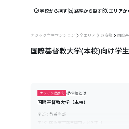
学校から探す
路線から探す
エリアか
ナジック学生マンション
全エリア
東京都
国際基
国際基督教大学(本校)向け学
提携校とは
ナジック提携校
国際基督教大学（本校）
学部：
教養学部
〒
181-0015
東京都三鷹市大沢３丁目