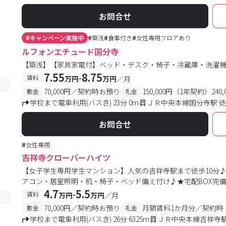
お問合せ
#
キャンペーン実施中
#
築浅
#
食事付き
#
女性専用フロアあり
ルフォンエチュード国分寺
【築浅】【家具家電付】ベッド・デスク・椅子・冷蔵庫・洗濯
7.55
8.75
-
賃料
万円
万円
／月
70,000円／契約時お預り
150,000円（1年契約）24
敷金
礼金
学校まで電車利用(バス含) 23分 0m
ＪＲ中央本線国分寺駅 徒
お問合せ
#
女性専用
吉祥寺クローバーハイツ
【女子学生専用学生マンション】人気の吉祥寺駅まで徒歩10分♪
アコン・居室照明・机・椅子・ベッド備え付け♪★宅配BOX完
4.7
5.5
-
賃料
万円
万円
／月
70,000円／契約時お預り
月額賃料1か月分／契約時
敷金
礼金
学校まで電車利用(バス含) 26分 6325m
ＪＲ中央本線吉祥寺駅