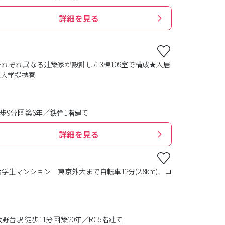
詳細を見る
れぞれ異なる建築家が設計した3棟109室で構成★入居
亜大学提携寮
歩9分
築6年／鉄骨1階建て
詳細を見る
生マンション 東京外大まで自転車12分(2.8km)、コ
野台駅 徒歩11分
築20年／RC5階建て