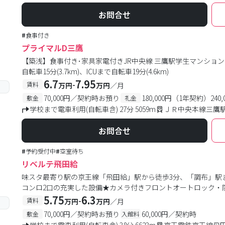
お問合せ
#
食事付き
プライマルD三鷹
【築浅】食事付き･家具家電付きJR中央線 三鷹駅学生マンション 
自転車15分(3.7km)、ICUまで自転車19分(4.6km)
6.7
7.95
-
賃料
万円
万円
／月
70,000円／契約時お預り
180,000円（1年契約）24
敷金
礼金
学校まで電車利用(自転車含) 27分 5059m
ＪＲ中央本線三鷹駅
お問合せ
#
予約受付中
#
空室待ち
リベルテ飛田給
味スタ最寄り駅の京王線「飛田給」駅から徒歩3分、「調布」駅
コンロ2口の充実した設備★カメラ付きフロントオートロック・
5.75
6.3
-
賃料
万円
万円
／月
70,000円／契約時お預り
60,000円／契約時
敷金
入館料