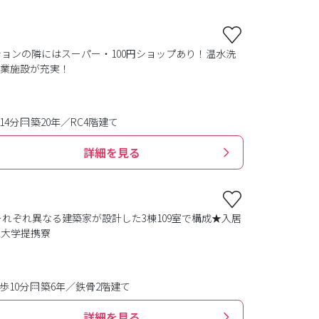
ションの隣にはスーパー・100円ショップあり！温水洗
商業施設が充実！
14分
築20年／RC4階建て
詳細を見る
れぞれ異なる建築家が設計した3棟109室で構成★入居
亜大学提携寮
歩10分
築6年／鉄骨2階建て
詳細を見る