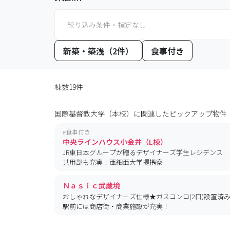
絞り込み条件・指定なし
新築・築浅（2件）
食事付き
棟数19件
国際基督教大学（本校）
に関連したピックアップ物件
#
食事付き
中央ラインハウス小金井（L棟）
JR東日本グループが贈るデザイナーズ学生レジデンス 
共用部も充実！亜細亜大学提携寮
Ｎａｓｉｃ武蔵境
おしゃれなデザイナーズ仕様★ガスコンロ(2口)設置済
駅前には商店街・商業施設が充実！