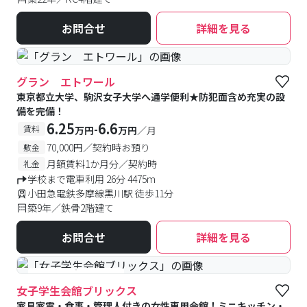
お問合せ
詳細を見る
グラン エトワール
東京都立大学、駒沢女子大学へ通学便利★防犯面含め充実の設
備を完備！
6.25
6.6
-
賃料
万円
万円
／月
70,000円／契約時お預り
敷金
月額賃料1か月分／契約時
礼金
学校まで電車利用 26分 4475m
小田急電鉄多摩線黒川駅 徒歩11分
築9年／鉄骨2階建て
お問合せ
詳細を見る
#食事付き
#女性専用
女子学生会館ブリックス
家具家電・食事・管理人付きの女性専用会館！ミニキッチン・