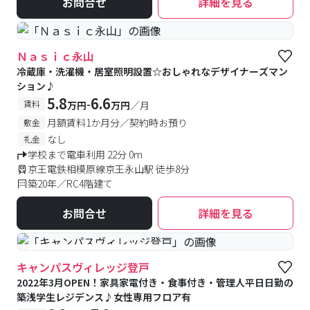
お問合せ
詳細を見る
Ｎａｓｉｃ永山
冷蔵庫・洗濯機・居室照明設置☆おしゃれなデザイナーズマン
ション♪
5.8
6.6
-
賃料
万円
万円
／月
月額賃料1か月分／契約時お預り
敷金
なし
礼金
学校まで電車利用 22分 0m
京王電鉄相模原線京王永山駅 徒歩8分
築20年／RC4階建て
お問合せ
詳細を見る
#食事付き
#女性専用フロアあり
キャンパスヴィレッジ登戸
2022年3月OPEN！家具家電付き・食事付き・管理人平日日勤の
築浅学生レジデンス♪女性専用フロア有