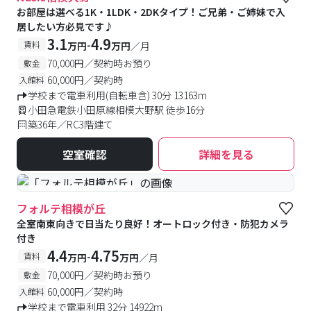
お部屋は選べる1K・1LDK・2DKタイプ！ご兄弟・ご姉妹で入
居したい方必見です♪
3.1
4.9
-
賃料
万円
万円
／月
70,000円／契約時お預り
敷金
60,000円／契約時
入館料
学校まで電車利用(自転車含) 30分 13163m
小田急電鉄小田原線相模大野駅 徒歩16分
築36年／RC3階建て
空室確認
詳細を見る
#予約受付中
#空室待ち
フォルテ相模が丘
全室南東向きで日当たり良好！オートロック付き・防犯カメラ
付き
4.4
4.75
-
賃料
万円
万円
／月
70,000円／契約時お預り
敷金
60,000円／契約時
入館料
学校まで電車利用 32分 14922m