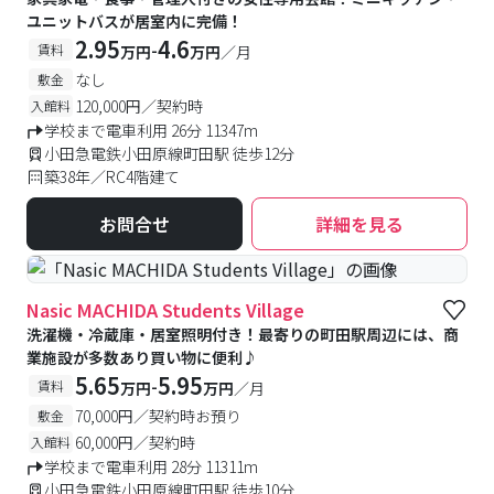
ユニットバスが居室内に完備！
2.95
4.6
-
賃料
万円
万円
／月
なし
敷金
120,000円／契約時
入館料
学校まで電車利用 26分 11347m
小田急電鉄小田原線町田駅 徒歩12分
築38年／RC4階建て
お問合せ
詳細を見る
Nasic MACHIDA Students Village
洗濯機・冷蔵庫・居室照明付き！最寄りの町田駅周辺には、商
業施設が多数あり買い物に便利♪
5.65
5.95
-
賃料
万円
万円
／月
70,000円／契約時お預り
敷金
60,000円／契約時
入館料
学校まで電車利用 28分 11311m
小田急電鉄小田原線町田駅 徒歩10分