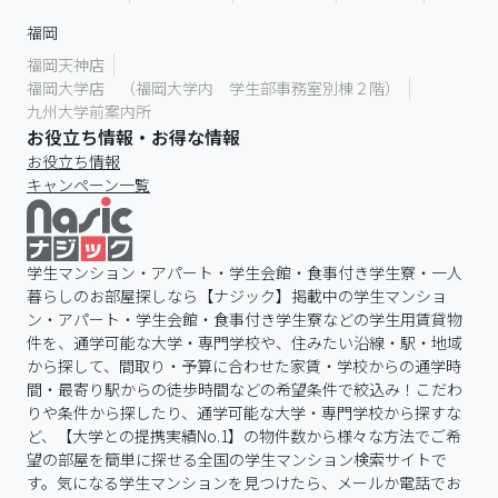
福岡
福岡天神店
福岡大学店 （福岡大学内 学生部事務室別棟２階）
九州大学前案内所
お役立ち情報・お得な情報
お役立ち情報
キャンペーン一覧
学生マンション・アパート・学生会館・食事付き学生寮・一人
暮らしのお部屋探しなら【ナジック】掲載中の学生マンショ
ン・アパート・学生会館・食事付き学生寮などの学生用賃貸物
件を、通学可能な大学・専門学校や、住みたい沿線・駅・地域
から探して、間取り・予算に合わせた家賃・学校からの通学時
間・最寄り駅からの徒歩時間などの希望条件で絞込み！こだわ
りや条件から探したり、通学可能な大学・専門学校から探すな
ど、【大学との提携実績No.1】の物件数から様々な方法でご希
望の部屋を簡単に探せる全国の学生マンション検索サイトで
す。気になる学生マンションを見つけたら、メールか電話でお