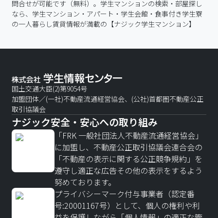
問合せが可能です（無料）。学生マンションの検索・部屋探し
なら、学生マンション・アパート・学生会館・食事付き学生寮
の一人暮らし賃貸情報が満載の【ナジック学生マンション】
国土交通大臣(2)第9054号
加盟団体／(一社)不動産流通経営協会、(公社)首都圏不動産公正
取引協議会
ナジック安全・安心への取り組み
「FRK 一般社団法人不動産流通経営協会」
に加盟し、不動産公正取引協議会連合会の
「不動産の表示に関する公正競争規約」を
遵守し適正な広告その他の表示をするよう
努めております。
プライバシーマーク付与事業者（認定番
号:20001167号）として、個人の権利や利
益を保護しながら「個人情報」の適正な管