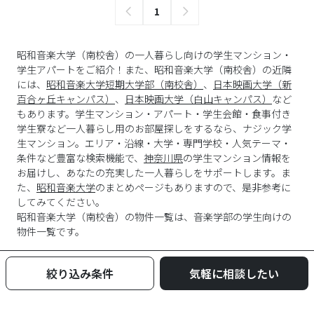
1
昭和音楽大学（南校舎）の一人暮らし向けの学生マンション・
学生アパートをご紹介！また、昭和音楽大学（南校舎）の近隣
には、
昭和音楽大学短期大学部（南校舎）
、
日本映画大学（新
百合ヶ丘キャンパス）
、
日本映画大学（白山キャンパス）
など
もあります。学生マンション・アパート・学生会館・食事付き
学生寮など一人暮らし用のお部屋探しをするなら、ナジック学
生マンション。エリア・沿線・大学・専門学校・人気テーマ・
条件など豊富な検索機能で、
神奈川県
の学生マンション情報を
お届けし、あなたの充実した一人暮らしをサポートします。ま
た、
昭和音楽大学
のまとめページもありますので、是非参考に
してみてください。
昭和音楽大学
（
南校舎
）の物件一覧は、
音楽学部
の学生向けの
物件一覧です。
絞り込み条件
気軽に相談したい