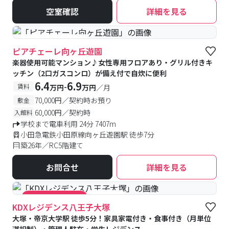
空室確認
詳細を見る
#女性専用フロアあり
ピアチェーレ向ヶ丘遊園
楽器使用可能マンション♪女性専用フロアあり・グリル付きキ
ッチン（2口ガスコンロ）が備え付で自炊に便利
6.4
6.9
-
賃料
万円
万円
／月
70,000円／契約時お預り
敷金
60,000円／契約時
入館料
学校まで電車利用 24分 7407m
小田急電鉄小田原線向ヶ丘遊園駅 徒歩7分
築26年／RC5階建て
お問合せ
詳細を見る
#食事付き
#キャンペーン実施中
KDXレジデンス八王子大塚
大塚・帝京大学駅 徒歩5分！家具家電付き・食事付き（月単位