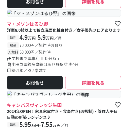
お問合せ
詳細を見る
マ・メゾンはるひ野
洋室8.0帖以上で独立洗面化粧台付き／女子優先フロアあります
4.9
5.9
-
賃料
万円
万円
／月
70,000円／契約時お預り
敷金
60,000円／契約時
入館料
学校まで電車利用 15分 0m
小田急電鉄多摩線はるひ野駅 徒歩4分
築21年／RC4階建て
お問合せ
詳細を見る
#築浅
#食事付き
#女性専用フロアあり
キャンパスヴィレッジ生田
2024年OPEN！家具家電付き・食事付き(選択制)・管理人平日
日勤の新築レジデンス♪
5.95
7.55
-
賃料
万円
万円
／月