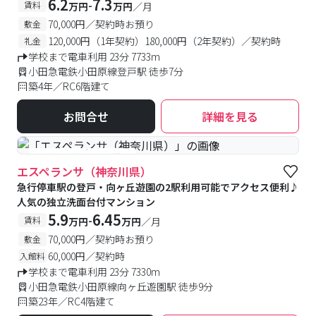
6.2
7.3
-
賃料
万円
万円
／月
70,000円／契約時お預り
敷金
120,000円（1年契約）180,000円（2年契約）／契約時
礼金
学校まで電車利用 23分 7733m
小田急電鉄小田原線登戸駅 徒歩7分
築4年／RC6階建て
お問合せ
詳細を見る
#予約受付中
#空室待ち
エスペランサ（神奈川県）
急行停車駅の登戸・向ヶ丘遊園の2駅利用可能でアクセス便利♪
人気の独立洗面台付マンション
5.9
6.45
-
賃料
万円
万円
／月
70,000円／契約時お預り
敷金
60,000円／契約時
入館料
学校まで電車利用 23分 7330m
小田急電鉄小田原線向ヶ丘遊園駅 徒歩9分
築23年／RC4階建て