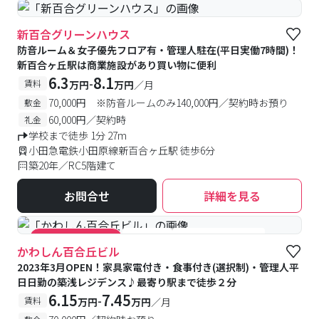
新百合グリーンハウス
防音ルーム＆女子優先フロア有・管理人駐在(平日実働7時間)！
新百合ヶ丘駅は商業施設があり買い物に便利
6.3
8.1
-
賃料
万円
万円
／月
70,000円 ※防音ルームのみ140,000円／契約時お預り
敷金
60,000円／契約時
礼金
学校まで徒歩 1分 27m
小田急電鉄小田原線新百合ヶ丘駅 徒歩6分
築20年／RC5階建て
お問合せ
詳細を見る
#食事付き
#女性専用フロアあり
#キャンペーン実施中
かわしん百合丘ビル
2023年3月OPEN！家具家電付き・食事付き(選択制)・管理人平
日日勤の築浅レジデンス♪最寄り駅まで徒歩２分
6.15
7.45
-
賃料
万円
万円
／月