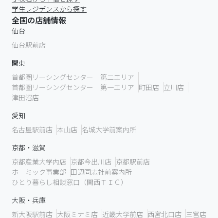
学生レジデンスから探す
全国の店舗情報
仙台
仙台駅前店
関東
首都圏リーシングセンター 第二エリア
首都圏リーシングセンター 第一エリア
町田店
立川店
津田沼店
愛知
名古屋駅前店
本山店
名城大学前案内所
京都・滋賀
京都産業大学内店
京都今出川店
京都駅前店
ホーミック事業部
田辺同志社前案内所
ひとり暮らし相談窓口（関西ＴＩＣ）
大阪・兵庫
新大阪駅前店
大阪ミナミ店
近畿大学前店
西宮北口店
三宮店