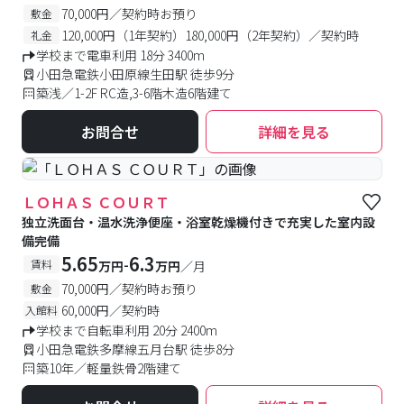
70,000円／契約時お預り
敷金
120,000円（1年契約）180,000円（2年契約）／契約時
礼金
学校まで電車利用 18分 3400m
小田急電鉄小田原線生田駅 徒歩9分
築浅／1-2F RC造,3-6階木造6階建て
お問合せ
詳細を見る
ＬＯＨＡＳ ＣＯＵＲＴ
独立洗面台・温水洗浄便座・浴室乾燥機付きで充実した室内設
備完備
5.65
6.3
-
賃料
万円
万円
／月
70,000円／契約時お預り
敷金
60,000円／契約時
入館料
学校まで自転車利用 20分 2400m
小田急電鉄多摩線五月台駅 徒歩8分
築10年／軽量鉄骨2階建て