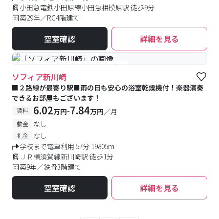
小田急電鉄小田原線小田急相模原駅 徒歩9分
築29年／RC4階建て
空室確認
詳細を見る
#女性専用
#予約受付中
#空室待ち
ソフィア新川崎
■２路線が最寄り駅■雨の日も安心の浴室乾燥機付！楽器演奏
できるお部屋もございます！
6.02
7.84
-
賃料
万円
万円
／月
なし
敷金
なし
礼金
学校まで電車利用 57分 19805m
ＪＲ横須賀線新川崎駅 徒歩1分
築9年／鉄骨3階建て
空室確認
詳細を見る