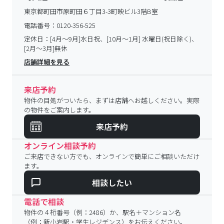
東京都町田市原町田６丁目3-3町映ビル3階B室
電話番号：
0120-356-525
定休日：
[4月～9月]水日祝、[10月～1月] 水曜日(祝日除く)、
[2月～3月]無休
店舗詳細を見る
来店予約
物件の目処がついたら、まずは店舗へお越しください。実際
の物件をご案内します。
来店予約
オンライン相談予約
ご来店できない方でも、オンラインで簡単にご相談いただけ
ます。
相談したい
電話で相談
物件の４桁番号（例：2486）か、駅名＋マンション名
（例：新小岩駅・学生レジデンス）をお伝えください。