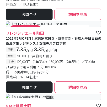
築27年／RC3階建て
お問合せ
詳細を見る
#食事付き
#女性専用フロアあり
#キャンペーン実施中
フレンシアエール町田
2022年3月OPEN！家具家電付き・食事付き・管理人平日日勤の
築浅学生レジデンス♪女性専用フロア有
7.35
8.35
-
賃料
万円
万円
／月
70,000円／契約時お預り
敷金
120,000円（1年契約）180,000円（2年契約）／契約時
礼金
学校まで電車利用 29分 10800m
ＪＲ横浜線町田駅 徒歩6分
築4年／RC14階建て
お問合せ
詳細を見る
#予約受付中
#空室待ち
Nasic相模大野