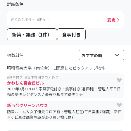
詳細条件
変更
絞り込み条件・指定なし
新築・築浅（1件）
食事付き
棟数21件
昭和音楽大学（南校舎）
に関連したピックアップ物件
#
食事付き
#
女性専用フロアあり
かわしん百合丘ビル
2023年3月OPEN！家具家電付き・食事付き(選択制)・管理人平日日
勤の築浅レジデンス♪最寄り駅まで徒歩２分
新百合グリーンハウス
防音ルーム＆女子優先フロア有・管理人駐在(平日実働7時間)！新百
合ヶ丘駅は商業施設があり買い物に便利