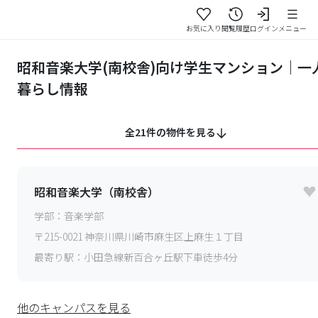
お気に入り
閲覧履歴
ログイン
メニュー
昭和音楽大学(南校舎)向け学生マンション｜一
暮らし情報
全21件の物件を見る
昭和音楽大学（南校舎）
学部：
音楽学部
〒
215-0021
神奈川県川崎市麻生区上麻生１丁目
最寄り駅：
小田急線新百合ヶ丘駅下車徒歩4分
他のキャンパスを見る