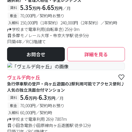
選択制）・管理人駐在・学生レジデンス
5.35
6.65
-
賃料
万円
万円
／月
70,000円／契約時お預り
敷金
150,000円（1年契約）240,000円（2年契約）／契約時
入館料
学校まで電車利用(自転車含) 25分 0m
多摩モノレール大塚・帝京大学駅 徒歩5分
築4年／RC3階建て
お問合せ
詳細を見る
ヴェルデ向ヶ丘
急行停車駅の登戸・向ヶ丘遊園の2駅利用可能でアクセス便利♪
人気の独立洗面台付マンション
5.6
6.3
-
賃料
万円
万円
／月
70,000円／契約時お預り
敷金
60,000円／契約時
入館料
学校まで電車利用 26分 7807m
小田急電鉄小田原線向ヶ丘遊園駅 徒歩12分
築22年／RC4階建て