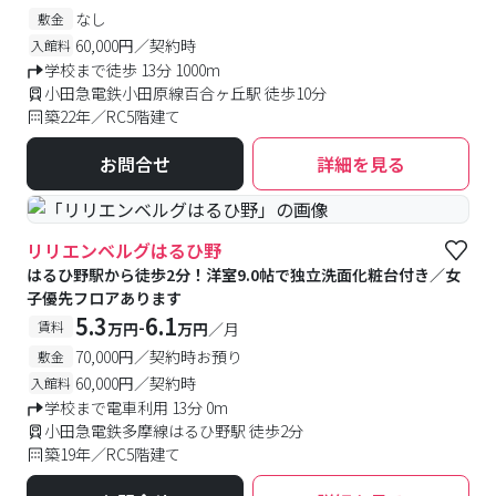
なし
敷金
60,000円／契約時
入館料
学校まで徒歩 13分 1000m
小田急電鉄小田原線百合ヶ丘駅 徒歩10分
築22年／RC5階建て
お問合せ
詳細を見る
リリエンベルグはるひ野
はるひ野駅から徒歩2分！洋室9.0帖で独立洗面化粧台付き／女
子優先フロアあります
5.3
6.1
-
賃料
万円
万円
／月
70,000円／契約時お預り
敷金
60,000円／契約時
入館料
学校まで電車利用 13分 0m
小田急電鉄多摩線はるひ野駅 徒歩2分
築19年／RC5階建て