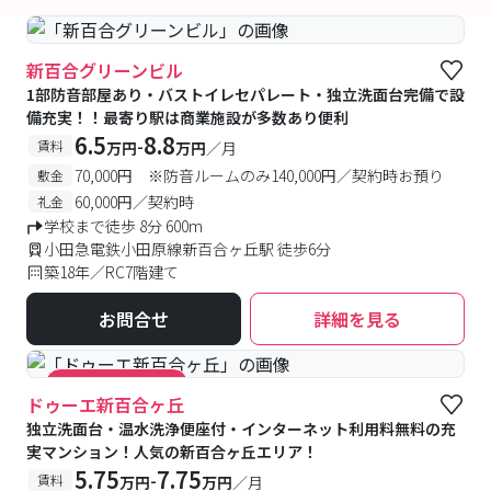
新百合グリーンビル
1部防音部屋あり・バストイレセパレート・独立洗面台完備で設
備充実！！最寄り駅は商業施設が多数あり便利
6.5
8.8
-
賃料
万円
万円
／月
70,000円 ※防音ルームのみ140,000円／契約時お預り
敷金
60,000円／契約時
礼金
学校まで徒歩 8分 600m
小田急電鉄小田原線新百合ヶ丘駅 徒歩6分
築18年／RC7階建て
お問合せ
詳細を見る
#キャンペーン実施中
ドゥーエ新百合ヶ丘
独立洗面台・温水洗浄便座付・インターネット利用料無料の充
実マンション！人気の新百合ヶ丘エリア！
5.75
7.75
-
賃料
万円
万円
／月