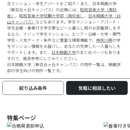
生マンション・学生アパートをご紹介！また、日本映画大学
（新百合ヶ丘キャンパス）の近隣には、
昭和音楽大学（南校
舎）
、
昭和音楽大学短期大学部（南校舎）
、
日本映画大学（白
山キャンパス）
などもあります。学生マンション・アパート・
学生会館・食事付き学生寮など一人暮らし用のお部屋探しをす
るなら、ナジック学生マンション。エリア・沿線・大学・専門
学校・人気テーマ・条件など豊富な検索機能で、
神奈川県
の学
生マンション情報をお届けし、あなたの充実した一人暮らしを
サポートします。また、
日本映画大学
のまとめページもありま
すので、是非参考にしてみてください。
日本映画大学
（
新百合ヶ丘キャンパス
）の物件一覧は、
映画学
部
の学生向けの物件一覧です。
絞り込み条件
気軽に相談したい
特集ページ