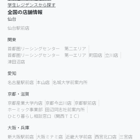
学生レジデンスから探す
全国の店舗情報
仙台
仙台駅前店
関東
首都圏リーシングセンター 第二エリア
首都圏リーシングセンター 第一エリア
町田店
立川店
津田沼店
愛知
名古屋駅前店
本山店
名城大学前案内所
京都・滋賀
京都産業大学内店
京都今出川店
京都駅前店
ホーミック事業部
田辺同志社前案内所
ひとり暮らし相談窓口（関西ＴＩＣ）
大阪・兵庫
新大阪駅前店
大阪ミナミ店
近畿大学前店
西宮北口店
三宮店