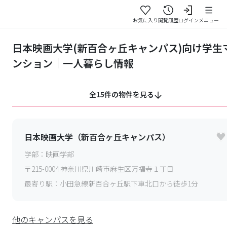
お気に入り
閲覧履歴
ログイン
メニュー
日本映画大学(新百合ヶ丘キャンパス)向け学生
ンション｜一人暮らし情報
全15件の物件を見る
日本映画大学（新百合ヶ丘キャンパス）
学部：
映画学部
〒
215-0004
神奈川県川崎市麻生区万福寺１丁目
最寄り駅：
小田急線新百合ヶ丘駅下車北口から徒歩1分
他のキャンパスを見る