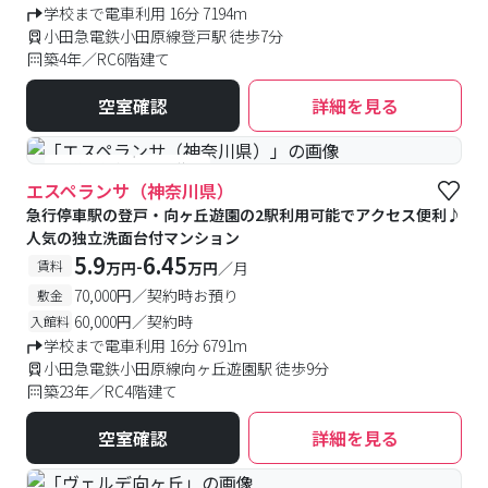
学校まで電車利用 16分 7194m
小田急電鉄小田原線登戸駅 徒歩7分
築4年／RC6階建て
空室確認
詳細を見る
#予約受付中
#空室待ち
エスペランサ（神奈川県）
急行停車駅の登戸・向ヶ丘遊園の2駅利用可能でアクセス便利♪
人気の独立洗面台付マンション
5.9
6.45
-
賃料
万円
万円
／月
70,000円／契約時お預り
敷金
60,000円／契約時
入館料
学校まで電車利用 16分 6791m
小田急電鉄小田原線向ヶ丘遊園駅 徒歩9分
築23年／RC4階建て
空室確認
詳細を見る