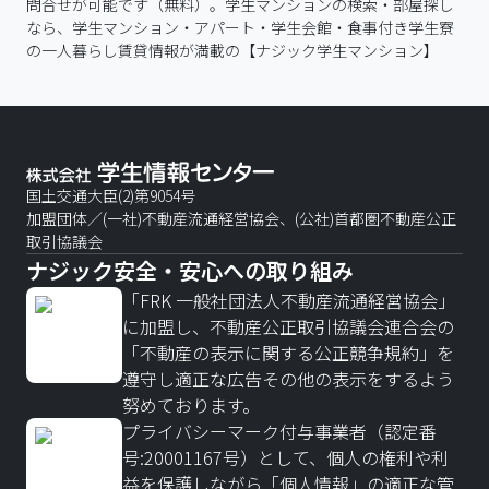
問合せが可能です（無料）。学生マンションの検索・部屋探し
なら、学生マンション・アパート・学生会館・食事付き学生寮
の一人暮らし賃貸情報が満載の【ナジック学生マンション】
国土交通大臣(2)第9054号
加盟団体／(一社)不動産流通経営協会、(公社)首都圏不動産公正
取引協議会
ナジック安全・安心への取り組み
「FRK 一般社団法人不動産流通経営協会」
に加盟し、不動産公正取引協議会連合会の
「不動産の表示に関する公正競争規約」を
遵守し適正な広告その他の表示をするよう
努めております。
プライバシーマーク付与事業者（認定番
号:20001167号）として、個人の権利や利
益を保護しながら「個人情報」の適正な管