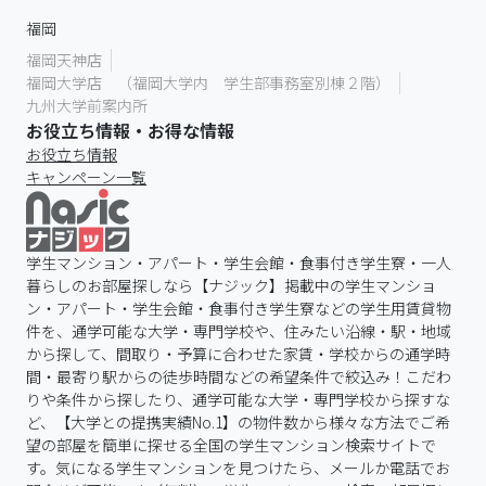
福岡
福岡天神店
福岡大学店 （福岡大学内 学生部事務室別棟２階）
九州大学前案内所
お役立ち情報・お得な情報
お役立ち情報
キャンペーン一覧
学生マンション・アパート・学生会館・食事付き学生寮・一人
暮らしのお部屋探しなら【ナジック】掲載中の学生マンショ
ン・アパート・学生会館・食事付き学生寮などの学生用賃貸物
件を、通学可能な大学・専門学校や、住みたい沿線・駅・地域
から探して、間取り・予算に合わせた家賃・学校からの通学時
間・最寄り駅からの徒歩時間などの希望条件で絞込み！こだわ
りや条件から探したり、通学可能な大学・専門学校から探すな
ど、【大学との提携実績No.1】の物件数から様々な方法でご希
望の部屋を簡単に探せる全国の学生マンション検索サイトで
す。気になる学生マンションを見つけたら、メールか電話でお