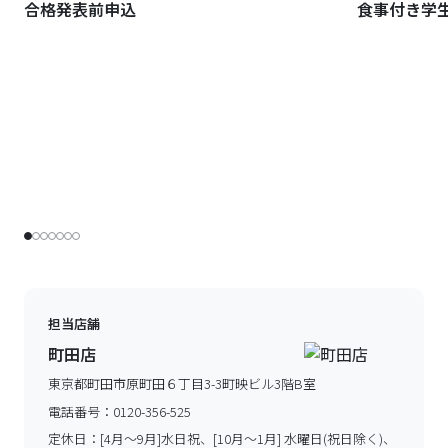
合格発表前申込
食事付き学
担当店舗
町田店
東京都町田市原町田６丁目3-3町映ビル3階B室
電話番号：
0120-356-525
定休日：
[4月～9月]水日祝、[10月～1月] 水曜日(祝日除く)、