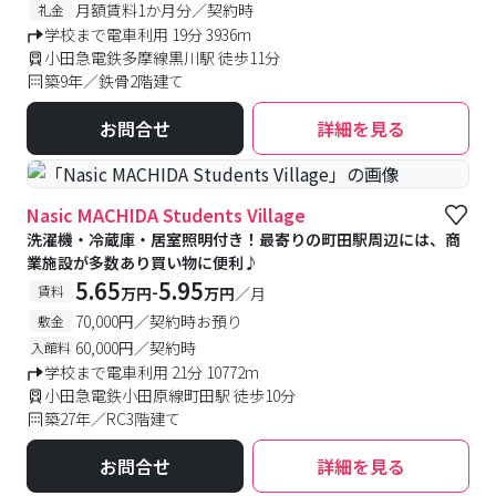
月額賃料1か月分／契約時
礼金
学校まで電車利用 19分 3936m
小田急電鉄多摩線黒川駅 徒歩11分
築9年／鉄骨2階建て
お問合せ
詳細を見る
Nasic MACHIDA Students Village
洗濯機・冷蔵庫・居室照明付き！最寄りの町田駅周辺には、商
業施設が多数あり買い物に便利♪
5.65
5.95
-
賃料
万円
万円
／月
70,000円／契約時お預り
敷金
60,000円／契約時
入館料
学校まで電車利用 21分 10772m
小田急電鉄小田原線町田駅 徒歩10分
築27年／RC3階建て
お問合せ
詳細を見る