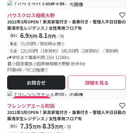
#食事付き
#女性専用フロアあり
バウスクロス相模大野
2022年3月OPEN！家具家電付き・食事付き・管理人平日日勤の
築浅学生レジデンス♪女性専用フロア有
6.9
8.1
-
賃料
万円
万円
／月
70,000円／契約時お預り
敷金
120,000円（1年契約）180,000円（2年契約）／契約時
礼金
学校まで電車利用 22分 11280m
小田急電鉄小田原線相模大野駅 徒歩4分
築4年／RC15階建て
お問合せ
詳細を見る
#食事付き
#女性専用フロアあり
#キャンペーン実施中
フレンシアエール町田
2022年3月OPEN！家具家電付き・食事付き・管理人平日日勤の
築浅学生レジデンス♪女性専用フロア有
7.35
8.35
-
賃料
万円
万円
／月