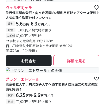
ヴェルデ向ヶ丘
急行停車駅の登戸・向ヶ丘遊園の2駅利用可能でアクセス便利♪
人気の独立洗面台付マンション
5.6
6.3
-
賃料
万円
万円
／月
70,000円／契約時お預り
敷金
60,000円／契約時
入館料
学校まで電車利用 19分 7268m
小田急電鉄小田原線向ヶ丘遊園駅 徒歩12分
築22年／RC4階建て
お問合せ
詳細を見る
グラン エトワール
東京都立大学、駒沢女子大学へ通学便利★防犯面含め充実の設
備を完備！
6.25
6.6
-
賃料
万円
万円
／月
70,000円／契約時お預り
敷金