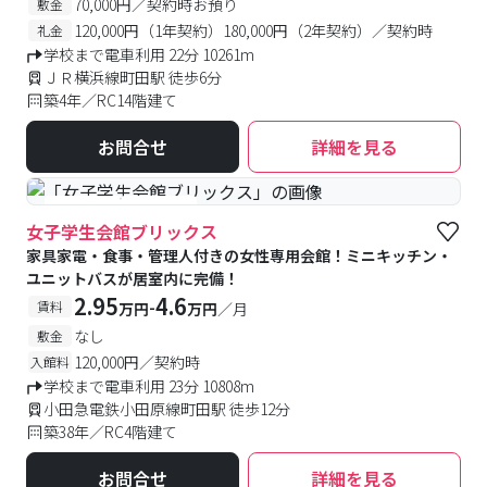
70,000円／契約時お預り
敷金
120,000円（1年契約）180,000円（2年契約）／契約時
礼金
学校まで電車利用 22分 10261m
ＪＲ横浜線町田駅 徒歩6分
築4年／RC14階建て
お問合せ
詳細を見る
#食事付き
#女性専用
女子学生会館ブリックス
家具家電・食事・管理人付きの女性専用会館！ミニキッチン・
ユニットバスが居室内に完備！
2.95
4.6
-
賃料
万円
万円
／月
なし
敷金
120,000円／契約時
入館料
学校まで電車利用 23分 10808m
小田急電鉄小田原線町田駅 徒歩12分
築38年／RC4階建て
お問合せ
詳細を見る