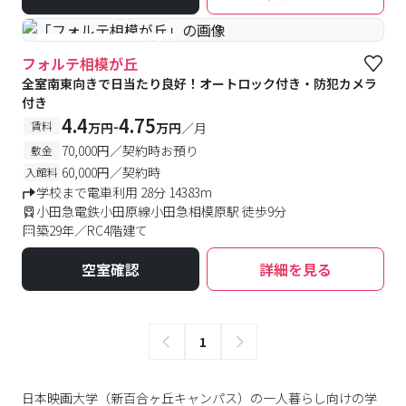
#予約受付中
#空室待ち
フォルテ相模が丘
全室南東向きで日当たり良好！オートロック付き・防犯カメラ
付き
4.4
4.75
-
賃料
万円
万円
／月
70,000円／契約時お預り
敷金
60,000円／契約時
入館料
学校まで電車利用 28分 14383m
小田急電鉄小田原線小田急相模原駅 徒歩9分
築29年／RC4階建て
空室確認
詳細を見る
1
日本映画大学（新百合ヶ丘キャンパス）の一人暮らし向けの学