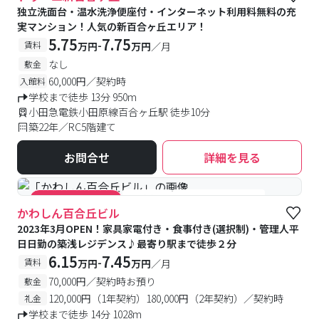
独立洗面台・温水洗浄便座付・インターネット利用料無料の充
実マンション！人気の新百合ヶ丘エリア！
5.75
7.75
-
賃料
万円
万円
／月
なし
敷金
60,000円／契約時
入館料
学校まで徒歩 13分 950m
小田急電鉄小田原線百合ヶ丘駅 徒歩10分
築22年／RC5階建て
お問合せ
詳細を見る
#食事付き
#女性専用フロアあり
#キャンペーン実施中
かわしん百合丘ビル
2023年3月OPEN！家具家電付き・食事付き(選択制)・管理人平
日日勤の築浅レジデンス♪最寄り駅まで徒歩２分
6.15
7.45
-
賃料
万円
万円
／月
70,000円／契約時お預り
敷金
120,000円（1年契約）180,000円（2年契約）／契約時
礼金
学校まで徒歩 14分 1028m