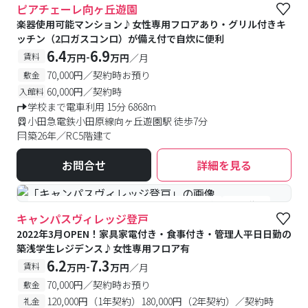
ピアチェーレ向ヶ丘遊園
楽器使用可能マンション♪女性専用フロアあり・グリル付きキ
ッチン（2口ガスコンロ）が備え付で自炊に便利
6.4
6.9
-
賃料
万円
万円
／月
70,000円／契約時お預り
敷金
60,000円／契約時
入館料
学校まで電車利用 15分 6868m
小田急電鉄小田原線向ヶ丘遊園駅 徒歩7分
築26年／RC5階建て
お問合せ
詳細を見る
#食事付き
#女性専用フロアあり
#予約受付中
#空室待ち
キャンパスヴィレッジ登戸
2022年3月OPEN！家具家電付き・食事付き・管理人平日日勤の
築浅学生レジデンス♪女性専用フロア有
6.2
7.3
-
賃料
万円
万円
／月
70,000円／契約時お預り
敷金
120,000円（1年契約）180,000円（2年契約）／契約時
礼金