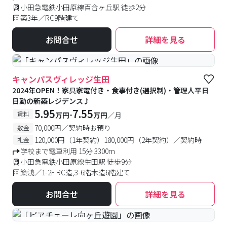
小田急電鉄小田原線百合ヶ丘駅 徒歩2分
築3年／RC9階建て
お問合せ
詳細を見る
#築浅
#食事付き
#女性専用フロアあり
キャンパスヴィレッジ生田
2024年OPEN！家具家電付き・食事付き(選択制)・管理人平日
日勤の新築レジデンス♪
5.95
7.55
-
賃料
万円
万円
／月
70,000円／契約時お預り
敷金
120,000円（1年契約）180,000円（2年契約）／契約時
礼金
学校まで電車利用 15分 3300m
小田急電鉄小田原線生田駅 徒歩9分
築浅／1-2F RC造,3-6階木造6階建て
お問合せ
詳細を見る
#女性専用フロアあり