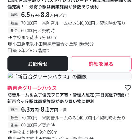
1部防音部屋あり・バストイレセパレート・独立洗面台完備で設
備充実！！最寄り駅は商業施設が多数あり便利
6.5
8.8
-
賃料
万円
万円
／月
70,000円 ※防音ルームのみ140,000円／契約時お預り
敷金
60,000円／契約時
礼金
学校まで徒歩 7分 600m
小田急電鉄小田原線新百合ヶ丘駅 徒歩6分
築18年／RC7階建て
お問合せ
詳細を見る
新百合グリーンハウス
防音ルーム＆女子優先フロア有・管理人駐在(平日実働7時間)！
新百合ヶ丘駅は商業施設があり買い物に便利
6.3
8.1
-
賃料
万円
万円
／月
70,000円 ※防音ルームのみ140,000円／契約時お預り
敷金
60,000円／契約時
礼金
学校まで徒歩 9分 690m
小田急電鉄小田原線新百合ヶ丘駅 徒歩6分