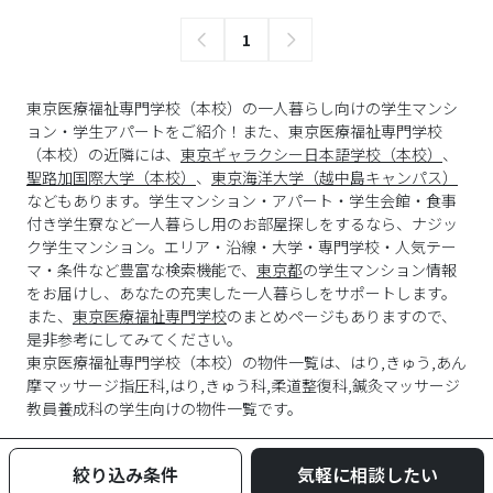
1
東京医療福祉専門学校（本校）の一人暮らし向けの学生マンシ
ョン・学生アパートをご紹介！また、東京医療福祉専門学校
（本校）の近隣には、
東京ギャラクシー日本語学校（本校）
、
聖路加国際大学（本校）
、
東京海洋大学（越中島キャンパス）
などもあります。学生マンション・アパート・学生会館・食事
付き学生寮など一人暮らし用のお部屋探しをするなら、ナジッ
ク学生マンション。エリア・沿線・大学・専門学校・人気テー
マ・条件など豊富な検索機能で、
東京都
の学生マンション情報
をお届けし、あなたの充実した一人暮らしをサポートします。
また、
東京医療福祉専門学校
のまとめページもありますので、
是非参考にしてみてください。
東京医療福祉専門学校
（
本校
）の物件一覧は、
はり,きゅう,あん
摩マッサージ指圧科,はり,きゅう科,柔道整復科,鍼灸マッサージ
教員養成科
の学生向けの物件一覧です。
絞り込み条件
気軽に相談したい