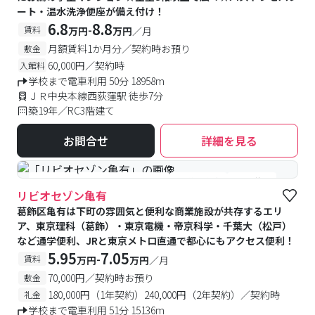
ート・温水洗浄便座が備え付け！
6.8
8.8
-
賃料
万円
万円
／月
月額賃料1か月分／契約時お預り
敷金
60,000円／契約時
入館料
学校まで電車利用 50分 18958m
ＪＲ中央本線西荻窪駅 徒歩7分
築19年／RC3階建て
お問合せ
詳細を見る
#食事付き
#女性専用フロアあり
#予約受付中
#空室待ち
リビオセゾン亀有
葛飾区亀有は下町の雰囲気と便利な商業施設が共存するエリ
ア、東京理科（葛飾）・東京電機・帝京科学・千葉大（松戸）
など通学便利、JRと東京メトロ直通で都心にもアクセス便利！
5.95
7.05
-
賃料
万円
万円
／月
70,000円／契約時お預り
敷金
180,000円（1年契約）240,000円（2年契約）／契約時
礼金
学校まで電車利用 51分 15136m