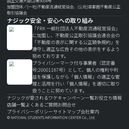
国土交通大臣(2)第9054号
加盟団体／(一社)不動産流通経営協会、(公社)首都圏不動産公正
取引協議会
ナジック安全・安心への取り組み
「FRK 一般社団法人不動産流通経営協会」
に加盟し、不動産公正取引協議会連合会の
「不動産の表示に関する公正競争規約」を
遵守し適正な広告その他の表示をするよう
努めております。
プライバシーマーク付与事業者（認定番
号:20001167号）として、個人の権利や利
益を保護しながら「個人情報」の適正な管
理と活用を行い「個人情報」を適切に取り
扱うことに努めています。
ナジックが愛されるワケ
キャンペーン一覧
お役立ち情報
店舗一覧
よくあるご質問
お問合せ
プライバシーポリシー
サイトマップ
会社案内
© NATIONAL STUDENTS INFORMATION CENTER Co., Ltd.