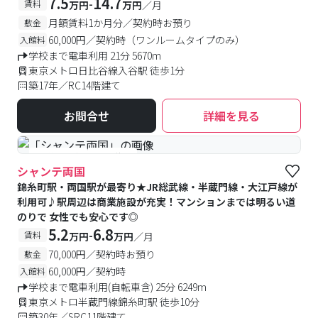
BOX付きで安心・快適です
7.5
14.7
-
賃料
万円
万円
／月
月額賃料1か月分／契約時お預り
敷金
60,000円／契約時（ワンルームタイプのみ）
入館料
学校まで電車利用 21分 5670m
東京メトロ日比谷線入谷駅 徒歩1分
築17年／RC14階建て
お問合せ
詳細を見る
#予約受付中
#空室待ち
シャンテ両国
錦糸町駅・両国駅が最寄り★JR総武線・半蔵門線・大江戸線が
利用可♪駅周辺は商業施設が充実！マンションまでは明るい道
のりで 女性でも安心です◎
5.2
6.8
-
賃料
万円
万円
／月
70,000円／契約時お預り
敷金
60,000円／契約時
入館料
学校まで電車利用(自転車含) 25分 6249m
東京メトロ半蔵門線錦糸町駅 徒歩10分
築30年／SRC11階建て