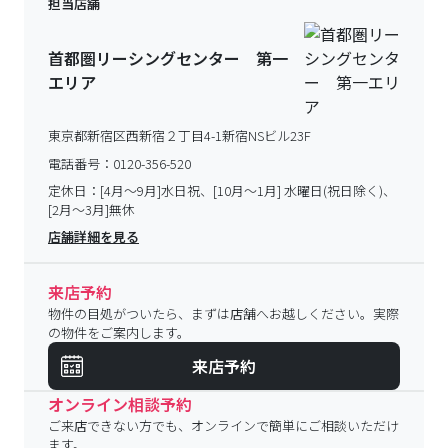
担当店舗
首都圏リーシングセンター 第一
エリア
東京都新宿区西新宿２丁目4-1新宿NSビル23F
電話番号：
0120-356-520
定休日：
[4月～9月]水日祝、[10月～1月] 水曜日(祝日除く)、
[2月～3月]無休
店舗詳細を見る
来店予約
物件の目処がついたら、まずは店舗へお越しください。実際
の物件をご案内します。
来店予約
オンライン相談予約
ご来店できない方でも、オンラインで簡単にご相談いただけ
ます。