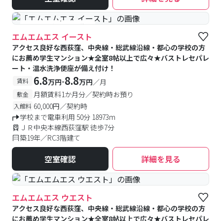
#予約受付中
#空室待ち
エムエムエス イースト
アクセス良好な西荻窪、中央線・総武線沿線・都心の学校の方
にお薦め学生マンション★全室8帖以上で広々★バストレセパレ
ート・温水洗浄便座が備え付け！
6.8
8.8
-
賃料
万円
万円
／月
月額賃料1か月分／契約時お預り
敷金
60,000円／契約時
入館料
学校まで電車利用 50分 18973m
ＪＲ中央本線西荻窪駅 徒歩7分
築19年／RC3階建て
空室確認
詳細を見る
エムエムエス ウエスト
アクセス良好な西荻窪、中央線・総武線沿線・都心の学校の方
にお薦め学生マンション★全室8帖以上で広々★バストレセパレ