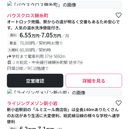
#予約受付中
#空室待ち
バウスクロス錦糸町
オートロック完備、駅からの道が明るく交番もあるため安心で
す。人気の温水洗浄便座付き。
6.55
7.05
-
賃料
万円
万円
／月
70,000円／契約時お預り
敷金
60,000円／契約時
入館料
学校まで電車利用 37分 5692m
ＪＲ総武・中央緩行線錦糸町駅 徒歩7分
築19年／RC10階建て
空室確認
詳細を見る
#食事付き
#女性専用フロアあり
ライジングメゾン新小岩
新小岩駅前の「ルミエール商店街」は全長140ｍありたくさん
のお店があり生活に大変便利、総武線沿線の様々な学校へ通学
便利
6.2
7.1
-
賃料