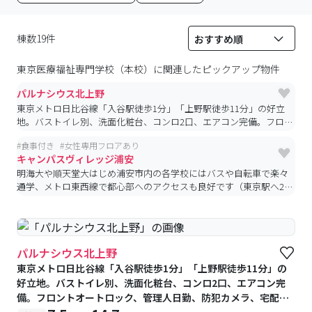
棟数19件
東京医療福祉専門学校（本校）
に関連したピックアップ物件
パルナシウス北上野
東京メトロ日比谷線「入谷駅徒歩1分」「上野駅徒歩11分」の好立
地。バストイレ別、洗面化粧台、コンロ2口、エアコン完備。フロ
ントオートロック、管理人日勤、防犯カメラ、宅配BOX付きで安
#
食事付き
#
女性専用フロアあり
心・快適です
キャンパスヴィレッジ浦安
明海大や順天堂大はじめ浦安市内の各学校にはバスや自転車で楽々
通学、メトロ東西線で都心部へのアクセスも良好です（東京駅へ21
分、上野駅へ27分）
パルナシウス北上野
東京メトロ日比谷線「入谷駅徒歩1分」「上野駅徒歩11分」の
好立地。バストイレ別、洗面化粧台、コンロ2口、エアコン完
備。フロントオートロック、管理人日勤、防犯カメラ、宅配