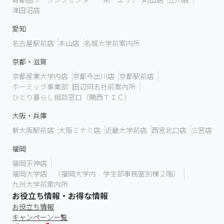
津田沼店
愛知
名古屋駅前店
本山店
名城大学前案内所
京都・滋賀
京都産業大学内店
京都今出川店
京都駅前店
ホーミック事業部
田辺同志社前案内所
ひとり暮らし相談窓口（関西ＴＩＣ）
大阪・兵庫
新大阪駅前店
大阪ミナミ店
近畿大学前店
西宮北口店
三宮店
福岡
福岡天神店
福岡大学店 （福岡大学内 学生部事務室別棟２階）
九州大学前案内所
お役立ち情報・お得な情報
お役立ち情報
キャンペーン一覧