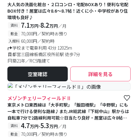
大人気の洗面化粧台・２口コンロ・宅配BOXあり！便利な宅配
BOX付き！居室は広々8.6〜8.7帖！近くに小・中学校があり住
環境も良好♪
7.1
8.2
-
賃料
万円
万円
／月
70,000円／契約時お預り
敷金
60,000円／契約時
入館料
学校まで電車利用 43分 12025m
都営三田線板橋区役所前駅 徒歩7分
築21年／RC5階建て
空室確認
詳細を見る
#予約受付中
#空室待ち
メゾンチェリーフィールドⅡ
東京メトロ東西線は「大手町駅」「飯田橋駅」「中野駅」にも
一本で行ける便利な路線♪またJR総武線『下総中山』駅からは
自転車7分で2路線利用可能☆日当たり良好・居室は広々8帖♪
近くにショッピングセンター有り(550m)♪
4.7
5.3
-
賃料
万円
万円
／月
70,000円／契約時お預り
敷金