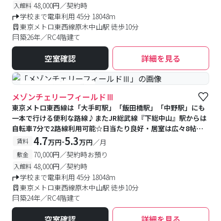
48,000円／契約時
入館料
学校まで電車利用 45分 18048m
東京メトロ東西線原木中山駅 徒歩10分
築26年／RC4階建て
空室確認
詳細を見る
#予約受付中
#空室待ち
メゾンチェリーフィールドⅢ
東京メトロ東西線は「大手町駅」「飯田橋駅」「中野駅」にも
一本で行ける便利な路線♪またJR総武線『下総中山』駅からは
自転車7分で2路線利用可能☆日当たり良好・居室は広々8帖♪
近くにショッピングセンター有り(550m)♪
4.7
5.3
-
賃料
万円
万円
／月
70,000円／契約時お預り
敷金
48,000円／契約時
入館料
学校まで電車利用 45分 18048m
東京メトロ東西線原木中山駅 徒歩10分
築24年／RC4階建て
空室確認
詳細を見る