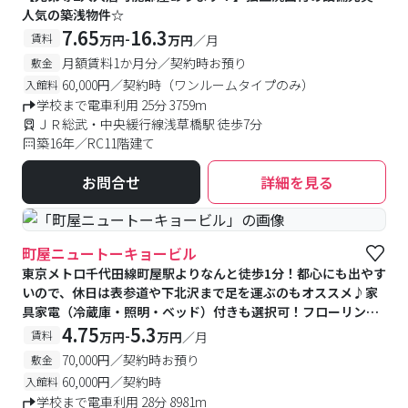
人気の築浅物件☆
7.65
16.3
-
賃料
万円
万円
／月
月額賃料1か月分／契約時お預り
敷金
60,000円／契約時（ワンルームタイプのみ）
入館料
学校まで電車利用 25分 3759m
ＪＲ総武・中央緩行線浅草橋駅 徒歩7分
築16年／RC11階建て
お問合せ
詳細を見る
町屋ニュートーキョービル
東京メトロ千代田線町屋駅よりなんと徒歩1分！都心にも出やす
いので、休日は表参道や下北沢まで足を運ぶのもオススメ♪家
具家電（冷蔵庫・照明・ベッド）付きも選択可！フローリング
タイプ★キッチンはIHコンロ導入済
4.75
5.3
-
賃料
万円
万円
／月
70,000円／契約時お預り
敷金
60,000円／契約時
入館料
学校まで電車利用 28分 8981m