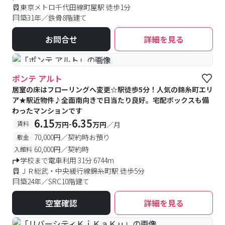
東京メトロ千代田線町屋駅 徒歩1分
築31年／鉄骨8階建て
お問合せ
詳細を見る
#予約受付中
#空室待ち
ポンテ アルト
居室の床はフローリングへ変更☆駅徒歩5分！人気の錦糸町エリ
ア★駅近物件♪全面南向きで日当たり良好。宅配ボックスも備
わったマンションです
6.15
6.35
-
賃料
万円
万円
／月
70,000円／契約時お預り
敷金
60,000円／契約時
入館料
学校まで電車利用 31分 6744m
ＪＲ総武・中央緩行線錦糸町駅 徒歩5分
築24年／SRC10階建て
空室確認
詳細を見る