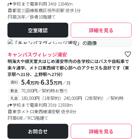
学校まで電車利用 34分 11646m
都営三田線板橋区役所前駅 徒歩1分
築26年／鉄骨10階建て
空室確認
詳細を見る
#食事付き
#女性専用フロアあり
キャンパスヴィレッジ浦安
明海大や順天堂大はじめ浦安市内の各学校にはバスや自転車で
楽々通学、メトロ東西線で都心部へのアクセスも良好です（東
京駅へ21分、上野駅へ27分）
5.4
6.35
-
賃料
万円
万円
／月
70,000円／契約時お預り
敷金
180,000円（1年契約）240,000円（2年契約）／契約時
礼金
学校まで電車利用 35分 11938m
東京メトロ東西線浦安駅 徒歩8分
築6年／RC5階建て
お問合せ
詳細を見る