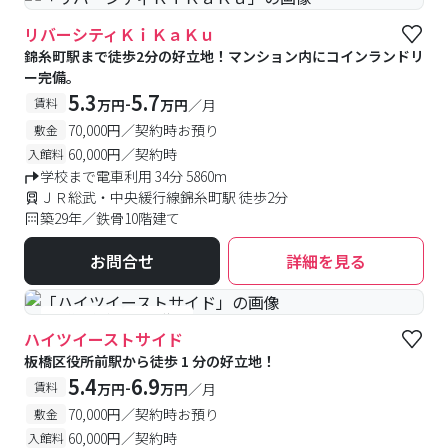
リバーシティＫｉＫａＫｕ
錦糸町駅まで徒歩2分の好立地！マンション内にコインランドリ
ー完備。
5.3
5.7
-
賃料
万円
万円
／月
70,000円／契約時お預り
敷金
60,000円／契約時
入館料
学校まで電車利用 34分 5860m
ＪＲ総武・中央緩行線錦糸町駅 徒歩2分
築29年／鉄骨10階建て
お問合せ
詳細を見る
#予約受付中
#空室待ち
ハイツイーストサイド
板橋区役所前駅から徒歩 1 分の好立地！
5.4
6.9
-
賃料
万円
万円
／月
70,000円／契約時お預り
敷金
60,000円／契約時
入館料