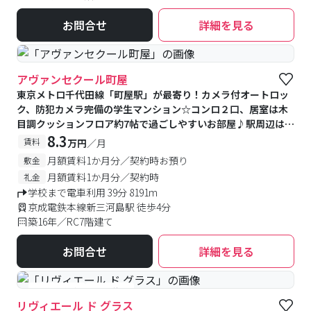
お問合せ
詳細を見る
アヴァンセクール町屋
東京メトロ千代田線「町屋駅」が最寄り！カメラ付オートロッ
ク、防犯カメラ完備の学生マンション☆コンロ２口、居室は木
目調クッションフロア約7帖で過ごしやすいお部屋♪駅周辺はお
店多数！物件は落ち着いた住宅地エリアに立地
8.3
賃料
万円
／月
月額賃料1か月分／契約時お預り
敷金
月額賃料1か月分／契約時
礼金
学校まで電車利用 39分 8191m
京成電鉄本線新三河島駅 徒歩4分
築16年／RC7階建て
お問合せ
詳細を見る
#予約受付中
#空室待ち
リヴィエール ド グラス