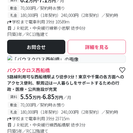
万円
万円
／月
70,000円／契約時お預り
敷金
180,000円（1年契約）240,000円（2年契約）／契約時
礼金
学校まで電車利用 39分 10589m
ＪＲ総武・中央緩行線新小岩駅 徒歩6分
築3年／RC13階建て
お問合せ
詳細を見る
#食事付き
#女性専用フロアあり
バウスクロス西船橋
5路線利用可な西船橋駅より徒歩3分！東京や千葉の各方面への
アクセス便利、駅周辺は一人暮らしをサポートするための行
政・医療・公共施設が充実
5.55
6.85
-
賃料
万円
万円
／月
70,000円／契約時お預り
敷金
180,000円（1年契約）240,000円（2年契約）／契約時
礼金
学校まで電車利用 39分 23715m
ＪＲ総武・中央緩行線西船橋駅 徒歩3分
築5年／RC12階建て