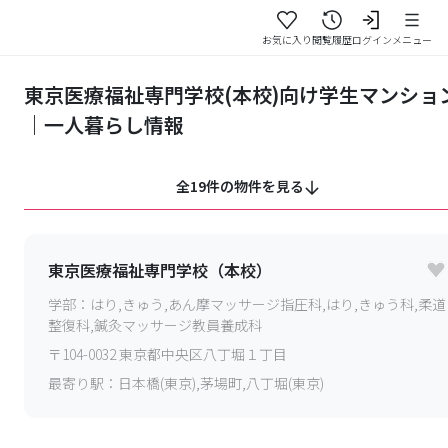
お気に入り
閲覧履歴
ログイン
メニュー
東京医療福祉専門学校(本校)向け学生マンショ
｜一人暮らし情報
全19件の物件を見る
東京医療福祉専門学校（本校）
学部：
はり,きゅう,あん摩マッサージ指圧科,はり,きゅう科,柔道
整復科,鍼灸マッサージ教員養成科
〒
104-0032
東京都中央区八丁堀１丁目
最寄り駅：
日本橋(東京),茅場町,八丁堀(東京)