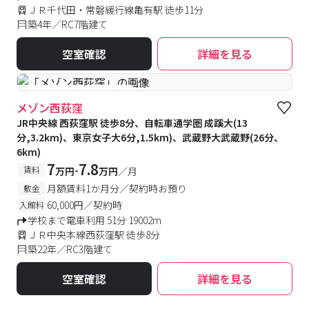
ＪＲ千代田・常磐緩行線亀有駅 徒歩11分
築4年／RC7階建て
空室確認
詳細を見る
#予約受付中
#空室待ち
メゾン西荻窪
JR中央線 西荻窪駅 徒歩8分、自転車通学圏 成蹊大(13
分,3.2km)、東京女子大6分,1.5km)、武蔵野大武蔵野(26分、
6km)
7
7.8
-
賃料
万円
万円
／月
月額賃料1か月分／契約時お預り
敷金
60,000円／契約時
入館料
学校まで電車利用 51分 19002m
ＪＲ中央本線西荻窪駅 徒歩8分
築22年／RC3階建て
空室確認
詳細を見る