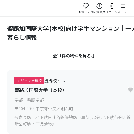
お気に入り
閲覧履歴
ログイン
メニュー
聖路加国際大学(本校)向け学生マンション｜一
暮らし情報
全11件の物件を見る
提携校とは
ナジック提携校
聖路加国際大学（本校）
学部：
看護学部
〒
104-0044
東京都中央区明石町
最寄り駅：
地下鉄日比谷線築地駅下車徒歩3分,地下鉄有楽町線
新富町駅下車徒歩5分