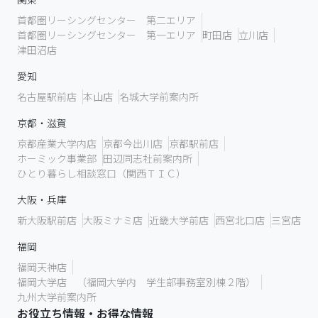
首都圏リーシングセンター 第二エリア
首都圏リーシングセンター 第一エリア
町田店
立川店
津田沼店
愛知
名古屋駅前店
本山店
名城大学前案内所
京都・滋賀
京都産業大学内店
京都今出川店
京都駅前店
ホーミック事業部
田辺同志社前案内所
ひとり暮らし相談窓口（関西ＴＩＣ）
大阪・兵庫
新大阪駅前店
大阪ミナミ店
近畿大学前店
西宮北口店
三宮店
福岡
福岡天神店
福岡大学店 （福岡大学内 学生部事務室別棟２階）
九州大学前案内所
お役立ち情報・お得な情報