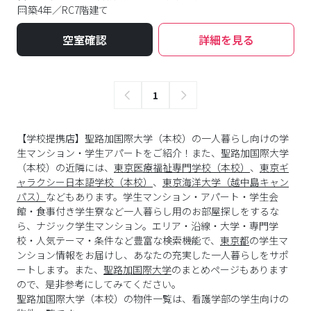
築4年／RC7階建て
空室確認
詳細を見る
1
【学校提携店】聖路加国際大学（本校）の一人暮らし向けの学
生マンション・学生アパートをご紹介！また、聖路加国際大学
（本校）の近隣には、
東京医療福祉専門学校（本校）
、
東京ギ
ャラクシー日本語学校（本校）
、
東京海洋大学（越中島キャン
パス）
などもあります。学生マンション・アパート・学生会
館・食事付き学生寮など一人暮らし用のお部屋探しをするな
ら、ナジック学生マンション。エリア・沿線・大学・専門学
校・人気テーマ・条件など豊富な検索機能で、
東京都
の学生マ
ンション情報をお届けし、あなたの充実した一人暮らしをサポ
ートします。また、
聖路加国際大学
のまとめページもあります
ので、是非参考にしてみてください。
聖路加国際大学
（
本校
）の物件一覧は、
看護学部
の学生向けの