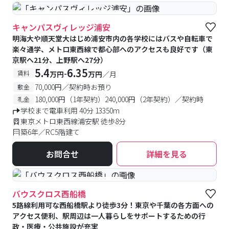
#食事付き
#女性専用フロアあり
キャンパスヴィレッジ浦安
明海大や順天堂大はじめ浦安市内の各学校にはバスや自転車で
楽々通学、メトロ東西線で都心部へのアクセスも良好です（東
京駅へ21分、上野駅へ27分）
5.4
6.35
-
賃料
万円
万円
／月
70,000円／契約時お預り
敷金
180,000円（1年契約）240,000円（2年契約）／契約時
礼金
学校まで電車利用 40分 13350m
東京メトロ東西線浦安駅 徒歩8分
築6年／RC5階建て
お問合せ
詳細を見る
#食事付き
#女性専用フロアあり
バウスクロス西船橋
5路線利用可な西船橋駅より徒歩3分！東京や千葉の各方面への
アクセス便利、駅周辺は一人暮らしをサポートするための行
政・医療・公共施設が充実