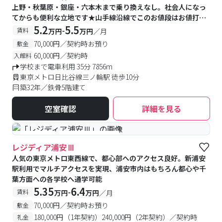
上野・秋葉原・銀座・六本木まで乗り換えなし。社会人になっ
てからも便利な立地です★山手線沿線でこのお値段はお値打ち
です♪無料バイク置場あり！
5.2
5.5
-
賃料
万円
万円
／月
70,000円／契約時お預り
敷金
60,000円／契約時
入館料
学校まで電車利用 35分 7856m
東京メトロ日比谷線三ノ輪駅 徒歩10分
築32年／鉄骨5階建て
空室確認
詳細を見る
#食事付き
#女性専用フロアあり
レジディア浦安Ⅲ
人気の東京メトロ東西線で、都心部へのアクセス良好。新浦安
駅利用でマルチアクセスを実現、浦安市内はもちろん都心や千
葉方面への各学校へ通学可能
5.35
6.4
-
賃料
万円
万円
／月
70,000円／契約時お預り
敷金
180,000円（1年契約）240,000円（2年契約）／契約時
礼金