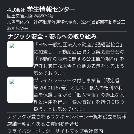
国土交通大臣(2)第9054号
加盟団体／(一社)不動産流通経営協会、(公社)首都圏不動産公正
取引協議会
ナジック安全・安心への取り組み
「FRK 一般社団法人不動産流通経営協会」
に加盟し、不動産公正取引協議会連合会の
「不動産の表示に関する公正競争規約」を
遵守し適正な広告その他の表示をするよう
努めております。
プライバシーマーク付与事業者（認定番
号:20001167号）として、個人の権利や利
益を保護しながら「個人情報」の適正な管
理と活用を行い「個人情報」を適切に取り
扱うことに努めています。
ナジックが愛されるワケ
キャンペーン一覧
お役立ち情報
店舗一覧
よくあるご質問
お問合せ
プライバシーポリシー
サイトマップ
会社案内