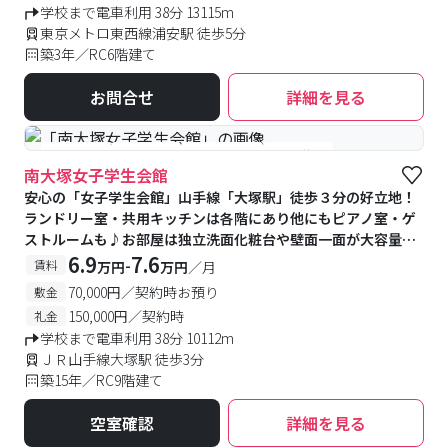
学校まで電車利用 38分 13115m
東京メトロ東西線浦安駅 徒歩5分
築3年／RC6階建て
お問合せ
詳細を見る
#食事付き
#女性専用
#予約受付中
#空室待ち
南大塚女子学生会館
安心の「女子学生会館」山手線「大塚駅」徒歩３分の好立地！
ランドリー室・共用キッチンは各階にあり他にもピアノ室・ゲ
ストルームも♪お部屋は独立洗面化粧台や壁面一面が大容量の
収納棚もあり快適
6.9
7.6
-
賃料
万円
万円
／月
70,000円／契約時お預り
敷金
150,000円／契約時
礼金
学校まで電車利用 38分 10112m
ＪＲ山手線大塚駅 徒歩3分
築15年／RC9階建て
空室確認
詳細を見る