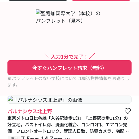
入力1分で完了！
今すぐパンフレット請求（無料）
※パンフレットのない学校については周辺物件情報をお送りし
ます。
パルナシウス北上野
東京メトロ日比谷線「入谷駅徒歩1分」「上野駅徒歩11分」の
好立地。バストイレ別、洗面化粧台、コンロ2口、エアコン完
備。フロントオートロック、管理人日勤、防犯カメラ、宅配
BOX付きで安心・快適です
7.5
14.7
-
賃料