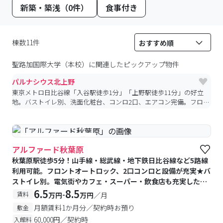
新築・築浅（0件）
食事付き
棟数11件
聖路加国際大学（本校）
に関連したピックアップ物件
パルナシウス北上野
東京メトロ日比谷線「入谷駅徒歩1分」「上野駅徒歩11分」の好立
地。バストイレ別、洗面化粧台、コンロ2口、エアコン完備。フロ
ントオートロック、管理人日勤、防犯カメラ、宅配BOX付きで安
心・快適です
#予約受付中
#空室待ち
アルファード秋葉原
秋葉原駅徒歩5分！山手線・総武線・地下鉄日比谷線など5路線
利用可能。フロントオートロック、2口コンロと設備が充実★バ
ストイレ別。電気街やカフェ・スーパー・飲食店も充実した秋
葉原♪
6.5
8.5
-
賃料
万円
万円
／月
月額賃料1か月分／契約時お預り
敷金
60,000円／契約時
入館料