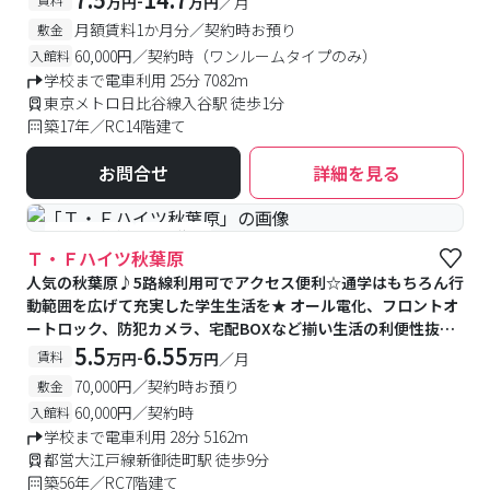
万円
万円
／月
月額賃料1か月分／契約時お預り
敷金
60,000円／契約時（ワンルームタイプのみ）
入館料
学校まで電車利用 25分 7082m
東京メトロ日比谷線入谷駅 徒歩1分
築17年／RC14階建て
お問合せ
詳細を見る
#予約受付中
#空室待ち
Ｔ・Ｆハイツ秋葉原
人気の秋葉原♪5路線利用可でアクセス便利☆通学はもちろん行
動範囲を広げて充実した学生生活を★ オール電化、フロントオ
ートロック、防犯カメラ、宅配BOXなど揃い生活の利便性抜
群！
5.5
6.55
-
賃料
万円
万円
／月
70,000円／契約時お預り
敷金
60,000円／契約時
入館料
学校まで電車利用 28分 5162m
都営大江戸線新御徒町駅 徒歩9分
築56年／RC7階建て