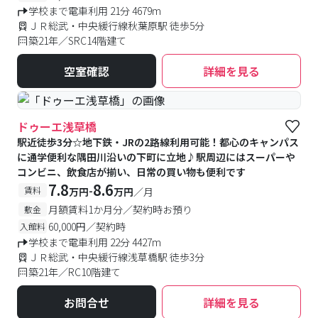
学校まで電車利用 21分 4679m
ＪＲ総武・中央緩行線秋葉原駅 徒歩5分
築21年／SRC14階建て
空室確認
詳細を見る
ドゥーエ浅草橋
駅近徒歩3分☆地下鉄・JRの2路線利用可能！都心のキャンパス
に通学便利な隅田川沿いの下町に立地♪駅周辺にはスーパーや
コンビニ、飲食店が揃い、日常の買い物も便利です
7.8
8.6
-
賃料
万円
万円
／月
月額賃料1か月分／契約時お預り
敷金
60,000円／契約時
入館料
学校まで電車利用 22分 4427m
ＪＲ総武・中央緩行線浅草橋駅 徒歩3分
築21年／RC10階建て
お問合せ
詳細を見る