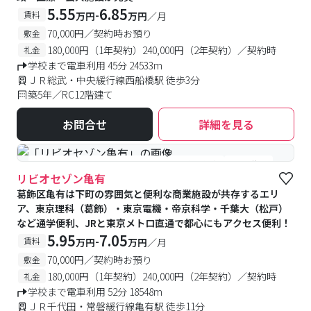
5.55
6.85
-
賃料
万円
万円
／月
70,000円／契約時お預り
敷金
180,000円（1年契約）240,000円（2年契約）／契約時
礼金
学校まで電車利用 45分 24533m
ＪＲ総武・中央緩行線西船橋駅 徒歩3分
築5年／RC12階建て
お問合せ
詳細を見る
#食事付き
#女性専用フロアあり
#予約受付中
#空室待ち
リビオセゾン亀有
葛飾区亀有は下町の雰囲気と便利な商業施設が共存するエリ
ア、東京理科（葛飾）・東京電機・帝京科学・千葉大（松戸）
など通学便利、JRと東京メトロ直通で都心にもアクセス便利！
5.95
7.05
-
賃料
万円
万円
／月
70,000円／契約時お預り
敷金
180,000円（1年契約）240,000円（2年契約）／契約時
礼金
学校まで電車利用 52分 18548m
ＪＲ千代田・常磐緩行線亀有駅 徒歩11分