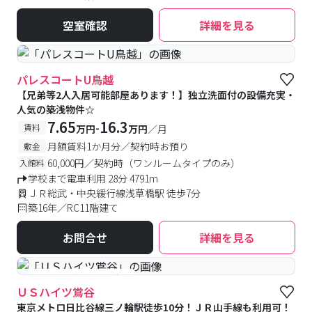
空室確認
詳細を見る
パレスコートU鳥越
【兄弟等2人入居可能部屋あります！】独立洗面付の設備充実・
人気の築浅物件☆
7.65
16.3
-
賃料
万円
万円
／月
月額賃料1か月分／契約時お預り
敷金
60,000円／契約時（ワンルームタイプのみ）
入館料
学校まで電車利用 28分 4791m
ＪＲ総武・中央緩行線浅草橋駅 徒歩7分
築16年／RC11階建て
お問合せ
詳細を見る
#予約受付中
#空室待ち
ＵＳハイツ鴬谷
東京メトロ日比谷線三ノ輪駅徒歩10分！ＪＲ山手線も利用可！