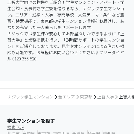
上智大学向けの物件をご紹介！学生マンション・アパート・学
生会館・食事付き学生寮を借りるなら、ナジック学生マンショ
ン。エリア・沿線・大学・専門学校・人気テーマ・条件など豊
富な検索機能で、東京都の学生マンション情報をお届けし、あ
なたの充実した一人暮らしをサポートします。

ナジックでは学生様が安心してお部屋探しができるように『上
智大学』と業務提携を行い、「24時間サポートの学生マンショ
ン」をご紹介しております。見学やオンラインによる住まい相
談も可能です。お気軽にお問い合わせください♪フリーダイヤ
ル 0120-356-520
ナジック学生マンション
全エリア
東京都
上智大学
上智大
学生マンションを探す
検索TOP
北海道
宮城県
東京都
神奈川県
千葉県
埼玉県
愛知県