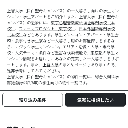
上智大学（目白聖母キャンパス）の一人暮らし向けの学生マン
ション・学生アパートをご紹介！また、上智大学（目白聖母キ
ャンパス）の近隣には、
東京心理音楽療法福祉専門学校（本
校）
、
ファーマプロダクト（東京校）
、
日本外国語専門学校
（本校）
などもあります。学生マンション・アパート・学生会
館・食事付き学生寮など一人暮らし用のお部屋探しをするな
ら、ナジック学生マンション。エリア・沿線・大学・専門学
校・人気テーマ・条件など豊富な検索機能で、
東京都
の学生マ
ンション情報をお届けし、あなたの充実した一人暮らしをサポ
ートします。また、
上智大学
のまとめページもありますので、
是非参考にしてみてください。
上智大学
（
目白聖母キャンパス
）の物件一覧は、
総合人間科学
部(看護学科2,3年)
の学生向けの物件一覧です。
絞り込み条件
気軽に相談したい