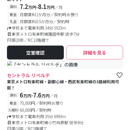
7.2
8.1
-
賃料
万円
万円
／月
月額賃料1か月分／契約時お預り
敷金
月額賃料0.5か月分／契約時
礼金
学校まで電車利用 34分 5533m
東京メトロ有楽町線護国寺駅 徒歩7分
築20年／RC13階建て
空室確認
詳細を見る
#予約受付中
#空室待ち
セントラル リベルテ
東京メトロ有楽町線・副都心線・西武有楽町線の3路線利用可
能！
6
7.6
-
賃料
万円
万円
／月
70,000円／契約時お預り
敷金
60,000円／契約時
入館料
学校まで電車利用 35分 6993m
東京メトロ有楽町線小竹向原駅 徒歩8分
築18年／RC5階建て