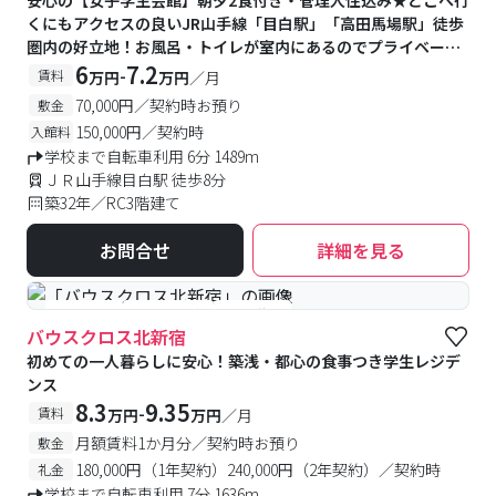
安心の【女子学生会館】朝夕2食付き・管理人住込み★どこへ行
くにもアクセスの良いJR山手線「目白駅」「高田馬場駅」徒歩
圏内の好立地！お風呂・トイレが室内にあるのでプライベート
空間も確保可能です♪
6
7.2
-
賃料
万円
万円
／月
70,000円／契約時お預り
敷金
150,000円／契約時
入館料
学校まで自転車利用 6分 1489m
ＪＲ山手線目白駅 徒歩8分
築32年／RC3階建て
お問合せ
詳細を見る
#食事付き
#予約受付中
#空室待ち
バウスクロス北新宿
初めての一人暮らしに安心！築浅・都心の食事つき学生レジデ
ンス
8.3
9.35
-
賃料
万円
万円
／月
月額賃料1か月分／契約時お預り
敷金
180,000円（1年契約）240,000円（2年契約）／契約時
礼金
学校まで自転車利用 7分 1636m