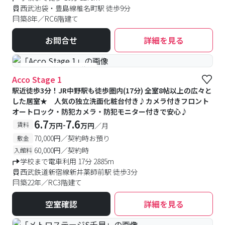
西武池袋・豊島線椎名町駅 徒歩9分
築8年／RC6階建て
お問合せ
詳細を見る
#予約受付中
#空室待ち
Acco Stage 1
駅近徒歩3分！JR中野駅も徒歩圏内(17分) 全室8帖以上の広々と
した居室★ 人気の独立洗面化粧台付き♪カメラ付きフロント
オートロック・防犯カメラ・防犯モニター付きで安心♪
6.7
7.6
-
賃料
万円
万円
／月
70,000円／契約時お預り
敷金
60,000円／契約時
入館料
学校まで電車利用 17分 2885m
西武鉄道新宿線新井薬師前駅 徒歩3分
築22年／RC3階建て
空室確認
詳細を見る