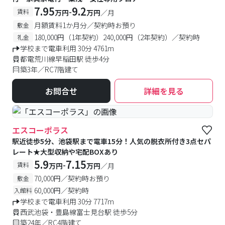
7.95
9.2
-
賃料
万円
万円
／月
月額賃料1か月分／契約時お預り
敷金
180,000円（1年契約）240,000円（2年契約）／契約時
礼金
学校まで電車利用 30分 4761m
都電荒川線早稲田駅 徒歩4分
築3年／RC7階建て
お問合せ
詳細を見る
エスコーポラス
駅近徒歩5分、池袋駅まで電車15分！人気の脱衣所付き3点セパ
レート★大型収納や宅配BOXあり
5.9
7.15
-
賃料
万円
万円
／月
70,000円／契約時お預り
敷金
60,000円／契約時
入館料
学校まで電車利用 30分 7717m
西武池袋・豊島線富士見台駅 徒歩5分
築24年／RC4階建て