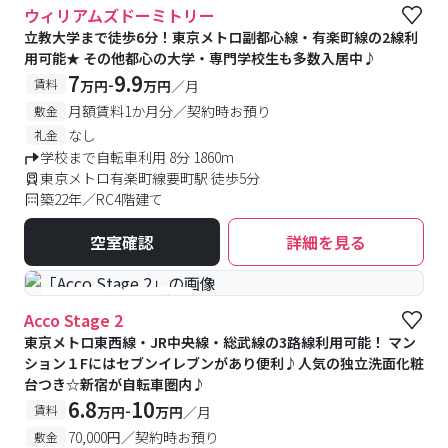
ウィリアムズドーミトリー
立教大学まで徒歩6分！東京メトロ副都心線・有楽町線の2線利
用可能★ その他都心の大学・専門学校生も多数入居中♪
7
9.9
-
賃料
万円
万円
／月
月額賃料1か月分／契約時お預り
敷金
なし
礼金
学校まで自転車利用 8分 1860m
東京メトロ有楽町線要町駅 徒歩5分
築22年／RC4階建て
空室確認
詳細を見る
#予約受付中
#空室待ち
Acco Stage 2
東京メトロ東西線・JR中央線・総武線の3路線利用可能！ マン
ション１Fにはセブンイレブンがあり便利♪人気の独立洗面化粧
台つき☆新宿が自転車圏内♪
6.8
10
-
賃料
万円
万円
／月
70,000円／契約時お預り
敷金