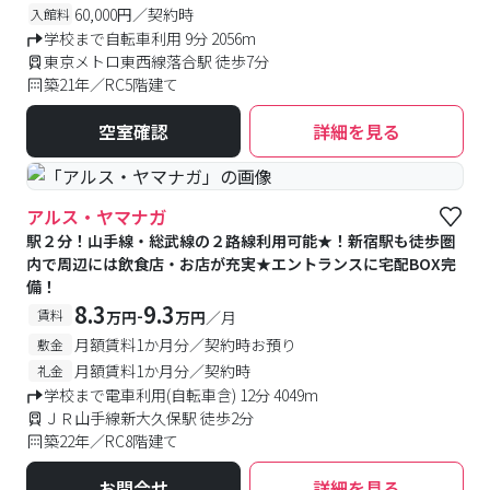
60,000円／契約時
入館料
学校まで自転車利用 9分 2056m
東京メトロ東西線落合駅 徒歩7分
築21年／RC5階建て
空室確認
詳細を見る
アルス・ヤマナガ
駅２分！山手線・総武線の２路線利用可能★！新宿駅も徒歩圏
内で周辺には飲食店・お店が充実★エントランスに宅配BOX完
備！
8.3
9.3
-
賃料
万円
万円
／月
月額賃料1か月分／契約時お預り
敷金
月額賃料1か月分／契約時
礼金
学校まで電車利用(自転車含) 12分 4049m
ＪＲ山手線新大久保駅 徒歩2分
築22年／RC8階建て
お問合せ
詳細を見る