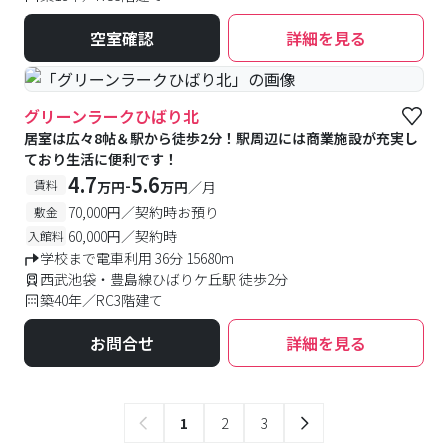
空室確認
詳細を見る
グリーンラークひばり北
居室は広々8帖＆駅から徒歩2分！駅周辺には商業施設が充実し
ており生活に便利です！
4.7
5.6
-
賃料
万円
万円
／月
70,000円／契約時お預り
敷金
60,000円／契約時
入館料
学校まで電車利用 36分 15680m
西武池袋・豊島線ひばりケ丘駅 徒歩2分
築40年／RC3階建て
お問合せ
詳細を見る
1
2
3