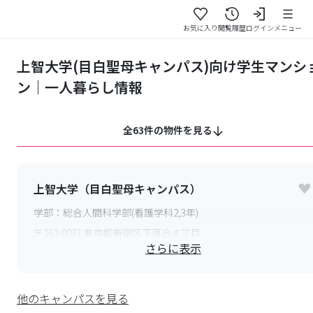
お気に入り
閲覧履歴
ログイン
メニュー
上智大学(目白聖母キャンパス)向け学生マンシ
ン｜一人暮らし情報
全63件の物件を見る
上智大学（目白聖母キャンパス）
学部：
総合人間科学部(看護学科2,3年)
〒
161-0033
東京都新宿区下落合４丁目
さらに表示
最寄り駅：
西武新宿線 下落合駅 徒歩8分,西武新宿線 椎名
町駅 徒歩10分,JR山手線 目白駅 徒歩15分,JR「目白」駅よ
り 都バス［練馬車庫前 白 61 または池 65］行きで5分「聖母病院
他のキャンパスを見る
入口」下車,JR「新宿」駅西口より 関東バス［丸山営業所 宿
02］行きで 25 分「聖母病院」下車