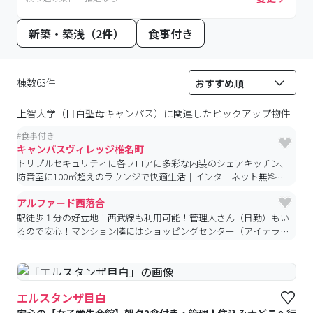
新築・築浅（2件）
食事付き
棟数63件
上智大学（目白聖母キャンパス）
に関連したピックアップ物件
#
食事付き
キャンパスヴィレッジ椎名町
トリプルセキュリティに各フロアに多彩な内装のシェアキッチン、
防音室に100㎡超えのラウンジで快適生活｜インターネット無料物
件｜
アルファード西落合
駅徒歩１分の好立地！西武線も利用可能！管理人さん（日勤）もい
るので安心！マンション隣にはショッピングセンター（アイテラ
ス）があり、便利な生活環境が整っています★
#食事付き
#女性専用
エルスタンザ目白