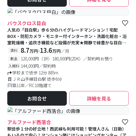
#女性専用フロアあり
バウスクロス目白
人気の「目白駅」歩６分のハイグレードマンション！宅配
BOX・防犯カメラ・モニター付インターホン・洗面化粧台・浴
室乾燥機・追炊き機能など設備が充実★閑静で緑豊かな目白エ
リアは住みやすさ抜群♪
8.7
13.6
-
賃料
万円
万円
／月
120,000円（1R）180,000円(2DK）／契約時お預り
敷金
144,000円／契約時
入館料
学校まで徒歩 12分 885m
ＪＲ山手線目白駅 徒歩6分
築11年／RC10階建て
お問合せ
詳細を見る
アルファード西落合
駅徒歩１分の好立地！西武線も利用可能！管理人さん（日勤）
もいるので安心！マンション隣にはショッピングセンター（ア