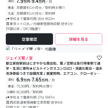
7.9
9.4
-
賃料
万円
万円
／月
ムつきで収納たっぷり♪
月額賃料1か月分／契約時お預り
敷金
月額賃料1か月分／契約時
礼金
学校まで電車利用 26分 4922m
東京メトロ丸ノ内線新宿御苑前駅 徒歩1分
築61年／SRC9階建て
空室確認
詳細を見る
#予約受付中
#空室待ち
ジェイズ鷺ノ宮
都立家政駅前はにぎやかな商店街、鷺ノ宮駅は急行停車駅で通
学・生活に便利★ビルトインガスコンロ2口・洗面化粧台・温水
洗浄便座つきで設備充実♪居室照明、エアコン、クローゼット
が備え付け♪エントランスに宅配BOX完備♪
6.9
7.65
-
賃料
万円
万円
／月
70,000円／契約時お預り
敷金
60,000円／契約時
入館料
学校まで電車利用 27分 5947m
西武鉄道新宿線都立家政駅 徒歩6分
築21年／RC3階建て