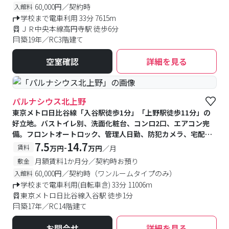
60,000円／契約時
入館料
学校まで電車利用 33分 7615m
ＪＲ中央本線高円寺駅 徒歩6分
築19年／RC3階建て
空室確認
詳細を見る
パルナシウス北上野
東京メトロ日比谷線「入谷駅徒歩1分」「上野駅徒歩11分」の
好立地。バストイレ別、洗面化粧台、コンロ2口、エアコン完
備。フロントオートロック、管理人日勤、防犯カメラ、宅配
BOX付きで安心・快適です
7.5
14.7
-
賃料
万円
万円
／月
月額賃料1か月分／契約時お預り
敷金
60,000円／契約時（ワンルームタイプのみ）
入館料
学校まで電車利用(自転車含) 33分 11006m
東京メトロ日比谷線入谷駅 徒歩1分
築17年／RC14階建て
お問合せ
詳細を見る