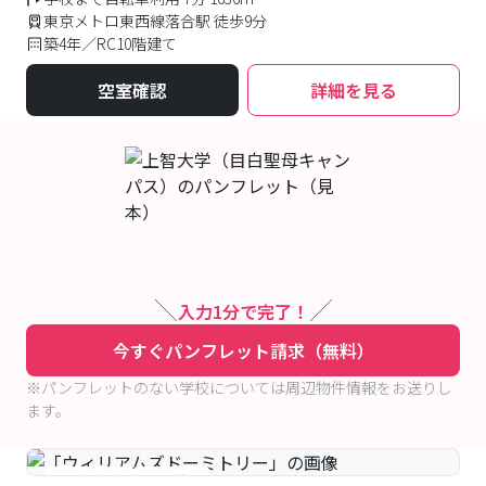
東京メトロ東西線落合駅 徒歩9分
築4年／RC10階建て
空室確認
詳細を見る
入力1分で完了！
今すぐパンフレット請求（無料）
※パンフレットのない学校については周辺物件情報をお送りし
ます。
#予約受付中
#空室待ち