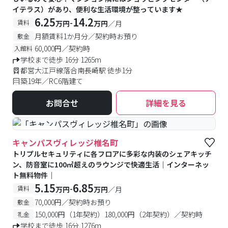
イテラス）があり、便利な生活環境が整っています★
6.25
14.2
-
賃料
万円
万円
／月
月額賃料1か月分／契約時お預り
敷金
60,000円／契約時
入館料
学校まで徒歩 16分 1265m
都営大江戸線落合南長崎駅 徒歩1分
築19年／RC6階建て
お問合せ
詳細を見る
#食事付き
キャンパスヴィレッジ椎名町
トリプルセキュリティに各フロアに多彩な内装のシェアキッチ
ン、防音室に100㎡超えのラウンジで快適生活｜インターネッ
ト無料物件｜
5.15
6.85
-
賃料
万円
万円
／月
70,000円／契約時お預り
敷金
150,000円（1年契約）180,000円（2年契約）／契約時
礼金
学校まで徒歩 16分 1276m