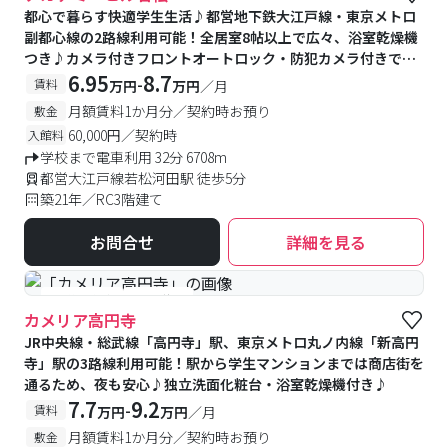
都心で暮らす快適学生生活♪都営地下鉄大江戸線・東京メトロ
副都心線の2路線利用可能！全居室8帖以上で広々、浴室乾燥機
つき♪カメラ付きフロントオートロック・防犯カメラ付きで安
心♪徒歩自転車圏内の学校多数★
6.95
8.7
-
賃料
万円
万円
／月
月額賃料1か月分／契約時お預り
敷金
60,000円／契約時
入館料
学校まで電車利用 32分 6708m
都営大江戸線若松河田駅 徒歩5分
築21年／RC3階建て
お問合せ
詳細を見る
#予約受付中
#空室待ち
カメリア高円寺
JR中央線・総武線「高円寺」駅、東京メトロ丸ノ内線「新高円
寺」駅の3路線利用可能！駅から学生マンションまでは商店街を
通るため、夜も安心♪独立洗面化粧台・浴室乾燥機付き♪
7.7
9.2
-
賃料
万円
万円
／月
月額賃料1か月分／契約時お預り
敷金