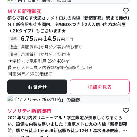
ＭＹＥ新宿御苑
都心で暮らす快適さ♪メトロ丸の内線「新宿御苑」駅まで徒歩1
分！新宿駅も徒歩圏内、宅配BOXつき♪2人入居可能なお部屋
（２Kタイプ）もございます★
6.75
14.5
-
賃料
万円
万円
／月
月額賃料1か月分／契約時お預り
敷金
月額賃料1か月分／契約時
礼金
学校まで電車利用 26分 4864m
東京メトロ丸ノ内線新宿御苑前駅 徒歩1分
築54年／SRC9階建て
お問合せ
詳細を見る
#予約受付中
#空室待ち
ソノリティ新宿御苑
2021年3月内装リニューアル！学生限定が羨ましくなるくら
い、設備も内装も整いました！東京メトロ丸の内線「新宿御苑
前」駅から徒歩1分★JR新宿駅も徒歩12分！温水洗浄便座、浴
室乾燥機、洗面化粧台、2口コンロが備え付け♪、トランクルー