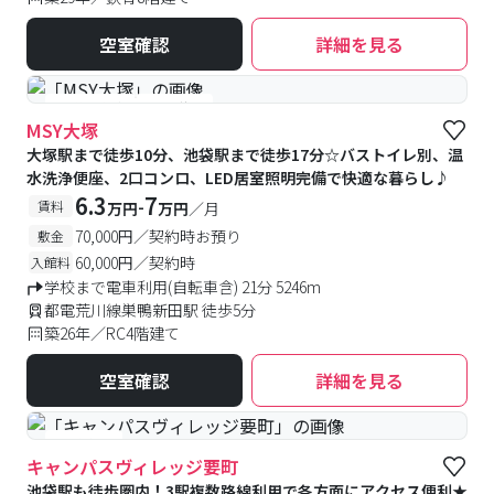
空室確認
詳細を見る
#予約受付中
#空室待ち
MSY大塚
大塚駅まで徒歩10分、池袋駅まで徒歩17分☆バストイレ別、温
水洗浄便座、2口コンロ、LED居室照明完備で快適な暮らし♪
6.3
7
-
賃料
万円
万円
／月
70,000円／契約時お預り
敷金
60,000円／契約時
入館料
学校まで電車利用(自転車含) 21分 5246m
都電荒川線巣鴨新田駅 徒歩5分
築26年／RC4階建て
空室確認
詳細を見る
#食事付き
キャンパスヴィレッジ要町
池袋駅も徒歩圏内！3駅複数路線利用で各方面にアクセス便利★