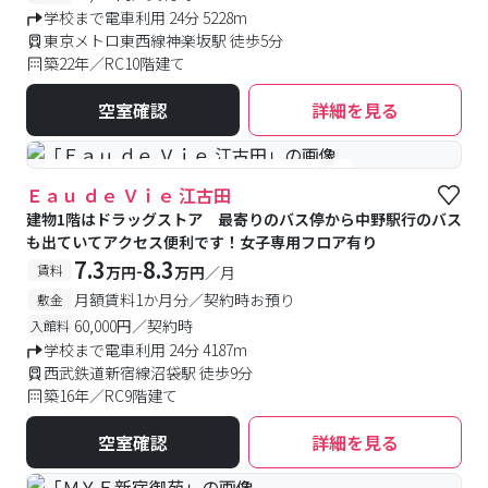
学校まで電車利用 24分 5228m
東京メトロ東西線神楽坂駅 徒歩5分
築22年／RC10階建て
空室確認
詳細を見る
#女性専用フロアあり
#予約受付中
#空室待ち
Ｅａｕ ｄｅ Ｖｉｅ 江古田
建物1階はドラッグストア 最寄りのバス停から中野駅行のバス
も出ていてアクセス便利です！女子専用フロア有り
7.3
8.3
-
賃料
万円
万円
／月
月額賃料1か月分／契約時お預り
敷金
60,000円／契約時
入館料
学校まで電車利用 24分 4187m
西武鉄道新宿線沼袋駅 徒歩9分
築16年／RC9階建て
空室確認
詳細を見る