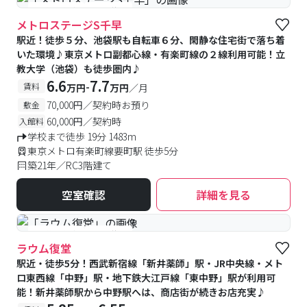
#予約受付中
#空室待ち
メトロステージS千早
駅近！徒歩５分、池袋駅も自転車６分、閑静な住宅街で落ち着
いた環境♪東京メトロ副都心線・有楽町線の２線利用可能！立
教大学（池袋）も徒歩圏内♪
6.6
7.7
-
賃料
万円
万円
／月
70,000円／契約時お預り
敷金
60,000円／契約時
入館料
学校まで徒歩 19分 1483m
東京メトロ有楽町線要町駅 徒歩5分
築21年／RC3階建て
空室確認
詳細を見る
#予約受付中
#空室待ち
ラウム復堂
駅近・徒歩5分！西武新宿線「新井薬師」駅・JR中央線・メト
ロ東西線「中野」駅・地下鉄大江戸線「東中野」駅が利用可
能！新井薬師駅から中野駅へは、商店街が続きお店充実♪