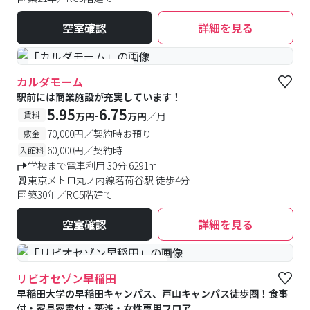
空室確認
詳細を見る
#予約受付中
#空室待ち
カルダモーム
駅前には商業施設が充実しています！
5.95
6.75
-
賃料
万円
万円
／月
70,000円／契約時お預り
敷金
60,000円／契約時
入館料
学校まで電車利用 30分 6291m
東京メトロ丸ノ内線茗荷谷駅 徒歩4分
築30年／RC5階建て
空室確認
詳細を見る
#食事付き
#女性専用フロアあり
リビオセゾン早稲田
早稲田大学の早稲田キャンパス、戸山キャンパス徒歩圏！食事
付・家具家電付・築浅・女性専用フロア