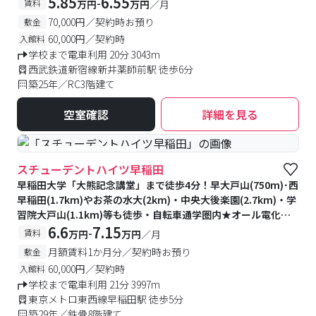
5.85
6.55
-
賃料
万円
万円
／月
70,000円／契約時お預り
敷金
60,000円／契約時
入館料
学校まで電車利用 20分 3043m
西武鉄道新宿線新井薬師前駅 徒歩6分
築25年／RC3階建て
空室確認
詳細を見る
#予約受付中
#空室待ち
スチューデントハイツ早稲田
早稲田大学「大熊記念講堂」まで徒歩4分！早大戸山(750m)･西
早稲田(1.7km)やお茶の水大(2km)・中央大後楽園(2.7km)・学
習院大戸山(1.1km)等も徒歩・自転車通学圏内★オール電化・
全室角部屋・7帖以上！フロントオートロック・防犯カメラ・防
6.6
7.15
-
賃料
万円
万円
／月
犯モニター付きで安心♪物件周辺スーパー・飲食店など学生に
月額賃料1か月分／契約時お預り
敷金
便利なお店が充実☆
60,000円／契約時
入館料
学校まで電車利用 21分 3997m
東京メトロ東西線早稲田駅 徒歩5分
築29年／鉄骨8階建て