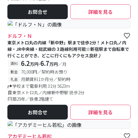
お問合せ
詳細を見る
ドルフ・Ｎ
東京メトロ丸の内線「新中野」駅まで徒歩2分！メトロ丸ノ内
線・JR中央線・総武線の３路線利用可能☆新宿駅まで自転車で
行くことができ、どこに行くにもアクセス良好♪
6.2
6.7
-
賃料
万円
万円
／月
70,000円／契約時お預り
敷金
月額賃料1か月分／契約時
礼金
学校まで電車利用 31分 5623m
東京メトロ丸ノ内線新中野駅 徒歩2分
築29年／鉄骨2階建て
お問合せ
詳細を見る
アカデミーヒル若松