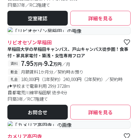
築37年／RC2階建て
空室確認
詳細を見る
#食事付き
#女性専用フロアあり
リビオセゾン早稲田
早稲田大学の早稲田キャンパス、戸山キャンパス徒歩圏！食事
付・家具家電付・築浅・女性専用フロア
7.95
9.2
-
賃料
万円
万円
／月
月額賃料1か月分／契約時お預り
敷金
180,000円（1年契約）240,000円（2年契約）／契約時
礼金
学校まで電車利用 29分 3728m
都電荒川線早稲田駅 徒歩4分
築3年／RC7階建て
お問合せ
詳細を見る
#予約受付中
#空室待ち
カメリア高円寺