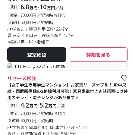
6.8
10
-
賃料
万円
万円
／月
70,000円／契約時お預り
敷金
60,000円／契約時
入館料
学校まで電車利用 23分 2247m
東京メトロ東西線落合駅 徒歩7分
築21年／RC5階建て
空室確認
詳細を見る
#女性専用
#予約受付中
#空室待ち
リセーヌ杉並
【女子学生専用学生マンション】お家賃リーズナブル！JR中央
線・西武新宿線の2路線利用可能！家具家電付き★談話室には共
用のテレビ・電子レンジがあります♪
4.2
5.2
-
賃料
万円
万円
／月
70,000円／契約時お預り
敷金
60,000円／契約時
入館料
学校まで電車利用(自転車含) 27分 9217m
西武鉄道新宿線下井草駅 徒歩15分