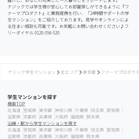
届けし、あなたの充実した一人暮らしをサポートします。

ナジックでは学生様が安心してお部屋探しができるように『フ
ァーマプロダクト』と業務提携を行い、「24時間サポートの学
生マンション」をご紹介しております。見学やオンラインによ
る住まい相談も可能です。お気軽にお問い合わせください♪フ
リーダイヤル 0120-356-520
ナジック学生マンション
全エリア
東京都
ファーマプロダク
学生マンションを探す
検索TOP
北海道
宮城県
東京都
神奈川県
千葉県
埼玉県
愛知県
滋賀県
京都府
兵庫県
大阪府
福岡県
熊本県
沿線・駅から学生マンションを探す
北海道
宮城県
東京都
神奈川県
千葉県
埼玉県
愛知県
滋賀県
京都府
兵庫県
大阪府
福岡県
熊本県