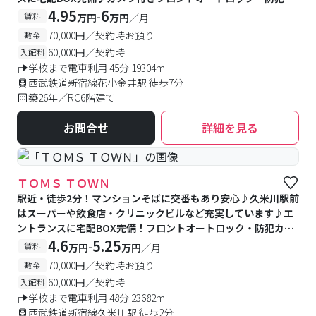
メラ付きで安心♪駅前には24時間営業のスーパーなどお店が充
4.95
6
-
賃料
万円
万円
／月
実♪
70,000円／契約時お預り
敷金
60,000円／契約時
入館料
学校まで電車利用 45分 19304m
西武鉄道新宿線花小金井駅 徒歩7分
築26年／RC6階建て
お問合せ
詳細を見る
ＴＯＭＳ ＴＯＷＮ
駅近・徒歩2分！マンションそばに交番もあり安心♪久米川駅前
はスーパーや飲食店・クリニックビルなど充実しています♪エ
ントランスに宅配BOX完備！フロントオートロック・防犯カメ
ラ付きで安心♪
4.6
5.25
-
賃料
万円
万円
／月
70,000円／契約時お預り
敷金
60,000円／契約時
入館料
学校まで電車利用 48分 23682m
西武鉄道新宿線久米川駅 徒歩2分