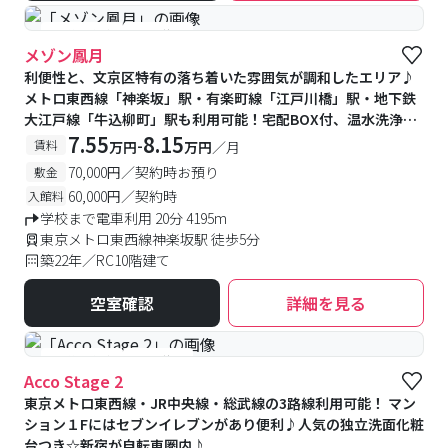
#予約受付中
#空室待ち
メゾン鳳月
利便性と、文京区特有の落ち着いた雰囲気が調和したエリア♪
メトロ東西線「神楽坂」駅・有楽町線「江戸川橋」駅・地下鉄
大江戸線「牛込柳町」駅も利用可能！宅配BOX付、温水洗浄便
座が備付★
7.55
8.15
-
賃料
万円
万円
／月
70,000円／契約時お預り
敷金
60,000円／契約時
入館料
学校まで電車利用 20分 4195m
東京メトロ東西線神楽坂駅 徒歩5分
築22年／RC10階建て
空室確認
詳細を見る
#予約受付中
#空室待ち
Acco Stage 2
東京メトロ東西線・JR中央線・総武線の3路線利用可能！ マン
ション１Fにはセブンイレブンがあり便利♪人気の独立洗面化粧
台つき☆新宿が自転車圏内♪