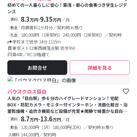
初めての一人暮らしに安心！築浅・都心の食事つき学生レジデ
ンス
8.3
9.35
-
賃料
万円
万円
／月
月額賃料1か月分／契約時お預り
敷金
180,000円（1年契約）240,000円（2年契約）／契約時
礼金
学校まで徒歩 14分 1115m
東京メトロ東西線落合駅 徒歩9分
築4年／RC10階建て
お問合せ
詳細を見る
#女性専用フロアあり
バウスクロス目白
人気の「目白駅」歩６分のハイグレードマンション！宅配
BOX・防犯カメラ・モニター付インターホン・洗面化粧台・浴
室乾燥機・追炊き機能など設備が充実★閑静で緑豊かな目白エ
リアは住みやすさ抜群♪
8.7
13.6
-
賃料
万円
万円
／月
120,000円（1R）180,000円(2DK）／契約時お預り
敷金
144,000円／契約時
入館料