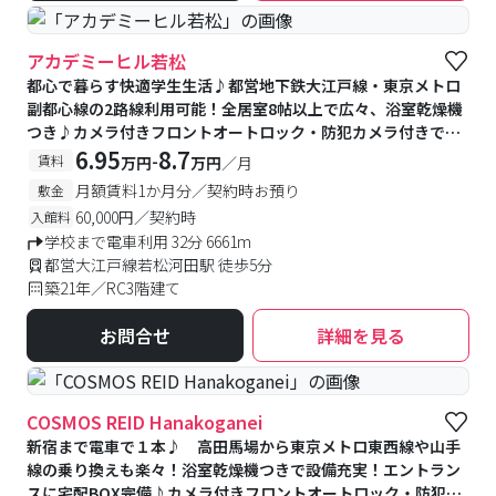
アカデミーヒル若松
都心で暮らす快適学生生活♪都営地下鉄大江戸線・東京メトロ
副都心線の2路線利用可能！全居室8帖以上で広々、浴室乾燥機
つき♪カメラ付きフロントオートロック・防犯カメラ付きで安
心♪徒歩自転車圏内の学校多数★
6.95
8.7
-
賃料
万円
万円
／月
月額賃料1か月分／契約時お預り
敷金
60,000円／契約時
入館料
学校まで電車利用 32分 6661m
都営大江戸線若松河田駅 徒歩5分
築21年／RC3階建て
お問合せ
詳細を見る
COSMOS REID Hanakoganei
新宿まで電車で１本♪ 高田馬場から東京メトロ東西線や山手
線の乗り換えも楽々！浴室乾燥機つきで設備充実！エントラン
スに宅配BOX完備♪カメラ付きフロントオートロック・防犯カ