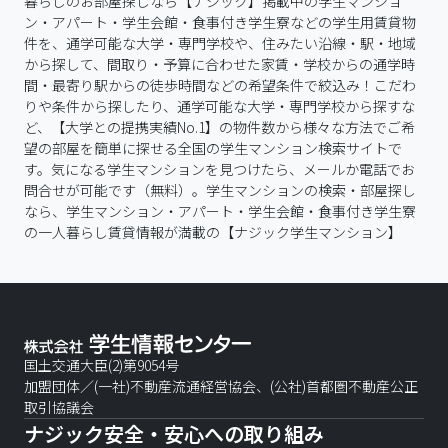
暮らしのお部屋探しなら【ナジック】掲載中の学生マンショ
ン・アパート・学生会館・食事付き学生寮などの学生用賃貸物
件を、通学可能な大学・専門学校や、住みたい沿線・駅・地域
から探して、間取り・予算に合わせた家賃・学校からの通学時
間・最寄り駅からの徒歩時間などの希望条件で絞込み！こだわ
りや条件から探したり、通学可能な大学・専門学校から探すな
ど、【大学との提携実績No.1】の物件数から様々な方法でご希
望の部屋を簡単に探せる全国の学生マンション検索サイトで
す。気になる学生マンションを見つけたら、メールか電話でお
問合せが可能です（無料）。学生マンションの検索・部屋探し
なら、学生マンション・アパート・学生会館・食事付き学生寮
の一人暮らし賃貸情報が満載の【ナジック学生マンション】
国土交通大臣(2)第9054号
加盟団体／(一社)不動産流通経営協会、(公社)首都圏不動産公正
取引協議会
ナジック安全・安心への取り組み