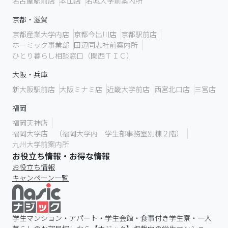
名古屋駅前店
本山店
名城大学前案内所
京都・滋賀
京都産業大学内店
京都今出川店
京都駅前店
ホーミック事業部
田辺同志社前案内所
ひとり暮らし相談窓口（関西ＴＩＣ）
大阪・兵庫
新大阪駅前店
大阪ミナミ店
近畿大学前店
西宮北口店
三宮店
福岡
福岡天神店
福岡大学店 （福岡大学内 学生部事務室別棟２階）
九州大学前案内所
お役立ち情報・お得な情報
お役立ち情報
キャンペーン一覧
学生マンション・アパート・学生会館・食事付き学生寮・一人