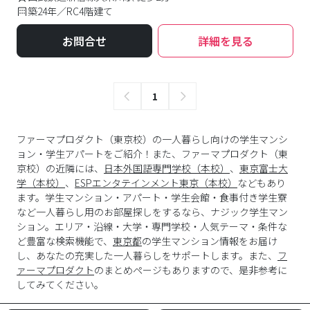
築24年／RC4階建て
お問合せ
詳細を見る
1
ファーマプロダクト（東京校）の一人暮らし向けの学生マンシ
ョン・学生アパートをご紹介！また、ファーマプロダクト（東
京校）の近隣には、
日本外国語専門学校（本校）
、
東京富士大
学（本校）
、
ESPエンタテインメント東京（本校）
などもあり
ます。学生マンション・アパート・学生会館・食事付き学生寮
など一人暮らし用のお部屋探しをするなら、ナジック学生マン
ション。エリア・沿線・大学・専門学校・人気テーマ・条件な
ど豊富な検索機能で、
東京都
の学生マンション情報をお届け
し、あなたの充実した一人暮らしをサポートします。また、
フ
ァーマプロダクト
のまとめページもありますので、是非参考に
してみてください。