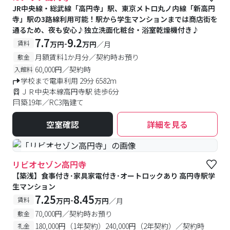
JR中央線・総武線「高円寺」駅、東京メトロ丸ノ内線「新高円
寺」駅の3路線利用可能！駅から学生マンションまでは商店街を
通るため、夜も安心♪独立洗面化粧台・浴室乾燥機付き♪
7.7
9.2
-
賃料
万円
万円
／月
月額賃料1か月分／契約時お預り
敷金
60,000円／契約時
入館料
学校まで電車利用 29分 6582m
ＪＲ中央本線高円寺駅 徒歩6分
築19年／RC3階建て
空室確認
詳細を見る
#食事付き
リビオセゾン高円寺
【築浅】食事付き･家具家電付き･オートロックあり 高円寺駅学
生マンション
7.25
8.45
-
賃料
万円
万円
／月
70,000円／契約時お預り
敷金
180,000円（1年契約）240,000円（2年契約）／契約時
礼金