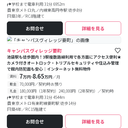
学校まで電車利用 31分 6952m
東京メトロ丸ノ内線東高円寺駅 徒歩8分
築3年／RC8階建て
お問合せ
詳細を見る
#食事付き
キャンパスヴィレッジ要町
池袋駅も徒歩圏内！3駅複数路線利用で各方面にアクセス便利★
カメラ付きオートロック・トリプルセキュリティや住込み管理
で館内防犯面も安心｜インターネット無料物件
7
8.65
-
賃料
万円
万円
／月
70,000円／契約時お預り
敷金
180,000円（1年契約）240,000円（2年契約）／契約時
礼金
学校まで電車利用 31分 4544m
東京メトロ有楽町線要町駅 徒歩14分
築4年／RC15階建て
お問合せ
詳細を見る