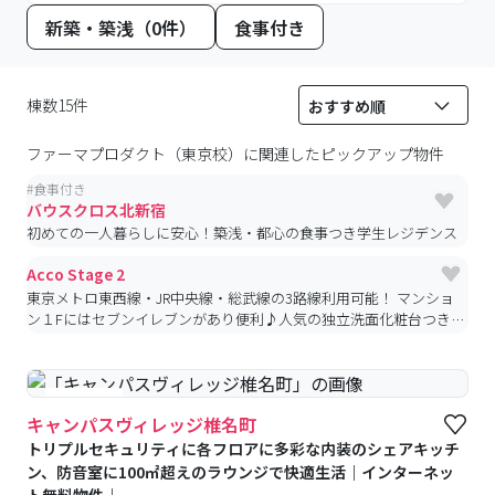
新築・築浅（0件）
食事付き
棟数15件
ファーマプロダクト（東京校）
に関連したピックアップ物件
#
食事付き
バウスクロス北新宿
初めての一人暮らしに安心！築浅・都心の食事つき学生レジデンス
Acco Stage 2
東京メトロ東西線・JR中央線・総武線の3路線利用可能！ マンショ
ン１Fにはセブンイレブンがあり便利♪人気の独立洗面化粧台つき
☆新宿が自転車圏内♪
#食事付き
キャンパスヴィレッジ椎名町
トリプルセキュリティに各フロアに多彩な内装のシェアキッチ
ン、防音室に100㎡超えのラウンジで快適生活｜インターネッ