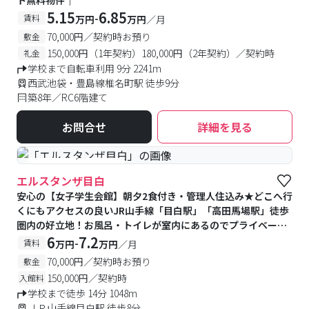
ト無料物件｜
5.15
6.85
-
賃料
万円
万円
／月
70,000円／契約時お預り
敷金
150,000円（1年契約）180,000円（2年契約）／契約時
礼金
学校まで自転車利用 9分 2241m
西武池袋・豊島線椎名町駅 徒歩9分
築8年／RC6階建て
お問合せ
詳細を見る
#食事付き
#女性専用
エルスタンザ目白
安心の【女子学生会館】朝夕2食付き・管理人住込み★どこへ行
くにもアクセスの良いJR山手線「目白駅」「高田馬場駅」徒歩
圏内の好立地！お風呂・トイレが室内にあるのでプライベート
空間も確保可能です♪
6
7.2
-
賃料
万円
万円
／月
70,000円／契約時お預り
敷金
150,000円／契約時
入館料
学校まで徒歩 14分 1048m
ＪＲ山手線目白駅 徒歩8分