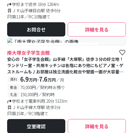
学校まで徒歩 16分 1264m
ＪＲ山手線目白駅 徒歩6分
築11年／RC10階建て
お問合せ
詳細を見る
#食事付き
#女性専用
#予約受付中
#空室待ち
南大塚女子学生会館
安心の「女子学生会館」山手線「大塚駅」徒歩３分の好立地！
ランドリー室・共用キッチンは各階にあり他にもピアノ室・ゲ
ストルームも♪お部屋は独立洗面化粧台や壁面一面が大容量の
収納棚もあり快適
6.9
7.6
-
賃料
万円
万円
／月
70,000円／契約時お預り
敷金
150,000円／契約時
礼金
学校まで電車利用 20分 5133m
ＪＲ山手線大塚駅 徒歩3分
築15年／RC9階建て
空室確認
詳細を見る