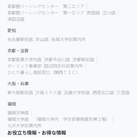
首都圏リーシングセンター 第二エリア
首都圏リーシングセンター 第一エリア
町田店
立川店
津田沼店
愛知
名古屋駅前店
本山店
名城大学前案内所
京都・滋賀
京都産業大学内店
京都今出川店
京都駅前店
ホーミック事業部
田辺同志社前案内所
ひとり暮らし相談窓口（関西ＴＩＣ）
大阪・兵庫
新大阪駅前店
大阪ミナミ店
近畿大学前店
西宮北口店
三宮店
福岡
福岡天神店
福岡大学店 （福岡大学内 学生部事務室別棟２階）
九州大学前案内所
お役立ち情報・お得な情報