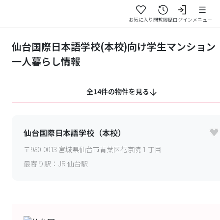
お気に入り
閲覧履歴
ログイン
メニュー
仙台国際日本語学校(本校)向け学生マンション
一人暮らし情報
全14件の物件を見る
仙台国際日本語学校（本校）
〒
980-0013
宮城県仙台市青葉区花京院１丁目
最寄り駅：
JR 仙台駅