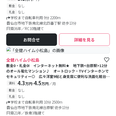
なし
敷金
なし
礼金
学校まで自転車利用 9分 2200m
仙台市地下鉄南北線北四番丁駅 徒歩13分
築36年／RC10階建て
お問合せ
詳細を見る
全健ハイム小松島
敷金0・礼金0! インターネット無料★ 地下鉄<台原駅>12分
のオール電化マンション♪ オートロック・TVインターホンで
セキュリティー◎ 広々洋室9帖と身支度に便利な洗面化粧台が
オススメポイント!
4.3
4.5
-
賃料
万円
万円
／月
なし
敷金
なし
礼金
学校まで自転車利用 10分 2500m
仙台市地下鉄南北線台原駅 徒歩13分
築21年／鉄骨3階建て