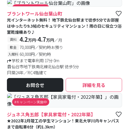
#キャンペーン実施中
ブラントワール仙台葉山町
光インターネット無料！ 地下鉄北仙台駅まで徒歩5分でお部屋
はゆったり9.3帖のセキュリティマンション！雨の日に役立つ浴
室乾燥機あり♪
4.2
4.7
-
賃料
万円
万円
／月
70,000円／契約時お預り
敷金
60,000円／契約時
入館料
学校まで電車利用 17分 0m
仙台市地下鉄南北線北仙台駅 徒歩5分
築24年／RC4階建て
お問合せ
詳細を見る
#キャンペーン実施中
ジュネス角五郎【家具家電付・2022年築】
★2022年2月竣工の学生マンション！東北大学川内キャンパス
まで自転車6分（約1.3km）