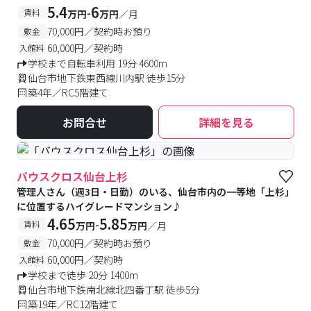
5.4
6
-
賃料
万円
万円
／月
70,000円／契約時お預り
敷金
60,000円／契約時
入館料
学校まで自転車利用 19分 4600m
仙台市地下鉄東西線川内駅 徒歩15分
築4年／RC5階建て
お問合せ
詳細を見る
#女性専用フロアあり
バウスクロス仙台上杉
管理人さん（週3日・日勤）のいる、仙台市内の一等地「上杉」
に位置するハイグレードマンション♪
4.65
5.85
-
賃料
万円
万円
／月
70,000円／契約時お預り
敷金
60,000円／契約時
入館料
学校まで徒歩 20分 1400m
仙台市地下鉄南北線北四番丁駅 徒歩5分
築19年／RC12階建て