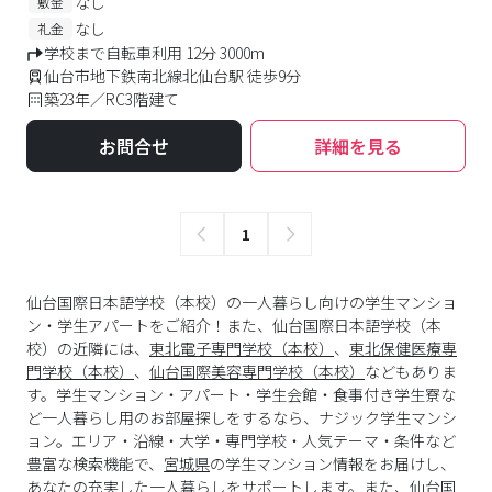
なし
敷金
なし
礼金
学校まで自転車利用 12分 3000m
仙台市地下鉄南北線北仙台駅 徒歩9分
築23年／RC3階建て
お問合せ
詳細を見る
1
仙台国際日本語学校（本校）の一人暮らし向けの学生マンショ
ン・学生アパートをご紹介！また、仙台国際日本語学校（本
校）の近隣には、
東北電子専門学校（本校）
、
東北保健医療専
門学校（本校）
、
仙台国際美容専門学校（本校）
などもありま
す。学生マンション・アパート・学生会館・食事付き学生寮な
ど一人暮らし用のお部屋探しをするなら、ナジック学生マンシ
ョン。エリア・沿線・大学・専門学校・人気テーマ・条件など
豊富な検索機能で、
宮城県
の学生マンション情報をお届けし、
あなたの充実した一人暮らしをサポートします。また、
仙台国