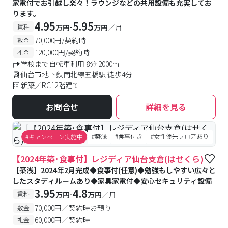
家電付でお引越し楽々！ラウンジなどの共用設備も充実してお
ります。
4.95
5.95
-
賃料
万円
万円
／月
70,000円/契約時
敷金
120,000円/契約時
礼金
学校まで自転車利用 8分 2000m
仙台市地下鉄南北線五橋駅 徒歩4分
新築／RC12階建て
お問合せ
詳細を見る
#築浅
#食事付き
#女性優先フロアあり
#キャンペーン実施中
【2024年築･食事付】レジディア仙台支倉(はせくら)
【築浅】2024年2月完成◆食事付(任意)◆勉強もしやすい広々と
したスタディルームあり◆家具家電付◆安心セキュリティ設備
3.95
4.8
-
賃料
万円
万円
／月
70,000円／契約時お預り
敷金
60,000円／契約時
礼金