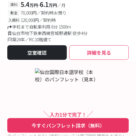
5.4
6.1
-
賃料
万円
万円
／月
70,000円／契約時お預り
敷金
120,000円／契約時
入館料
学校まで自転車利用 6分 1500m
仙台市地下鉄東西線宮城野通駅 徒歩4分
築24年／RC10階建て
空室確認
詳細を見る
入力1分で完了！
今すぐパンフレット請求（無料）
※パンフレットのない学校については周辺物件情報をお送りし