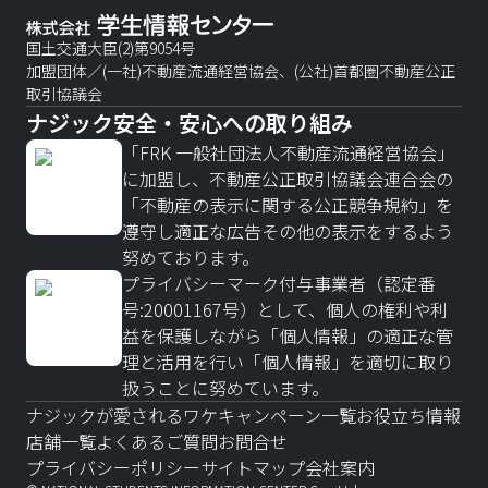
国土交通大臣(2)第9054号
加盟団体／(一社)不動産流通経営協会、(公社)首都圏不動産公正
取引協議会
ナジック安全・安心への取り組み
「FRK 一般社団法人不動産流通経営協会」
に加盟し、不動産公正取引協議会連合会の
「不動産の表示に関する公正競争規約」を
遵守し適正な広告その他の表示をするよう
努めております。
プライバシーマーク付与事業者（認定番
号:20001167号）として、個人の権利や利
益を保護しながら「個人情報」の適正な管
理と活用を行い「個人情報」を適切に取り
扱うことに努めています。
ナジックが愛されるワケ
キャンペーン一覧
お役立ち情報
店舗一覧
よくあるご質問
お問合せ
プライバシーポリシー
サイトマップ
会社案内