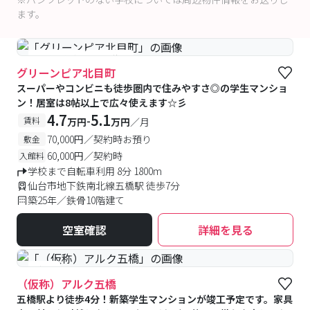
ます。
#予約受付中
#空室待ち
グリーンピア北目町
スーパーやコンビニも徒歩圏内で住みやすさ◎の学生マンショ
ン！居室は8帖以上で広々使えます☆彡
4.7
5.1
-
賃料
万円
万円
／月
70,000円／契約時お預り
敷金
60,000円／契約時
入館料
学校まで自転車利用 8分 1800m
仙台市地下鉄南北線五橋駅 徒歩7分
築25年／鉄骨10階建て
空室確認
詳細を見る
#新築
（仮称）アルク五橋
五橋駅より徒歩4分！新築学生マンションが竣工予定です。家具