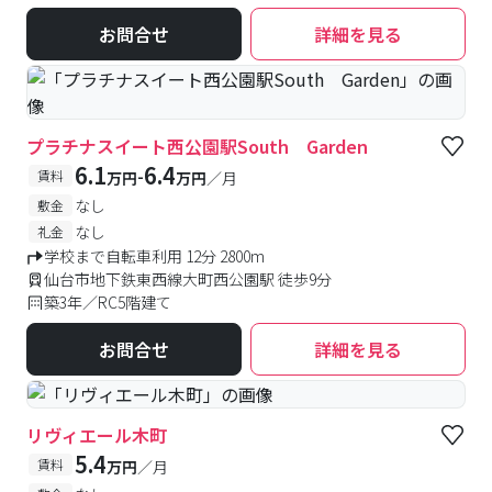
お問合せ
詳細を見る
プラチナスイート西公園駅South Garden
6.1
6.4
-
賃料
万円
万円
／月
なし
敷金
なし
礼金
学校まで自転車利用 12分 2800m
仙台市地下鉄東西線大町西公園駅 徒歩9分
築3年／RC5階建て
お問合せ
詳細を見る
リヴィエール木町
5.4
賃料
万円
／月