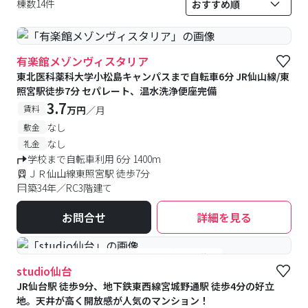
棟数14件
有楽館メゾンヴィスタリア
東北医科薬科大学小松島キャンパスまで自転車6分 JR仙山線/東
照宮駅徒歩7分 セパレート、温水洗浄便座完備
3.7
賃料
万円
／月
なし
敷金
なし
礼金
学校まで自転車利用 6分 1400m
ＪＲ仙山線東照宮駅 徒歩7分
築34年／RC3階建て
お問合せ
詳細を見る
#女性専用フロアあり
#予約受付中
#空室待ち
studio仙台
JR仙台駅 徒歩9分、地下鉄東西線宮城野通駅 徒歩4分の好立
地。天井が高く開放感が人気のマンション！