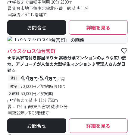
学校まで自転車利用 10分 2300m
仙台市地下鉄南北線北四番丁駅 徒歩11分
築浅／RC12階建て
お問合せ
詳細を見る
#女性専用フロアあり
バウスクロス仙台宮町
★家具家電付き部屋あり★ 高級分譲マンションのような広い敷
地、アプローチが人気の大型学生マンション♪管理人さんが日
勤☆
4.4
5.4
-
賃料
万円
万円
／月
70,000円／契約時お預り
敷金
60,000円／契約時
入館料
学校まで徒歩 11分 750m
ＪＲ仙山線東照宮駅 徒歩13分
築22年／RC8階建て
お問合せ
詳細を見る