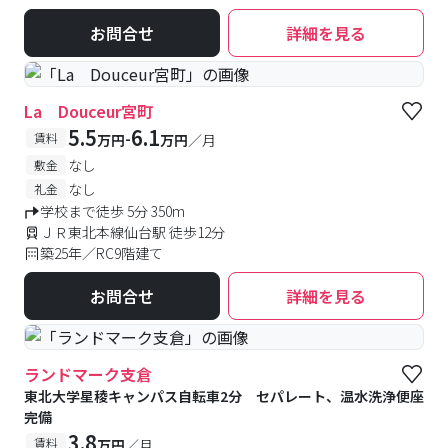
お問合せ
詳細を見る
La Douceur宮町
5.5
6.1
-
賃料
万円
万円
／月
なし
敷金
なし
礼金
学校まで徒歩 5分 350m
ＪＲ東北本線仙台駅 徒歩12分
築25年／RC9階建て
お問合せ
詳細を見る
ランドマーク支倉
東北大学星稜キャンパス自転車2分 セパレート、温水洗浄便座
完備
3.8
賃料
万円
／月