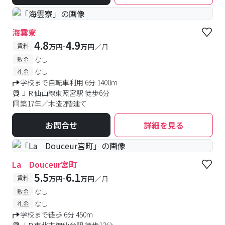
海雲寮
4.8
4.9
-
賃料
万円
万円
／月
なし
敷金
なし
礼金
学校まで自転車利用 6分 1400m
ＪＲ仙山線東照宮駅 徒歩6分
築17年／木造2階建て
お問合せ
詳細を見る
La Douceur宮町
5.5
6.1
-
賃料
万円
万円
／月
なし
敷金
なし
礼金
学校まで徒歩 6分 450m