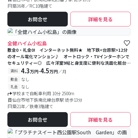
築36年／RC10階建て
お問合せ
詳細を見る
全健ハイム小松島
敷金0・礼金0! インターネット無料★ 地下鉄<台原駅>12分
のオール電化マンション♪ オートロック・TVインターホンで
セキュリティー◎ 広々洋室9帖と身支度に便利な洗面化粧台が
オススメポイント!
4.3
4.5
-
賃料
万円
万円
／月
なし
敷金
なし
礼金
学校まで自転車利用 10分 2500m
仙台市地下鉄南北線台原駅 徒歩13分
築21年／鉄骨3階建て
お問合せ
詳細を見る