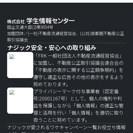
国土交通大臣(2)第9054号
加盟団体／(一社)不動産流通経営協会、(公社)首都圏不動産公正
取引協議会
ナジック安全・安心への取り組み
「FRK 一般社団法人不動産流通経営協会」
に加盟し、不動産公正取引協議会連合会の
「不動産の表示に関する公正競争規約」を
遵守し適正な広告その他の表示をするよう
努めております。
プライバシーマーク付与事業者（認定番
号:20001167号）として、個人の権利や利
益を保護しながら「個人情報」の適正な管
理と活用を行い「個人情報」を適切に取り
扱うことに努めています。
ナジックが愛されるワケ
キャンペーン一覧
お役立ち情報