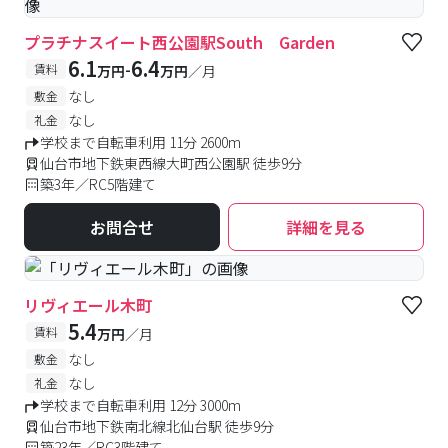
プラチナスイート西公園駅South Garden
6.1
6.4
-
賃料
万円
万円
／月
なし
敷金
なし
礼金
学校まで自転車利用 11分 2600m
仙台市地下鉄東西線大町西公園駅 徒歩9分
築3年／RC5階建て
お問合せ
詳細を見る
リヴィエール木町
5.4
賃料
万円
／月
なし
敷金
なし
礼金
学校まで自転車利用 12分 3000m
仙台市地下鉄南北線北仙台駅 徒歩9分
築23年／RC3階建て