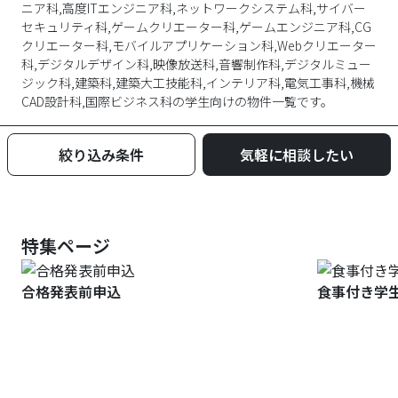
ニア科,高度ITエンジニア科,ネットワークシステム科,サイバー
セキュリティ科,ゲームクリエーター科,ゲームエンジニア科,CG
クリエーター科,モバイルアプリケーション科,Webクリエーター
科,デジタルデザイン科,映像放送科,音響制作科,デジタルミュー
ジック科,建築科,建築大工技能科,インテリア科,電気工事科,機械
CAD設計科,国際ビジネス科
の学生向けの物件一覧です。
絞り込み条件
気軽に相談したい
特集ページ
合格発表前申込
食事付き学