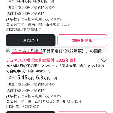
4.4
4.9
-
賃料
万円
万円
／月
70,000円／契約時お預り
敷金
60,000円／契約時
入館料
学校まで自転車利用 12分 2900m
仙台市地下鉄南北線北仙台駅 徒歩10分
築23年／RC3階建て
お問合せ
詳細を見る
#キャンペーン実施中
ジュネス八幡【家具家電付･2022年築】
2022年3月竣工の学生マンション！東北大学川内キャンパスま
で自転車6分（約1.4km）☆
5.45
6.3
-
賃料
万円
万円
／月
70,000円／契約時お預り
敷金
60,000円／契約時
入館料
学校まで自転車利用 12分 2900m
仙台市地下鉄東西線国際センター駅 徒歩15分
築4年／RC5階建て