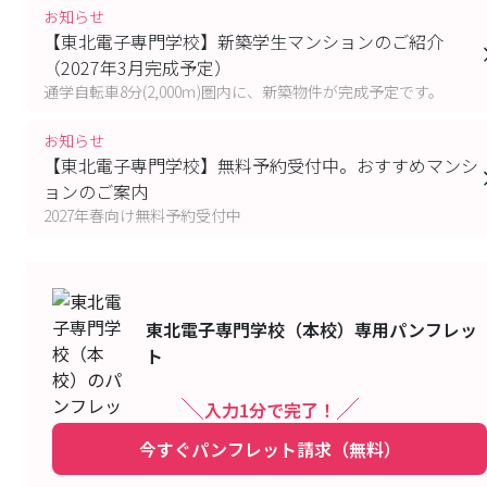
ンテリア科,電気工事科,機械CAD設計科,国際ビジネス科
お知らせ
【東北電子専門学校】新築学生マンションのご紹介
〒
980-0013
宮城県仙台市青葉区花京院１丁目
（2027年3月完成予定）
最寄り駅：
仙台,広瀬通
通学自転車8分(2,000ｍ)圏内に、新築物件が完成予定です。
お知らせ
【東北電子専門学校】無料予約受付中。おすすめマンシ
ョンのご案内
2027年春向け無料予約受付中
東北電子専門学校（本校）
専用パンフレッ
ト
入力1分で完了！
今すぐパンフレット請求（無料）