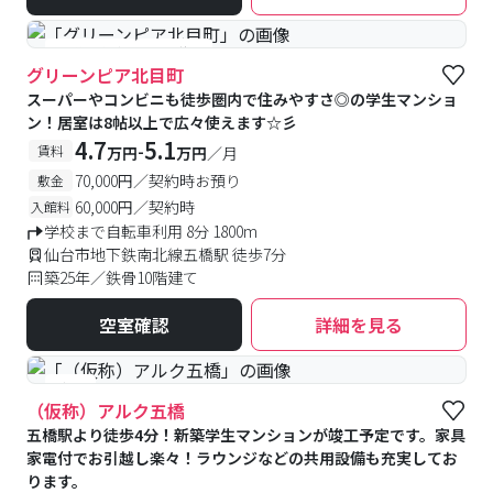
#予約受付中
#空室待ち
グリーンピア北目町
スーパーやコンビニも徒歩圏内で住みやすさ◎の学生マンショ
ン！居室は8帖以上で広々使えます☆彡
4.7
5.1
-
賃料
万円
万円
／月
70,000円／契約時お預り
敷金
60,000円／契約時
入館料
学校まで自転車利用 8分 1800m
仙台市地下鉄南北線五橋駅 徒歩7分
築25年／鉄骨10階建て
空室確認
詳細を見る
#新築
（仮称）アルク五橋
五橋駅より徒歩4分！新築学生マンションが竣工予定です。家具
家電付でお引越し楽々！ラウンジなどの共用設備も充実してお
ります。