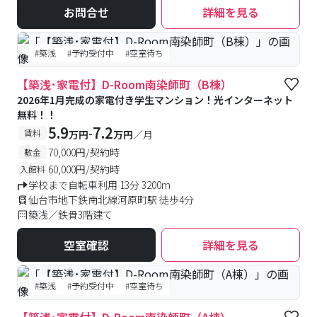
お問合せ
詳細を見る
#築浅
#予約受付中
#空室待ち
【築浅･家電付】D-Room南染師町（B棟）
2026年1月完成の家電付き学生マンション！光インターネット
無料！！
5.9
7.2
-
賃料
万円
万円
／月
70,000円/契約時
敷金
60,000円/契約時
入館料
学校まで自転車利用 13分 3200m
仙台市地下鉄南北線河原町駅 徒歩4分
築浅／鉄骨3階建て
空室確認
詳細を見る
#築浅
#予約受付中
#空室待ち