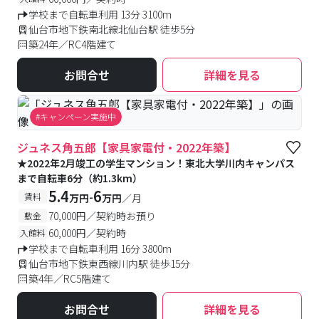
学校まで自転車利用 13分 3100m
仙台市地下鉄南北線北仙台駅 徒歩5分
築24年／RC4階建て
お問合せ
詳細を見る
#キャンペーン実施中
ジュネス角五郎【家具家電付・2022年築】
★2022年2月竣工の学生マンション！東北大学川内キャンパス
まで自転車6分（約1.3km）
5.4
6
-
賃料
万円
万円
／月
70,000円／契約時お預り
敷金
60,000円／契約時
入館料
学校まで自転車利用 16分 3800m
仙台市地下鉄東西線川内駅 徒歩15分
築4年／RC5階建て
お問合せ
詳細を見る