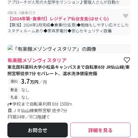
アプローチが人気の大型学生マンション♪管理人さんが日勤☆
#
築浅
#
食事付き
【2024年築･食事付】レジディア仙台支倉(はせくら)
【築浅】2024年2月完成◆食事付(任意)◆勉強もしやすい広々とした
スタディルームあり◆家具家電付◆安心セキュリティ設備
有楽館メゾンヴィスタリア
東北医科薬科大学小松島キャンパスまで自転車6分 JR仙山線/東
照宮駅徒歩7分 セパレート、温水洗浄便座完備
3.7
賃料
万円
／月
なし
敷金
なし
礼金
学校まで自転車利用 6分 1500m
ＪＲ仙山線東照宮駅 徒歩7分
築34年／RC3階建て
お問合せ
詳細を見る