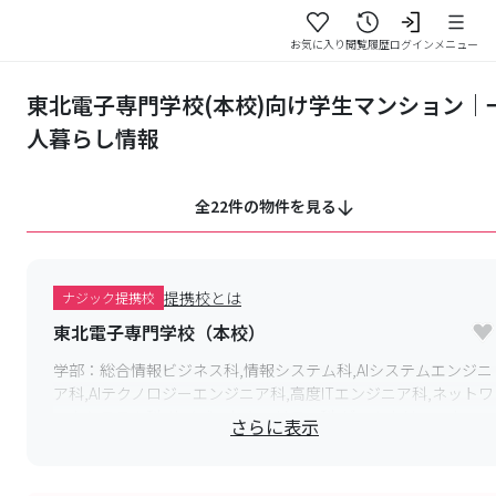
お気に入り
閲覧履歴
ログイン
メニュー
東北電子専門学校(本校)向け学生マンション｜
人暮らし情報
全22件の物件を見る
提携校とは
ナジック提携校
東北電子専門学校（本校）
学部：
総合情報ビジネス科,情報システム科,AIシステムエンジニ
ア科,AIテクノロジーエンジニア科,高度ITエンジニア科,ネットワ
ークシステム科,サイバーセキュリティ科,ゲームクリエーター
さらに表示
科,ゲームエンジニア科,CGクリエーター科,モバイルアプリケー
ション科,Webクリエーター科,デジタルデザイン科,映像放送科,
音響制作科,デジタルミュージック科,建築科,建築大工技能科,イ