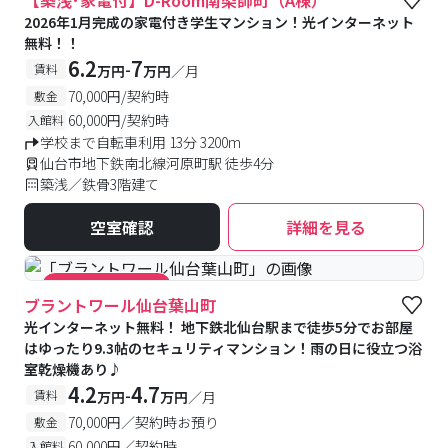
【築浅･家電付】D-Room南染師町（A棟）
2026年1月完成の家電付き学生マンション！光インターネット
無料！！
6.2
7
-
賃料
万円
万円
／月
70,000円/契約時
敷金
60,000円/契約時
入館料
学校まで自転車利用 13分 3200m
仙台市地下鉄南北線河原町駅 徒歩4分
築浅／鉄骨3階建て
空室確認
詳細を見る
#キャンペーン実施中
ブラントワール仙台葉山町
光インターネット無料！ 地下鉄北仙台駅まで徒歩5分でお部屋
はゆったり9.3帖のセキュリティマンション！雨の日に役立つ浴
室乾燥機あり♪
4.2
4.7
-
賃料
万円
万円
／月
70,000円／契約時お預り
敷金
60,000円／契約時
入館料