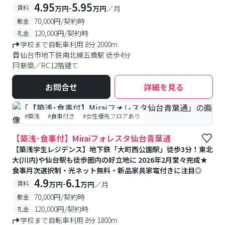
4.95
5.95
-
賃料
万円
万円
／月
70,000円/契約時
敷金
120,000円/契約時
礼金
学校まで自転車利用 8分 2000m
仙台市地下鉄南北線五橋駅 徒歩4分
新築／RC12階建て
お問合せ
詳細を見る
#築浅
#食事付き
#女性優先フロアあり
【築浅･食事付】Miraiフォレスタ仙台青葉通
【築浅学生レジデンス】地下鉄「大町西公園駅」徒歩3分！東北
大(川内)や仙台駅も徒歩圏内の好立地に 2026年2月堂々完成★
食事月次選択制・光ネット無料・新品家具家電付きに注目◎
4.9
6.1
-
賃料
万円
万円
／月
70,000円/契約時
敷金
120,000円/契約時
礼金
学校まで自転車利用 8分 1800m