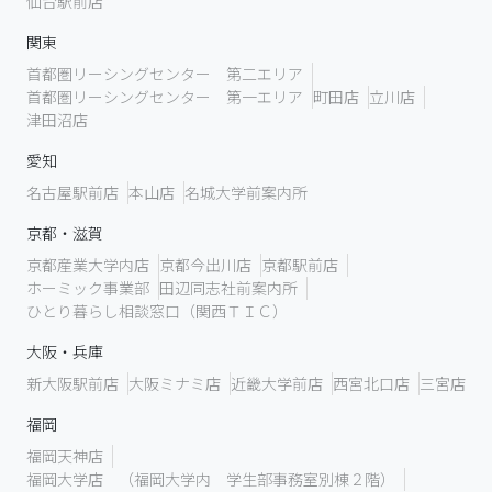
仙台駅前店
関東
首都圏リーシングセンター 第二エリア
首都圏リーシングセンター 第一エリア
町田店
立川店
津田沼店
愛知
名古屋駅前店
本山店
名城大学前案内所
京都・滋賀
京都産業大学内店
京都今出川店
京都駅前店
ホーミック事業部
田辺同志社前案内所
ひとり暮らし相談窓口（関西ＴＩＣ）
大阪・兵庫
新大阪駅前店
大阪ミナミ店
近畿大学前店
西宮北口店
三宮店
福岡
福岡天神店
福岡大学店 （福岡大学内 学生部事務室別棟２階）