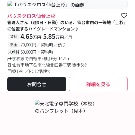
#女性専用フロアあり
バウスクロス仙台上杉
管理人さん（週3日・日勤）のいる、仙台市内の一等地「上杉」
に位置するハイグレードマンション♪
4.65
5.85
-
賃料
万円
万円
／月
70,000円／契約時お預り
敷金
60,000円／契約時
入館料
学校まで自転車利用 6分 1424m
仙台市地下鉄南北線北四番丁駅 徒歩5分
築19年／RC12階建て
お問合せ
詳細を見る