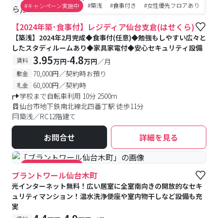
#築浅
#食事付き
#女性優先フロアあり
#キャンペーン実施中
【2024年築･食事付】レジディア仙台支倉(はせくら)
【築浅】2024年2月完成◆食事付(任意)◆勉強もしやすい広々と
したスタディルームあり◆家具家電付◆安心セキュリティ設備
3.95
4.8
-
賃料
万円
万円
／月
70,000円／契約時お預り
敷金
60,000円／契約時
礼金
学校まで自転車利用 10分 2500m
仙台市地下鉄南北線北四番丁駅 徒歩11分
築浅／RC12階建て
お問合せ
詳細を見る
#キャンペーン実施中
ブラントワール仙台木町
光インターネット無料！広い居室に全室南向きの開放的なセキ
ュリティマンション！温水洗浄便座や室内物干しなど設備も充
実