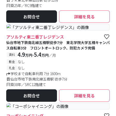
ＪＲ東北本線仙台駅 徒歩12分
築25年／RC9階建て
お問合せ
詳細を見る
アソルティ東二番丁レジデンス
仙台市地下鉄南北線五橋駅徒歩7分 東北学院大学五橋キャンパ
ス自転車3分 フロントオートロック、防犯カメラ完備
4.9
5.4
-
賃料
万円
万円
／月
なし
敷金
なし
礼金
学校まで自転車利用 7分 1600m
仙台市地下鉄南北線五橋駅 徒歩7分
築38年／SRC12階建て
お問合せ
詳細を見る
コーポシャイニング