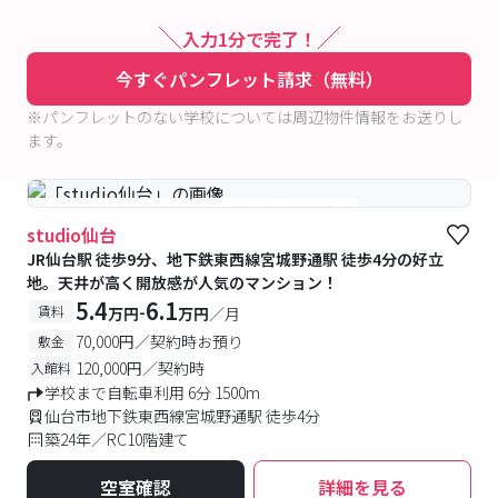
入力1分で完了！
今すぐパンフレット請求（無料）
※パンフレットのない学校については周辺物件情報をお送りし
ます。
#女性専用フロアあり
#予約受付中
#空室待ち
studio仙台
JR仙台駅 徒歩9分、地下鉄東西線宮城野通駅 徒歩4分の好立
地。天井が高く開放感が人気のマンション！
5.4
6.1
-
賃料
万円
万円
／月
70,000円／契約時お預り
敷金
120,000円／契約時
入館料
学校まで自転車利用 6分 1500m
仙台市地下鉄東西線宮城野通駅 徒歩4分
築24年／RC10階建て
空室確認
詳細を見る