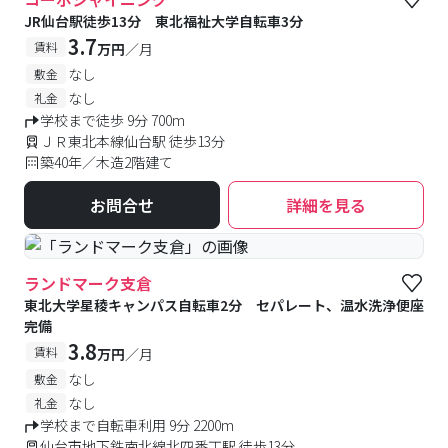
JR仙台駅徒歩13分 東北福祉大学自転車3分
3.7
賃料
万円
／月
なし
敷金
なし
礼金
学校まで徒歩 9分 700m
ＪＲ東北本線仙台駅 徒歩13分
築40年／木造2階建て
お問合せ
詳細を見る
ランドマーク支倉
東北大学星稜キャンパス自転車2分 セパレート、温水洗浄便座
完備
3.8
賃料
万円
／月
なし
敷金
なし
礼金
学校まで自転車利用 9分 2200m
仙台市地下鉄南北線北四番丁駅 徒歩13分