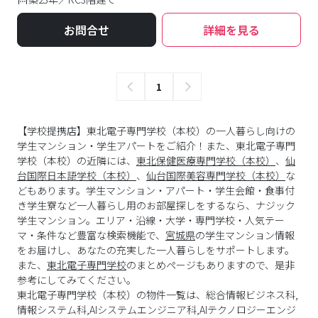
お問合せ
詳細を見る
1
【学校提携店】東北電子専門学校（本校）の一人暮らし向けの
学生マンション・学生アパートをご紹介！また、東北電子専門
学校（本校）の近隣には、
東北保健医療専門学校（本校）
、
仙
台国際日本語学校（本校）
、
仙台国際美容専門学校（本校）
な
どもあります。学生マンション・アパート・学生会館・食事付
き学生寮など一人暮らし用のお部屋探しをするなら、ナジック
学生マンション。エリア・沿線・大学・専門学校・人気テー
マ・条件など豊富な検索機能で、
宮城県
の学生マンション情報
をお届けし、あなたの充実した一人暮らしをサポートします。
また、
東北電子専門学校
のまとめページもありますので、是非
参考にしてみてください。
東北電子専門学校
（
本校
）の物件一覧は、
総合情報ビジネス科,
情報システム科,AIシステムエンジニア科,AIテクノロジーエンジ