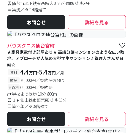
仙台市地下鉄東西線大町西公園駅 徒歩3分
築浅／RC14階建て
お問合せ
詳細を見る
#女性専用フロアあり
バウスクロス仙台宮町
★家具家電付き部屋あり★ 高級分譲マンションのような広い敷
地、アプローチが人気の大型学生マンション♪管理人さんが日
勤☆
4.4
5.4
-
賃料
万円
万円
／月
70,000円／契約時お預り
敷金
60,000円／契約時
入館料
学校まで徒歩 10分 800m
ＪＲ仙山線東照宮駅 徒歩13分
築22年／RC8階建て
お問合せ
詳細を見る