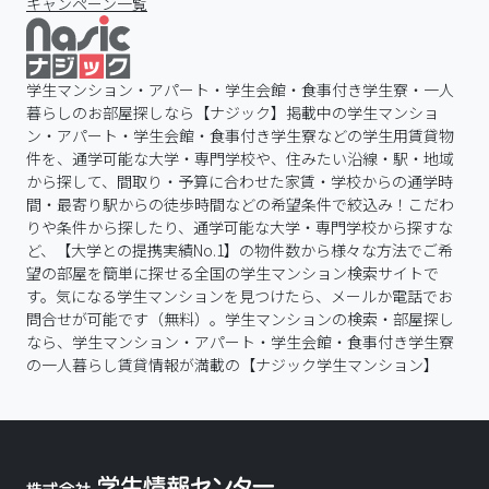
キャンペーン一覧
学生マンション・アパート・学生会館・食事付き学生寮・一人
暮らしのお部屋探しなら【ナジック】掲載中の学生マンショ
ン・アパート・学生会館・食事付き学生寮などの学生用賃貸物
件を、通学可能な大学・専門学校や、住みたい沿線・駅・地域
から探して、間取り・予算に合わせた家賃・学校からの通学時
間・最寄り駅からの徒歩時間などの希望条件で絞込み！こだわ
りや条件から探したり、通学可能な大学・専門学校から探すな
ど、【大学との提携実績No.1】の物件数から様々な方法でご希
望の部屋を簡単に探せる全国の学生マンション検索サイトで
す。気になる学生マンションを見つけたら、メールか電話でお
問合せが可能です（無料）。学生マンションの検索・部屋探し
なら、学生マンション・アパート・学生会館・食事付き学生寮
の一人暮らし賃貸情報が満載の【ナジック学生マンション】