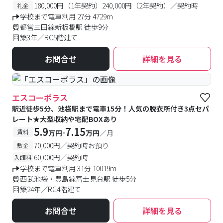
180,000円（1年契約）240,000円（2年契約）／契約時
礼金
学校まで電車利用 27分 4729m
都営三田線新板橋駅 徒歩9分
築3年／RC5階建て
お問合せ
詳細を見る
エスコーポラス
駅近徒歩5分、池袋駅まで電車15分！人気の脱衣所付き3点セパ
レート★大型収納や宅配BOXあり
5.9
7.15
-
賃料
万円
万円
／月
70,000円／契約時お預り
敷金
60,000円／契約時
入館料
学校まで電車利用 31分 10019m
西武池袋・豊島線富士見台駅 徒歩5分
築24年／RC4階建て
お問合せ
詳細を見る