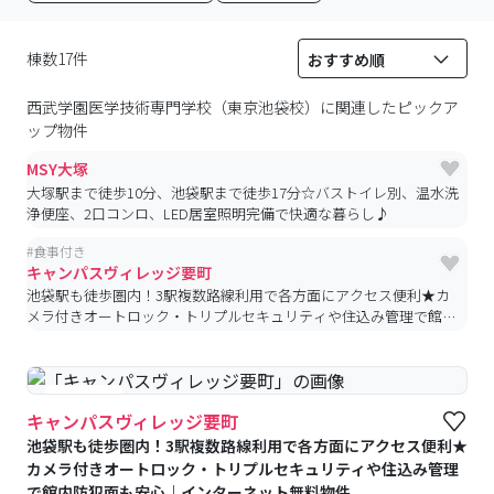
棟数17件
西武学園医学技術専門学校（東京池袋校）
に関連したピックア
ップ物件
MSY大塚
大塚駅まで徒歩10分、池袋駅まで徒歩17分☆バストイレ別、温水洗
浄便座、2口コンロ、LED居室照明完備で快適な暮らし♪
#
食事付き
キャンパスヴィレッジ要町
池袋駅も徒歩圏内！3駅複数路線利用で各方面にアクセス便利★カ
メラ付きオートロック・トリプルセキュリティや住込み管理で館内
防犯面も安心｜インターネット無料物件
#食事付き
キャンパスヴィレッジ要町
池袋駅も徒歩圏内！3駅複数路線利用で各方面にアクセス便利★
カメラ付きオートロック・トリプルセキュリティや住込み管理
で館内防犯面も安心｜インターネット無料物件