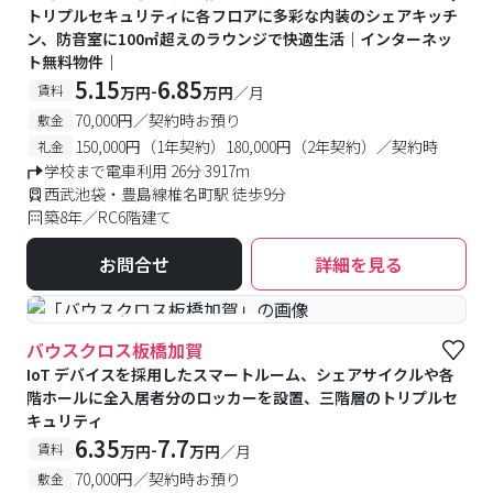
トリプルセキュリティに各フロアに多彩な内装のシェアキッチ
ン、防音室に100㎡超えのラウンジで快適生活｜インターネッ
ト無料物件｜
5.15
6.85
-
賃料
万円
万円
／月
70,000円／契約時お預り
敷金
150,000円（1年契約）180,000円（2年契約）／契約時
礼金
学校まで電車利用 26分 3917m
西武池袋・豊島線椎名町駅 徒歩9分
築8年／RC6階建て
お問合せ
詳細を見る
#食事付き
#女性専用フロアあり
バウスクロス板橋加賀
IoT デバイスを採用したスマートルーム、シェアサイクルや各
階ホールに全入居者分のロッカーを設置、三階層のトリプルセ
キュリティ
6.35
7.7
-
賃料
万円
万円
／月
70,000円／契約時お預り
敷金