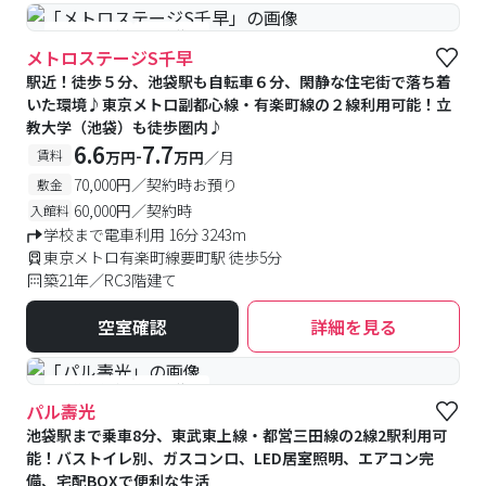
#予約受付中
#空室待ち
メトロステージS千早
駅近！徒歩５分、池袋駅も自転車６分、閑静な住宅街で落ち着
いた環境♪東京メトロ副都心線・有楽町線の２線利用可能！立
教大学（池袋）も徒歩圏内♪
6.6
7.7
-
賃料
万円
万円
／月
70,000円／契約時お預り
敷金
60,000円／契約時
入館料
学校まで電車利用 16分 3243m
東京メトロ有楽町線要町駅 徒歩5分
築21年／RC3階建て
空室確認
詳細を見る
#予約受付中
#空室待ち
パル壽光
池袋駅まで乗車8分、東武東上線・都営三田線の2線2駅利用可
能！バストイレ別、ガスコンロ、LED居室照明、エアコン完
備、宅配BOXで便利な生活