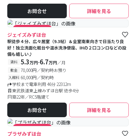
お問合せ
詳細を見る
#キャンペーン実施中
ジェイズみずほ台
駅徒歩４分、広々居室（9.3帖）＆全室南東向きで日当たり良
好！独立洗面化粧台や温水洗浄便座、IHの２口コンロなどの設
備も嬉しい♪
5.3
6.7
-
賃料
万円
万円
／月
70,000円／契約時お預り
敷金
60,000円／契約時
入館料
学校まで電車利用 46分 22312m
東武鉄道東上線みずほ台駅 徒歩4分
築22年／RC5階建て
お問合せ
詳細を見る
#キャンペーン実施中
プラザみずほ台