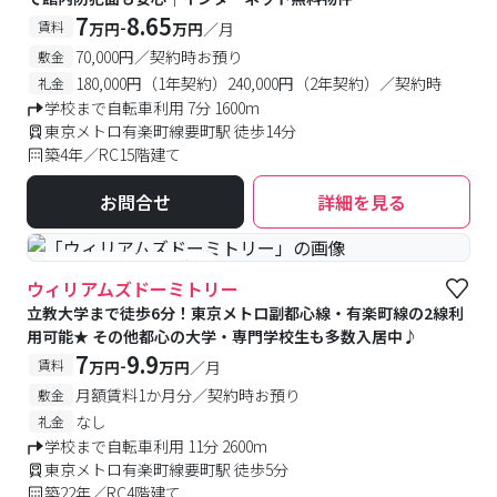
7
8.65
-
賃料
万円
万円
／月
70,000円／契約時お預り
敷金
180,000円（1年契約）240,000円（2年契約）／契約時
礼金
学校まで自転車利用 7分 1600m
東京メトロ有楽町線要町駅 徒歩14分
築4年／RC15階建て
お問合せ
詳細を見る
#予約受付中
#空室待ち
ウィリアムズドーミトリー
立教大学まで徒歩6分！東京メトロ副都心線・有楽町線の2線利
用可能★ その他都心の大学・専門学校生も多数入居中♪
7
9.9
-
賃料
万円
万円
／月
月額賃料1か月分／契約時お預り
敷金
なし
礼金
学校まで自転車利用 11分 2600m
東京メトロ有楽町線要町駅 徒歩5分
築22年／RC4階建て