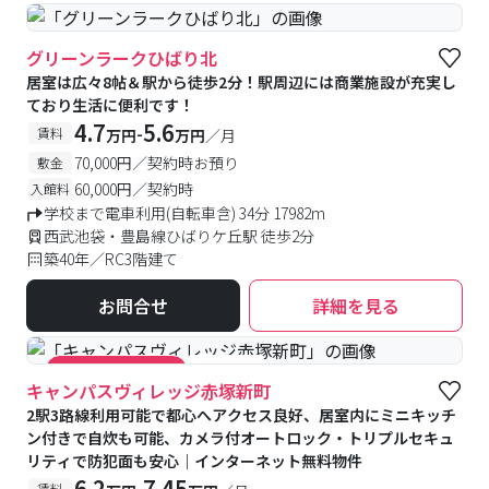
グリーンラークひばり北
居室は広々8帖＆駅から徒歩2分！駅周辺には商業施設が充実し
ており生活に便利です！
4.7
5.6
-
賃料
万円
万円
／月
70,000円／契約時お預り
敷金
60,000円／契約時
入館料
学校まで電車利用(自転車含) 34分 17982m
西武池袋・豊島線ひばりケ丘駅 徒歩2分
築40年／RC3階建て
お問合せ
詳細を見る
#食事付き
#キャンペーン実施中
キャンパスヴィレッジ赤塚新町
2駅3路線利用可能で都心へアクセス良好、居室内にミニキッチ
ン付きで自炊も可能、カメラ付オートロック・トリプルセキュ
リティで防犯面も安心｜インターネット無料物件
6.2
7.45
-
賃料