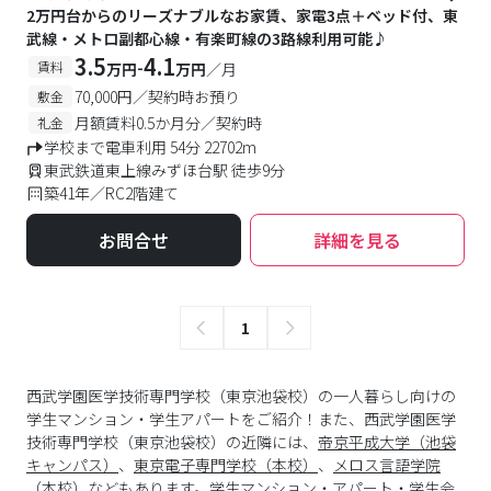
2万円台からのリーズナブルなお家賃、家電3点＋ベッド付、東
武線・メトロ副都心線・有楽町線の3路線利用可能♪
3.5
4.1
-
賃料
万円
万円
／月
70,000円／契約時お預り
敷金
月額賃料0.5か月分／契約時
礼金
学校まで電車利用 54分 22702m
東武鉄道東上線みずほ台駅 徒歩9分
築41年／RC2階建て
お問合せ
詳細を見る
1
西武学園医学技術専門学校（東京池袋校）の一人暮らし向けの
学生マンション・学生アパートをご紹介！また、西武学園医学
技術専門学校（東京池袋校）の近隣には、
帝京平成大学（池袋
キャンパス）
、
東京電子専門学校（本校）
、
メロス言語学院
（本校）
などもあります。学生マンション・アパート・学生会