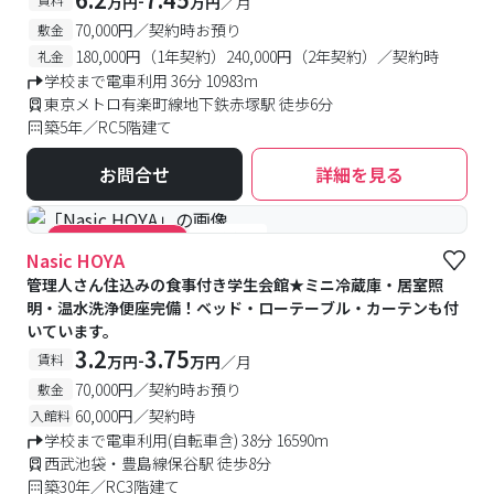
万円
万円
／月
70,000円／契約時お預り
敷金
180,000円（1年契約）240,000円（2年契約）／契約時
礼金
学校まで電車利用 36分 10983m
東京メトロ有楽町線地下鉄赤塚駅 徒歩6分
築5年／RC5階建て
お問合せ
詳細を見る
#食事付き
#キャンペーン実施中
Nasic HOYA
管理人さん住込みの食事付き学生会館★ミニ冷蔵庫・居室照
明・温水洗浄便座完備！ベッド・ローテーブル・カーテンも付
いています。
3.2
3.75
-
賃料
万円
万円
／月
70,000円／契約時お預り
敷金
60,000円／契約時
入館料
学校まで電車利用(自転車含) 38分 16590m
西武池袋・豊島線保谷駅 徒歩8分
築30年／RC3階建て