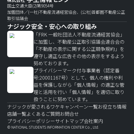
国土交通大臣(2)第9054号
加盟団体／(一社)不動産流通経営協会、(公社)首都圏不動産公正
取引協議会
ナジック安全・安心への取り組み
「FRK 一般社団法人不動産流通経営協会」
に加盟し、不動産公正取引協議会連合会の
「不動産の表示に関する公正競争規約」を
遵守し適正な広告その他の表示をするよう
努めております。
プライバシーマーク付与事業者（認定番
号:20001167号）として、個人の権利や利
益を保護しながら「個人情報」の適正な管
理と活用を行い「個人情報」を適切に取り
扱うことに努めています。
ナジックが愛されるワケ
キャンペーン一覧
お役立ち情報
店舗一覧
よくあるご質問
お問合せ
プライバシーポリシー
サイトマップ
会社案内
© NATIONAL STUDENTS INFORMATION CENTER Co., Ltd.