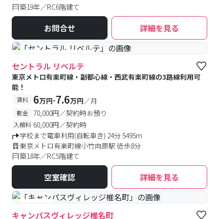
築19年／RC6階建て
お問合せ
詳細を見る
#予約受付中
#空室待ち
セントラル リベルテ
東京メトロ有楽町線・副都心線・西武有楽町線の3路線利用可
能！
6
7.6
-
賃料
万円
万円
／月
70,000円／契約時お預り
敷金
60,000円／契約時
入館料
学校まで電車利用(自転車含) 24分 5495m
東京メトロ有楽町線小竹向原駅 徒歩8分
築18年／RC5階建て
空室確認
詳細を見る
#食事付き
キャンパスヴィレッジ椎名町