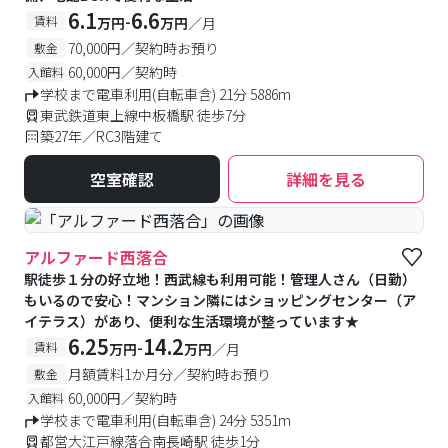
6.1
6.6
-
賃料
万円
万円
／月
70,000円／契約時お預り
敷金
60,000円／契約時
入館料
学校まで電車利用(自転車含) 21分 5886m
東武鉄道東上線中板橋駅 徒歩7分
築27年／RC3階建て
空室確認
詳細を見る
アルファード西落合
駅徒歩１分の好立地！西武線も利用可能！管理人さん（日勤）
もいるので安心！マンション隣にはショッピングセンター（ア
イテラス）があり、便利な生活環境が整っています★
6.25
14.2
-
賃料
万円
万円
／月
月額賃料1か月分／契約時お預り
敷金
60,000円／契約時
入館料
学校まで電車利用(自転車含) 24分 5351m
都営大江戸線落合南長崎駅 徒歩1分