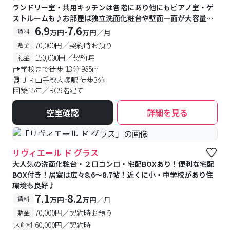
ランドリー室・共用キッチンは各階にあり他にもピアノ室・ゲ
ストルームも♪お部屋は独立洗面化粧台や壁面一面が大容量の
収納棚もあり快適
6.9
7.6
-
賃料
万円
万円
／月
70,000円／契約時お預り
敷金
150,000円／契約時
礼金
学校まで徒歩 13分 985m
ＪＲ山手線大塚駅 徒歩3分
築15年／RC9階建て
空室確認
詳細を見る
#予約受付中
#空室待ち
リヴィエール ド グラス
大人気の洗面化粧台・２口コンロ・宅配BOXあり！便利な宅配
BOX付き！居室は広々8.6〜8.7帖！近くに小・中学校があり住
環境も良好♪
7.1
8.2
-
賃料
万円
万円
／月
70,000円／契約時お預り
敷金
60,000円／契約時
入館料