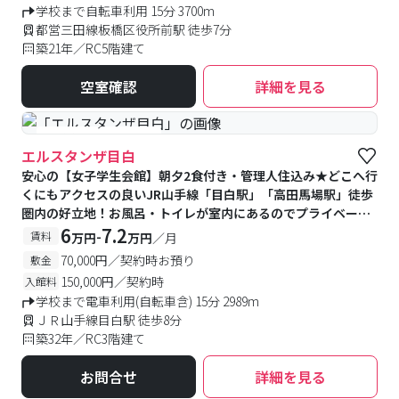
学校まで自転車利用 15分 3700m
都営三田線板橋区役所前駅 徒歩7分
築21年／RC5階建て
空室確認
詳細を見る
#食事付き
#女性専用
エルスタンザ目白
安心の【女子学生会館】朝夕2食付き・管理人住込み★どこへ行
くにもアクセスの良いJR山手線「目白駅」「高田馬場駅」徒歩
圏内の好立地！お風呂・トイレが室内にあるのでプライベート
空間も確保可能です♪
6
7.2
-
賃料
万円
万円
／月
70,000円／契約時お預り
敷金
150,000円／契約時
入館料
学校まで電車利用(自転車含) 15分 2989m
ＪＲ山手線目白駅 徒歩8分
築32年／RC3階建て
お問合せ
詳細を見る