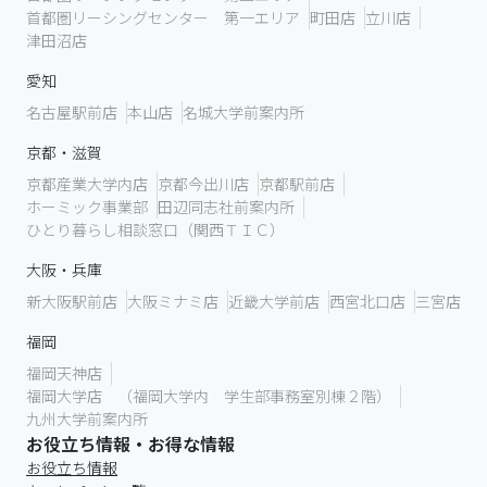
首都圏リーシングセンター 第一エリア
町田店
立川店
津田沼店
愛知
名古屋駅前店
本山店
名城大学前案内所
京都・滋賀
京都産業大学内店
京都今出川店
京都駅前店
ホーミック事業部
田辺同志社前案内所
ひとり暮らし相談窓口（関西ＴＩＣ）
大阪・兵庫
新大阪駅前店
大阪ミナミ店
近畿大学前店
西宮北口店
三宮店
福岡
福岡天神店
福岡大学店 （福岡大学内 学生部事務室別棟２階）
九州大学前案内所
お役立ち情報・お得な情報
お役立ち情報