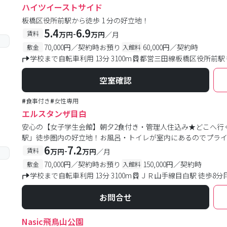
ハイツイーストサイド
板橋区役所前駅から徒歩 1 分の好立地！
5.4
6.9
-
賃料
万円
万円
／月
70,000円／契約時お預り
60,000円／契約時
敷金
入館料
学校まで自転車利用 13分 3100m
都営三田線板橋区役所前駅 
空室確認
#
食事付き
#
女性専用
エルスタンザ目白
安心の【女子学生会館】朝夕2食付き・管理人住込み★どこへ行
駅」徒歩圏内の好立地！お風呂・トイレが室内にあるのでプラ
6
7.2
-
賃料
万円
万円
／月
70,000円／契約時お預り
150,000円／契約時
敷金
入館料
学校まで自転車利用 13分 3100m
ＪＲ山手線目白駅 徒歩8分
お問合せ
Nasic飛鳥山公園