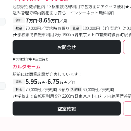
池袋駅も徒歩圏内！3駅複数路線利用で各方面にアクセス便利★
込み管理で館内防犯面も安心｜インターネット無料物件
7
8.65
-
賃料
万円
万円
／月
70,000円／契約時お預り
180,000円（1年契約）24
敷金
礼金
学校まで自転車利用 8分 1900m
東京メトロ有楽町線要町駅 徒
お問合せ
#
予約受付中
#
空室待ち
カルダモーム
駅前には商業施設が充実しています！
5.95
6.75
-
賃料
万円
万円
／月
70,000円／契約時お預り
60,000円／契約時
敷金
入館料
学校まで自転車利用 9分 2200m
東京メトロ丸ノ内線茗荷谷駅
空室確認