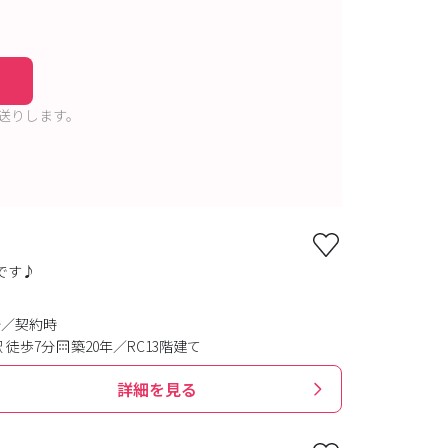
送りします。
です♪
分／契約時
 徒歩7分
築20年／RC13階建て
詳細を見る