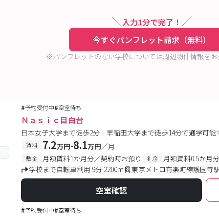
入力1分で完了！
今すぐパンフレット請求（無料）
※パンフレットのない学校については周辺物件情報をお
#
予約受付中
#
空室待ち
Ｎａｓｉｃ目白台
日本女子大学まで徒歩2分！早稲田大学まで徒歩14分で通学可能
7.2
8.1
-
賃料
万円
万円
／月
月額賃料1か月分／契約時お預り
月額賃料0.5か月
敷金
礼金
学校まで自転車利用 9分 2200m
東京メトロ有楽町線護国寺駅
空室確認
#
予約受付中
#
空室待ち