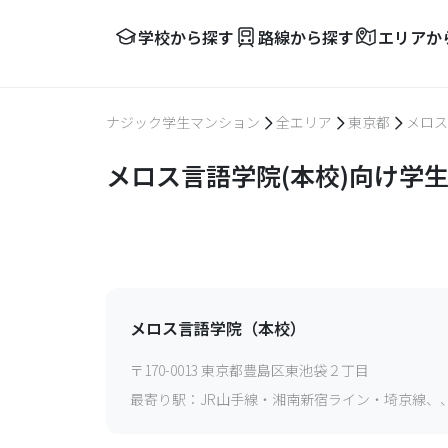
学校から探す
路線から探す
エリアか
ナジック学生マンション
全エリア
東京都
メロス
メロス言語学院(本校)向け学
メロス言語学院（本校）
〒
170-0013
東京都豊島区東池袋２丁目
最寄り駅：
JR山手線・湘南新宿ライン・埼京線、