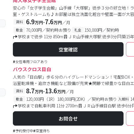
南大塚女子学生会館
安心の「女子学生会館」山手線「大塚駅」徒歩３分の好立地！
室・ゲストルームも♪お部屋は独立洗面化粧台や壁面一面が大
6.9
7.6
-
賃料
万円
万円
／月
70,000円／契約時お預り
150,000円／契約時
敷金
礼金
学校まで徒歩 11分 850m
ＪＲ山手線大塚駅 徒歩3分
築15
空室確認
#
女性専用フロアあり
バウスクロス目白
人気の「目白駅」歩６分のハイグレードマンション！宅配BOX
浴室乾燥機・追炊き機能など設備が充実★閑静で緑豊かな目白
8.7
13.6
-
賃料
万円
万円
／月
120,000円（1R）180,000円(2DK）／契約時お預り
1
敷金
入館料
学校まで自転車利用 11分 2700m
ＪＲ山手線目白駅 徒歩6分
お問合せ
#
予約受付中
#
空室待ち