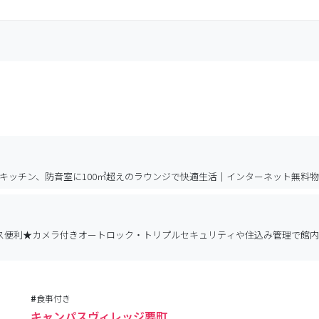
キッチン、防音室に100㎡超えのラウンジで快適生活｜インターネット無料
ス便利★カメラ付きオートロック・トリプルセキュリティや住込み管理で館
#
食事付き
キャンパスヴィレッジ要町