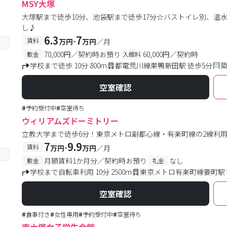
MSY大塚
大塚駅まで徒歩10分、池袋駅まで徒歩17分☆バストイレ別、温
し♪
6.3
7
-
賃料
万円
万円
／月
70,000円／契約時お預り
60,000円／契約時
敷金
入館料
学校まで徒歩 10分 800m
都電荒川線巣鴨新田駅 徒歩5分
築
空室確認
#
予約受付中
#
空室待ち
ウィリアムズドーミトリー
立教大学まで徒歩6分！東京メトロ副都心線・有楽町線の2線利
7
9.9
-
賃料
万円
万円
／月
月額賃料1か月分／契約時お預り
なし
敷金
礼金
学校まで自転車利用 10分 2500m
東京メトロ有楽町線要町駅 
空室確認
#
食事付き
#
女性専用
#
予約受付中
#
空室待ち