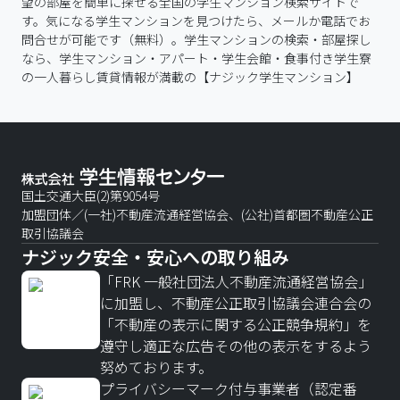
望の部屋を簡単に探せる全国の学生マンション検索サイトで
す。気になる学生マンションを見つけたら、メールか電話でお
問合せが可能です（無料）。学生マンションの検索・部屋探し
なら、学生マンション・アパート・学生会館・食事付き学生寮
の一人暮らし賃貸情報が満載の【ナジック学生マンション】
国土交通大臣(2)第9054号
加盟団体／(一社)不動産流通経営協会、(公社)首都圏不動産公正
取引協議会
ナジック安全・安心への取り組み
「FRK 一般社団法人不動産流通経営協会」
に加盟し、不動産公正取引協議会連合会の
「不動産の表示に関する公正競争規約」を
遵守し適正な広告その他の表示をするよう
努めております。
プライバシーマーク付与事業者（認定番