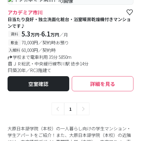
#予約受付中
#空室待ち
アカデミア市川
日当たり良好・独立洗面化粧台・浴室暖房乾燥機付きマンショ
ンです♪
5.3
6.1
-
賃料
万円
万円
／月
70,000円／契約時お預り
敷金
60,000円／契約時
入館料
学校まで電車利用 35分 5850m
ＪＲ総武・中央緩行線市川駅 徒歩14分
築20年／RC3階建て
空室確認
詳細を見る
1
大原日本語学院（本校）の一人暮らし向けの学生マンション・
学生アパートをご紹介！また、大原日本語学院（本校）の近隣