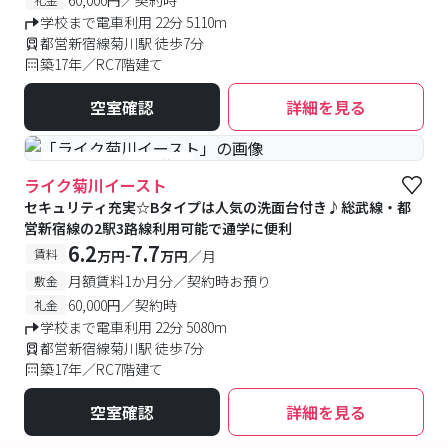
学校まで電車利用 22分 5110m
都営新宿線菊川駅 徒歩7分
築17年／RC7階建て
空室確認
詳細を見る
#予約受付中
#空室待ち
ライク菊川イースト
セキュリティ充実☆Bタイプは人気の洗面台付き♪総武線・都
営新宿線の2駅3路線利用可能で通学に便利
6.2
7.7
-
賃料
万円
万円
／月
月額賃料1か月分／契約時お預り
敷金
60,000円／契約時
礼金
学校まで電車利用 22分 5080m
都営新宿線菊川駅 徒歩7分
築17年／RC7階建て
空室確認
詳細を見る