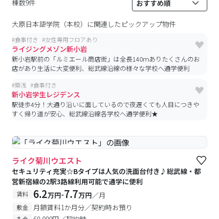
棟数9件
大原日本語学院（本校）
に関連したピックアップ物件
#
食事付き
#
女性専用フロアあり
ライジングメゾン新小岩
新小岩駅前の「ルミエール商店街」は全長140ｍありたくさんのお
店があり生活に大変便利、総武線沿線の様々な学校へ通学便利
#
築浅
#
食事付き
新小岩学生レジデンス
駅徒歩4分！大通り沿いに面しているので夜遅くても人目につきや
すく帰り道が安心、総武線沿線各学校へ通学便利★
#予約受付中
#空室待ち
ライク菊川ウエスト
セキュリティ充実☆Bタイプは人気の洗面台付き♪総武線・都
営新宿線の2駅3路線利用可能で通学に便利
6.2
7.7
-
賃料
万円
万円
／月
月額賃料1か月分／契約時お預り
敷金
60,000円／契約時
礼金