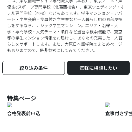
には、
東京情報デザイン専門職大学（本校）
、
東京アニメ・声
優＆eスポーツ専門学校（北葛西校舎）
、
東京ウェディング・ホ
テル専門学校（本校）
などもあります。学生マンション・アパ
ート・学生会館・食事付き学生寮など一人暮らし用のお部屋探
しをするなら、ナジック学生マンション。エリア・沿線・大
学・専門学校・人気テーマ・条件など豊富な検索機能で、
東京
都
の学生マンション情報をお届けし、あなたの充実した一人暮
らしをサポートします。また、
大原日本語学院
のまとめページ
もありますので、是非参考にしてみてください。
絞り込み条件
気軽に相談したい
特集ページ
合格発表前申込
食事付き学