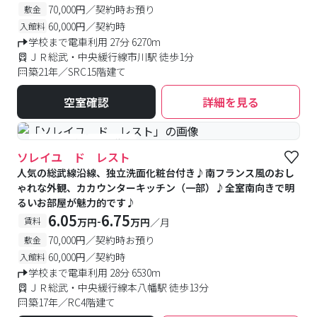
70,000円／契約時お預り
敷金
60,000円／契約時
入館料
学校まで電車利用 27分 6270m
ＪＲ総武・中央緩行線市川駅 徒歩1分
築21年／SRC15階建て
空室確認
詳細を見る
#予約受付中
#空室待ち
ソレイユ ド レスト
人気の総武線沿線、独立洗面化粧台付き♪南フランス風のおし
ゃれな外観、カカウンターキッチン（一部）♪全室南向きで明
るいお部屋が魅力的です♪
6.05
6.75
-
賃料
万円
万円
／月
70,000円／契約時お預り
敷金
60,000円／契約時
入館料
学校まで電車利用 28分 6530m
ＪＲ総武・中央緩行線本八幡駅 徒歩13分
築17年／RC4階建て