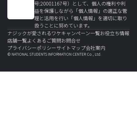
号:20001167号）として、個人の権利や利
益を保護しながら「個人情報」の適正な管
理と活用を行い「個人情報」を適切に取り
扱うことに努めています。
ナジックが愛されるワケ
キャンペーン一覧
お役立ち情報
店舗一覧
よくあるご質問
お問合せ
プライバシーポリシー
サイトマップ
会社案内
© NATIONAL STUDENTS INFORMATION CENTER Co., Ltd.