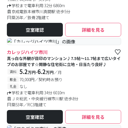
学校まで電車利用 32分 6860m
京成電鉄本線市川真間駅 徒歩5分
築26年／鉄骨2階建て
空室確認
詳細を見る
#予約受付中
#空室待ち
カレッジハイツ市川
真っ白な外観が目印のマンション♪7.5帖〜11.7帖まで広いタイ
プのお部屋です☆閑静な住宅街に立地・日当たり良好♪
5.2
6.2
-
賃料
万円
万円
／月
70,000円／契約時お預り
敷金
なし
礼金
学校まで電車利用 34分 6010m
ＪＲ総武・中央緩行線市川駅 徒歩8分
築53年／RC3階建て
空室確認
詳細を見る