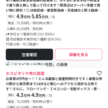
本八幡駅は都営新宿線の始発駅で、市ヶ谷にある学校や新宿ま
で乗り換え無しで座って行けます！駅周辺はスーパー多数で買
い物に便利！◎JR総武線・都営新宿線・京成線の２駅３路線利
用可能♪
4.9
5.85
-
賃料
万円
万円
／月
70,000円／契約時お預り
敷金
60,000円／契約時
入館料
学校まで電車利用 32分 8060m
京成電鉄本線京成八幡駅 徒歩14分
築19年／RC3階建て
空室確認
詳細を見る
#予約受付中
#空室待ち
ホスピタリテ市川真間
お家賃4万円台～！！ミニ冷蔵庫と居室照明付きです♪最寄の市
川駅から東京駅まで18分など都心へのアクセス良好な立地で
す！さらに、フローリング・ＩＨコンロ・宅配ボックス・原付
駐車可能など、設備も充実しております☆
4.3
4.9
-
賃料
万円
万円
／月
70,000円／契約時お預り
敷金
60,000円／契約時
入館料