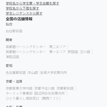
学校名から学生寮・学生会館を探す
学校名から下宿を探す
学生レジデンスから探す
全国の店舗情報
仙台
仙台駅前店
関東
首都圏リーシングセンター 第二エリア
首都圏リーシングセンター 第一エリア
町田店
立川店
津田沼店
愛知
名古屋駅前店
本山店
名城大学前案内所
京都・滋賀
京都産業大学内店
京都今出川店
京都駅前店
ホーミック事業部
田辺同志社前案内所
ひとり暮らし相談窓口（関西ＴＩＣ）