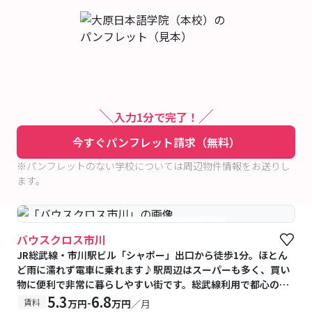
入力1分で完了！
今すぐパンフレット請求（無料）
※パンフレットのない学校については周辺物件情報をお送りし
ます。
#女性専用フロアあり
#予約受付中
#空室待ち
バウスクロス市川
JR総武線・市川駅ビル「シャポー」出口から徒歩1分。ほとん
ど雨に濡れず電車に乗れます♪駅周辺はスーパーも多く、買い
物に便利で非常に暮らしやすい街です。総武線利用で都心の学
校まで乗り換えなし♪千葉船橋方面もスグです★
5.3
6.8
-
賃料
万円
万円
／月