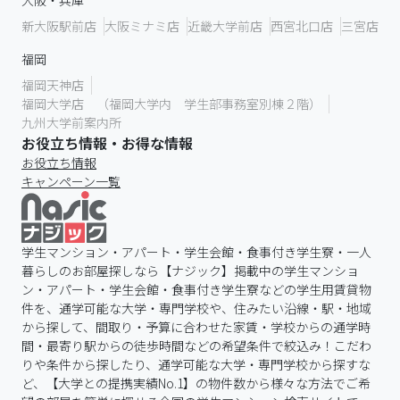
大阪・兵庫
新大阪駅前店
大阪ミナミ店
近畿大学前店
西宮北口店
三宮店
福岡
福岡天神店
福岡大学店 （福岡大学内 学生部事務室別棟２階）
九州大学前案内所
お役立ち情報・お得な情報
お役立ち情報
キャンペーン一覧
学生マンション・アパート・学生会館・食事付き学生寮・一人
暮らしのお部屋探しなら【ナジック】掲載中の学生マンショ
ン・アパート・学生会館・食事付き学生寮などの学生用賃貸物
件を、通学可能な大学・専門学校や、住みたい沿線・駅・地域
から探して、間取り・予算に合わせた家賃・学校からの通学時
間・最寄り駅からの徒歩時間などの希望条件で絞込み！こだわ
りや条件から探したり、通学可能な大学・専門学校から探すな
ど、【大学との提携実績No.1】の物件数から様々な方法でご希