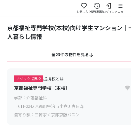
お気に入り
閲覧履歴
ログイン
メニュー
京都福祉専門学校(本校)向け学生マンション｜
人暮らし情報
全23件の物件を見る
提携校とは
ナジック提携校
京都福祉専門学校（本校）
学部：
介護福祉科
〒
611-0042
京都府宇治市小倉町春日森
最寄り駅：
三軒家＜京都京阪バス＞