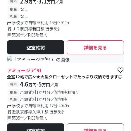
2.9
3.1
-
賃料
万円
万円
／月
なし
敷金
なし
礼金
学校まで自転車利用 16分 3911m
ＪＲ奈良線新田駅 徒歩8分
築36年／RC5階建て
空室確認
詳細を見る
#予約受付中
#空室待ち
アミュージア’91
全室12帖で広々★大型クローゼットでたっぷり収納できます◎
4.6
5
-
賃料
万円
万円
／月
月額賃料1か月分／契約時お預り
敷金
月額賃料1か月分／契約時
礼金
学校まで自転車利用 17分 4040m
近鉄京都線久津川駅 徒歩8分
築35年／RC3階建て
空室確認
詳細を見る