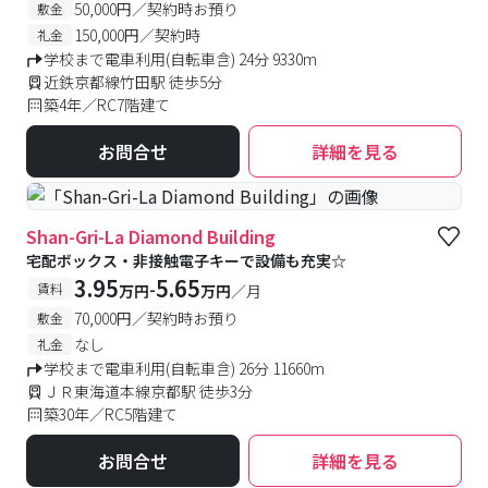
50,000円／契約時お預り
敷金
150,000円／契約時
礼金
学校まで電車利用(自転車含) 24分 9330m
近鉄京都線竹田駅 徒歩5分
築4年／RC7階建て
お問合せ
詳細を見る
Shan-Gri-La Diamond Building
宅配ボックス・非接触電子キーで設備も充実☆
3.95
5.65
-
賃料
万円
万円
／月
70,000円／契約時お預り
敷金
なし
礼金
学校まで電車利用(自転車含) 26分 11660m
ＪＲ東海道本線京都駅 徒歩3分
築30年／RC5階建て
お問合せ
詳細を見る