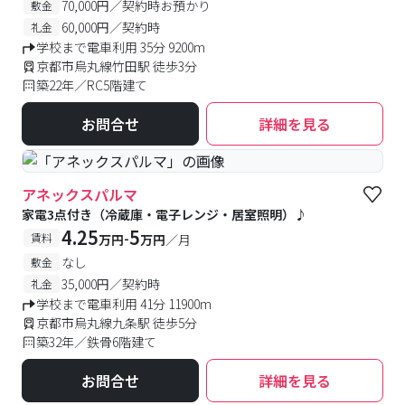
70,000円／契約時お預かり
敷金
60,000円／契約時
礼金
学校まで電車利用 35分 9200m
京都市烏丸線竹田駅 徒歩3分
築22年／RC5階建て
お問合せ
詳細を見る
アネックスパルマ
家電3点付き（冷蔵庫・電子レンジ・居室照明）♪
4.25
5
-
賃料
万円
万円
／月
なし
敷金
35,000円／契約時
礼金
学校まで電車利用 41分 11900m
京都市烏丸線九条駅 徒歩5分
築32年／鉄骨6階建て
お問合せ
詳細を見る