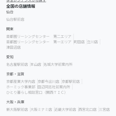
学生レジデンスから探す
全国の店舗情報
仙台
仙台駅前店
関東
首都圏リーシングセンター 第二エリア
首都圏リーシングセンター 第一エリア
町田店
立川店
津田沼店
愛知
名古屋駅前店
本山店
名城大学前案内所
京都・滋賀
京都産業大学内店
京都今出川店
京都駅前店
ホーミック事業部
田辺同志社前案内所
ひとり暮らし相談窓口（関西ＴＩＣ）
大阪・兵庫
新大阪駅前店
大阪ミナミ店
近畿大学前店
西宮北口店
三宮店