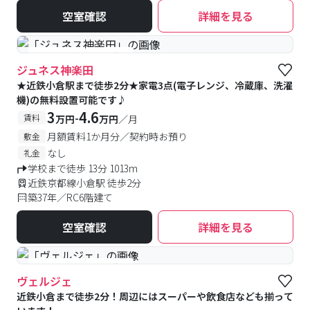
空室確認
詳細を見る
#予約受付中
#空室待ち
ジュネス神楽田
★近鉄小倉駅まで徒歩2分★家電3点(電子レンジ、冷蔵庫、洗濯
機)の無料設置可能です♪
3
4.6
-
賃料
万円
万円
／月
月額賃料1か月分／契約時お預り
敷金
なし
礼金
学校まで徒歩 13分 1013m
近鉄京都線小倉駅 徒歩2分
築37年／RC6階建て
空室確認
詳細を見る
#予約受付中
#空室待ち
ヴェルジェ
近鉄小倉まで徒歩2分！周辺にはスーパーや飲食店なども揃って