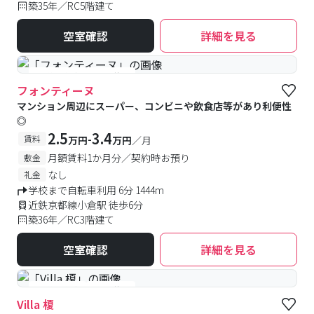
築35年／RC5階建て
空室確認
詳細を見る
#予約受付中
#空室待ち
フォンティーヌ
マンション周辺にスーパー、コンビニや飲食店等があり利便性
◎
2.5
3.4
-
賃料
万円
万円
／月
月額賃料1か月分／契約時お預り
敷金
なし
礼金
学校まで自転車利用 6分 1444m
近鉄京都線小倉駅 徒歩6分
築36年／RC3階建て
空室確認
詳細を見る
#予約受付中
#空室待ち
Villa 榎