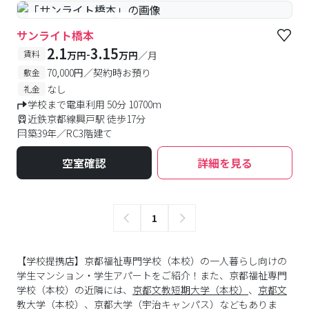
#予約受付中
#空室待ち
サンライト橋本
2.1
3.15
-
賃料
万円
万円
／月
70,000円／契約時お預り
敷金
なし
礼金
学校まで電車利用 50分 10700m
近鉄京都線興戸駅 徒歩17分
築39年／RC3階建て
空室確認
詳細を見る
1
【学校提携店】京都福祉専門学校（本校）の一人暮らし向けの
学生マンション・学生アパートをご紹介！また、京都福祉専門
学校（本校）の近隣には、
京都文教短期大学（本校）
、
京都文
教大学（本校）
、
京都大学（宇治キャンパス）
などもありま