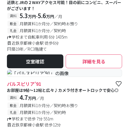
近鉄とJRの２WAYアクセス可能！目の前にコンビニ、スーパー
がございます！
5.3
5.6
-
賃料
万円
万円
／月
月額賃料1か月分／契約時お預り
敷金
月額賃料1か月分／契約時
礼金
学校まで自転車利用 6分 1435m
近鉄京都線小倉駅 徒歩6分
築19年／RC3階建て
空室確認
詳細を見る
#予約受付中
#空室待ち
パルスピリア’91
お部屋は9帖～12帖と広々♪カメラ付きオートロックで安心◎
4.7
賃料
万円
／月
月額賃料1か月分／契約時お預り
敷金
月額賃料1か月分／契約時
礼金
学校まで徒歩 7分 551m
近鉄京都線小倉駅 徒歩12分