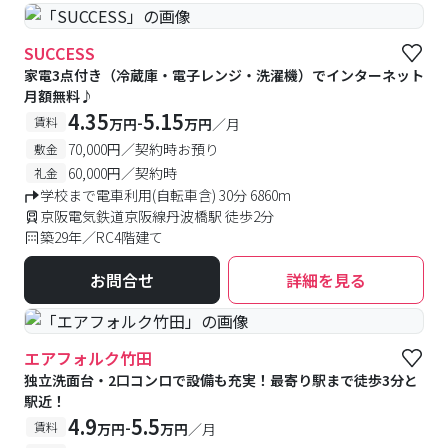
SUCCESS
家電3点付き（冷蔵庫・電子レンジ・洗濯機）でインターネット
月額無料♪
4.35
5.15
-
賃料
万円
万円
／月
70,000円／契約時お預り
敷金
60,000円／契約時
礼金
学校まで電車利用(自転車含) 30分 6860m
京阪電気鉄道京阪線丹波橋駅 徒歩2分
築29年／RC4階建て
お問合せ
詳細を見る
エアフォルク竹田
独立洗面台・2口コンロで設備も充実！最寄り駅まで徒歩3分と
駅近！
4.9
5.5
-
賃料
万円
万円
／月