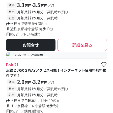
3.3
3.5
-
賃料
万円
万円
／月
月額賃料1か月分／契約時お預り
敷金
月額賃料1か月分／契約時
礼金
学校まで徒歩 5分 365m
近鉄京都線小倉駅 徒歩13分
築32年／RC4階建て
お問合せ
詳細を見る
#予約受付中
#空室待ち
Fok.21
近鉄とJRの２WAYアクセス可能！インターネット使用料無料物
件です♪
2.9
3.2
-
賃料
万円
万円
／月
月額賃料1か月分／契約時お預り
敷金
月額賃料1か月分／契約時
礼金
学校まで自転車利用 6分 1463m
ＪＲ奈良線ＪＲ小倉駅 徒歩5分
築33年／鉄骨3階建て