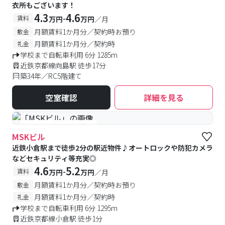
衣所もございます！
4.3
4.6
-
賃料
万円
万円
／月
月額賃料1か月分／契約時お預り
敷金
月額賃料1か月分／契約時
礼金
学校まで自転車利用 6分 1285m
近鉄京都線向島駅 徒歩17分
築34年／RC5階建て
空室確認
詳細を見る
#予約受付中
#空室待ち
MSKビル
近鉄小倉駅まで徒歩2分の駅近物件♪オートロックや防犯カメラ
などセキュリティ等充実◎
4.6
5.2
-
賃料
万円
万円
／月
月額賃料1か月分／契約時お預り
敷金
月額賃料1か月分／契約時
礼金
学校まで自転車利用 6分 1295m
近鉄京都線小倉駅 徒歩1分