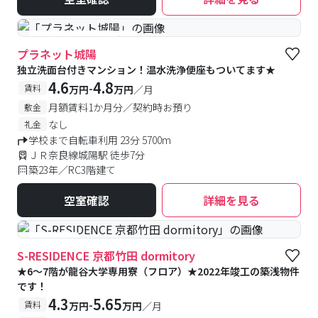
#予約受付中
#空室待ち
プラネット城陽
独立洗面台付きマンション！温水洗浄便座もついてます★
4.6
4.8
-
賃料
万円
万円
／月
月額賃料1か月分／契約時お預り
敷金
なし
礼金
学校まで自転車利用 23分 5700m
ＪＲ奈良線城陽駅 徒歩7分
築23年／RC3階建て
空室確認
詳細を見る
#食事付き
S-RESIDENCE 京都竹田 dormitory
★6～7階が龍谷大学専用寮（フロア）★2022年竣工の築浅物件
です！
4.3
5.65
-
賃料
万円
万円
／月