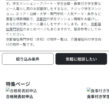
す。学生マンション・アパート・学生会館・食事付き学生寮な
ど一人暮らし用のお部屋探しをするなら、ナジック学生マンシ
ョン。エリア・沿線・大学・専門学校・人気テーマ・条件など
豊富な検索機能で、
京都府
の学生マンション情報をお届けし、
あなたの充実した一人暮らしをサポートします。また、
京都福
祉専門学校
のまとめページもありますので、是非参考にしてみ
てください。
京都福祉専門学校
（
本校
）の物件一覧は、
介護福祉科
の学生向
けの物件一覧です。
絞り込み条件
気軽に相談したい
特集ページ
合格発表前申込
食事付き学