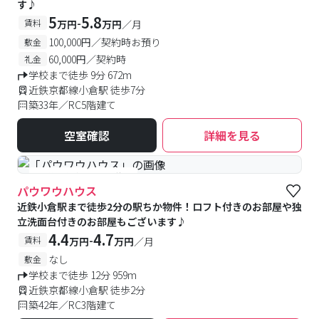
す♪
5
5.8
-
賃料
万円
万円
／月
100,000円／契約時お預り
敷金
60,000円／契約時
礼金
学校まで徒歩 9分 672m
近鉄京都線小倉駅 徒歩7分
築33年／RC5階建て
空室確認
詳細を見る
#予約受付中
#空室待ち
パウワウハウス
近鉄小倉駅まで徒歩2分の駅ちか物件！ロフト付きのお部屋や独
立洗面台付きのお部屋もございます♪
4.4
4.7
-
賃料
万円
万円
／月
なし
敷金
学校まで徒歩 12分 959m
近鉄京都線小倉駅 徒歩2分
築42年／RC3階建て