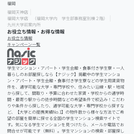
福岡
福岡天神店
福岡大学店 （福岡大学内 学生部事務室別棟２階）
九州大学前案内所
お役立ち情報・お得な情報
お役立ち情報
キャンペーン一覧
学生マンション・アパート・学生会館・食事付き学生寮・一人
暮らしのお部屋探しなら【ナジック】掲載中の学生マンショ
ン・アパート・学生会館・食事付き学生寮などの学生用賃貸物
件を、通学可能な大学・専門学校や、住みたい沿線・駅・地域
から探して、間取り・予算に合わせた家賃・学校からの通学時
間・最寄り駅からの徒歩時間などの希望条件で絞込み！こだわ
りや条件から探したり、通学可能な大学・専門学校から探すな
ど、【大学との提携実績No.1】の物件数から様々な方法でご希
望の部屋を簡単に探せる全国の学生マンション検索サイトで
す。気になる学生マンションを見つけたら、メールか電話でお
問合せが可能です（無料）。学生マンションの検索・部屋探し