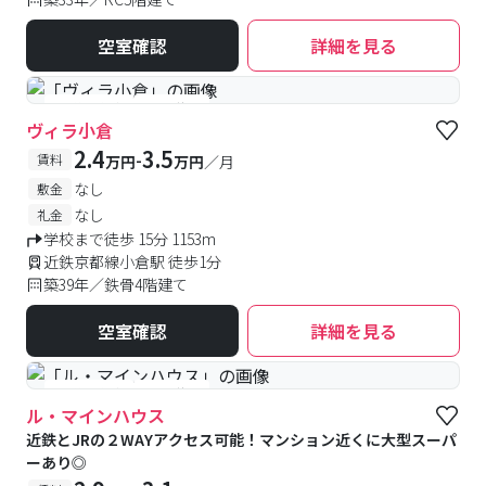
空室確認
詳細を見る
#予約受付中
#空室待ち
ヴィラ小倉
2.4
3.5
-
賃料
万円
万円
／月
なし
敷金
なし
礼金
学校まで徒歩 15分 1153m
近鉄京都線小倉駅 徒歩1分
築39年／鉄骨4階建て
空室確認
詳細を見る
#予約受付中
#空室待ち
ル・マインハウス
近鉄とJRの２WAYアクセス可能！マンション近くに大型スーパ
ーあり◎