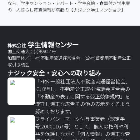
なら、学生マンション・アパート・学生会館・食事付き学生寮
の一人暮らし賃貸情報が満載の【ナジック学生マンション】
国土交通大臣(2)第9054号
加盟団体／(一社)不動産流通経営協会、(公社)首都圏不動産公正
取引協議会
ナジック安全・安心への取り組み
「FRK 一般社団法人不動産流通経営協会」
に加盟し、不動産公正取引協議会連合会の
「不動産の表示に関する公正競争規約」を
遵守し適正な広告その他の表示をするよう
努めております。
プライバシーマーク付与事業者（認定番
号:20001167号）として、個人の権利や利
益を保護しながら「個人情報」の適正な管