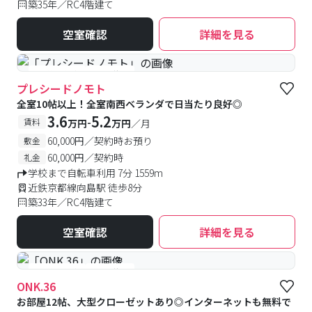
築35年／RC4階建て
空室確認
詳細を見る
#予約受付中
#空室待ち
プレシードノモト
全室10帖以上！全室南西ベランダで日当たり良好◎
3.6
5.2
-
賃料
万円
万円
／月
60,000円／契約時お預り
敷金
60,000円／契約時
礼金
学校まで自転車利用 7分 1559m
近鉄京都線向島駅 徒歩8分
築33年／RC4階建て
空室確認
詳細を見る
#予約受付中
#空室待ち
ONK.36
お部屋12帖、大型クローゼットあり◎インターネットも無料で