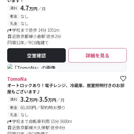
います！
4.7
賃料
万円
／月
なし
敷金
なし
礼金
学校まで徒歩 14分 1051m
近鉄京都線小倉駅 徒歩2分
築32年／RC6階建て
空室確認
詳細を見る
#予約受付中
#空室待ち
TomoNa
オートロックあり！電子レンジ、冷蔵庫、居室照明付きのお部
屋もございます♪
3.2
3.5
-
賃料
万円
万円
／月
60,000円／契約時お預り
敷金
なし
礼金
学校まで自転車利用 15分 3600m
近鉄京都線大久保駅 徒歩4分
築33年／RC5階建て