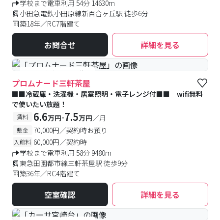
学校まで電車利用 54分 14630m
小田急電鉄小田原線新百合ヶ丘駅 徒歩6分
築18年／RC7階建て
お問合せ
詳細を見る
#予約受付中
#空室待ち
プロムナード三軒茶屋
■■冷蔵庫・洗濯機・居室照明・電子レンジ付■■ wifi無料
で使いたい放題！
6.6
7.5
-
賃料
万円
万円
／月
70,000円／契約時お預り
敷金
60,000円／契約時
入館料
学校まで電車利用 58分 9480m
東急田園都市線三軒茶屋駅 徒歩9分
築36年／RC4階建て
空室確認
詳細を見る