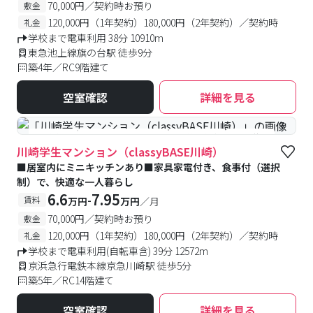
70,000円／契約時お預り
敷金
120,000円（1年契約）180,000円（2年契約）／契約時
礼金
学校まで電車利用 38分 10910m
東急池上線旗の台駅 徒歩9分
築4年／RC9階建て
空室確認
詳細を見る
#食事付き
#女性専用フロアあり
#予約受付中
#空室待ち
川崎学生マンション（classyBASE川崎）
■居室内にミニキッチンあり■家具家電付き、食事付（選択
制）で、快適な一人暮らし
6.6
7.95
-
賃料
万円
万円
／月
70,000円／契約時お預り
敷金
120,000円（1年契約）180,000円（2年契約）／契約時
礼金
学校まで電車利用(自転車含) 39分 12572m
京浜急行電鉄本線京急川崎駅 徒歩5分
築5年／RC14階建て
空室確認
詳細を見る