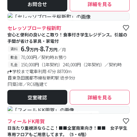
お問合せ
詳細を見る
#食事付き
#予約受付中
#空室待ち
セレッソブローテ桜新町
安心と便利の良いとこ取り！食事付き学生レジデンス。引越の
手間が省ける家具・家電付
6.9
8.7
-
賃料
万円
万円
／月
70,000円／契約時お預り
敷金
150,000円（1年契約）240,000円（2年契約）／契約時
礼金
学校まで電車利用 47分 88700m
東急田園都市線桜新町駅 徒歩9分
築3年／RC6階建て
空室確認
詳細を見る
#女性専用フロアあり
#予約受付中
#空室待ち
フィールドK用賀
日当たり重視派ならここ！■■全室南東向き！■■ 女子学生
専用フロアもご用意してます。（5・6階）