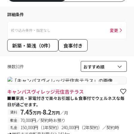
詳細条件
変更
絞り込み条件・指定なし
新築・築浅（0件）
食事付き
棟数31件
#食事付き
#女性専用フロアあり
#予約受付中
#空室待ち
キャンパスヴィレッジ元住吉テラス
■■家具・家電付きで楽々お引越し＆食事付でウェルネスな毎
日が過ごせます。
7.45
8.2
-
賃料
万円
万円
／月
70,000円／契約時お預り
敷金
150,000円（1年契約）240,000円（2年契約）／契約時
礼金