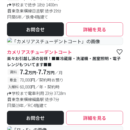
学校まで徒歩 18分 1400m
東急東横線日吉駅 徒歩19分
築6年／鉄骨4階建て
お問合せ
詳細を見る
カメリアスチューデントコート
楽々お引越し派の皆様！■■冷蔵庫・洗濯機・居室照明・電子
レンジもついてます■■
7.2
7.7
-
賃料
万円
万円
／月
70,000円／契約時お預り
敷金
60,000円／年・契約時
入館料
学校まで電車利用 23分 3728m
東急東横線綱島駅 徒歩7分
築19年／RC4階建て
お問合せ
詳細を見る