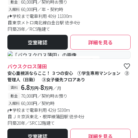
60,000円／契約時お預り
敷金
60,000円／年・契約時
入館料
学校まで電車利用 40分 11330m
東京メトロ南北線白金台駅 徒歩4分
築29年／RC5階建て
空室確認
詳細を見る
#女性優先フロアあり
#予約受付中
#空室待ち
バウスクロス蒲田
安心重視派ならここ！ ３つの安心 ①学生専用マンション ②
管理人（日勤） ③女子優先フロアあり
6.8
8
-
賃料
万円
万円
／月
70,000円／契約時お預り
敷金
60,000円／契約時
入館料
学校まで電車利用 42分 5330m
ＪＲ京浜東北・根岸線蒲田駅 徒歩4分
築20年／SRC12階建て
空室確認
詳細を見る