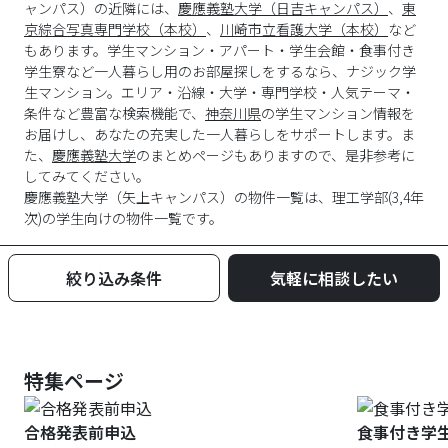
ャンパス）の近隣には、
慶應義塾大学（日吉キャンパス）
、
東
京綜合写真専門学校（本校）
、
川崎市立看護大学（本校）
など
もあります。学生マンション・アパート・学生会館・食事付き
学生寮など一人暮らし用のお部屋探しをするなら、ナジック学
生マンション。エリア・沿線・大学・専門学校・人気テーマ・
条件など豊富な検索機能で、
神奈川県
の学生マンション情報を
お届けし、あなたの充実した一人暮らしをサポートします。ま
た、
慶應義塾大学
のまとめページもありますので、是非参考に
してみてください。
慶應義塾大学
（
矢上キャンパス
）の物件一覧は、
理工学部(3,4年
次)
の学生向けの物件一覧です。
絞り込み条件
気軽に相談したい
特集ページ
合格発表前申込
食事付き学