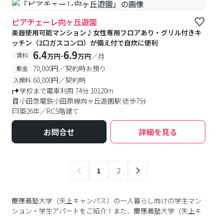
#女性専用フロアあり
ピアチェーレ向ヶ丘遊園
楽器使用可能マンション♪女性専用フロアあり・グリル付きキ
ッチン（2口ガスコンロ）が備え付で自炊に便利
6.4
6.9
-
賃料
万円
万円
／月
70,000円／契約時お預り
敷金
60,000円／契約時
入館料
学校まで電車利用 74分 10120m
小田急電鉄小田原線向ヶ丘遊園駅 徒歩7分
築26年／RC5階建て
お問合せ
詳細を見る
1
2
慶應義塾大学（矢上キャンパス）の一人暮らし向けの学生マン
ション・学生アパートをご紹介！また、慶應義塾大学（矢上キ