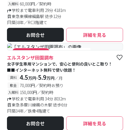
60,000円／契約時
入館料
学校まで電車利用 29分 4181m
東急東横線綱島駅 徒歩12分
築38年／RC3階建て
お問合せ
詳細を見る
#食事付き
#女性専用
#キャンペーン実施中
エルスタンザ田園調布
女子学生専用マンションで、安心と便利の良いとこ取り！
■■インターネット無料で使い放題！
4.5
5.9
-
賃料
万円
万円
／月
70,000円／契約時お預り
敷金
150,000円／契約時
入館料
学校まで電車利用 34分 8032m
東急多摩川線鵜の木駅 徒歩6分
築34年／鉄骨4階建て
お問合せ
詳細を見る