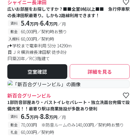
シャイニー長津田
広いお部屋をお探しですか？■■全室8帖以上■■ 急行停車駅
の長津田駅最寄り。しかも2路線利用できます！
5.4
6.4
-
賃料
万円
万円
／月
60,000円／契約時お預り
敷金
60,000円／契約時
入館料
学校まで電車利用 53分 14290m
ＪＲ横浜線長津田駅 徒歩8分
築20年／RC3階建て
空室確認
詳細を見る
新百合グリーンビル
1部防音部屋あり・バストイレセパレート・独立洗面台完備で設
備充実！！最寄り駅は商業施設が多数あり便利
6.5
8.8
-
賃料
万円
万円
／月
70,000円 ※防音ルームのみ140,000円／契約時お預り
敷金
60,000円／契約時
礼金