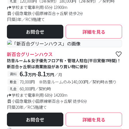
120,000円（1年契約）180,000円（2年契約）／契約時
礼金
学校まで電車利用 65分 13900m
小田急電鉄小田原線百合ヶ丘駅 徒歩2分
築3年／RC9階建て
お問合せ
詳細を見る
新百合グリーンハウス
防音ルーム＆女子優先フロア有・管理人駐在(平日実働7時間)！
新百合ヶ丘駅は商業施設があり買い物に便利
6.3
8.1
-
賃料
万円
万円
／月
70,000円 ※防音ルームのみ140,000円／契約時お預り
敷金
60,000円／契約時
礼金
学校まで電車利用 68分 14200m
小田急電鉄小田原線新百合ヶ丘駅 徒歩6分
築20年／RC5階建て
お問合せ
詳細を見る