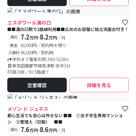
#予約受付中
#空室待ち
エスポワール溝の口
■■溝の口駅で2路線利用■■広めのお部屋に独立洗面台付き！
7.2
8.2
-
賃料
万円
万円
／月
60,000円／契約時お預り
敷金
96,000円／契約時
入館料
学校まで電車利用 39分 6120m
東急田園都市線高津駅 徒歩3分
築19年／RC5階建て
空室確認
詳細を見る
#女性専用
#予約受付中
#空室待ち
メゾン ド ジュネス
都心生活でも安心は外せない ■■ ①女子学生専用マンショ
ン ②管理人（日勤） ■■
7.6
8.6
-
賃料
万円
万円
／月