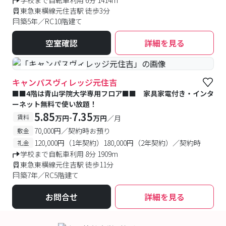
学校まで自転車利用 6分 1414m
東急東横線元住吉駅 徒歩3分
築5年／RC10階建て
空室確認
詳細を見る
#女性専用フロアあり
キャンパスヴィレッジ元住吉
■■4階は青山学院大学専用フロア■■ 家具家電付き・インタ
ーネット無料で使い放題！
5.85
7.35
-
賃料
万円
万円
／月
70,000円／契約時お預り
敷金
120,000円（1年契約）180,000円（2年契約）／契約時
礼金
学校まで自転車利用 8分 1909m
東急東横線元住吉駅 徒歩11分
築7年／RC5階建て
お問合せ
詳細を見る