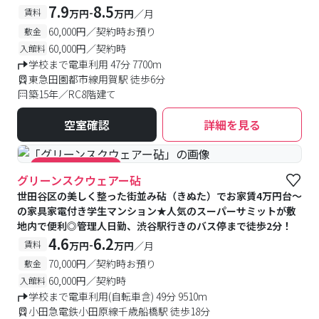
7.9
8.5
-
賃料
万円
万円
／月
60,000円／契約時お預り
敷金
60,000円／契約時
入館料
学校まで電車利用 47分 7700m
東急田園都市線用賀駅 徒歩6分
築15年／RC8階建て
空室確認
詳細を見る
#キャンペーン実施中
グリーンスクウェアー砧
世田谷区の美しく整った街並み砧（きぬた）でお家賃4万円台～
の家具家電付き学生マンション★人気のスーパーサミットが敷
地内で便利◎管理人日勤、渋谷駅行きのバス停まで徒歩2分！
4.6
6.2
-
賃料
万円
万円
／月
70,000円／契約時お預り
敷金
60,000円／契約時
入館料
学校まで電車利用(自転車含) 49分 9510m
小田急電鉄小田原線千歳船橋駅 徒歩18分