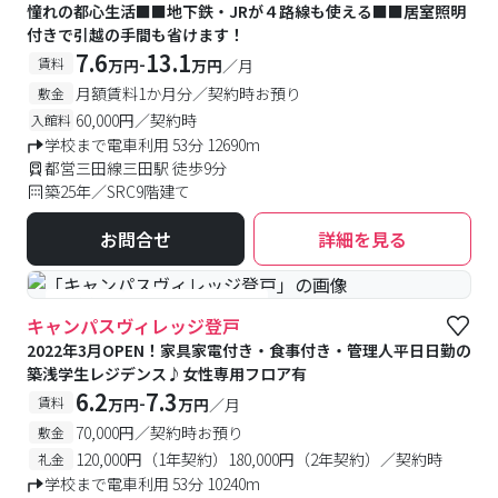
憧れの都心生活■■地下鉄・JRが４路線も使える■■居室照明
付きで引越の手間も省けます！
7.6
13.1
-
賃料
万円
万円
／月
月額賃料1か月分／契約時お預り
敷金
60,000円／契約時
入館料
学校まで電車利用 53分 12690m
都営三田線三田駅 徒歩9分
築25年／SRC9階建て
お問合せ
詳細を見る
#食事付き
#女性専用フロアあり
キャンパスヴィレッジ登戸
2022年3月OPEN！家具家電付き・食事付き・管理人平日日勤の
築浅学生レジデンス♪女性専用フロア有
6.2
7.3
-
賃料
万円
万円
／月
70,000円／契約時お預り
敷金
120,000円（1年契約）180,000円（2年契約）／契約時
礼金
学校まで電車利用 53分 10240m