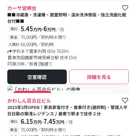
#予約受付中
#空室待ち
カーサ宮崎台
■■冷蔵庫・洗濯機・居室照明・温水洗浄便座・独立洗面化粧
台付■■
5.45
6
-
賃料
万円
万円
／月
70,000円／契約時お預り
敷金
60,000円／契約時
入館料
学校まで電車利用 60分 7610m
東急田園都市線宮崎台駅 徒歩15分
築19年／鉄骨2階建て
空室確認
詳細を見る
#食事付き
#女性専用フロアあり
#キャンペーン実施中
かわしん百合丘ビル
2023年3月OPEN！家具家電付き・食事付き(選択制)・管理人平
日日勤の築浅レジデンス♪最寄り駅まで徒歩２分
6.15
7.45
-
賃料
万円
万円
／月
70,000円／契約時お預り
敷金