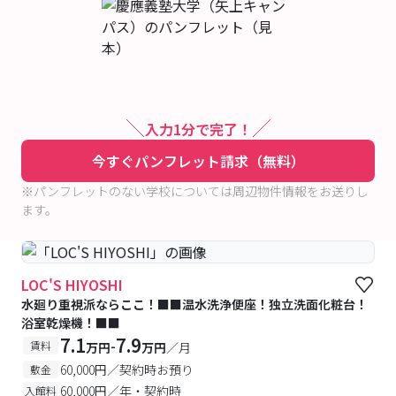
入力1分で完了！
今すぐパンフレット請求（無料）
※パンフレットのない学校については周辺物件情報をお送りし
ます。
LOC'S HIYOSHI
水廻り重視派ならここ！■■温水洗浄便座！独立洗面化粧台！
浴室乾燥機！■■
7.1
7.9
-
賃料
万円
万円
／月
60,000円／契約時お預り
敷金
60,000円／年・契約時
入館料