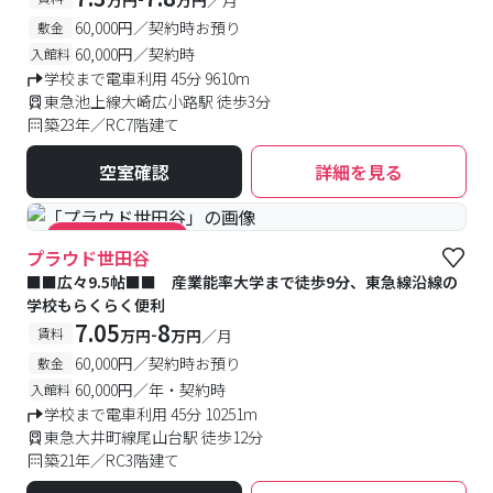
万円
万円
／月
60,000円／契約時お預り
敷金
60,000円／契約時
入館料
学校まで電車利用 45分 9610m
東急池上線大崎広小路駅 徒歩3分
築23年／RC7階建て
空室確認
詳細を見る
#キャンペーン実施中
プラウド世田谷
■■広々9.5帖■■ 産業能率大学まで徒歩9分、東急線沿線の
学校もらくらく便利
7.05
8
-
賃料
万円
万円
／月
60,000円／契約時お預り
敷金
60,000円／年・契約時
入館料
学校まで電車利用 45分 10251m
東急大井町線尾山台駅 徒歩12分
築21年／RC3階建て