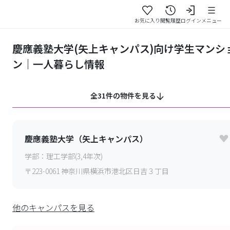
お気に入り
閲覧履歴
ログイン
メニュー
慶應義塾大学(矢上キャンパス)向け学生マンシ
ン｜一人暮らし情報
全31件の物件を見る
慶應義塾大学（矢上キャンパス）
学部：
理工学部(3,4年次)
〒
223-0061
神奈川県横浜市港北区日吉３丁目
他のキャンパスを見る