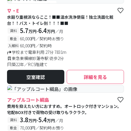
#予約受付中
#空室待ち
∇・E
水廻り重視派ならここ！■■温水洗浄便座！独立洗面化粧
台！！バス・トイレ別！！！■■
5.7
6.4
-
賃料
万円
万円
／月
60,000円／契約時お預り
敷金
60,000円／契約時
入館料
学校まで電車利用 27分 7831m
東急東横線妙蓮寺駅 徒歩2分
築22年／RC5階建て
空室確認
詳細を見る
アップルコート綱島
費用を抑えたい方におすすめ。オートロック付きマンション。
宅配BOX付きで荷物の受け取りもラクラク。
3.8
5.4
-
賃料
万円
万円
／月
70,000円／契約時お預り
敷金