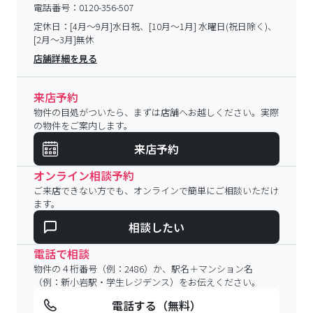
電話番号：
0120-356-507
定休日：
[4月～9月]水日祝、[10月～1月] 水曜日(祝日除く)、
[2月～3月]無休
店舗詳細を見る
来店予約
物件の目処がついたら、まずは店舗へお越しください。実際
の物件をご案内します。
来店予約
オンライン相談予約
ご来店できない方でも、オンラインで簡単にご相談いただけ
ます。
相談したい
電話で相談
物件の４桁番号（例：2486）か、駅名＋マンション名
（例：新小岩駅・学生レジデンス）をお伝えください。
電話する（無料）