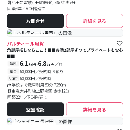
小田急電鉄小田原線登戸駅 徒歩7分
築4年／RC6階建て
お問合せ
詳細を見る
#予約受付中
#空室待ち
パルティール用賀
角部屋推しならここ！■■各階2部屋ずつでプライベートも安心
■■
6.1
6.8
-
賃料
万円
万円
／月
60,000円／契約時お預り
敷金
60,000円／契約時
入館料
学校まで電車利用 53分 7250m
東急大井町線上野毛駅 徒歩12分
築22年／RC4階建て
空室確認
詳細を見る
#予約受付中
#空室待ち