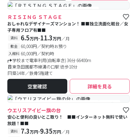
#女性専用フロアあり
#予約受付中
#空室待ち
ＲＩＳＩＮＧ ＳＴＡＧＥ
おしゃれなデザイナーズマンション！ ■■独立洗面化粧台／女
子専用フロア有■■
6.5
11.3
-
賃料
万円
万円
／月
60,000円／契約時お預り
敷金
60,000円／契約時
入館料
学校まで電車利用(自転車含) 36分 66400m
東急田園都市線溝の口駅 徒歩10分
築14年／鉄骨5階建て
空室確認
詳細を見る
#食事付き
#女性専用フロアあり
#予約受付中
#空室待ち
ウエリスアイビー旗の台
安心と便利の良いとこ取り！ ■■インターネット無料で使い
放題！■■
7.3
9.35
-
賃料
万円
万円
／月