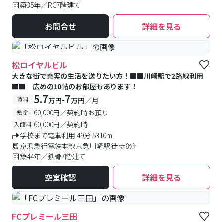
築35年／RC7階建て
お問合せ
詳細を見る
#予約受付中
#空室待ち
松ロイヤルビル
大きな街で充実の生活を送りたい方！■■川崎駅で2路線利用
■■ 広めの10帖のお部屋もあります！
5.7
7
-
賃料
万円
万円
／月
60,000円／契約時お預り
敷金
60,000円／契約時
入館料
学校まで電車利用 49分 5310m
京浜急行電鉄本線京急川崎駅 徒歩8分
築44年／鉄骨7階建て
空室確認
詳細を見る
FCプレミール三田