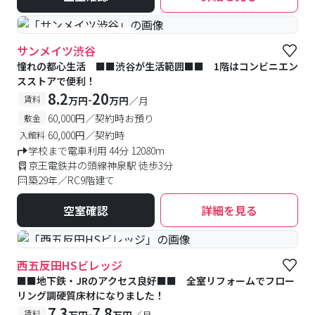
#予約受付中
#空室待ち
サンメイツ渋谷
憧れの都心生活 ■■渋谷が生活範囲■■ 1階はコンビニエン
スストアで便利！
8.2
20
-
賃料
万円
万円
／月
60,000円／契約時お預り
敷金
60,000円／契約時
入館料
学校まで電車利用 44分 12080m
京王電鉄井の頭線神泉駅 徒歩3分
築29年／RC9階建て
空室確認
詳細を見る
#予約受付中
#空室待ち
西五反田HSビレッジ
■■地下鉄・JRのアクセス良好■■ 全室リフォームでフロー
リング調硬質床材になりました！
7.3
7.8
-
賃料