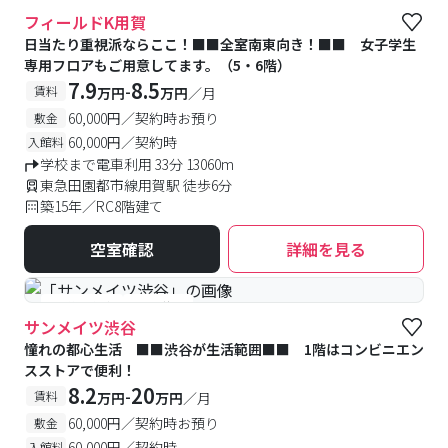
#女性専用フロアあり
#予約受付中
#空室待ち
フィールドK用賀
日当たり重視派ならここ！■■全室南東向き！■■ 女子学生
専用フロアもご用意してます。（5・6階）
7.9
8.5
-
賃料
万円
万円
／月
60,000円／契約時お預り
敷金
60,000円／契約時
入館料
学校まで電車利用 33分 13060m
東急田園都市線用賀駅 徒歩6分
築15年／RC8階建て
空室確認
詳細を見る
#予約受付中
#空室待ち
サンメイツ渋谷
憧れの都心生活 ■■渋谷が生活範囲■■ 1階はコンビニエン
スストアで便利！
8.2
20
-
賃料
万円
万円
／月
60,000円／契約時お預り
敷金
60,000円／契約時
入館料