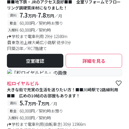
■■地下鉄・JRのアクセス良好■■ 全室リフォームでフロー
リング調硬質床材になりました！
7.3
7.8
-
賃料
万円
万円
／月
60,000円／契約時お預り
敷金
60,000円／契約時
入館料
学校まで電車利用 29分 12380m
東急池上線大崎広小路駅 徒歩3分
築23年／RC7階建て
空室確認
詳細を見る
#予約受付中
#空室待ち
松ロイヤルビル
大きな街で充実の生活を送りたい方！■■川崎駅で2路線利用
■■ 広めの10帖のお部屋もあります！
5.7
7
-
賃料
万円
万円
／月
60,000円／契約時お預り
敷金
60,000円／契約時
入館料
学校まで電車利用(自転車含) 30分 11966m