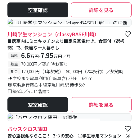
空室確認
詳細を見る
#食事付き
#女性専用フロアあり
#予約受付中
#空室待ち
川崎学生マンション（classyBASE川崎）
■居室内にミニキッチンあり■家具家電付き、食事付（選択
制）で、快適な一人暮らし
6.6
7.95
-
賃料
万円
万円
／月
70,000円／契約時お預り
敷金
120,000円（1年契約）180,000円（2年契約）／契約時
礼金
学校まで電車利用(自転車含) 27分 11646m
京浜急行電鉄本線京急川崎駅 徒歩5分
築5年／RC14階建て
空室確認
詳細を見る
#女性優先フロアあり
#予約受付中
#空室待ち
バウスクロス蒲田
安心重視派ならここ！ ３つの安心 ①学生専用マンション ②