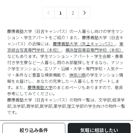
1
2
慶應義塾大学（日吉キャンパス）の一人暮らし向けの学生マン
ション・学生アパートをご紹介！また、慶應義塾大学（日吉キ
ャンパス）の近隣には、
慶應義塾大学（矢上キャンパス）
、
東
京綜合写真専門学校（本校）
、
横浜理容美容専門学校（本校）
などもあります。学生マンション・アパート・学生会館・食事
付き学生寮など一人暮らし用のお部屋探しをするなら、ナジッ
ク学生マンション。エリア・沿線・大学・専門学校・人気テー
マ・条件など豊富な検索機能で、
神奈川県
の学生マンション情
報をお届けし、あなたの充実した一人暮らしをサポートしま
す。また、
慶應義塾大学
のまとめページもありますので、是非
参考にしてみてください。
慶應義塾大学
（
日吉キャンパス
）の物件一覧は、
文学部,経済学
部,法学部,商学部,医学部,薬学部,理工学部
の学生向けの物件一覧
です。
絞り込み条件
気軽に相談したい