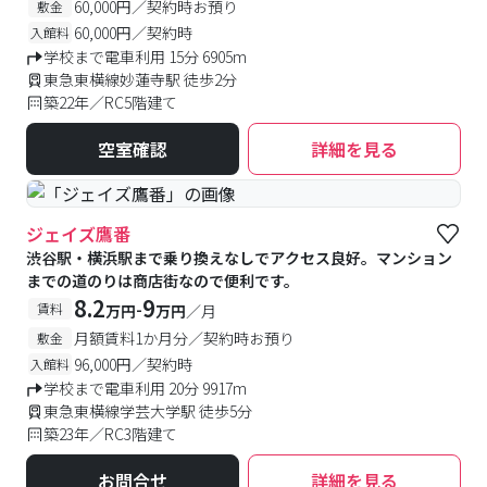
60,000円／契約時お預り
敷金
60,000円／契約時
入館料
学校まで電車利用 15分 6905m
東急東横線妙蓮寺駅 徒歩2分
築22年／RC5階建て
空室確認
詳細を見る
ジェイズ鷹番
渋谷駅・横浜駅まで乗り換えなしでアクセス良好。マンション
までの道のりは商店街なので便利です。
8.2
9
-
賃料
万円
万円
／月
月額賃料1か月分／契約時お預り
敷金
96,000円／契約時
入館料
学校まで電車利用 20分 9917m
東急東横線学芸大学駅 徒歩5分
築23年／RC3階建て
お問合せ
詳細を見る