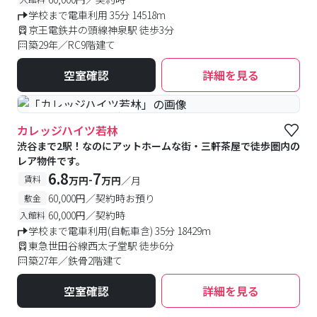
学校まで電車利用 35分 14518m
京王電鉄井の頭線神泉駅 徒歩3分
築29年／RC9階建て
空室確認
詳細を見る
#予約受付中
#空室待ち
カレッジハイツ若林
渋谷まで2駅！なのにアットホームな街・三軒茶屋で徒歩圏内の
レア物件です。
6.8
7
-
賃料
万円
万円
／月
60,000円／契約時お預り
敷金
60,000円／契約時
入館料
学校まで電車利用(自転車含) 35分 18429m
東急世田谷線西太子堂駅 徒歩6分
築27年／鉄骨2階建て
空室確認
詳細を見る