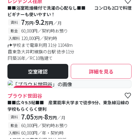
レジデンス荏原
■■浴室乾燥機付で洗濯の心配なし■■ コンロも2口で料理
ビギナーも使いやすい！
7
9.2
-
賃料
万円
万円
／月
60,000円／契約時お預り
敷金
120,000円／契約時
入館料
学校まで電車利用 31分 11048m
東急大井町線旗の台駅 徒歩11分
築16年／RC10階建て
空室確認
詳細を見る
#キャンペーン実施中
プラウド世田谷
■■広々9.5帖■■ 産業能率大学まで徒歩9分、東急線沿線の
学校もらくらく便利
7.05
8
-
賃料
万円
万円
／月
60,000円／契約時お預り
敷金
60,000円／年・契約時
入館料