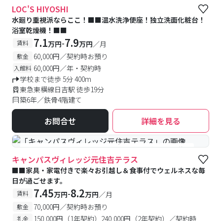
LOC'S HIYOSHI
水廻り重視派ならここ！■■温水洗浄便座！独立洗面化粧台！
浴室乾燥機！■■
7.1
7.9
-
賃料
万円
万円
／月
60,000円／契約時お預り
敷金
60,000円／年・契約時
入館料
学校まで徒歩 5分 400m
東急東横線日吉駅 徒歩19分
築6年／鉄骨4階建て
お問合せ
詳細を見る
#食事付き
#女性専用フロアあり
#予約受付中
#空室待ち
キャンパスヴィレッジ元住吉テラス
■■家具・家電付きで楽々お引越し＆食事付でウェルネスな毎
日が過ごせます。
7.45
8.2
-
賃料
万円
万円
／月
70,000円／契約時お預り
敷金
150,000円（1年契約）240,000円（2年契約）／契約時
礼金