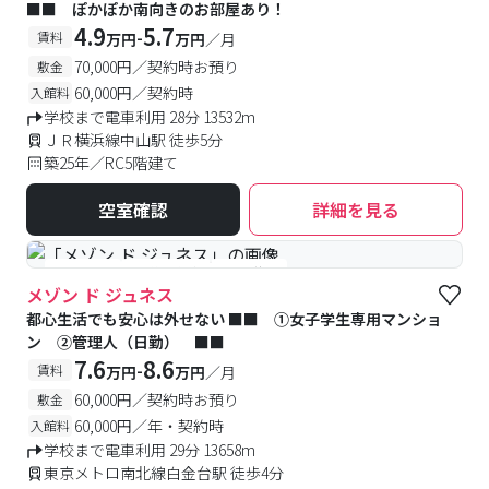
■■ ぽかぽか南向きのお部屋あり！
4.9
5.7
-
賃料
万円
万円
／月
70,000円／契約時お預り
敷金
60,000円／契約時
入館料
学校まで電車利用 28分 13532m
ＪＲ横浜線中山駅 徒歩5分
築25年／RC5階建て
空室確認
詳細を見る
#女性専用
#予約受付中
#空室待ち
メゾン ド ジュネス
都心生活でも安心は外せない ■■ ①女子学生専用マンショ
ン ②管理人（日勤） ■■
7.6
8.6
-
賃料
万円
万円
／月
60,000円／契約時お預り
敷金
60,000円／年・契約時
入館料
学校まで電車利用 29分 13658m
東京メトロ南北線白金台駅 徒歩4分