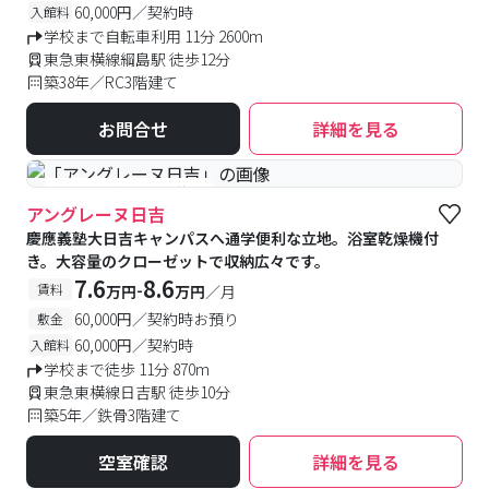
60,000円／契約時
入館料
学校まで自転車利用 11分 2600m
東急東横線綱島駅 徒歩12分
築38年／RC3階建て
お問合せ
詳細を見る
#予約受付中
#空室待ち
アングレーヌ日吉
慶應義塾大日吉キャンパスへ通学便利な立地。浴室乾燥機付
き。大容量のクローゼットで収納広々です。
7.6
8.6
-
賃料
万円
万円
／月
60,000円／契約時お預り
敷金
60,000円／契約時
入館料
学校まで徒歩 11分 870m
東急東横線日吉駅 徒歩10分
築5年／鉄骨3階建て
空室確認
詳細を見る