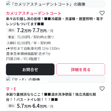
カメリアスチューデントコート
楽々お引越し派の皆様！■■冷蔵庫・洗濯機・居室照明・電子
レンジもついてます■■
7.2
7.7
-
賃料
万円
万円
／月
70,000円／契約時お預り
敷金
60,000円／年・契約時
入館料
学校まで自転車利用 13分 3100m
東急東横線綱島駅 徒歩7分
築19年／RC4階建て
お問合せ
詳細を見る
#予約受付中
#空室待ち
∇・E
水廻り重視派ならここ！■■温水洗浄便座！独立洗面化粧
台！！バス・トイレ別！！！■■
5.7
6.4
-
賃料
万円
万円
／月