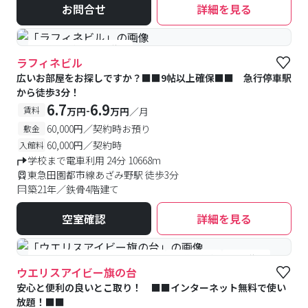
お問合せ
詳細を見る
#予約受付中
#空室待ち
ラフィネビル
広いお部屋をお探しですか？■■9帖以上確保■■ 急行停車駅
から徒歩3分！
6.7
6.9
-
賃料
万円
万円
／月
60,000円／契約時お預り
敷金
60,000円／契約時
入館料
学校まで電車利用 24分 10668m
東急田園都市線あざみ野駅 徒歩3分
築21年／鉄骨4階建て
空室確認
詳細を見る
#食事付き
#女性専用フロアあり
#予約受付中
#空室待ち
ウエリスアイビー旗の台
安心と便利の良いとこ取り！ ■■インターネット無料で使い
放題！■■