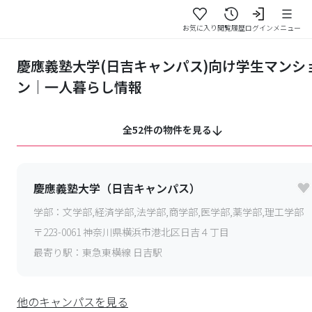
お気に入り
閲覧履歴
ログイン
メニュー
慶應義塾大学(日吉キャンパス)向け学生マンシ
ン｜一人暮らし情報
全52件の物件を見る
慶應義塾大学（日吉キャンパス）
学部：
文学部,経済学部,法学部,商学部,医学部,薬学部,理工学部
〒
223-0061
神奈川県横浜市港北区日吉４丁目
最寄り駅：
東急東横線 日吉駅
他のキャンパスを見る