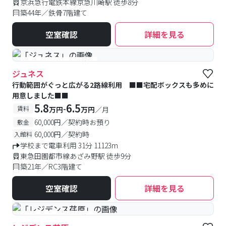
京浜急行電鉄本線京急川崎駅 徒歩8分
築44年／鉄骨7階建て
空室確認
詳細を見る
#予約受付中
#空室待ち
ジュネス
行動範囲がぐっと広がる2路線利用 ■■宅配ボックスも多めに
用意しました■■
5.8
6.5
-
賃料
万円
万円
／月
60,000円／契約時お預り
敷金
60,000円／契約時
入館料
学校まで電車利用 31分 11123m
東急田園都市線あざみ野駅 徒歩9分
築21年／RC3階建て
空室確認
詳細を見る
#予約受付中
#空室待ち