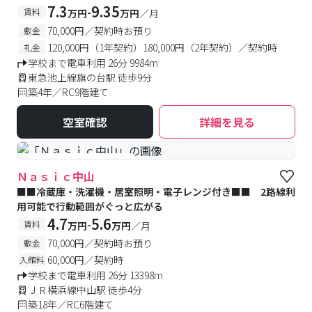
7.3
9.35
-
賃料
万円
万円
／月
70,000円／契約時お預り
敷金
120,000円（1年契約）180,000円（2年契約）／契約時
礼金
学校まで電車利用 26分 9984m
東急池上線旗の台駅 徒歩9分
築4年／RC9階建て
空室確認
詳細を見る
#予約受付中
#空室待ち
Ｎａｓｉｃ中山
■■冷蔵庫・洗濯機・居室照明・電子レンジ付き■■ 2路線利
用可能で行動範囲がぐっと広がる
4.7
5.6
-
賃料
万円
万円
／月
70,000円／契約時お預り
敷金
60,000円／契約時
入館料
学校まで電車利用 26分 13398m
ＪＲ横浜線中山駅 徒歩4分
築18年／RC6階建て