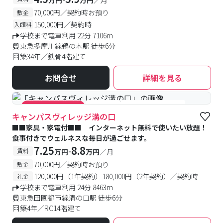
万円
万円
／月
70,000円／契約時お預り
敷金
150,000円／契約時
入館料
学校まで電車利用 22分 7106m
東急多摩川線鵜の木駅 徒歩6分
築34年／鉄骨4階建て
お問合せ
詳細を見る
#食事付き
#女性専用フロアあり
#キャンペーン実施中
キャンパスヴィレッジ溝の口
■■家具・家電付■■ インターネット無料で使いたい放題！
食事付きでウェルネスな毎日が過ごせます。
7.25
8.8
-
賃料
万円
万円
／月
70,000円／契約時お預り
敷金
120,000円（1年契約）180,000円（2年契約）／契約時
礼金
学校まで電車利用 24分 8463m
東急田園都市線溝の口駅 徒歩6分
築4年／RC14階建て