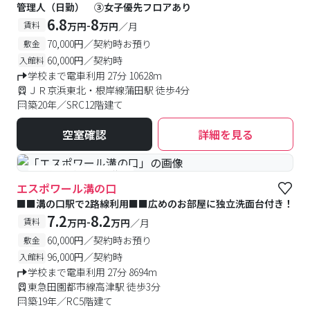
管理人（日勤） ③女子優先フロアあり
6.8
8
-
賃料
万円
万円
／月
70,000円／契約時お預り
敷金
60,000円／契約時
入館料
学校まで電車利用 27分 10628m
ＪＲ京浜東北・根岸線蒲田駅 徒歩4分
築20年／SRC12階建て
空室確認
詳細を見る
#予約受付中
#空室待ち
エスポワール溝の口
■■溝の口駅で2路線利用■■広めのお部屋に独立洗面台付き！
7.2
8.2
-
賃料
万円
万円
／月
60,000円／契約時お預り
敷金
96,000円／契約時
入館料
学校まで電車利用 27分 8694m
東急田園都市線高津駅 徒歩3分
築19年／RC5階建て