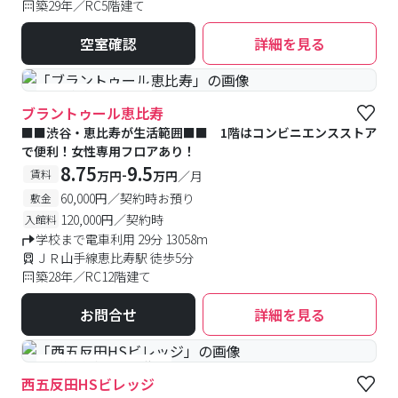
築29年／RC5階建て
空室確認
詳細を見る
#女性優先フロアあり
ブラントゥール恵比寿
■■渋谷・恵比寿が生活範囲■■ 1階はコンビニエンスストア
で便利！女性専用フロアあり！
8.75
9.5
-
賃料
万円
万円
／月
60,000円／契約時お預り
敷金
120,000円／契約時
入館料
学校まで電車利用 29分 13058m
ＪＲ山手線恵比寿駅 徒歩5分
築28年／RC12階建て
お問合せ
詳細を見る
#予約受付中
#空室待ち
西五反田HSビレッジ