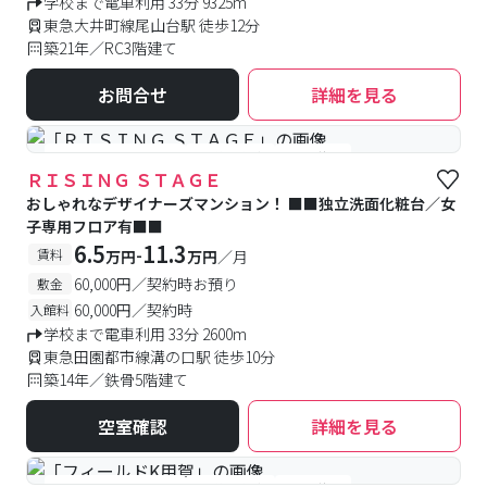
学校まで電車利用 33分 9325m
東急大井町線尾山台駅 徒歩12分
築21年／RC3階建て
お問合せ
詳細を見る
#女性専用フロアあり
#予約受付中
#空室待ち
ＲＩＳＩＮＧ ＳＴＡＧＥ
おしゃれなデザイナーズマンション！ ■■独立洗面化粧台／女
子専用フロア有■■
6.5
11.3
-
賃料
万円
万円
／月
60,000円／契約時お預り
敷金
60,000円／契約時
入館料
学校まで電車利用 33分 2600m
東急田園都市線溝の口駅 徒歩10分
築14年／鉄骨5階建て
空室確認
詳細を見る