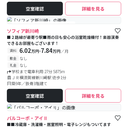
空室確認
詳細を見る
#女性専用
#予約受付中
#空室待ち
ソフィア新川崎
■２路線が最寄り駅■雨の日も安心の浴室乾燥機付！楽器演奏
できるお部屋もございます！
6.02
7.84
-
賃料
万円
万円
／月
なし
敷金
なし
礼金
学校まで電車利用 27分 5875m
ＪＲ横須賀線新川崎駅 徒歩1分
築9年／鉄骨3階建て
空室確認
詳細を見る
#予約受付中
#空室待ち
パルコーポ・アイⅡ
■■冷蔵庫・洗濯機・居室照明・電子レンジもついてます