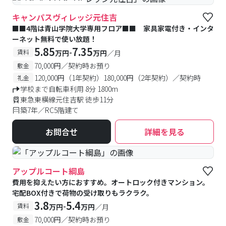
#女性専用フロアあり
キャンパスヴィレッジ元住吉
■■4階は青山学院大学専用フロア■■ 家具家電付き・インタ
ーネット無料で使い放題！
5.85
7.35
-
賃料
万円
万円
／月
70,000円／契約時お預り
敷金
120,000円（1年契約）180,000円（2年契約）／契約時
礼金
学校まで自転車利用 8分 1800m
東急東横線元住吉駅 徒歩11分
築7年／RC5階建て
お問合せ
詳細を見る
アップルコート綱島
費用を抑えたい方におすすめ。オートロック付きマンション。
宅配BOX付きで荷物の受け取りもラクラク。
3.8
5.4
-
賃料
万円
万円
／月
70,000円／契約時お預り
敷金