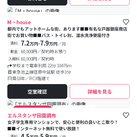
#予約受付中
#空室待ち
M・house
都内でもアットホームな街、あります■■有名な戸越銀座商店
街でお買い物■■バス・トイレ別、温水洗浄便座付き
7.2
7.9
-
賃料
万円
万円
／月
60,000円／契約時お預り
敷金
60,000円／契約時
入館料
学校まで電車利用 22分 10476m
東急池上線荏原中延駅 徒歩3分
築18年／RC3階建て
空室確認
詳細を見る
#食事付き
#女性専用
#キャンペーン実施中
エルスタンザ田園調布
女子学生専用マンションで、安心と便利の良いとこ取り！
■■インターネット無料で使い放題！
4.5
5.9
-
賃料