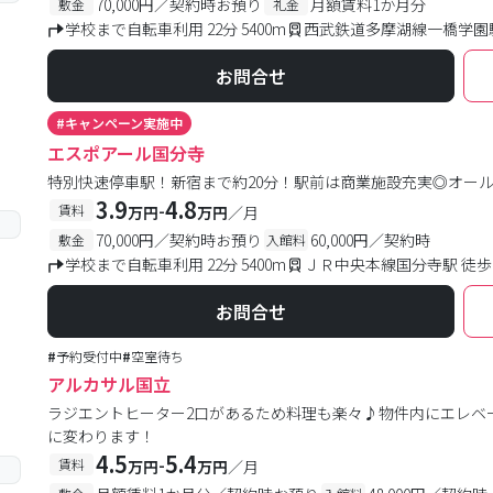
70,000円／契約時お預り
月額賃料1か月分
敷金
礼金
学校まで自転車利用 22分 5400m
西武鉄道多摩湖線一橋学園駅
お問合せ
#
キャンペーン実施中
エスポアール国分寺
特別快速停車駅！新宿まで約20分！駅前は商業施設充実◎オー
3.9
4.8
-
賃料
万円
万円
／月
70,000円／契約時お預り
60,000円／契約時
敷金
入館料
学校まで自転車利用 22分 5400m
ＪＲ中央本線国分寺駅 徒歩
お問合せ
#
予約受付中
#
空室待ち
アルカサル国立
ラジエントヒーター2口があるため料理も楽々♪物件内にエレベー
に変わります！
4.5
5.4
-
賃料
万円
万円
／月