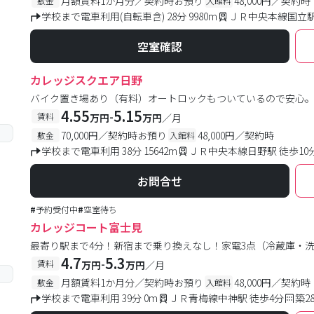
月額賃料1か月分／契約時お預り
48,000円／契約時
敷金
入館料
学校まで電車利用(自転車含) 28分 9980m
ＪＲ中央本線国立駅
空室確認
カレッジスクエア日野
バイク置き場あり（有料）オートロックもついているので安心
4.55
5.15
-
賃料
万円
万円
／月
70,000円／契約時お預り
48,000円／契約時
敷金
入館料
学校まで電車利用 38分 15642m
ＪＲ中央本線日野駅 徒歩10
お問合せ
#
予約受付中
#
空室待ち
カレッジコート富士見
最寄り駅まで4分！新宿まで乗り換えなし！家電3点（冷蔵庫・
4.7
5.3
-
賃料
万円
万円
／月
月額賃料1か月分／契約時お預り
48,000円／契約時
敷金
入館料
学校まで電車利用 39分 0m
ＪＲ青梅線中神駅 徒歩4分
築2