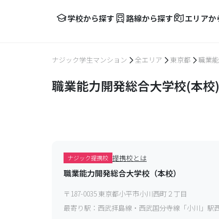
学校から探す
路線から探す
エリアか
ナジック学生マンション
全エリア
東京都
職業能
職業能力開発総合大学校(本校
提携校とは
ナジック提携校
職業能力開発総合大学校（本校）
〒
187-0035
東京都小平市小川西町２丁目
最寄り駅：
西武拝島線・西武国分寺線「小川」駅西