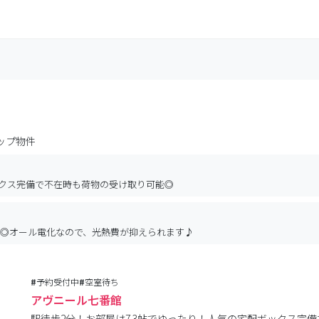
ップ物件
ックス完備で不在時も荷物の受け取り可能◎
実◎オール電化なので、光熱費が抑えられます♪
#
予約受付中
#
空室待ち
アヴニール七番館
駅徒歩2分！お部屋は7.3帖でゆったり！人気の宅配ボックス完