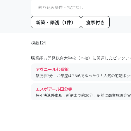
絞り込み条件・指定なし
新築・築浅（1件）
食事付き
棟数12件
職業能力開発総合大学校（本校）
に関連したピックア
アヴニール七番館
駅徒歩2分！お部屋は7.3帖でゆったり！人気の宅配ボ
エスポアール国分寺
特別快速停車駅！新宿まで約20分！駅前は商業施設充