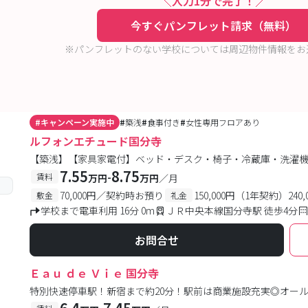
入力1分で完了！
今すぐパンフレット請求（無料）
※パンフレットのない学校については周辺物件情報をお
#
キャンペーン実施中
#
築浅
#
食事付き
#
女性専用フロアあり
ルフォンエチュード国分寺
【築浅】【家具家電付】ベッド・デスク・椅子・冷蔵庫・洗濯
7.55
8.75
-
賃料
万円
万円
／月
70,000円／契約時お預り
150,000円（1年契約）24
敷金
礼金
学校まで電車利用 16分 0m
ＪＲ中央本線国分寺駅 徒歩4分
お問合せ
Ｅａｕ ｄｅ Ｖｉｅ 国分寺
特別快速停車駅！新宿まで約20分！駅前は商業施設充実◎オー