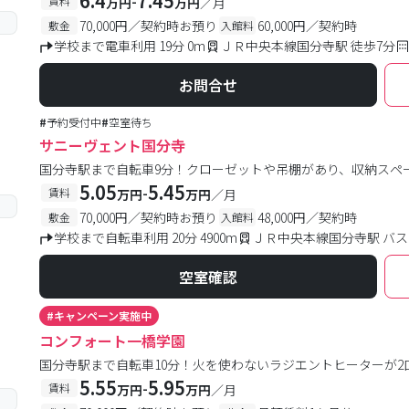
6.4
7.45
-
賃料
万円
万円
／月
70,000円／契約時お預り
60,000円／契約時
敷金
入館料
学校まで電車利用 19分 0m
ＪＲ中央本線国分寺駅 徒歩7分
お問合せ
#
予約受付中
#
空室待ち
サニーヴェント国分寺
国分寺駅まで自転車9分！クローゼットや吊棚があり、収納スペ
5.05
5.45
-
賃料
万円
万円
／月
70,000円／契約時お預り
48,000円／契約時
敷金
入館料
学校まで自転車利用 20分 4900m
ＪＲ中央本線国分寺駅 バス
空室確認
#
キャンペーン実施中
コンフォート一橋学園
国分寺駅まで自転車10分！火を使わないラジエントヒーターが2
5.55
5.95
-
賃料
万円
万円
／月