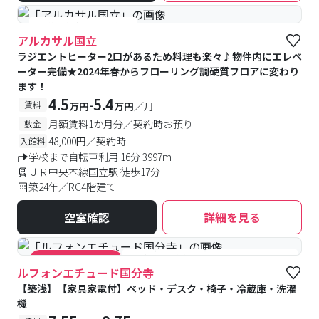
#予約受付中
#空室待ち
アルカサル国立
ラジエントヒーター2口があるため料理も楽々♪物件内にエレベ
ーター完備★2024年春からフローリング調硬質フロアに変わり
ます！
4.5
5.4
-
賃料
万円
万円
／月
月額賃料1か月分／契約時お預り
敷金
48,000円／契約時
入館料
学校まで自転車利用 16分 3997m
ＪＲ中央本線国立駅 徒歩17分
築24年／RC4階建て
空室確認
詳細を見る
#築浅
#食事付き
#女性専用フロアあり
#キャンペーン実施中
ルフォンエチュード国分寺
【築浅】【家具家電付】ベッド・デスク・椅子・冷蔵庫・洗濯
機