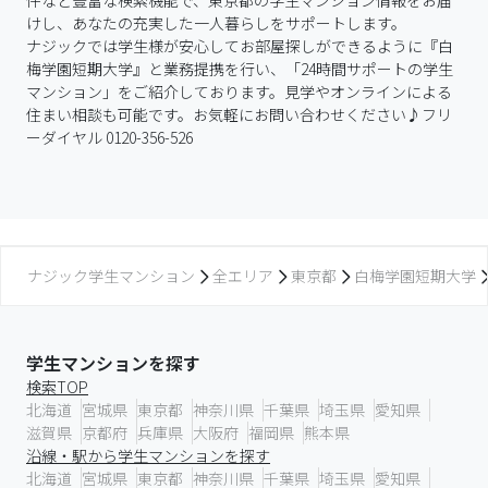
件など豊富な検索機能で、東京都の学生マンション情報をお届
けし、あなたの充実した一人暮らしをサポートします。

ナジックでは学生様が安心してお部屋探しができるように『白
梅学園短期大学』と業務提携を行い、「24時間サポートの学生
マンション」をご紹介しております。見学やオンラインによる
住まい相談も可能です。お気軽にお問い合わせください♪フリ
ーダイヤル 0120-356-526
ナジック学生マンション
全エリア
東京都
白梅学園短期大学
学生マンションを探す
検索TOP
北海道
宮城県
東京都
神奈川県
千葉県
埼玉県
愛知県
滋賀県
京都府
兵庫県
大阪府
福岡県
熊本県
沿線・駅から学生マンションを探す
北海道
宮城県
東京都
神奈川県
千葉県
埼玉県
愛知県