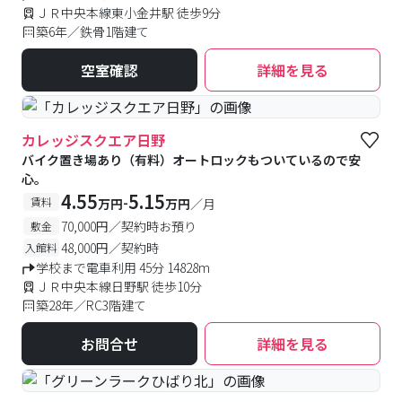
ＪＲ中央本線東小金井駅 徒歩9分
築6年／鉄骨1階建て
空室確認
詳細を見る
カレッジスクエア日野
バイク置き場あり（有料）オートロックもついているので安
心。
4.55
5.15
-
賃料
万円
万円
／月
70,000円／契約時お預り
敷金
48,000円／契約時
入館料
学校まで電車利用 45分 14828m
ＪＲ中央本線日野駅 徒歩10分
築28年／RC3階建て
お問合せ
詳細を見る