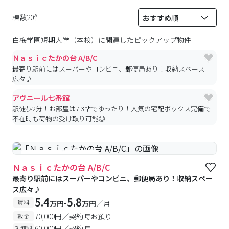
棟数20件
白梅学園短期大学（本校）
に関連したピックアップ物件
Ｎａｓｉｃたかの台 A/B/C
最寄り駅前にはスーパーやコンビニ、郵便局あり！収納スペース
広々♪
アヴニール七番館
駅徒歩2分！お部屋は7.3帖でゆったり！人気の宅配ボックス完備で
不在時も荷物の受け取り可能◎
#予約受付中
#空室待ち
Ｎａｓｉｃたかの台 A/B/C
最寄り駅前にはスーパーやコンビニ、郵便局あり！収納スペー
ス広々♪
5.4
5.8
-
賃料
万円
万円
／月
70,000円／契約時お預り
敷金
60,000円／契約時
入館料