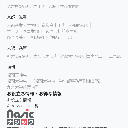
名古屋駅前店
本山店
名城大学前案内所
京都・滋賀
京都産業大学内店
京都今出川店
京都駅前店
ホーミック事業部
田辺同志社前案内所
ひとり暮らし相談窓口（関西ＴＩＣ）
大阪・兵庫
新大阪駅前店
大阪ミナミ店
近畿大学前店
西宮北口店
三宮店
福岡
福岡天神店
福岡大学店 （福岡大学内 学生部事務室別棟２階）
九州大学前案内所
お役立ち情報・お得な情報
お役立ち情報
キャンペーン一覧