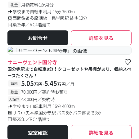
月額賃料1か月分
礼金
学校まで自転車利用 15分 3600m
西武鉄道多摩湖線一橋学園駅 徒歩12分
築25年／RC4階建て
お問合せ
詳細を見る
#予約受付中
#空室待ち
サニーヴェント国分寺
国分寺駅まで自転車9分！クローゼットや吊棚があり、収納スペ
ースたくさん！
5.05
5.45
-
賃料
万円
万円
／月
70,000円／契約時お預り
敷金
48,000円／契約時
入館料
学校まで自転車利用 16分 4000m
ＪＲ中央本線国分寺駅 バス8分 バス停まで3分
築25年／RC4階建て
空室確認
詳細を見る