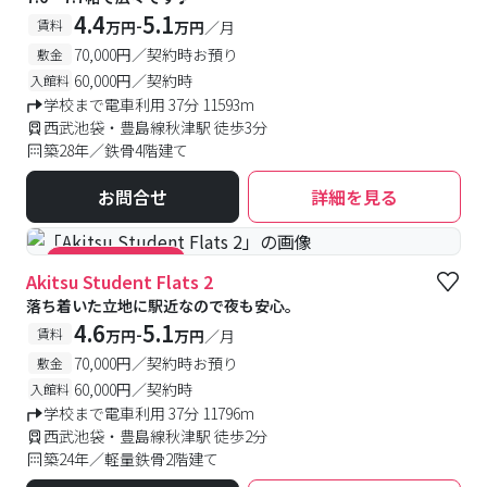
4.4
5.1
-
賃料
万円
万円
／月
70,000円／契約時お預り
敷金
60,000円／契約時
入館料
学校まで電車利用 37分 11593m
西武池袋・豊島線秋津駅 徒歩3分
築28年／鉄骨4階建て
お問合せ
詳細を見る
#キャンペーン実施中
Akitsu Student Flats 2
落ち着いた立地に駅近なので夜も安心。
4.6
5.1
-
賃料
万円
万円
／月
70,000円／契約時お預り
敷金
60,000円／契約時
入館料
学校まで電車利用 37分 11796m
西武池袋・豊島線秋津駅 徒歩2分
築24年／軽量鉄骨2階建て