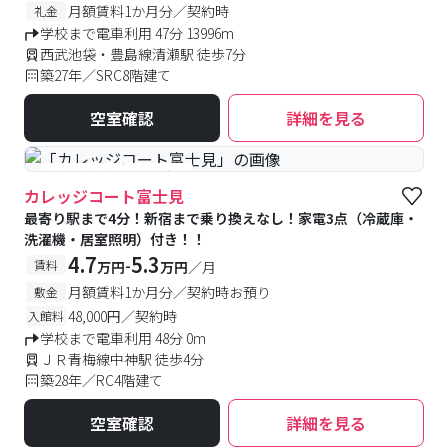
月額賃料1か月分／契約時
礼金
学校まで電車利用 47分 13996m
西武池袋・豊島線清瀬駅 徒歩7分
築27年／SRC8階建て
空室確認
詳細を見る
#予約受付中
#空室待ち
カレッジコート富士見
最寄り駅まで4分！新宿まで乗り換えなし！家電3点（冷蔵庫・
洗濯機・居室照明）付き！！
4.7
5.3
-
賃料
万円
万円
／月
月額賃料1か月分／契約時お預り
敷金
48,000円／契約時
入館料
学校まで電車利用 48分 0m
ＪＲ青梅線中神駅 徒歩4分
築28年／RC4階建て
空室確認
詳細を見る