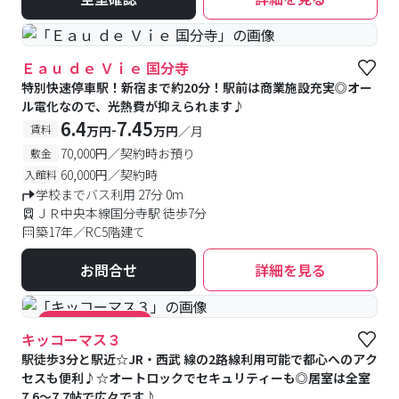
Ｅａｕ ｄｅ Ｖｉｅ 国分寺
特別快速停車駅！新宿まで約20分！駅前は商業施設充実◎オー
ル電化なので、光熱費が抑えられます♪
6.4
7.45
-
賃料
万円
万円
／月
70,000円／契約時お預り
敷金
60,000円／契約時
入館料
学校までバス利用 27分 0m
ＪＲ中央本線国分寺駅 徒歩7分
築17年／RC5階建て
お問合せ
詳細を見る
#キャンペーン実施中
キッコーマス３
駅徒歩3分と駅近☆JR・西武 線の2路線利用可能で都心へのアク
セスも便利♪☆オートロックでセキュリティーも◎居室は全室
7.6〜7.7帖で広々です♪