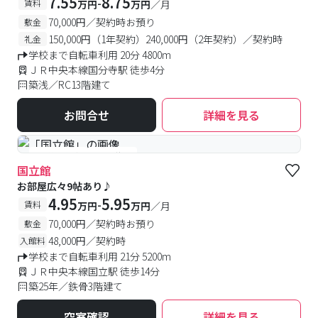
7.55
8.75
-
賃料
万円
万円
／月
70,000円／契約時お預り
敷金
150,000円（1年契約）240,000円（2年契約）／契約時
礼金
学校まで自転車利用 20分 4800m
ＪＲ中央本線国分寺駅 徒歩4分
築浅／RC13階建て
お問合せ
詳細を見る
#予約受付中
#空室待ち
国立館
お部屋広々9帖あり♪
4.95
5.95
-
賃料
万円
万円
／月
70,000円／契約時お預り
敷金
48,000円／契約時
入館料
学校まで自転車利用 21分 5200m
ＪＲ中央本線国立駅 徒歩14分
築25年／鉄骨3階建て
空室確認
詳細を見る