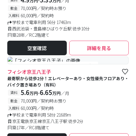
万円
万円
／月
70,000円／契約時お預り
敷金
60,000円／契約時
入館料
学校まで電車利用 56分 17463m
西武池袋・豊島線ひばりケ丘駅 徒歩10分
築28年／RC2階建て
空室確認
詳細を見る
#女性専用フロアあり
#予約受付中
#空室待ち
フィシオ京王八王子
最寄駅から徒歩2分！エレベーターあり・女性優先フロアあり・
バイク置き場あり（有料）
5.6
6.65
-
賃料
万円
万円
／月
70,000円／契約時お預り
敷金
60,000円／契約時
入館料
学校まで電車利用 58分 21689m
京王電鉄京王線京王八王子駅 徒歩2分
築17年／RC8階建て