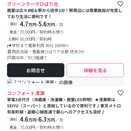
グリーンラークひばり北
居室は広々8帖＆駅から徒歩2分！駅周辺には商業施設が充実し
ており生活に便利です！
4.7
5.6
-
賃料
万円
万円
／月
70,000円／契約時お預り
敷金
60,000円／契約時
入館料
学校まで電車利用 46分 16848m
西武池袋・豊島線ひばりケ丘駅 徒歩2分
築40年／RC3階建て
お問合せ
詳細を見る
#予約受付中
#空室待ち
コンフォート清瀬
家電3点付き（冷蔵庫・洗濯機・居室LED照明）★清瀬駅は
SEIYU（スーパー）と直結しているので便利です♪東京メトロ
有楽町線・副都心線直通で都心へのアクセスも良好♪
4.6
6.3
-
賃料
万円
万円
／月
70,000円／契約時お預り
敷金