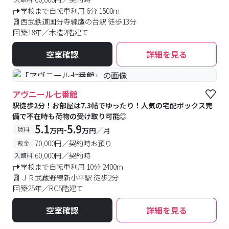
学校まで自転車利用 6分 1500m
西武鉄道国分寺線鷹の台駅 徒歩13分
築18年／木造2階建て
空室確認
詳細を見る
#予約受付中
#空室待ち
アヴニール七番館
駅徒歩2分！お部屋は7.3帖でゆったり！人気の宅配ボックス完
備で不在時も荷物の受け取り可能◎
5.1
5.9
-
賃料
万円
万円
／月
70,000円／契約時お預り
敷金
60,000円／契約時
入館料
学校まで自転車利用 10分 2400m
ＪＲ武蔵野線新小平駅 徒歩2分
築25年／RC5階建て
空室確認
詳細を見る