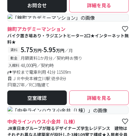
お問合せ
詳細を見る
#予約受付中
#空室待ち
錦町アカデミーマンション
バイク置き場あり・ラジエントヒーター2口★インターネット無
料★
5.75
5.95
-
賃料
万円
万円
／月
月額賃料1か月分／契約時お預り
敷金
48,000円／契約時
入館料
学校まで電車利用 41分 11509m
ＪＲ中央本線立川駅 徒歩8分
築27年／RC3階建て
空室確認
詳細を見る
#食事付き
#予約受付中
#空室待ち
中央ラインハウス小金井（L棟）
JR東日本グループが贈るデザイナーズ学生レジデンス 建物は
それぞれ異なる建築家が設計した3棟109室で構成★入居者全員