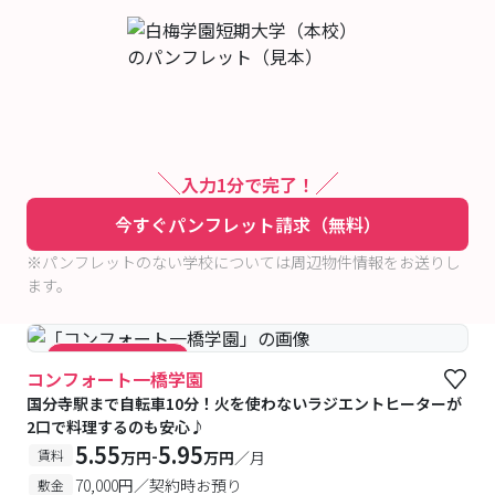
入力1分で完了！
今すぐパンフレット請求（無料）
※パンフレットのない学校については周辺物件情報をお送りし
ます。
#キャンペーン実施中
コンフォート一橋学園
国分寺駅まで自転車10分！火を使わないラジエントヒーターが
2口で料理するのも安心♪
5.55
5.95
-
賃料
万円
万円
／月
70,000円／契約時お預り
敷金