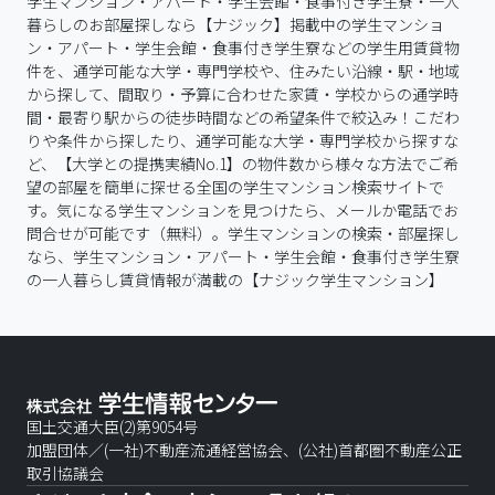
学生マンション・アパート・学生会館・食事付き学生寮・一人
暮らしのお部屋探しなら【ナジック】掲載中の学生マンショ
ン・アパート・学生会館・食事付き学生寮などの学生用賃貸物
件を、通学可能な大学・専門学校や、住みたい沿線・駅・地域
から探して、間取り・予算に合わせた家賃・学校からの通学時
間・最寄り駅からの徒歩時間などの希望条件で絞込み！こだわ
りや条件から探したり、通学可能な大学・専門学校から探すな
ど、【大学との提携実績No.1】の物件数から様々な方法でご希
望の部屋を簡単に探せる全国の学生マンション検索サイトで
す。気になる学生マンションを見つけたら、メールか電話でお
問合せが可能です（無料）。学生マンションの検索・部屋探し
なら、学生マンション・アパート・学生会館・食事付き学生寮
の一人暮らし賃貸情報が満載の【ナジック学生マンション】
国土交通大臣(2)第9054号
加盟団体／(一社)不動産流通経営協会、(公社)首都圏不動産公正
取引協議会