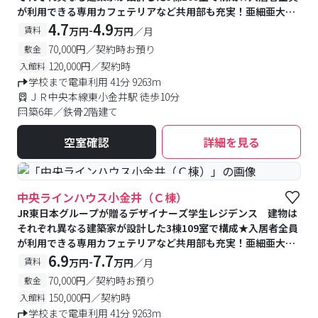
が利用できる専用カフェテリアなど共用部も充実！亜細亜大学
提携寮
4.7
4.9
-
賃料
万円
万円
／月
70,000円／契約時お預り
敷金
120,000円／契約時
入館料
学校まで電車利用 41分 9263m
ＪＲ中央本線東小金井駅 徒歩10分
築6年／鉄骨2階建て
空室確認
詳細を見る
#食事付き
#予約受付中
#空室待ち
中央ラインハウス小金井（Ｃ棟）
JR東日本グループが贈るデザイナーズ学生レジデンス 建物は
それぞれ異なる建築家が設計した3棟109室で構成★入居者全員
が利用できる専用カフェテリアなど共用部も充実！亜細亜大学
提携寮
6.9
7.7
-
賃料
万円
万円
／月
70,000円／契約時お預り
敷金
150,000円／契約時
入館料
学校まで電車利用 41分 9263m