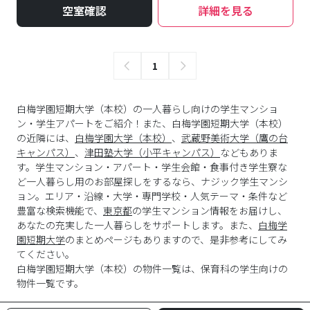
空室確認
詳細を見る
1
白梅学園短期大学（本校）の一人暮らし向けの学生マンショ
ン・学生アパートをご紹介！また、白梅学園短期大学（本校）
の近隣には、
白梅学園大学（本校）
、
武蔵野美術大学（鷹の台
キャンパス）
、
津田塾大学（小平キャンパス）
などもありま
す。学生マンション・アパート・学生会館・食事付き学生寮な
ど一人暮らし用のお部屋探しをするなら、ナジック学生マンシ
ョン。エリア・沿線・大学・専門学校・人気テーマ・条件など
豊富な検索機能で、
東京都
の学生マンション情報をお届けし、
あなたの充実した一人暮らしをサポートします。また、
白梅学
園短期大学
のまとめページもありますので、是非参考にしてみ
てください。
白梅学園短期大学
（
本校
）の物件一覧は、
保育科
の学生向けの
物件一覧です。