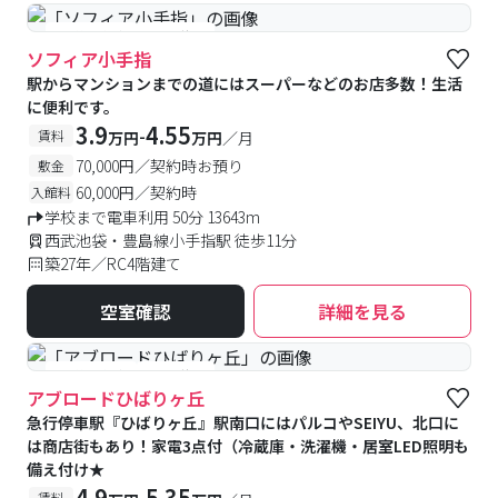
#予約受付中
#空室待ち
ソフィア小手指
駅からマンションまでの道にはスーパーなどのお店多数！生活
に便利です。
3.9
4.55
-
賃料
万円
万円
／月
70,000円／契約時お預り
敷金
60,000円／契約時
入館料
学校まで電車利用 50分 13643m
西武池袋・豊島線小手指駅 徒歩11分
築27年／RC4階建て
空室確認
詳細を見る
#予約受付中
#空室待ち
アブロードひばりヶ丘
急行停車駅『ひばりヶ丘』駅南口にはパルコやSEIYU、北口に
は商店街もあり！家電3点付（冷蔵庫・洗濯機・居室LED照明も
備え付け★
4.9
5.35
-
賃料