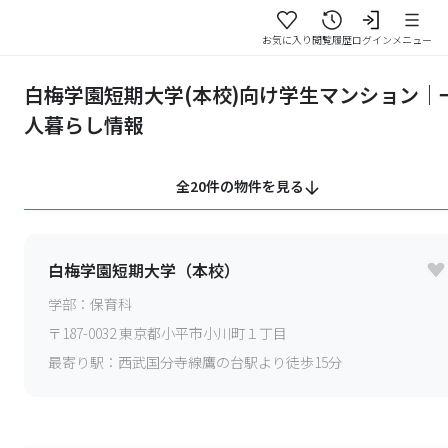
お気に入り
閲覧履歴
ログイン
メニュー
白梅学園短期大学(本校)向け学生マンション｜
人暮らし情報
全20件の物件を見る
白梅学園短期大学（本校）
学部：
保育科
〒
187-0032
東京都小平市小川町１丁目
最寄り駅：
西武国分寺線鷹の台駅より徒歩15分