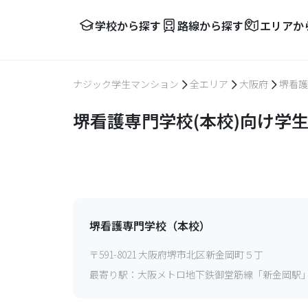
学校から探す
路線から探す
エリアか
ナジック学生マンション
全エリア
大阪府
堺看護
堺看護専門学校(本校)向け学
堺看護専門学校（本校）
〒
591-8021
大阪府堺市北区新金岡町５丁
最寄り駅：
大阪メトロ地下鉄御堂筋線「新金岡駅」