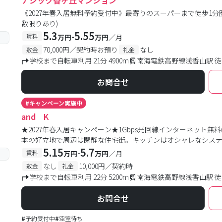
ナジック香ヶ丘マンション
《2027年春入居無料予約受付中》最寄りのスーパーまで徒歩1
数限りあり)
5.3
5.55
-
賃料
万円
万円
／月
70,000円／契約時お預り
なし
敷金
礼金
学校まで自転車利用 21分 4900m
南海電鉄高野線浅香山駅 徒
お問合せ
#
キャンペーン実施中
and K
★2027年春入居キャンペーン★1Gbps光回線インターネット無料
本の好立地で周辺は閑静な住宅街。キッチンはオシャレなシス
5.15
5.7
-
賃料
万円
万円
／月
なし
10,000円／契約時
敷金
礼金
学校まで自転車利用 22分 5200m
南海電鉄高野線浅香山駅 徒
お問合せ
#
予約受付中
#
空室待ち