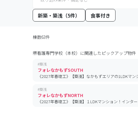
新築・築浅（5件）
食事付き
棟数63件
堺看護専門学校（本校）
に関連したピックアップ物件
#
築浅
フォレなかもずSOUTH
《2027年春竣工》【築淺】なかもずエリアの1LDKマ
#
築浅
フォレなかもずNORTH
《2027年春竣工》【築淺】１LDKマンション！インタ