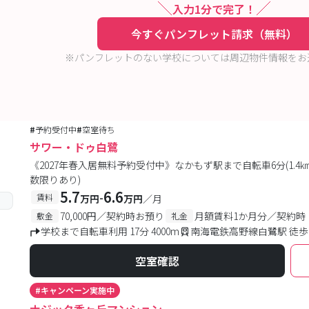
入力1分で完了！
今すぐパンフレット請求（無料）
※パンフレットのない学校については周辺物件情報をお
#
予約受付中
#
空室待ち
サワー・ドゥ白鷺
《2027年春入居無料予約受付中》なかもず駅まで自転車6分(1.
数限りあり)
5.7
6.6
-
賃料
万円
万円
／月
70,000円／契約時お預り
月額賃料1か月分／契約時
敷金
礼金
学校まで自転車利用 17分 4000m
南海電鉄高野線白鷺駅 徒歩
空室確認
#
キャンペーン実施中