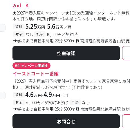
2nd K
★2027年春入居キャンペーン★1Gbps光回線インターネット無料
本の好立地。周辺は閑静な住宅街で住みやすい環境です。
5.25
5.6
-
賃料
万円
万円
／月
なし
10,000円／契約時
敷金
礼金
学校まで自転車利用 22分 5200m
南海電鉄高野線浅香山駅 徒
空室確認
#
キャンペーン実施中
イーストコート一番館
《2027年春入居無料予約受付中》家賃そのままで家具家電５点
机）。深井駅徒歩3分の好立地！(予約数限りあり)
4.6
4.9
-
賃料
万円
万円
／月
70,000円／契約時お預り
なし
敷金
礼金
学校まで自転車利用 25分 5900m
南海電鉄泉北線深井駅 徒歩
お問合せ