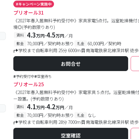
#
キャンペーン実施中
プリオール31
《2027年春入居無料予約受付中》家具家電5点付。浴室乾燥機
境◎(予約数限りあり)
4.3
4.5
-
賃料
万円
万円
／月
70,000円／契約時お預り
60,000円／契約時
敷金
礼金
学校まで自転車利用 25分 6000m
南海電鉄泉北線深井駅 徒歩
お問合せ
#
予約受付中
#
空室待ち
プリオール25
《2027年春入居無料予約受付中》家電家具５点付。浴室乾燥機
ー設置。(予約数限りあり)
4.1
4.2
-
賃料
万円
万円
／月
70,000円／契約時お預り
なし
敷金
礼金
学校まで自転車利用 28分 7000m
南海電鉄泉北線深井駅 徒歩
空室確認