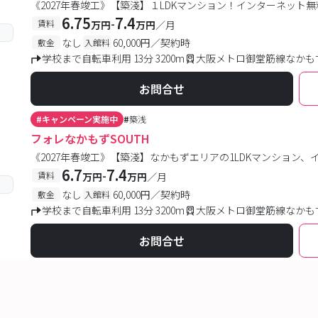
《2027年春竣工》【築淺】１LDKマンション！インターネット無
6.75
7.4
-
賃料
万円
万円
／月
なし
60,000円／契約時
敷金
入館料
学校まで自転車利用 13分 3200m
大阪メトロ御堂筋線なかもず
お問合せ
#
キャンペーン実施中
#
築浅
フォレなかもずSOUTH
《2027年春竣工》【築淺】なかもずエリアの1LDKマンション
6.7
7.4
-
賃料
万円
万円
／月
なし
60,000円／契約時
敷金
入館料
学校まで自転車利用 13分 3200m
大阪メトロ御堂筋線なかもず
お問合せ