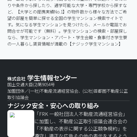
りや条件から探したり、通学可能な大学・専門学校から探すな
ど、【大学との提携実績No.1】の物件数から様々な方法でご希
望の部屋を簡単に探せる全国の学生マンション検索サイトで
す。気になる学生マンションを見つけたら、メールか電話でお
問合せが可能です（無料）。学生マンションの検索・部屋探し
なら、学生マンション・アパート・学生会館・食事付き学生寮
の一人暮らし賃貸情報が満載の【ナジック学生マンション】
国土交通大臣(2)第9054号
加盟団体／(一社)不動産流通経営協会、(公社)首都圏不動産公正
取引協議会
ナジック安全・安心への取り組み
「FRK 一般社団法人不動産流通経営協会」
に加盟し、不動産公正取引協議会連合会の
「不動産の表示に関する公正競争規約」を
遵守し適正な広告その他の表示をするよう