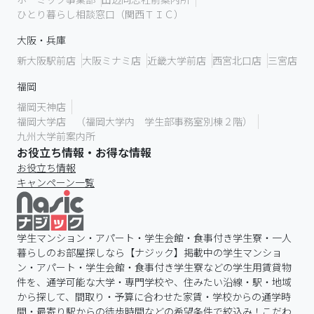
ひとり暮らし相談窓口（関西ＴＩＣ）
大阪・兵庫
新大阪駅前店
大阪ミナミ店
近畿大学前店
西宮北口店
三宮店
福岡
福岡天神店
福岡大学店 （福岡大学内 学生部事務室別棟２階）
九州大学前案内所
お役立ち情報・お得な情報
お役立ち情報
キャンペーン一覧
学生マンション・アパート・学生会館・食事付き学生寮・一人
暮らしのお部屋探しなら【ナジック】掲載中の学生マンショ
ン・アパート・学生会館・食事付き学生寮などの学生用賃貸物
件を、通学可能な大学・専門学校や、住みたい沿線・駅・地域
から探して、間取り・予算に合わせた家賃・学校からの通学時
間・最寄り駅からの徒歩時間などの希望条件で絞込み！こだわ