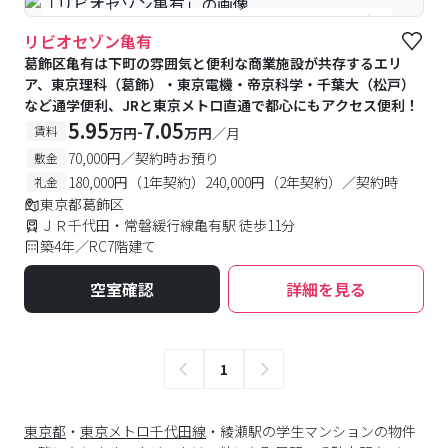
#食事付き
#女性専用フロアあり
#予約受付中
#空室待ち
リビオセゾン亀有
葛飾区亀有は下町の雰囲気と便利な商業施設が共存するエリ
ア、東京理科（葛飾）・東京電機・帝京科学・千葉大（松戸）
など通学便利、JRと東京メトロ直通で都心にもアクセス便利！
5.95
7.05
-
賃料
万円
万円
／月
70,000円／契約時お預り
敷金
180,000円（1年契約）240,000円（2年契約）／契約時
礼金
東京都葛飾区
ＪＲ千代田・常磐緩行線亀有駅 徒歩11分
築4年／RC7階建て
空室確認
詳細を見る
1
東京都
・
東京メトロ千代田線
・綾瀬駅の学生マンションの物件