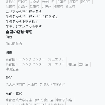
北海道
宮城県
東京都
神奈川県
千葉県
埼玉県
愛知県
滋賀県
京都府
兵庫県
大阪府
福岡県
熊本県
エリアから学生寮を探す
学校名から学生寮・学生会館を探す
学校名から下宿を探す
学生レジデンスから探す
全国の店舗情報
仙台
仙台駅前店
関東
首都圏リーシングセンター 第二エリア
首都圏リーシングセンター 第一エリア
町田店
立川店
津田沼店
愛知
名古屋駅前店
本山店
名城大学前案内所
京都・滋賀
京都産業大学内店
京都今出川店
京都駅前店
ホーミック事業部
田辺同志社前案内所