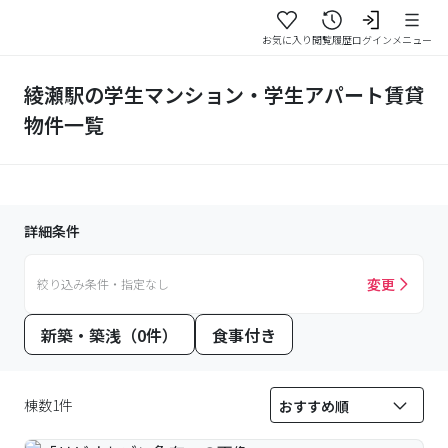
お気に入り
閲覧履歴
ログイン
メニュー
綾瀬駅の学生マンション・学生アパート賃貸
物件一覧
詳細条件
変更
絞り込み条件・指定なし
新築・築浅（0件）
食事付き
棟数1件