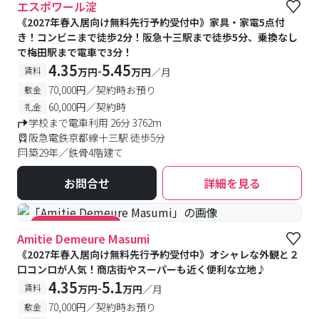
エスポワール淀
《2027年春入居向け無料先行予約受付中》家具・家電5点付
き！コンビニまで徒歩2分！阪急十三駅まで徒歩5分、乗換なし
で梅田駅まで電車で3分！
4.35
5.45
-
賃料
万円
万円
／月
70,000円／契約時お預り
敷金
60,000円／契約時
礼金
学校まで電車利用 26分 3762m
阪急電鉄京都線十三駅 徒歩5分
築29年／鉄骨4階建て
お問合せ
詳細を見る
#キャンペーン実施中
Amitie Demeure Masumi
《2027年春入居向け無料先行予約受付中》オシャレな外観と２
口コンロが人気！商店街やスーパーも近く便利な立地♪
4.35
5.1
-
賃料
万円
万円
／月
70,000円／契約時お預り
敷金