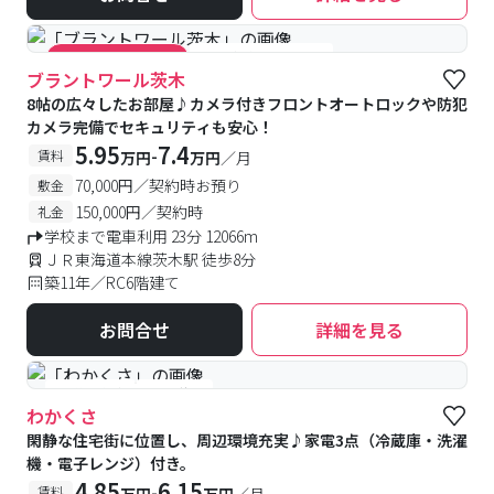
#女性優先フロアあり
#キャンペーン実施中
ブラントワール茨木
8帖の広々したお部屋♪カメラ付きフロントオートロックや防犯
カメラ完備でセキュリティも安心！
5.95
7.4
-
賃料
万円
万円
／月
70,000円／契約時お預り
敷金
150,000円／契約時
礼金
学校まで電車利用 23分 12066m
ＪＲ東海道本線茨木駅 徒歩8分
築11年／RC6階建て
お問合せ
詳細を見る
#予約受付中
#空室待ち
わかくさ
閑静な住宅街に位置し、周辺環境充実♪家電3点（冷蔵庫・洗濯
機・電子レンジ）付き。
4.85
6.15
-
賃料