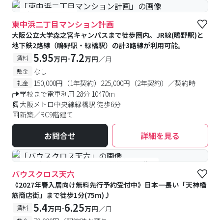
#新築
#食事付き
東中浜二丁目マンション計画
大阪公立大学森之宮キャンパスまで徒歩圏内。JR線(鴫野駅)と
地下鉄2路線（鴫野駅・緑橋駅）の計3路線が利用可能。
5.95
7.2
-
賃料
万円
万円
／月
なし
敷金
150,000円（1年契約）225,000円（2年契約）／契約時
礼金
学校まで電車利用 28分 10470m
大阪メトロ中央線緑橋駅 徒歩6分
新築／RC9階建て
お問合せ
詳細を見る
#女性優先フロアあり
#予約受付中
#空室待ち
バウスクロス天六
《2027年春入居向け無料先行予約受付中》日本一長い「天神橋
筋商店街」まで徒歩1分(75m)♪
5.4
6.25
-
賃料
万円
万円
／月