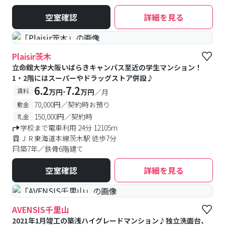
空室確認
詳細を見る
#予約受付中
#空室待ち
Plaisir茨木
立命館大学大阪いばらきキャンパス至近の学生マンション！
1・2階にはスーパーやドラッグストア併設♪
6.2
7.2
-
賃料
万円
万円
／月
70,000円／契約時お預り
敷金
150,000円／契約時
礼金
学校まで電車利用 24分 12105m
ＪＲ東海道本線茨木駅 徒歩7分
築7年／鉄骨6階建て
空室確認
詳細を見る
#予約受付中
#空室待ち
AVENSIS千里山
2021年1月竣工の築浅ハイグレードマンション♪独立洗面台、