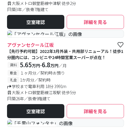
大阪メトロ御堂筋線中津駅 徒歩2分
築3年／鉄骨7階建て
空室確認
詳細を見る
#予約受付中
#空室待ち
アヴァンセクール江坂
【先行予約可能】2022年3月外装・共用部リニューアル！徒歩1
分圏内には、コンビニや24時間営業スーパーが点在！
5.65
6.8
-
賃料
万円
万円
／月
１ヶ月分／契約時お預り
敷金
1か月分／契約時
礼金
学校まで電車利用 18分 3991m
大阪メトロ御堂筋線江坂駅 徒歩5分
築26年／鉄骨9階建て
空室確認
詳細を見る
#予約受付中
#空室待ち