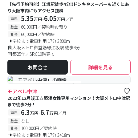
【先行予約可能】江坂駅徒歩4分‼ドンキやスーパーも近くにあ
り大阪市内にもアクセス抜群
5.35
6.05
-
賃料
万円
万円
／月
60,000円／契約時お預り
敷金
60,000円／契約時
礼金
学校まで電車利用 17分 3800m
大阪メトロ御堂筋線江坂駅 徒歩4分
築25年／SRC10階建て
お問合せ
詳細を見る
#女性専用
#予約受付中
#空室待ち
モアベル中津
2022年12月竣工☆築浅女性専用マンション！大阪メトロ中津駅
まで徒歩2分！
6.3
6.7
-
賃料
万円
万円
／月
なし
敷金
100,000円／契約時
礼金
学校まで電車利用 17分 3418m