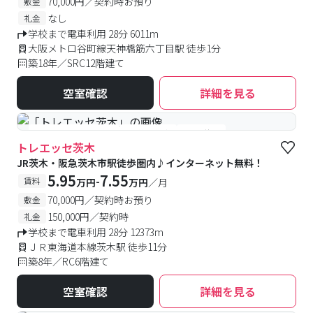
70,000円／契約時お預り
敷金
なし
礼金
学校まで電車利用 28分 6011m
大阪メトロ谷町線天神橋筋六丁目駅 徒歩1分
築18年／SRC12階建て
空室確認
詳細を見る
#女性専用フロアあり
#予約受付中
#空室待ち
トレエッセ茨木
JR茨木・阪急茨木市駅徒歩圏内♪インターネット無料！
5.95
7.55
-
賃料
万円
万円
／月
70,000円／契約時お預り
敷金
150,000円／契約時
礼金
学校まで電車利用 28分 12373m
ＪＲ東海道本線茨木駅 徒歩11分
築8年／RC6階建て
空室確認
詳細を見る