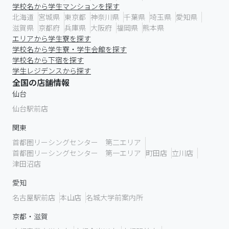
学校名から学生マンションを探す
北海道
宮城県
東京都
神奈川県
千葉県
埼玉県
愛知県
滋賀県
京都府
兵庫県
大阪府
福岡県
熊本県
エリアから学生寮を探す
学校名から学生寮・学生会館を探す
学校名から下宿を探す
学生レジデンスから探す
全国の店舗情報
仙台
仙台駅前店
関東
首都圏リーシングセンター 第二エリア
首都圏リーシングセンター 第一エリア
町田店
立川店
津田沼店
愛知
名古屋駅前店
本山店
名城大学前案内所
京都・滋賀