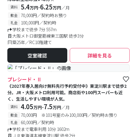
5.4
6.25
-
賃料
万円
万円
／月
70,000円／契約時お預り
敷金
100,000円／契約時
礼金
学校まで徒歩 7分 557m
大阪メトロ御堂筋線東三国駅 徒歩3分
築25年／RC10階建て
空室確認
詳細を見る
#予約受付中
#空室待ち
プレシード・Ⅱ
《2027年春入居向け無料先行予約受付中》東淀川駅まで徒歩2
分。JR・大阪メトロ利用可能。商店街や100円スーパーも近
く、生活しやすい環境が人気。
4.05
7.5
-
賃料
万円
万円
／月
70,000円 ※101号室のみ100,000円／契約時お預り
敷金
60,000円／契約時
礼金
学校まで電車利用 10分 1602m
ＪＲ東海道本線東淀川駅 徒歩2分