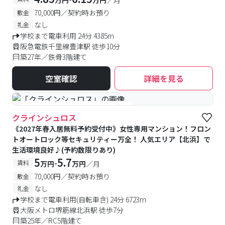
万円
万円
／月
70,000円／契約時お預り
敷金
なし
礼金
学校まで電車利用 24分 4385m
阪急電鉄千里線豊津駅 徒歩10分
築27年／鉄骨3階建て
空室確認
詳細を見る
#女性専用
#予約受付中
#空室待ち
クラインシュロス
《2027年春入居無料予約受付中》女性専用マンション！フロン
トオートロック等セキュリティー万全！ 人気エリア【北浜】で
生活環境良好♪(予約数限りあり)
5
5.7
-
賃料
万円
万円
／月
70,000円／契約時お預り
敷金
なし
礼金
学校まで電車利用(自転車含) 24分 6723m
大阪メトロ堺筋線北浜駅 徒歩7分
築25年／RC5階建て