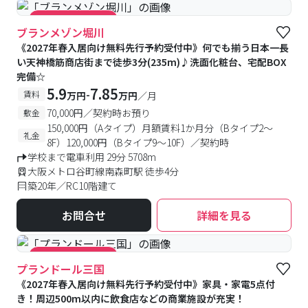
#キャンペーン実施中
ブランメゾン堀川
《2027年春入居向け無料先行予約受付中》何でも揃う日本一長
い天神橋筋商店街まで徒歩3分(235m)♪洗面化粧台、宅配BOX
完備☆
5.9
7.85
-
賃料
万円
万円
／月
70,000円／契約時お預り
敷金
150,000円（Aタイプ）月額賃料1か月分（Bタイプ2～
礼金
8F）120,000円（Bタイプ9～10F）／契約時
学校まで電車利用 29分 5708m
大阪メトロ谷町線南森町駅 徒歩4分
築20年／RC10階建て
お問合せ
詳細を見る
#キャンペーン実施中
プランドール三国
《2027年春入居向け無料先行予約受付中》家具・家電5点付
き！周辺500m以内に飲食店などの商業施設が充実！