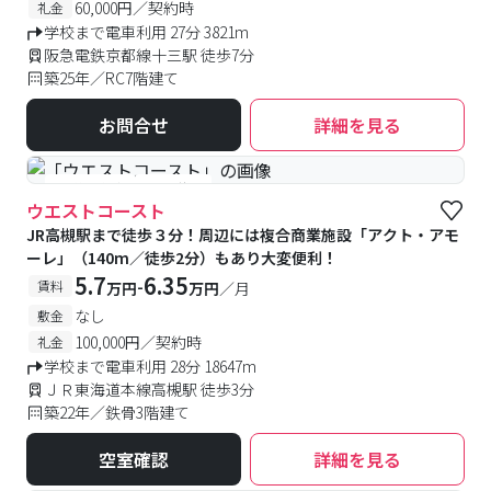
60,000円／契約時
礼金
学校まで電車利用 27分 3821m
阪急電鉄京都線十三駅 徒歩7分
築25年／RC7階建て
お問合せ
詳細を見る
#予約受付中
#空室待ち
ウエストコースト
JR高槻駅まで徒歩３分！周辺には複合商業施設「アクト・アモ
ーレ」（140m／徒歩2分）もあり大変便利！
5.7
6.35
-
賃料
万円
万円
／月
なし
敷金
100,000円／契約時
礼金
学校まで電車利用 28分 18647m
ＪＲ東海道本線高槻駅 徒歩3分
築22年／鉄骨3階建て
空室確認
詳細を見る