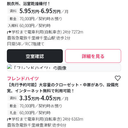
脱衣所、浴室乾燥機付！
5.95
6.95
-
賃料
万円
万円
／月
70,000円／契約時お預り
敷金
60,000円／契約時
入館料
学校まで電車利用(自転車含) 24分 7272m
阪急電鉄千里線千里山駅 徒歩1分
築5年／RC7階建て
空室確認
詳細を見る
#予約受付中
#空室待ち
フレンドハイツ
【先行予約可能】大容量のクローゼット・中扉があり、設備充
実。インターネット無料で利用可能！
3.35
4.05
-
賃料
万円
万円
／月
70,000円／契約時お預り
敷金
60,000円／契約時
礼金
学校まで電車利用(自転車含) 24分 6163m
阪急電鉄千里線豊津駅 徒歩6分