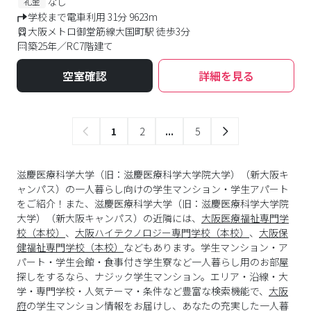
なし
礼金
学校まで電車利用 31分 9623m
大阪メトロ御堂筋線大国町駅 徒歩3分
築25年／RC7階建て
空室確認
詳細を見る
1
2
...
5
滋慶医療科学大学（旧：滋慶医療科学大学院大学）（新大阪キ
ャンパス）の一人暮らし向けの学生マンション・学生アパート
をご紹介！また、滋慶医療科学大学（旧：滋慶医療科学大学院
大学）（新大阪キャンパス）の近隣には、
大阪医療福祉専門学
校（本校）
、
大阪ハイテクノロジー専門学校（本校）
、
大阪保
健福祉専門学校（本校）
などもあります。学生マンション・ア
パート・学生会館・食事付き学生寮など一人暮らし用のお部屋
探しをするなら、ナジック学生マンション。エリア・沿線・大
学・専門学校・人気テーマ・条件など豊富な検索機能で、
大阪
府
の学生マンション情報をお届けし、あなたの充実した一人暮