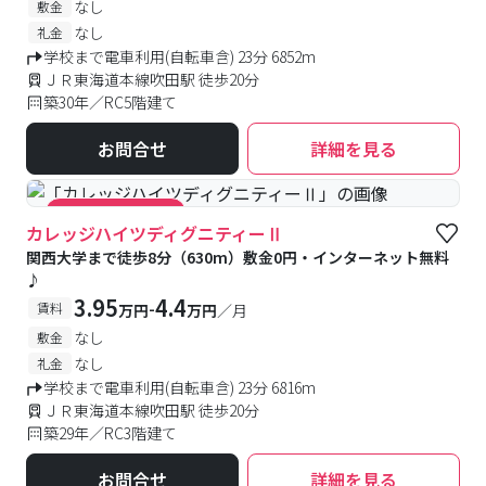
なし
敷金
なし
礼金
学校まで電車利用(自転車含) 23分 6852m
ＪＲ東海道本線吹田駅 徒歩20分
築30年／RC5階建て
お問合せ
詳細を見る
#キャンペーン実施中
カレッジハイツディグニティーⅡ
関西大学まで徒歩8分（630m）敷金0円・インターネット無料
♪
3.95
4.4
-
賃料
万円
万円
／月
なし
敷金
なし
礼金
学校まで電車利用(自転車含) 23分 6816m
ＪＲ東海道本線吹田駅 徒歩20分
築29年／RC3階建て
お問合せ
詳細を見る