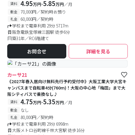
4.95
5.85
-
賃料
万円
万円
／月
70,000円／契約時お預り
敷金
60,000円／契約時
礼金
学校まで電車利用 29分 5717m
阪急電鉄宝塚線三国駅 徒歩6分
築31年／RC6階建て
お問合せ
詳細を見る
カーサ21
《2027年春入居向け無料先行予約受付中》大阪工業大学大宮キ
ャンパスまで自転車4分(760m)！大阪の中心地「梅田」まで大
阪シティバスで乗換なし♪
4.75
5.35
-
賃料
万円
万円
／月
なし
敷金
80,000円／契約時
礼金
学校まで電車利用 29分 6998m
大阪メトロ谷町線千林大宮駅 徒歩16分