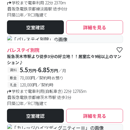
学校まで電車利用 22分 2370m
阪急電鉄京都線淡路駅 徒歩6分
築11年／RC3階建て
空室確認
詳細を見る
#予約受付中
#空室待ち
パレステイ別院
阪急茨木市駅より徒歩3分の好立地！！居室広々9帖以上のマン
ション♪
5.5
6.85
-
賃料
万円
万円
／月
70,000円／契約時お預り
敷金
120,000円／契約時
礼金
学校まで電車利用(自転車含) 22分 12765m
阪急電鉄京都線茨木市駅 徒歩3分
築12年／RC7階建て
空室確認
詳細を見る