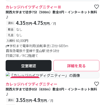
#予約受付中
#空室待ち
カレッジハイツディグニティーⅢ
関西大学まで徒歩7分（500m）敷金0円・インターネット無料
♪
4.35
4.75
-
賃料
万円
万円
／月
なし
敷金
なし
礼金
60,000円
入館料
学校まで電車利用(自転車含) 23分 6835m
阪急電鉄千里線千里山駅 徒歩18分
築27年／RC2階建て
空室確認
詳細を見る
#キャンペーン実施中
カレッジハイツディグニティー
関西大学まで徒歩8分（630m）敷金0円・インターネット無料
♪
3.55
4.9
-
賃料
万円
万円
／月