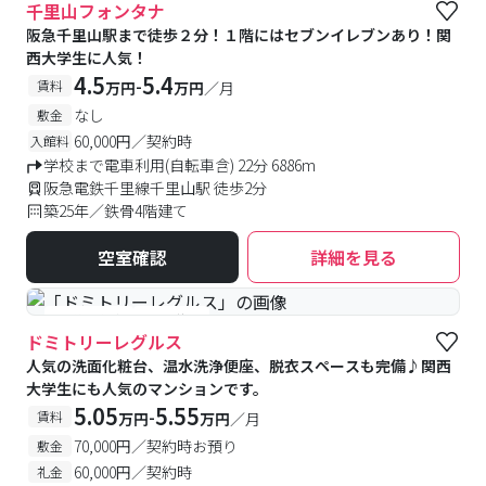
千里山フォンタナ
阪急千里山駅まで徒歩２分！１階にはセブンイレブンあり！関
西大学生に人気！
4.5
5.4
-
賃料
万円
万円
／月
なし
敷金
60,000円／契約時
入館料
学校まで電車利用(自転車含) 22分 6886m
阪急電鉄千里線千里山駅 徒歩2分
築25年／鉄骨4階建て
空室確認
詳細を見る
#予約受付中
#空室待ち
ドミトリーレグルス
人気の洗面化粧台、温水洗浄便座、脱衣スペースも完備♪関西
大学生にも人気のマンションです。
5.05
5.55
-
賃料
万円
万円
／月
70,000円／契約時お預り
敷金
60,000円／契約時
礼金