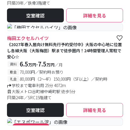
築39年／鉄骨3階建て
空室確認
詳細を見る
#予約受付中
#空室待ち
梅田エクセルハイツ
《2027年春入居向け無料先行予約受付中》大阪の中心地に位置
し各線大阪（大阪梅田）駅まで徒歩圏内！24時間管理人常駐で
安心☆
6.5
7.5
-
賃料
万円
万円
／月
70,000円／契約時お預り
敷金
80,000円（2～4F）150,000円（5F以上）／契約時
礼金
学校まで電車利用 25分 4072m
大阪メトロ谷町線中崎町駅 徒歩5分
築24年／SRC15階建て
空室確認
詳細を見る
#キャンペーン実施中