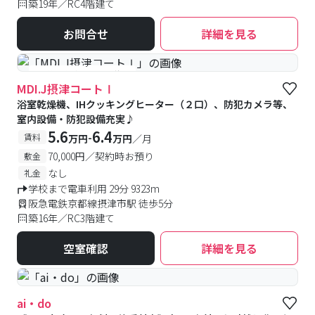
築19年／RC4階建て
お問合せ
詳細を見る
#予約受付中
#空室待ち
MDI.J摂津コートⅠ
浴室乾燥機、IHクッキングヒーター（２口）、防犯カメラ等、
室内設備・防犯設備充実♪
5.6
6.4
-
賃料
万円
万円
／月
70,000円／契約時お預り
敷金
なし
礼金
学校まで電車利用 29分 9323m
阪急電鉄京都線摂津市駅 徒歩5分
築16年／RC3階建て
空室確認
詳細を見る
ai・do