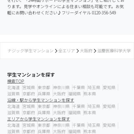
を行い、「24時間サポートの学生マンション」をご紹介してお
ります。見学やオンラインによる住まい相談も可能です。お気
軽にお問い合わせください♪フリーダイヤル 0120-356-549
ナジック学生マンション
全エリア
大阪府
滋慶医療科学大学
学生マンションを探す
検索TOP
北海道
宮城県
東京都
神奈川県
千葉県
埼玉県
愛知県
滋賀県
京都府
兵庫県
大阪府
福岡県
熊本県
沿線・駅から学生マンションを探す
北海道
宮城県
東京都
神奈川県
千葉県
埼玉県
愛知県
滋賀県
京都府
兵庫県
大阪府
福岡県
熊本県
エリアから学生マンションを探す
北海道
宮城県
東京都
神奈川県
千葉県
埼玉県
愛知県
滋賀県
京都府
兵庫県
大阪府
福岡県
熊本県