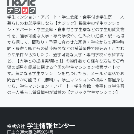
学生マンション・アパート・学生会館・食事付き学生寮・一人
暮らしのお部屋探しなら【ナジック】掲載中の学生マンショ
ン・アパート・学生会館・食事付き学生寮などの学生用賃貸物
件を、通学可能な大学・専門学校や、住みたい沿線・駅・地域
から探して、間取り・予算に合わせた家賃・学校からの通学時
間・最寄り駅からの徒歩時間などの希望条件で絞込み！こだわ
りや条件から探したり、通学可能な大学・専門学校から探すな
ど、【大学との提携実績No.1】の物件数から様々な方法でご希
望の部屋を簡単に探せる全国の学生マンション検索サイトで
す。気になる学生マンションを見つけたら、メールか電話でお
問合せが可能です（無料）。学生マンションの検索・部屋探し
なら、学生マンション・アパート・学生会館・食事付き学生寮
の一人暮らし賃貸情報が満載の【ナジック学生マンション】
国土交通大臣(2)第9054号