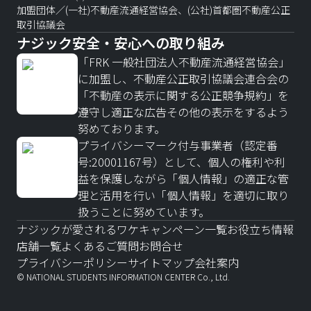
加盟団体／(一社)不動産流通経営協会、(公社)首都圏不動産公正
取引協議会
ナジック安全・安心への取り組み
「FRK 一般社団法人不動産流通経営協会」
に加盟し、不動産公正取引協議会連合会の
「不動産の表示に関する公正競争規約」を
遵守し適正な広告その他の表示をするよう
努めております。
プライバシーマーク付与事業者（認定番
号:20001167号）として、個人の権利や利
益を保護しながら「個人情報」の適正な管
理と活用を行い「個人情報」を適切に取り
扱うことに努めています。
ナジックが愛されるワケ
キャンペーン一覧
お役立ち情報
店舗一覧
よくあるご質問
お問合せ
プライバシーポリシー
サイトマップ
会社案内
© NATIONAL STUDENTS INFORMATION CENTER Co., Ltd.