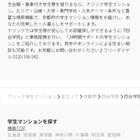
生会館・食事付き学生寮を借りるなら、ナジック学生マンショ
ン。エリア・沿線・大学・専門学校・人気テーマ・条件など豊
富な検索機能で、京都府の学生マンション情報をお届けし、あ
なたの充実した一人暮らしをサポートします。

ナジックでは学生様が安心してお部屋探しができるように『四
谷学院』と業務提携を行い、「24時間サポートの学生マンショ
ン」をご紹介しております。見学やオンラインによる住まい相
談も可能です。お気軽にお問い合わせください♪フリーダイヤ
ル 0120-356-542
ナジック学生マンション
全エリア
京都府
四谷学院
四谷学
学生マンションを探す
検索TOP
北海道
宮城県
東京都
神奈川県
千葉県
埼玉県
愛知県