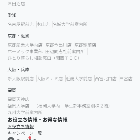
津田沼店
愛知
名古屋駅前店
本山店
名城大学前案内所
京都・滋賀
京都産業大学内店
京都今出川店
京都駅前店
ホーミック事業部
田辺同志社前案内所
ひとり暮らし相談窓口（関西ＴＩＣ）
大阪・兵庫
新大阪駅前店
大阪ミナミ店
近畿大学前店
西宮北口店
三宮店
福岡
福岡天神店
福岡大学店 （福岡大学内 学生部事務室別棟２階）
九州大学前案内所
お役立ち情報・お得な情報
お役立ち情報
キャンペーン一覧