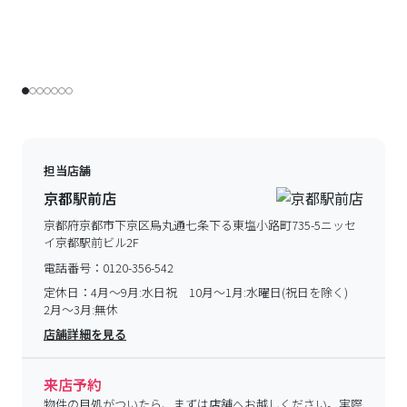
担当店舗
京都駅前店
京都府京都市下京区烏丸通七条下る東塩小路町735-5ニッセ
イ京都駅前ビル2F
電話番号：
0120-356-542
定休日：
4月～9月:水日祝 10月～1月:水曜日(祝日を除く)
2月～3月:無休
店舗詳細を見る
来店予約
物件の目処がついたら、まずは店舗へお越しください。実際