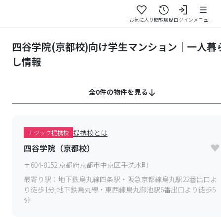
お気に入り
閲覧履歴
ログイン
メニュー
四谷学院(京都校)向け学生マンション｜一人暮
し情報
全0件の物件を見る
提携校とは
ナジック提携校
四谷学院（京都校）
〒
604-8152
京都府京都市中京区手洗水町
最寄り駅：
地下鉄烏丸線四条駅・阪急京都線烏丸駅22番出口よ
り徒歩1分,地下鉄烏丸線・東西線烏丸御池駅6番出口より徒歩5
分