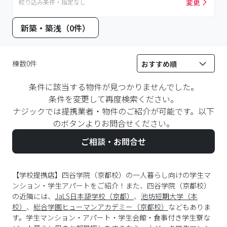
変更
絞り込み条件・指定なし
新築・築浅（0件）
棟数0件
条件に該当する物件が見つかりませんでした。
条件を変更して再度検索ください。
ナジックでは提携業者・物件のご紹介が可能です。以下
のボタンよりお問合せください。
ご相談・お問合せ
【学校提携店】四谷学院（京都校）の一人暮らし向けの学生マ
ンション・学生アパートをご紹介！また、四谷学院（京都校）
の近隣には、
JaLS日本語学校（京都）
、
池坊短期大学（本
校）
、
総合学園ヒューマンアカデミー（京都校）
などもありま
す。学生マンション・アパート・学生会館・食事付き学生寮な