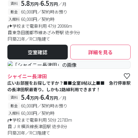
5.8
6.5
-
賃料
万円
万円
／月
60,000円／契約時お預り
敷金
60,000円／契約時
入館料
学校まで電車利用 47分 20066m
東急田園都市線あざみ野駅 徒歩9分
築21年／RC3階建て
空室確認
詳細を見る
#予約受付中
#空室待ち
シャイニー長津田
広いお部屋をお探しですか？■■全室8帖以上■■ 急行停車駅
の長津田駅最寄り。しかも2路線利用できます！
5.4
6.4
-
賃料
万円
万円
／月
60,000円／契約時お預り
敷金
60,000円／契約時
入館料
学校まで電車利用 50分 21783m
ＪＲ横浜線長津田駅 徒歩8分
築20年／RC3階建て