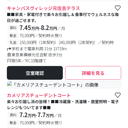
#食事付き
#女性専用フロアあり
#予約受付中
#空室待ち
キャンパスヴィレッジ元住吉テラス
■■家具・家電付きで楽々お引越し＆食事付でウェルネスな毎
日が過ごせます。
7.45
8.2
-
賃料
万円
万円
／月
70,000円／契約時お預り
敷金
150,000円（1年契約）240,000円（2年契約）／契約時
礼金
学校まで電車利用 31分 13719m
東急東横線元住吉駅 徒歩3分
築5年／RC10階建て
空室確認
詳細を見る
カメリアスチューデントコート
楽々お引越し派の皆様！■■冷蔵庫・洗濯機・居室照明・電子
レンジもついてます■■
7.2
7.7
-
賃料
万円
万円
／月
70,000円／契約時お預り
敷金