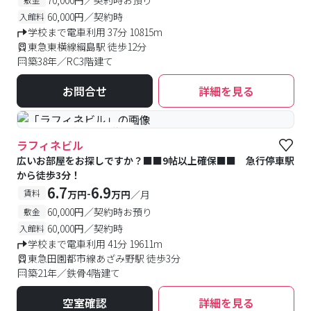
60,000円／契約時
入館料
学校まで電車利用 37分 10815m
東急東横線綱島駅 徒歩12分
築38年／RC3階建て
お問合せ
詳細を見る
#予約受付中
#空室待ち
ラフィネビル
広いお部屋をお探しですか？■■9帖以上確保■■ 急行停車駅
から徒歩3分！
6.7
6.9
-
賃料
万円
万円
／月
60,000円／契約時お預り
敷金
60,000円／契約時
入館料
学校まで電車利用 41分 19611m
東急田園都市線あざみ野駅 徒歩3分
築21年／鉄骨4階建て
空室確認
詳細を見る