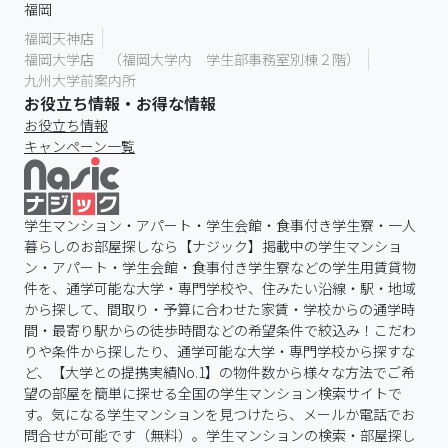
福岡
福岡天神店
福岡大学店 （福岡大学内 学生部事務室別棟２階）
九州大学前案内所
お役立ち情報・お得な情報
お役立ち情報
キャンペーン一覧
学生マンション・アパート・学生会館・食事付き学生寮・一人
暮らしのお部屋探しなら【ナジック】掲載中の学生マンショ
ン・アパート・学生会館・食事付き学生寮などの学生用賃貸物
件を、通学可能な大学・専門学校や、住みたい沿線・駅・地域
から探して、間取り・予算に合わせた家賃・学校からの通学時
間・最寄り駅からの徒歩時間などの希望条件で絞込み！こだわ
りや条件から探したり、通学可能な大学・専門学校から探すな
ど、【大学との提携実績No.1】の物件数から様々な方法でご希
望の部屋を簡単に探せる全国の学生マンション検索サイトで
す。気になる学生マンションを見つけたら、メールか電話でお
問合せが可能です（無料）。学生マンションの検索・部屋探し