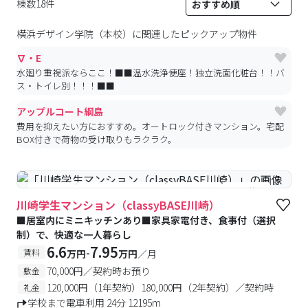
棟数18件
横浜デザイン学院（本校）
に関連したピックアップ物件
∇・E
水廻り重視派ならここ！■■温水洗浄便座！独立洗面化粧台！！バ
ス・トイレ別！！！■■
アップルコート綱島
費用を抑えたい方におすすめ。オートロック付きマンション。宅配
BOX付きで荷物の受け取りもラクラク。
#食事付き
#女性専用フロアあり
#予約受付中
#空室待ち
川崎学生マンション（classyBASE川崎）
■居室内にミニキッチンあり■家具家電付き、食事付（選択
制）で、快適な一人暮らし
6.6
7.95
-
賃料
万円
万円
／月
70,000円／契約時お預り
敷金
120,000円（1年契約）180,000円（2年契約）／契約時
礼金
学校まで電車利用 24分 12195m