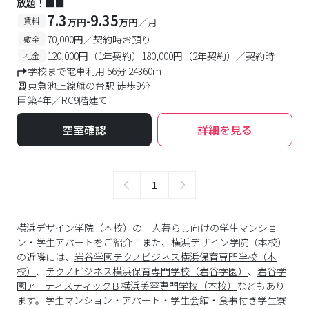
放題！■■
7.3
9.35
-
賃料
万円
万円
／月
70,000円／契約時お預り
敷金
120,000円（1年契約）180,000円（2年契約）／契約時
礼金
学校まで電車利用 56分 24360m
東急池上線旗の台駅 徒歩9分
築4年／RC9階建て
空室確認
詳細を見る
1
横浜デザイン学院（本校）の一人暮らし向けの学生マンショ
ン・学生アパートをご紹介！また、横浜デザイン学院（本校）
の近隣には、
岩谷学園テクノビジネス横浜保育専門学校（本
校）
、
テクノビジネス横浜保育専門学校（岩谷学園）
、
岩谷学
園アーティスティックＢ横浜美容専門学校（本校）
などもあり
ます。学生マンション・アパート・学生会館・食事付き学生寮