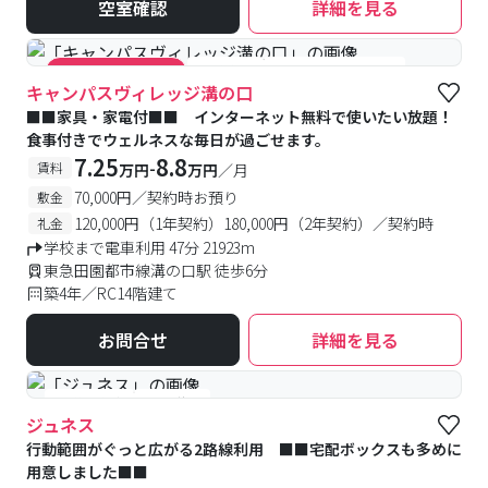
空室確認
詳細を見る
#食事付き
#女性専用フロアあり
#キャンペーン実施中
キャンパスヴィレッジ溝の口
■■家具・家電付■■ インターネット無料で使いたい放題！
食事付きでウェルネスな毎日が過ごせます。
7.25
8.8
-
賃料
万円
万円
／月
70,000円／契約時お預り
敷金
120,000円（1年契約）180,000円（2年契約）／契約時
礼金
学校まで電車利用 47分 21923m
東急田園都市線溝の口駅 徒歩6分
築4年／RC14階建て
お問合せ
詳細を見る
#予約受付中
#空室待ち
ジュネス
行動範囲がぐっと広がる2路線利用 ■■宅配ボックスも多めに
用意しました■■