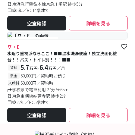
京浜急行電鉄本線京急川崎駅 徒歩5分
築5年／RC14階建て
空室確認
詳細を見る
#予約受付中
#空室待ち
∇・E
水廻り重視派ならここ！■■温水洗浄便座！独立洗面化粧
台！！バス・トイレ別！！！■■
5.7
6.4
-
賃料
万円
万円
／月
60,000円／契約時お預り
敷金
60,000円／契約時
入館料
学校まで電車利用 27分 5665m
東急東横線妙蓮寺駅 徒歩2分
築22年／RC5階建て
空室確認
詳細を見る