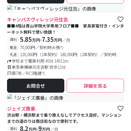
#女性専用フロアあり
キャンパスヴィレッジ元住吉
■■4階は青山学院大学専用フロア■■ 家具家電付き・インタ
ーネット無料で使い放題！
5.85
7.35
-
賃料
万円
万円
／月
70,000円／契約時お預り
敷金
120,000円（1年契約）180,000円（2年契約）／契約時
礼金
学校まで電車利用 45分 14511m
東急東横線元住吉駅 徒歩11分
築7年／RC5階建て
お問合せ
詳細を見る
ジェイズ鷹番
渋谷駅・横浜駅まで乗り換えなしでアクセス良好。マンション
までの道のりは商店街なので便利です。
8.2
9
-
賃料
万円
万円
／月