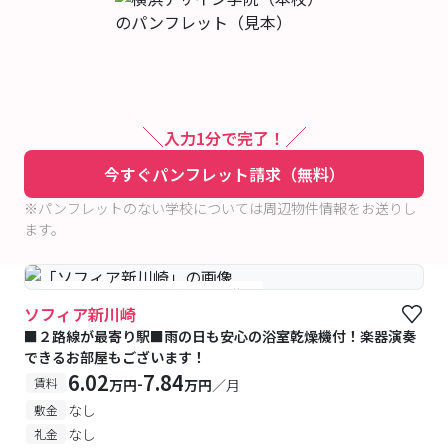
入力1分で完了！
今すぐパンフレット請求（無料）
※パンフレットのない学校については周辺物件情報をお送りし
ます。
#女性専用
#予約受付中
#空室待ち
ソフィア新川崎
■２路線が最寄り駅■雨の日も安心の浴室乾燥機付！楽器演奏
できるお部屋もございます！
6.02
7.84
-
賃料
万円
万円
／月
なし
敷金
なし
礼金