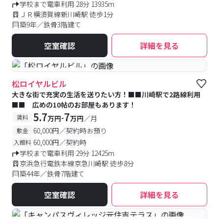
学校まで電車利用 28分 13935m
ＪＲ横須賀線新川崎駅 徒歩1分
築9年／鉄骨3階建て
空室確認
詳細を見る
#予約受付中
#空室待ち
松ロイヤルビル
大きな街で充実の生活を送りたい方！■■川崎駅で2路線利用
■■ 広めの10帖のお部屋もあります！
5.7
7
-
賃料
万円
万円
／月
60,000円／契約時お預り
敷金
60,000円／契約時
入館料
学校まで電車利用 29分 12425m
京浜急行電鉄本線京急川崎駅 徒歩8分
築44年／鉄骨7階建て
空室確認
詳細を見る