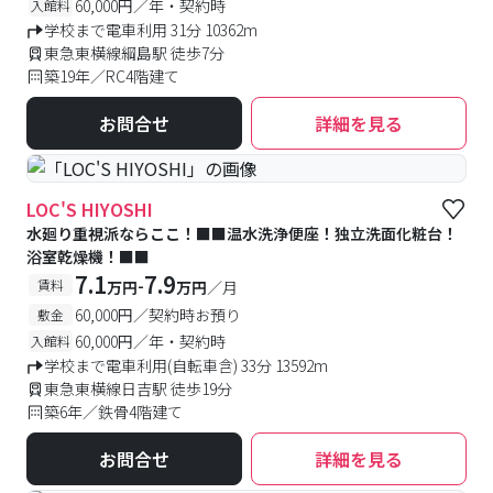
60,000円／年・契約時
入館料
学校まで電車利用 31分 10362m
東急東横線綱島駅 徒歩7分
築19年／RC4階建て
お問合せ
詳細を見る
LOC'S HIYOSHI
水廻り重視派ならここ！■■温水洗浄便座！独立洗面化粧台！
浴室乾燥機！■■
7.1
7.9
-
賃料
万円
万円
／月
60,000円／契約時お預り
敷金
60,000円／年・契約時
入館料
学校まで電車利用(自転車含) 33分 13592m
東急東横線日吉駅 徒歩19分
築6年／鉄骨4階建て
お問合せ
詳細を見る