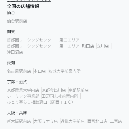
全国の店舗情報
仙台
仙台駅前店
関東
首都圏リーシングセンター 第二エリア
首都圏リーシングセンター 第一エリア
町田店
立川店
津田沼店
愛知
名古屋駅前店
本山店
名城大学前案内所
京都・滋賀
京都産業大学内店
京都今出川店
京都駅前店
ホーミック事業部
田辺同志社前案内所
ひとり暮らし相談窓口（関西ＴＩＣ）
大阪・兵庫
新大阪駅前店
大阪ミナミ店
近畿大学前店
西宮北口店
三宮店