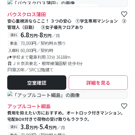
#女性優先フロアあり
#予約受付中
#空室待ち
バウスクロス蒲田
安心重視派ならここ！ ３つの安心 ①学生専用マンション ②
管理人（日勤） ③女子優先フロアあり
6.8
8
-
賃料
万円
万円
／月
70,000円／契約時お預り
敷金
60,000円／契約時
入館料
学校まで電車利用 33分 16188m
ＪＲ京浜東北・根岸線蒲田駅 徒歩4分
築20年／SRC12階建て
空室確認
詳細を見る
アップルコート綱島
費用を抑えたい方におすすめ。オートロック付きマンション。
宅配BOX付きで荷物の受け取りもラクラク。
3.8
5.4
-
賃料
万円
万円
／月
70,000円／契約時お預り
敷金