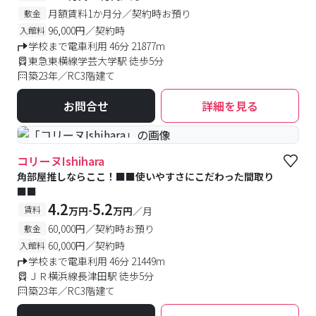
月額賃料1か月分／契約時お預り
敷金
96,000円／契約時
入館料
学校まで電車利用 46分 21877m
東急東横線学芸大学駅 徒歩5分
築23年／RC3階建て
お問合せ
詳細を見る
#予約受付中
#空室待ち
コリーヌIshihara
角部屋推しならここ！■■使いやすさにこだわった間取り
■■
4.2
5.2
-
賃料
万円
万円
／月
60,000円／契約時お預り
敷金
60,000円／契約時
入館料
学校まで電車利用 46分 21449m
ＪＲ横浜線長津田駅 徒歩5分
築23年／RC3階建て