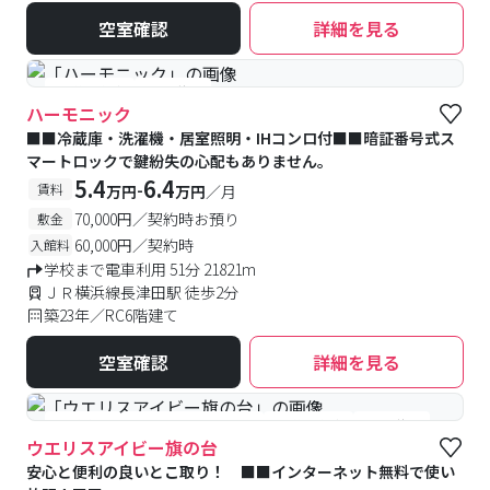
空室確認
詳細を見る
#予約受付中
#空室待ち
ハーモニック
■■冷蔵庫・洗濯機・居室照明・IHコンロ付■■暗証番号式ス
マートロックで鍵紛失の心配もありません。
5.4
6.4
-
賃料
万円
万円
／月
70,000円／契約時お預り
敷金
60,000円／契約時
入館料
学校まで電車利用 51分 21821m
ＪＲ横浜線長津田駅 徒歩2分
築23年／RC6階建て
空室確認
詳細を見る
#食事付き
#女性専用フロアあり
#予約受付中
#空室待ち
ウエリスアイビー旗の台
安心と便利の良いとこ取り！ ■■インターネット無料で使い