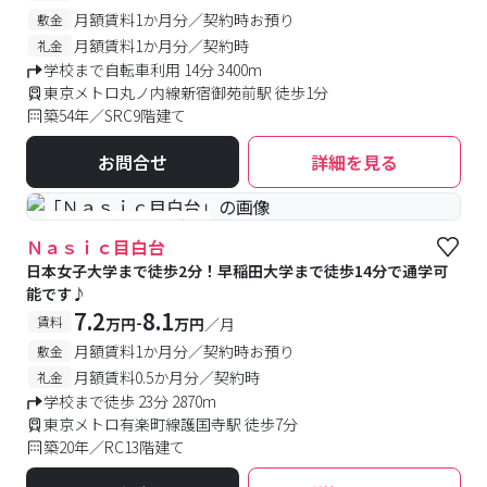
月額賃料1か月分／契約時お預り
敷金
月額賃料1か月分／契約時
礼金
学校まで自転車利用 14分 3400m
東京メトロ丸ノ内線新宿御苑前駅 徒歩1分
築54年／SRC9階建て
お問合せ
詳細を見る
#予約受付中
#空室待ち
Ｎａｓｉｃ目白台
日本女子大学まで徒歩2分！早稲田大学まで徒歩14分で通学可
能です♪
7.2
8.1
-
賃料
万円
万円
／月
月額賃料1か月分／契約時お預り
敷金
月額賃料0.5か月分／契約時
礼金
学校まで徒歩 23分 2870m
東京メトロ有楽町線護国寺駅 徒歩7分
築20年／RC13階建て