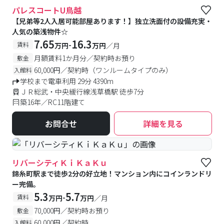
パレスコートU鳥越
【兄弟等2人入居可能部屋あります！】独立洗面付の設備充実・
人気の築浅物件☆
7.65
16.3
-
賃料
万円
万円
／月
月額賃料1か月分／契約時お預り
敷金
60,000円／契約時（ワンルームタイプのみ）
入館料
学校まで電車利用 29分 4390m
ＪＲ総武・中央緩行線浅草橋駅 徒歩7分
築16年／RC11階建て
お問合せ
詳細を見る
リバーシティＫｉＫａＫｕ
錦糸町駅まで徒歩2分の好立地！マンション内にコインランドリ
ー完備。
5.3
5.7
-
賃料
万円
万円
／月
70,000円／契約時お預り
敷金
60,000円／契約時
入館料