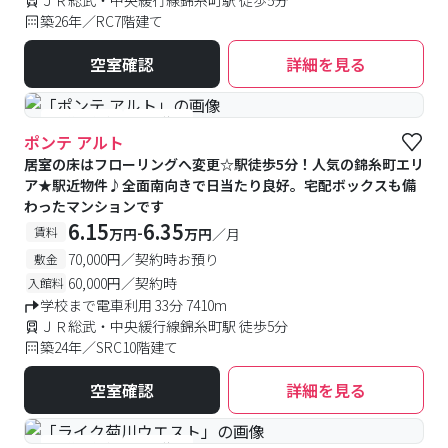
ＪＲ総武・中央緩行線錦糸町駅 徒歩5分
築26年／RC7階建て
空室確認
詳細を見る
#予約受付中
#空室待ち
ポンテ アルト
居室の床はフローリングへ変更☆駅徒歩5分！人気の錦糸町エリ
ア★駅近物件♪全面南向きで日当たり良好。宅配ボックスも備
わったマンションです
6.15
6.35
-
賃料
万円
万円
／月
70,000円／契約時お預り
敷金
60,000円／契約時
入館料
学校まで電車利用 33分 7410m
ＪＲ総武・中央緩行線錦糸町駅 徒歩5分
築24年／SRC10階建て
空室確認
詳細を見る
#予約受付中
#空室待ち