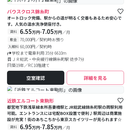
#予約受付中
#空室待ち
バウスクロス錦糸町
オートロック完備、駅からの道が明るく交番もあるため安心で
す。人気の温水洗浄便座付き。
6.55
7.05
-
賃料
万円
万円
／月
70,000円／契約時お預り
敷金
60,000円／契約時
入館料
学校まで電車利用 35分 6610m
ＪＲ総武・中央緩行線錦糸町駅 徒歩7分
築19年／RC10階建て
空室確認
詳細を見る
#予約受付中
#空室待ち
近鉄エルコート東駒形
都営地下鉄浅草線本所吾妻橋駅とJR総武線錦糸町駅の両駅利用
可能。エントランスには宅配BOX設置で便利♪駅周辺は商業施
設が充実！街のあちこちから東京スカイツリーが見られます☆
6.95
7.85
-
賃料
万円
万円
／月