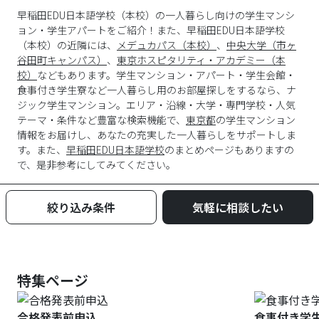
早稲田EDU日本語学校（本校）の一人暮らし向けの学生マンシ
ョン・学生アパートをご紹介！また、早稲田EDU日本語学校
（本校）の近隣には、
メデュカパス（本校）
、
中央大学（市ヶ
谷田町キャンパス）
、
東京ホスピタリティ・アカデミー（本
校）
などもあります。学生マンション・アパート・学生会館・
食事付き学生寮など一人暮らし用のお部屋探しをするなら、ナ
ジック学生マンション。エリア・沿線・大学・専門学校・人気
テーマ・条件など豊富な検索機能で、
東京都
の学生マンション
情報をお届けし、あなたの充実した一人暮らしをサポートしま
す。また、
早稲田EDU日本語学校
のまとめページもありますの
で、是非参考にしてみてください。
絞り込み条件
気軽に相談したい
特集ページ
合格発表前申込
食事付き学