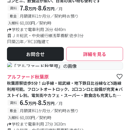
コンビニ、飲食店が揃い、日常の買い物も便利です
7.8
8.6
-
賃料
万円
万円
／月
月額賃料1か月分／契約時お預り
敷金
60,000円／契約時
入館料
学校まで電車利用 26分 4840m
ＪＲ総武・中央緩行線浅草橋駅 徒歩3分
築21年／RC10階建て
お問合せ
詳細を見る
#予約受付中
#空室待ち
アルファード秋葉原
秋葉原駅徒歩5分！山手線・総武線・地下鉄日比谷線など5路線
利用可能。フロントオートロック、2口コンロと設備が充実★バ
ストイレ別。電気街やカフェ・スーパー・飲食店も充実した秋
葉原♪
6.5
8.5
-
賃料
万円
万円
／月
月額賃料1か月分／契約時お預り
敷金
60,000円／契約時
入館料
学校まで電車利用 27分 3630m