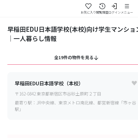
お気に入り
閲覧履歴
ログイン
メニュー
早稲田EDU日本語学校(本校)向け学生マンショ
｜一人暮らし情報
全19件の物件を見る
早稲田EDU日本語学校（本校）
〒
162-0842
東京都新宿区市谷砂土原町２丁目
最寄り駅：
JR中央線、東京メトロ南北線、都営新宿線「市ヶ谷
駅」