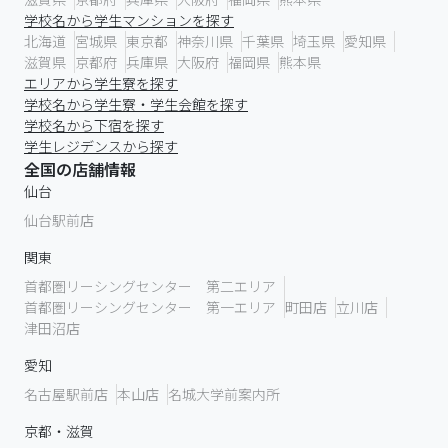
学校名から学生マンションを探す
北海道
宮城県
東京都
神奈川県
千葉県
埼玉県
愛知県
滋賀県
京都府
兵庫県
大阪府
福岡県
熊本県
エリアから学生寮を探す
学校名から学生寮・学生会館を探す
学校名から下宿を探す
学生レジデンスから探す
全国の店舗情報
仙台
仙台駅前店
関東
首都圏リーシングセンター 第二エリア
首都圏リーシングセンター 第一エリア
町田店
立川店
津田沼店
愛知
名古屋駅前店
本山店
名城大学前案内所
京都・滋賀