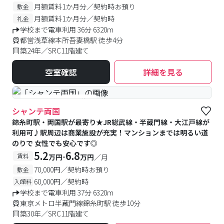
月額賃料1か月分／契約時お預り
敷金
月額賃料1か月分／契約時
礼金
学校まで電車利用 36分 6320m
都営浅草線本所吾妻橋駅 徒歩4分
築24年／SRC11階建て
空室確認
詳細を見る
#予約受付中
#空室待ち
シャンテ両国
錦糸町駅・両国駅が最寄り★JR総武線・半蔵門線・大江戸線が
利用可♪駅周辺は商業施設が充実！マンションまでは明るい道
のりで 女性でも安心です◎
5.2
6.8
-
賃料
万円
万円
／月
70,000円／契約時お預り
敷金
60,000円／契約時
入館料
学校まで電車利用 37分 6320m
東京メトロ半蔵門線錦糸町駅 徒歩10分
築30年／SRC11階建て