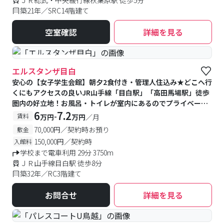
ＪＲ総武・中央緩行線秋葉原駅 徒歩5分
築21年／SRC14階建て
空室確認
詳細を見る
#食事付き
#女性専用
エルスタンザ目白
安心の【女子学生会館】朝夕2食付き・管理人住込み★どこへ行
くにもアクセスの良いJR山手線「目白駅」「高田馬場駅」徒歩
圏内の好立地！お風呂・トイレが室内にあるのでプライベート
空間も確保可能です♪
6
7.2
-
賃料
万円
万円
／月
70,000円／契約時お預り
敷金
150,000円／契約時
入館料
学校まで電車利用 29分 3750m
ＪＲ山手線目白駅 徒歩8分
築32年／RC3階建て
お問合せ
詳細を見る