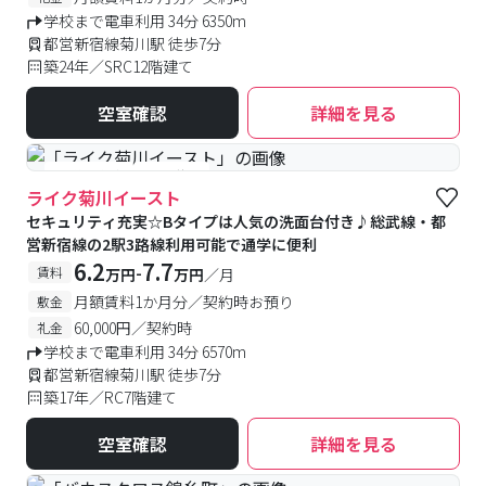
学校まで電車利用 34分 6350m
都営新宿線菊川駅 徒歩7分
築24年／SRC12階建て
空室確認
詳細を見る
#予約受付中
#空室待ち
ライク菊川イースト
セキュリティ充実☆Bタイプは人気の洗面台付き♪総武線・都
営新宿線の2駅3路線利用可能で通学に便利
6.2
7.7
-
賃料
万円
万円
／月
月額賃料1か月分／契約時お預り
敷金
60,000円／契約時
礼金
学校まで電車利用 34分 6570m
都営新宿線菊川駅 徒歩7分
築17年／RC7階建て
空室確認
詳細を見る