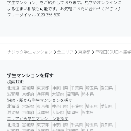
学生マンション」をご紹介しております。見学やオンラインに
よる住まい相談も可能です。お気軽にお問い合わせください♪
フリーダイヤル 0120-356-520
ナジック学生マンション
全エリア
東京都
早稲田EDU日本語
学生マンションを探す
検索TOP
北海道
宮城県
東京都
神奈川県
千葉県
埼玉県
愛知県
滋賀県
京都府
兵庫県
大阪府
福岡県
熊本県
沿線・駅から学生マンションを探す
北海道
宮城県
東京都
神奈川県
千葉県
埼玉県
愛知県
滋賀県
京都府
兵庫県
大阪府
福岡県
熊本県
エリアから学生マンションを探す
北海道
宮城県
東京都
神奈川県
千葉県
埼玉県
愛知県
滋賀県
京都府
兵庫県
大阪府
福岡県
熊本県