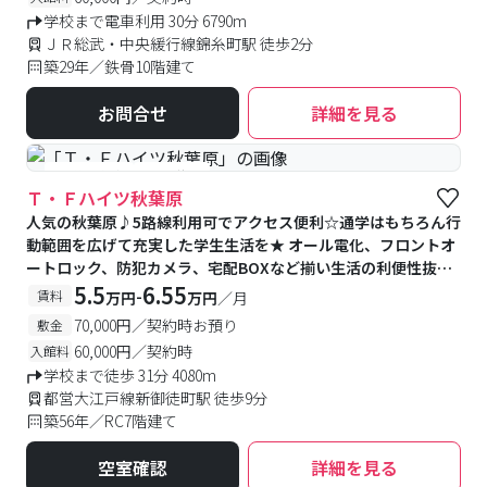
学校まで電車利用 30分 6790m
ＪＲ総武・中央緩行線錦糸町駅 徒歩2分
築29年／鉄骨10階建て
お問合せ
詳細を見る
#予約受付中
#空室待ち
Ｔ・Ｆハイツ秋葉原
人気の秋葉原♪5路線利用可でアクセス便利☆通学はもちろん行
動範囲を広げて充実した学生生活を★ オール電化、フロントオ
ートロック、防犯カメラ、宅配BOXなど揃い生活の利便性抜
群！
5.5
6.55
-
賃料
万円
万円
／月
70,000円／契約時お預り
敷金
60,000円／契約時
入館料
学校まで徒歩 31分 4080m
都営大江戸線新御徒町駅 徒歩9分
築56年／RC7階建て
空室確認
詳細を見る