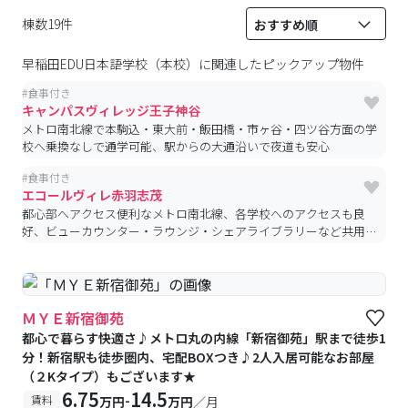
棟数19件
早稲田EDU日本語学校（本校）
に関連したピックアップ物件
#
食事付き
キャンパスヴィレッジ王子神谷
メトロ南北線で本駒込・東大前・飯田橋・市ヶ谷・四ツ谷方面の学
校へ乗換なしで通学可能、駅からの大通沿いで夜道も安心
#
食事付き
エコールヴィレ赤羽志茂
都心部へアクセス便利なメトロ南北線、各学校へのアクセスも良
好、ビューカウンター・ラウンジ・シェアライブラリーなど共用部
も充実
ＭＹＥ新宿御苑
都心で暮らす快適さ♪メトロ丸の内線「新宿御苑」駅まで徒歩1
分！新宿駅も徒歩圏内、宅配BOXつき♪2人入居可能なお部屋
（２Kタイプ）もございます★
6.75
14.5
-
賃料
万円
万円
／月