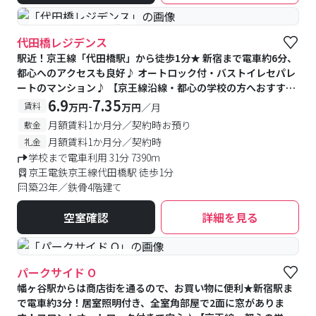
#予約受付中
#空室待ち
代田橋レジデンス
駅近！京王線「代田橋駅」から徒歩1分★ 新宿まで電車約6分、
都心へのアクセスも良好♪ オートロック付・バストイレセパレ
ートのマンション♪ 【京王線沿線・都心の学校の方へおすす
め】
6.9
7.35
-
賃料
万円
万円
／月
月額賃料1か月分／契約時お預り
敷金
月額賃料1か月分／契約時
礼金
学校まで電車利用 31分 7390m
京王電鉄京王線代田橋駅 徒歩1分
築23年／鉄骨4階建て
空室確認
詳細を見る
#予約受付中
#空室待ち
パークサイド O
幡ヶ谷駅からは商店街を通るので、お買い物に便利★新宿駅ま
で電車約3分！居室照明付き、全室角部屋で2面に窓がありま