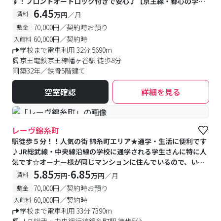
す！フロントオートロック付きで安心♪【京王線・都心の学校
の方におすすめ】
6.45
賃料
万円
／月
70,000円／契約時お預り
敷金
60,000円／契約時
入館料
学校まで電車利用 32分 5690m
京王電鉄京王線幡ヶ谷駅 徒歩8分
築32年／鉄骨5階建て
空室確認
詳細を見る
#予約受付中
#空室待ち
レーヴ錦糸町
駅徒歩５分！！人気の街 錦糸町エリア★通学・生活に便利です
♪JR総武線・中央線沿線の学校に通学される学生さんに特に人
気です☆オーナー様が同じマンションに住んでいるので、いざ
という時も安心♪
5.85
6.85
-
賃料
万円
万円
／月
70,000円／契約時お預り
敷金
60,000円／契約時
入館料
学校まで電車利用 33分 7390m