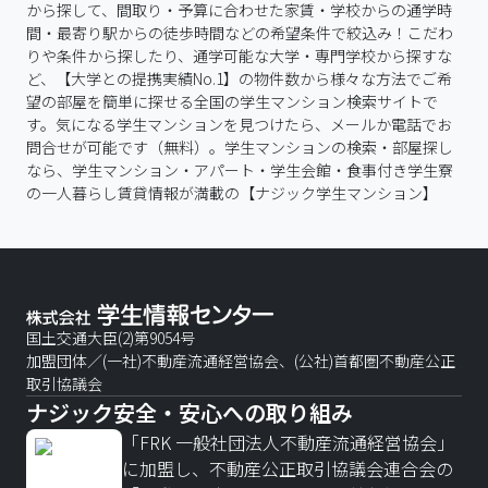
から探して、間取り・予算に合わせた家賃・学校からの通学時
間・最寄り駅からの徒歩時間などの希望条件で絞込み！こだわ
りや条件から探したり、通学可能な大学・専門学校から探すな
ど、【大学との提携実績No.1】の物件数から様々な方法でご希
望の部屋を簡単に探せる全国の学生マンション検索サイトで
す。気になる学生マンションを見つけたら、メールか電話でお
問合せが可能です（無料）。学生マンションの検索・部屋探し
なら、学生マンション・アパート・学生会館・食事付き学生寮
の一人暮らし賃貸情報が満載の【ナジック学生マンション】
国土交通大臣(2)第9054号
加盟団体／(一社)不動産流通経営協会、(公社)首都圏不動産公正
取引協議会
ナジック安全・安心への取り組み
「FRK 一般社団法人不動産流通経営協会」
に加盟し、不動産公正取引協議会連合会の