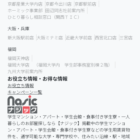
京都産業大学内店
京都今出川店
京都駅前店
ホーミック事業部
田辺同志社前案内所
ひとり暮らし相談窓口（関西ＴＩＣ）
大阪・兵庫
新大阪駅前店
大阪ミナミ店
近畿大学前店
西宮北口店
三宮店
福岡
福岡天神店
福岡大学店 （福岡大学内 学生部事務室別棟２階）
九州大学前案内所
お役立ち情報・お得な情報
お役立ち情報
キャンペーン一覧
学生マンション・アパート・学生会館・食事付き学生寮・一人
暮らしのお部屋探しなら【ナジック】掲載中の学生マンショ
ン・アパート・学生会館・食事付き学生寮などの学生用賃貸物
件を、通学可能な大学・専門学校や、住みたい沿線・駅・地域