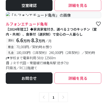
空室確認
詳細を見る
#築浅
#食事付き
ルフォンエチュード亀有
【2024年竣工】◆家具家電付き、選べる２つのキッチン（室
内・共用）、食事付（選択制）で安心の一人暮らし
6.6
8.3
-
賃料
万円
万円
／月
70,000円／契約時お預り
敷金
180,000円（1年契約）240,000円（2年契約）／契約時
礼金
学校まで電車利用 56分 12560m
ＪＲ千代田・常磐緩行線亀有駅 徒歩7分
築浅／RC11階建て
お問合せ
詳細を見る
1