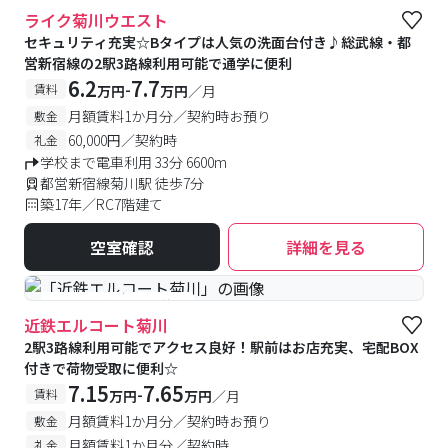
ライク菊川ウエスト
セキュリティ充実☆Bタイプは人気の洗面台付き♪総武線・都
営新宿線の2駅3路線利用可能で通学に便利
6.2
7.7
-
賃料
万円
万円
／月
月額賃料1か月分／契約時お預り
敷金
60,000円／契約時
礼金
学校まで電車利用 33分 6600m
都営新宿線菊川駅 徒歩7分
築17年／RC7階建て
空室確認
詳細を見る
#予約受付中
#空室待ち
近鉄エルコート菊川
2駅3路線利用可能でアクセス良好！駅前はお店充実、宅配BOX
付きで荷物受取に便利☆
7.15
7.65
-
賃料
万円
万円
／月
月額賃料1か月分／契約時お預り
敷金
月額賃料1か月分／契約時
礼金