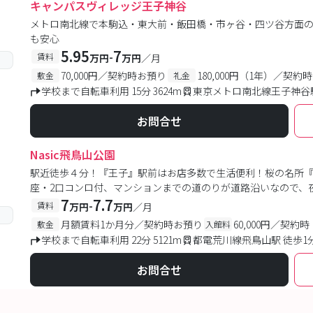
キャンパスヴィレッジ王子神谷
メトロ南北線で本駒込・東大前・飯田橋・市ヶ谷・四ツ谷方面
も安心
5.95
7
-
賃料
万円
万円
／月
70,000円／契約時お預り
180,000円（1年）／契約時
敷金
礼金
学校まで自転車利用 15分 3624m
東京メトロ南北線王子神谷駅
お問合せ
Nasic飛鳥山公園
駅近徒歩４分！『王子』駅前はお店多数で生活便利！桜の名所『
座・2口コンロ付、マンションまでの道のりが道路沿いなので、
7
7.7
-
賃料
万円
万円
／月
月額賃料1か月分／契約時お預り
60,000円／契約時
敷金
入館料
学校まで自転車利用 22分 5121m
都電荒川線飛鳥山駅 徒歩1
お問合せ