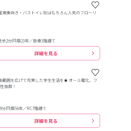
室南東向き・バストイレ別はもちろん人気のフローリ
徒歩2分
築23年／鉄骨3階建て
詳細を見る
動範囲を広げて充実した学生生活を★ オール電化、フ
便性抜群！
9分
築56年／RC7階建て
詳細を見る