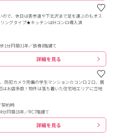
いので、休日は表参道や下北沢まで足を運ぶのもオス
リングタイプ★キッチンはIHコンロ導入済
歩1分
築31年／鉄骨8階建て
詳細を見る
ク、防犯カメラ完備の学生マンション☆コンロ２口、居
辺はお店多数！物件は落ち着いた住宅地エリアに立地
／契約時
4分
築16年／RC7階建て
詳細を見る