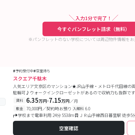
入力1分で完了！
今すぐパンフレット請求（無料）
※パンフレットのない学校については周辺物件情報をお
#
予約受付中
#
空室待ち
スクエア千駄木
人気エリア文京区のマンション★JR山手線・メトロ千代田線の両線
駐輪可♪ウォークインクローゼットがあるので収納力も抜群で
6.35
7.15
-
賃料
万円
万円
／月
70,000円／契約時お預り
6.0
敷金
入館料
学校まで電車利用 24分 5538m
ＪＲ山手線西日暮里駅 徒歩5
空室確認