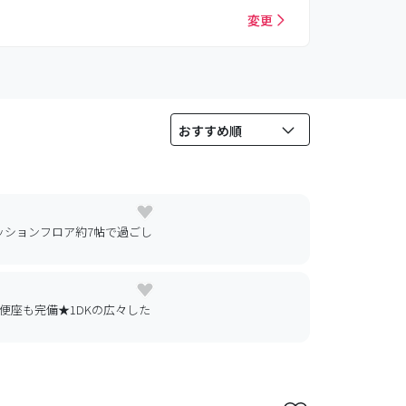
変更
ッションフロア約7帖で過ごし
便座も完備★1DKの広々した