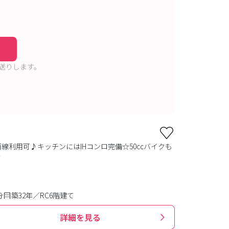
送りします。
利用可♪キッチンにはIHコンロ完備☆50ccバイクも
す
分
築32年／RC6階建て
詳細を見る