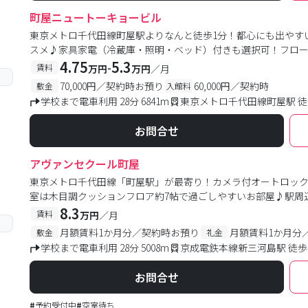
町屋ニュートーキョービル
東京メトロ千代田線町屋駅よりなんと徒歩1分！都心にも出やす
スメ♪家具家電（冷蔵庫・照明・ベッド）付きも選択可！フロー
4.75
5.3
-
賃料
万円
万円
／月
70,000円／契約時お預り
60,000円／契約時
敷金
入館料
学校まで電車利用 28分 6841m
東京メトロ千代田線町屋駅 徒
お問合せ
アヴァンセクール町屋
東京メトロ千代田線「町屋駅」が最寄り！カメラ付オートロッ
室は木目調クッションフロア約7帖で過ごしやすいお部屋♪駅周
8.3
賃料
万円
／月
月額賃料1か月分／契約時お預り
月額賃料1か月分
敷金
礼金
学校まで電車利用 28分 5008m
京成電鉄本線新三河島駅 徒歩
お問合せ
#
予約受付中
#
空室待ち