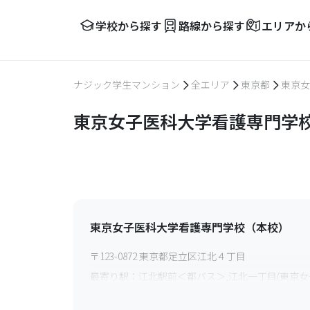
学校から探す
路線から探す
エリアか
ナジック学生マンション
全エリア
東京都
東京女
東京女子医科大学看護専門学校
東京女子医科大学看護専門学校（本校）
〒
123-0872
東京都足立区江北４丁目
最寄り駅：
江北駅前＜都バス＞,江北一丁目(東京
ス＞,東京女子医大足立医療センター＜東武バス＞