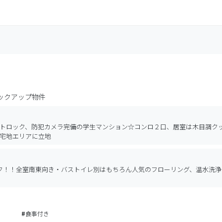
ックアップ物件
トロック、防犯カメラ完備の学生マンション☆コンロ２口、居室は木目調ク
宅地エリアに立地
ク！！全室南東向き・バストイレ別はもちろん人気のフローリング、温水洗浄
#
食事付き