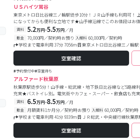
ＵＳハイツ鴬谷
東京メトロ日比谷線三ノ輪駅徒歩10分！ＪＲ山手線も利用可！
になってからも便利な立地です★山手線沿線でこのお値段はお
5.2
5.5
-
賃料
万円
万円
／月
70,000円／契約時お預り
60,000円／契約時
敷金
入館料
学校まで電車利用 37分 7056m
東京メトロ日比谷線三ノ輪駅 
空室確認
#
予約受付中
#
空室待ち
アルファード秋葉原
秋葉原駅徒歩5分！山手線・総武線・地下鉄日比谷線など5路線
充実★バストイレ別。電気街やカフェ・スーパー・飲食店も充
6.5
8.5
-
賃料
万円
万円
／月
月額賃料1か月分／契約時お預り
60,000円／契約時
敷金
入館料
学校まで電車利用 41分 9339m
ＪＲ総武・中央緩行線秋葉原駅
空室確認