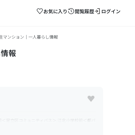
お気に入り
閲覧履歴
ログイン
学生マンション｜一人暮らし情報
し情報
前＜足立区コミュニティバス＞,江北小学校前＜都バ