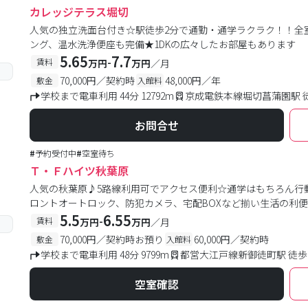
カレッジテラス堀切
人気の独立洗面台付き☆駅徒歩2分で通勤・通学ラクラク！！全
ング、温水洗浄便座も完備★1DKの広々したお部屋もあります
5.65
7.7
-
賃料
万円
万円
／月
70,000円／契約時
48,000円／年
敷金
入館料
学校まで電車利用 44分 12792m
京成電鉄本線堀切菖蒲園駅 
お問合せ
#
予約受付中
#
空室待ち
Ｔ・Ｆハイツ秋葉原
人気の秋葉原♪5路線利用可でアクセス便利☆通学はもちろん行
ロントオートロック、防犯カメラ、宅配BOXなど揃い生活の利
5.5
6.55
-
賃料
万円
万円
／月
70,000円／契約時お預り
60,000円／契約時
敷金
入館料
学校まで電車利用 48分 9799m
都営大江戸線新御徒町駅 徒歩
空室確認