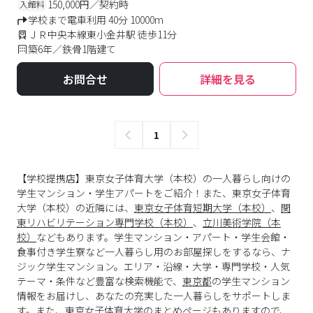
150,000円／契約時
入館料
学校まで電車利用 40分 10000m
ＪＲ中央本線東小金井駅 徒歩11分
築6年／鉄骨1階建て
お問合せ
詳細を見る
1
【学校提携店】東京女子体育大学（本校）の一人暮らし向けの
学生マンション・学生アパートをご紹介！また、東京女子体育
大学（本校）の近隣には、
東京女子体育短期大学（本校）
、
関
東リハビリテーション専門学校（本校）
、
立川美術学院（本
校）
などもあります。学生マンション・アパート・学生会館・
食事付き学生寮など一人暮らし用のお部屋探しをするなら、ナ
ジック学生マンション。エリア・沿線・大学・専門学校・人気
テーマ・条件など豊富な検索機能で、
東京都
の学生マンション
情報をお届けし、あなたの充実した一人暮らしをサポートしま
す。また、
東京女子体育大学
のまとめページもありますので、