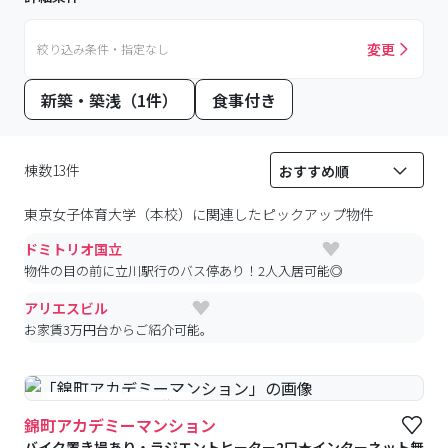
変更
絞り込み条件・指定なし
新築・築浅（1件）
食事付き
棟数13件
東京女子体育大学（本校）
に関連したピックアップ物件
ドミトリオ国立
物件の目の前に立川駅行のバス停あり！2人入居可能◎
アリエスビル
お家賃3万円台からご紹介可能。
#予約受付中
#空室待ち
錦町アカデミーマンション
バイク置き場あり・ラジエントヒーター2口★インターネット無