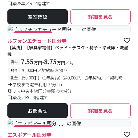
築28年／RC4階建て
空室確認
詳細を見る
#築浅
#食事付き
#女性専用フロアあり
#キャンペーン実施中
ルフォンエチュード国分寺
【築浅】【家具家電付】ベッド・デスク・椅子・冷蔵庫・洗濯
機
7.55
8.75
-
賃料
万円
万円
／月
70,000円／契約時お預り
敷金
150,000円（1年契約）240,000円（2年契約）／契約時
礼金
学校まで電車利用 27分 0m
ＪＲ中央本線国分寺駅 徒歩4分
築浅／RC13階建て
お問合せ
詳細を見る
#キャンペーン実施中
エスポアール国分寺