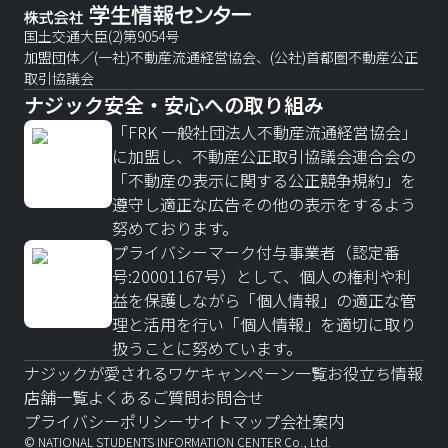
国土交通大臣(2)第9054号
加盟団体／(一社)不動産流通経営協会、(公社)首都圏不動産公正
取引協議会
ナジック安全・安心への取り組み
「FRK 一般社団法人不動産流通経営協会」
に加盟し、不動産公正取引協議会連合会の
「不動産の表示に関する公正競争規約」を
遵守し適正な広告その他の表示をするよう
努めております。
プライバシーマーク付与事業者（認定番
号:20001167号）として、個人の権利や利
益を保護しながら「個人情報」の適正な管
理と活用を行い「個人情報」を適切に取り
扱うことに努めています。
ナジックが愛されるワケ
キャンペーン一覧
お役立ち情報
店舗一覧
よくあるご質問
お問合せ
プライバシーポリシー
サイトマップ
会社案内
© NATIONAL STUDENTS INFORMATION CENTER Co., Ltd.