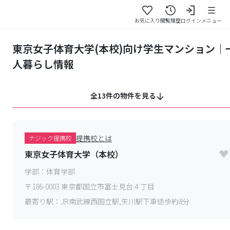
お気に入り
閲覧履歴
ログイン
メニュー
東京女子体育大学(本校)向け学生マンション｜
人暮らし情報
全13件の物件を見る
提携校とは
ナジック提携校
東京女子体育大学（本校）
学部：
体育学部
〒
186-0003
東京都国立市富士見台４丁目
最寄り駅：
JR南武線西国立駅,矢川駅下車徒歩約8分