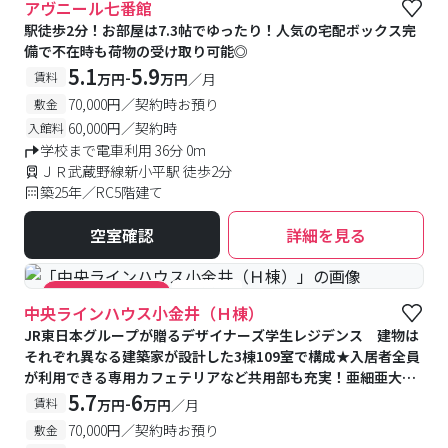
アヴニール七番館
駅徒歩2分！お部屋は7.3帖でゆったり！人気の宅配ボックス完
備で不在時も荷物の受け取り可能◎
5.1
5.9
-
賃料
万円
万円
／月
70,000円／契約時お預り
敷金
60,000円／契約時
入館料
学校まで電車利用 36分 0m
ＪＲ武蔵野線新小平駅 徒歩2分
築25年／RC5階建て
空室確認
詳細を見る
#食事付き
#キャンペーン実施中
中央ラインハウス小金井（Ｈ棟）
JR東日本グループが贈るデザイナーズ学生レジデンス 建物は
それぞれ異なる建築家が設計した3棟109室で構成★入居者全員
が利用できる専用カフェテリアなど共用部も充実！亜細亜大学
提携寮
5.7
6
-
賃料
万円
万円
／月
70,000円／契約時お預り
敷金