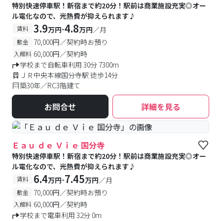
特別快速停車駅！新宿まで約20分！駅前は商業施設充実◎オー
ル電化なので、光熱費が抑えられます♪
3.9
4.8
-
賃料
万円
万円
／月
70,000円／契約時お預り
敷金
60,000円／契約時
入館料
学校まで自転車利用 30分 7300m
ＪＲ中央本線国分寺駅 徒歩14分
築30年／RC3階建て
お問合せ
詳細を見る
Ｅａｕ ｄｅ Ｖｉｅ 国分寺
特別快速停車駅！新宿まで約20分！駅前は商業施設充実◎オー
ル電化なので、光熱費が抑えられます♪
6.4
7.45
-
賃料
万円
万円
／月
70,000円／契約時お預り
敷金
60,000円／契約時
入館料
学校まで電車利用 32分 0m