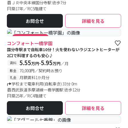
ＪＲ中央本線国分寺駅 徒歩7分
築17年／RC5階建て
お問合せ
詳細を見る
#キャンペーン実施中
コンフォート一橋学園
国分寺駅まで自転車10分！火を使わないラジエントヒーターが
2口で料理するのも安心♪
5.55
5.95
-
賃料
万円
万円
／月
70,000円／契約時お預り
敷金
月額賃料1か月分
礼金
学校まで電車利用(自転車含) 33分 0m
西武鉄道多摩湖線一橋学園駅 徒歩12分
築25年／RC4階建て
お問合せ
詳細を見る
#予約受付中
#空室待ち