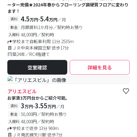
ーター完備★2024年春からフローリング調硬質フロアに変わり
ます！
4.5
5.4
-
賃料
万円
万円
／月
月額賃料1か月分／契約時お預り
敷金
48,000円／契約時
入館料
学校まで自転車利用 11分 2535m
ＪＲ中央本線国立駅 徒歩17分
築24年／RC4階建て
空室確認
詳細を見る
アリエスビル
お家賃3万円台からご紹介可能。
3
3.55
-
賃料
万円
万円
／月
50,000円／契約時お預り
敷金
48,000円／契約時
入館料
学校まで徒歩 13分 969m
ＪＲ南武線矢川駅 徒歩7分