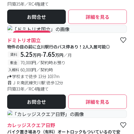
築35年／RC4階建て
お問合せ
詳細を見る
#キャンペーン実施中
ドミトリオ国立
物件の目の前に立川駅行のバス停あり！2人入居可能◎
5.25
7.65
-
賃料
万円
万円
／月
70,000円／契約時お預り
敷金
60,000円／契約時
入館料
学校まで徒歩 13分 1037m
ＪＲ南武線矢川駅 徒歩12分
築33年／RC4階建て
お問合せ
詳細を見る
カレッジスクエア日野
バイク置き場あり（有料）オートロックもついているので安