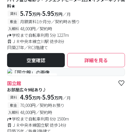
料★
5.75
5.95
-
賃料
万円
万円
／月
月額賃料1か月分／契約時お預り
敷金
48,000円／契約時
入館料
学校まで自転車利用 5分 1227m
ＪＲ中央本線立川駅 徒歩8分
築27年／RC3階建て
空室確認
詳細を見る
#予約受付中
#空室待ち
国立館
お部屋広々9帖あり♪
4.95
5.95
-
賃料
万円
万円
／月
70,000円／契約時お預り
敷金
48,000円／契約時
入館料
学校まで自転車利用 6分 1500m
ＪＲ中央本線国立駅 徒歩14分
築25年／鉄骨3階建て