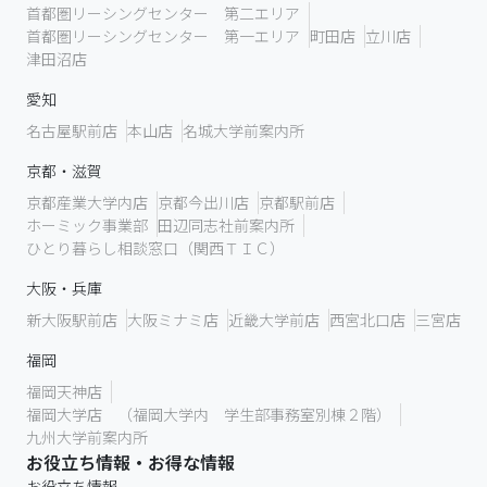
首都圏リーシングセンター 第二エリア
首都圏リーシングセンター 第一エリア
町田店
立川店
津田沼店
愛知
名古屋駅前店
本山店
名城大学前案内所
京都・滋賀
京都産業大学内店
京都今出川店
京都駅前店
ホーミック事業部
田辺同志社前案内所
ひとり暮らし相談窓口（関西ＴＩＣ）
大阪・兵庫
新大阪駅前店
大阪ミナミ店
近畿大学前店
西宮北口店
三宮店
福岡
福岡天神店
福岡大学店 （福岡大学内 学生部事務室別棟２階）
九州大学前案内所
お役立ち情報・お得な情報
お役立ち情報