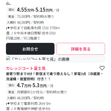
心。
4.55
5.15
-
賃料
万円
万円
／月
70,000円／契約時お預り
敷金
48,000円／契約時
入館料
学校まで自転車利用 15分 3700m
ＪＲ中央本線日野駅 徒歩10分
築28年／RC3階建て
お問合せ
詳細を見る
#予約受付中
#空室待ち
カレッジコート富士見
最寄り駅まで4分！新宿まで乗り換えなし！家電3点（冷蔵庫・
洗濯機・居室照明）付き！！
4.7
5.3
-
賃料
万円
万円
／月
月額賃料1か月分／契約時お預り
敷金
48,000円／契約時
入館料
学校まで電車利用 26分 0m
ＪＲ青梅線中神駅 徒歩4分