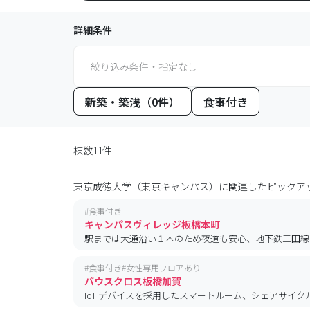
詳細条件
絞り込み条件・指定なし
新築・築浅（0件）
食事付き
棟数11件
東京成徳大学（東京キャンパス）
に関連したピックア
#
食事付き
キャンパスヴィレッジ板橋本町
駅までは大通沿い１本のため夜道も安心、地下鉄三田線
#
食事付き
#
女性専用フロアあり
バウスクロス板橋加賀
IoT デバイスを採用したスマートルーム、シェアサイ