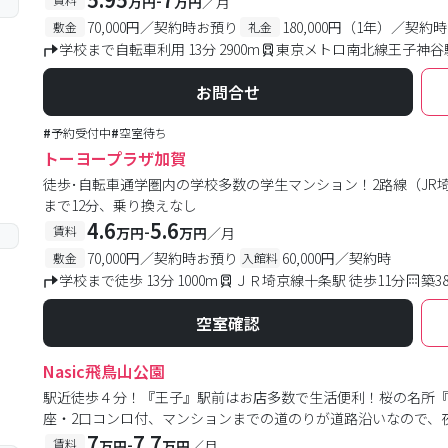
万円
万円
／月
70,000円／契約時お預り
180,000円（1年）／契約時
敷金
礼金
学校まで自転車利用 13分 2900m
東京メトロ南北線王子神谷駅
お問合せ
#
予約受付中
#
空室待ち
トーヨープラザ加賀
徒歩･自転車通学圏内の学校多数の学生マンション！2路線（JR
まで12分、乗り換えなし
4.6
5.6
-
賃料
万円
万円
／月
70,000円／契約時お預り
60,000円／契約時
敷金
入館料
学校まで徒歩 13分 1000m
ＪＲ埼京線十条駅 徒歩11分
築3
空室確認
Nasic飛鳥山公園
駅近徒歩４分！『王子』駅前はお店多数で生活便利！桜の名所『
座・2口コンロ付、マンションまでの道のりが道路沿いなので、
7
7.7
-
賃料
万円
万円
／月