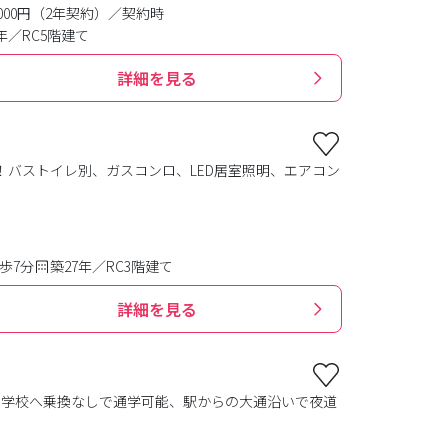
0,000円（2年契約）／契約時
年／RC5階建て
詳細を見る
！バストイレ別、ガスコンロ、LED居室照明、エアコン
歩7分
築27年／RC3階建て
詳細を見る
の学校へ乗換なしで通学可能、駅からの大通沿いで夜道