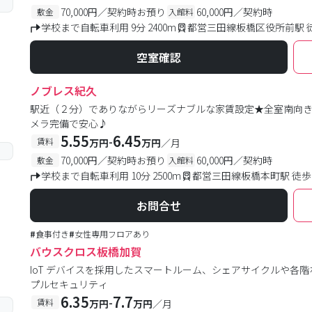
70,000円／契約時お預り
60,000円／契約時
敷金
入館料
学校まで自転車利用 9分 2400m
都営三田線板橋区役所前駅 
空室確認
ノブレス紀久
駅近（２分）でありながらリーズナブルな家賃設定★全室南向
メラ完備で安心♪
5.55
6.45
-
賃料
万円
万円
／月
70,000円／契約時お預り
60,000円／契約時
敷金
入館料
学校まで自転車利用 10分 2500m
都営三田線板橋本町駅 徒歩
お問合せ
#
食事付き
#
女性専用フロアあり
バウスクロス板橋加賀
IoT デバイスを採用したスマートルーム、シェアサイクルや各
プルセキュリティ
6.35
7.7
-
賃料
万円
万円
／月