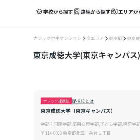
学校から探す
路線から探す
エリアか
ナジック学生マンション
全エリア
東京都
東京成
東京成徳大学(東京キャンパス
提携校とは
ナジック提携校
東京成徳大学（東京キャンパス）
学部：
国際学部,応用心理学部,子ども学部,経営学
〒
114-0033
東京都北区十条台１丁目