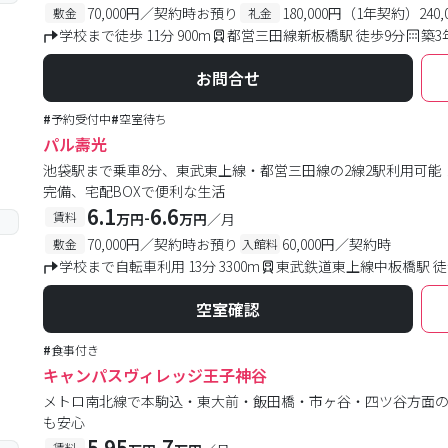
70,000円／契約時お預り
180,000円（1年契約）24
敷金
礼金
学校まで徒歩 11分 900m
都営三田線新板橋駅 徒歩9分
築3
お問合せ
#
予約受付中
#
空室待ち
パル壽光
池袋駅まで乗車8分、東武東上線・都営三田線の2線2駅利用可能
完備、宅配BOXで便利な生活
6.1
6.6
-
賃料
万円
万円
／月
70,000円／契約時お預り
60,000円／契約時
敷金
入館料
学校まで自転車利用 13分 3300m
東武鉄道東上線中板橋駅 徒
空室確認
#
食事付き
キャンパスヴィレッジ王子神谷
メトロ南北線で本駒込・東大前・飯田橋・市ヶ谷・四ツ谷方面
も安心
5.95
7
-
賃料