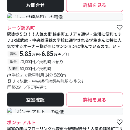
お問合せ
詳細を見る
#予約受付中
#空室待ち
レーヴ錦糸町
駅徒歩５分！！人気の街 錦糸町エリア★通学・生活に便利です
♪JR総武線・中央線沿線の学校に通学される学生さんに特に人
気です☆オーナー様が同じマンションに住んでいるので、いざ
という時も安心♪
5.85
6.85
-
賃料
万円
万円
／月
70,000円／契約時お預り
敷金
60,000円／契約時
入館料
学校まで電車利用 14分 5856m
ＪＲ総武・中央緩行線錦糸町駅 徒歩5分
築26年／RC7階建て
空室確認
詳細を見る
#予約受付中
#空室待ち
ポンテ アルト
居室の床はフローリングへ変更☆駅徒歩5分！人気の錦糸町エリ