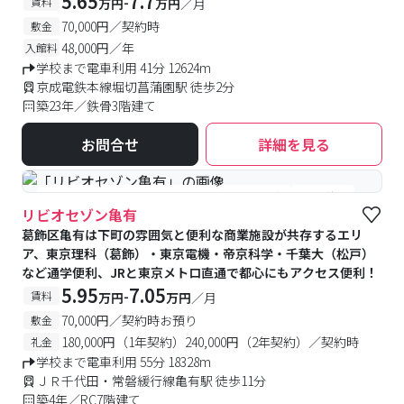
5.65
7.7
-
賃料
万円
万円
／月
70,000円／契約時
敷金
48,000円／年
入館料
学校まで電車利用 41分 12624m
京成電鉄本線堀切菖蒲園駅 徒歩2分
築23年／鉄骨3階建て
お問合せ
詳細を見る
#食事付き
#女性専用フロアあり
#予約受付中
#空室待ち
リビオセゾン亀有
葛飾区亀有は下町の雰囲気と便利な商業施設が共存するエリ
ア、東京理科（葛飾）・東京電機・帝京科学・千葉大（松戸）
など通学便利、JRと東京メトロ直通で都心にもアクセス便利！
5.95
7.05
-
賃料
万円
万円
／月
70,000円／契約時お預り
敷金
180,000円（1年契約）240,000円（2年契約）／契約時
礼金
学校まで電車利用 55分 18328m
ＪＲ千代田・常磐緩行線亀有駅 徒歩11分
築4年／RC7階建て