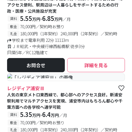
アクセス便利、駅周辺は一人暮らしをサポートするための行
政・医療・公共施設が充実
5.55
6.85
-
賃料
万円
万円
／月
70,000円／契約時お預り
敷金
180,000円（1年契約）240,000円（2年契約）／契約時
礼金
学校まで電車利用 22分 11113m
ＪＲ総武・中央緩行線西船橋駅 徒歩3分
築5年／RC12階建て
お問合せ
詳細を見る
#食事付き
#女性専用フロアあり
レジディア浦安Ⅲ
人気の東京メトロ東西線で、都心部へのアクセス良好。新浦安
駅利用でマルチアクセスを実現、浦安市内はもちろん都心や千
葉方面への各学校へ通学可能
5.35
6.4
-
賃料
万円
万円
／月
70,000円／契約時お預り
敷金
180,000円（1年契約）240,000円（2年契約）／契約時
礼金