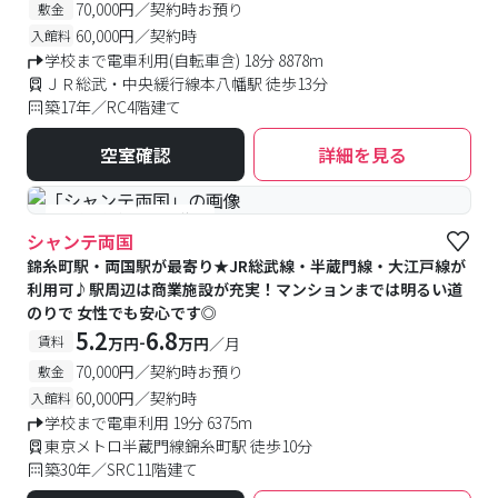
70,000円／契約時お預り
敷金
60,000円／契約時
入館料
学校まで電車利用(自転車含) 18分 8878m
ＪＲ総武・中央緩行線本八幡駅 徒歩13分
築17年／RC4階建て
空室確認
詳細を見る
#予約受付中
#空室待ち
シャンテ両国
錦糸町駅・両国駅が最寄り★JR総武線・半蔵門線・大江戸線が
利用可♪駅周辺は商業施設が充実！マンションまでは明るい道
のりで 女性でも安心です◎
5.2
6.8
-
賃料
万円
万円
／月
70,000円／契約時お預り
敷金
60,000円／契約時
入館料
学校まで電車利用 19分 6375m
東京メトロ半蔵門線錦糸町駅 徒歩10分
築30年／SRC11階建て