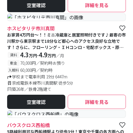
空室確認
詳細を見る
#予約受付中
#空室待ち
ホスピタリテ市川真間
お家賃4万円台～！！ミニ冷蔵庫と居室照明付きです♪最寄の市
川駅から東京駅まで18分など都心へのアクセス良好な立地で
す！さらに、フローリング・ＩＨコンロ・宅配ボックス・原付
駐車可能など、設備も充実しております☆
4.3
4.9
-
賃料
万円
万円
／月
70,000円／契約時お預り
敷金
60,000円／契約時
入館料
学校まで電車利用 19分 6447m
京成電鉄本線市川真間駅 徒歩5分
築26年／鉄骨2階建て
空室確認
詳細を見る
#食事付き
#女性専用フロアあり
バウスクロス西船橋
5路線利用可な西船橋駅より徒歩3分！東京や千葉の各方面への