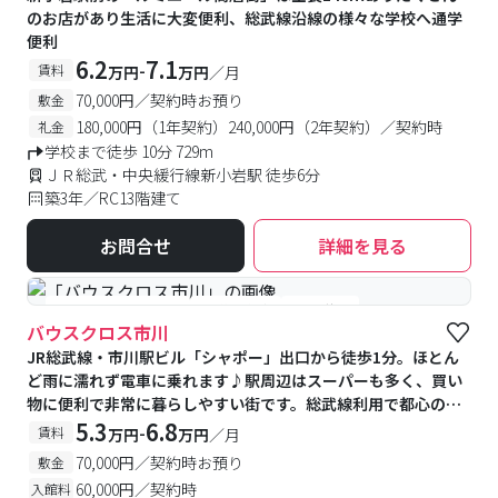
のお店があり生活に大変便利、総武線沿線の様々な学校へ通学
便利
6.2
7.1
-
賃料
万円
万円
／月
70,000円／契約時お預り
敷金
180,000円（1年契約）240,000円（2年契約）／契約時
礼金
学校まで徒歩 10分 729m
ＪＲ総武・中央緩行線新小岩駅 徒歩6分
築3年／RC13階建て
お問合せ
詳細を見る
#女性専用フロアあり
#予約受付中
#空室待ち
バウスクロス市川
JR総武線・市川駅ビル「シャポー」出口から徒歩1分。ほとん
ど雨に濡れず電車に乗れます♪駅周辺はスーパーも多く、買い
物に便利で非常に暮らしやすい街です。総武線利用で都心の学
校まで乗り換えなし♪千葉船橋方面もスグです★
5.3
6.8
-
賃料
万円
万円
／月
70,000円／契約時お預り
敷金
60,000円／契約時
入館料