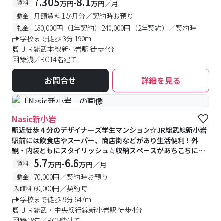
7.305
8.1
-
賃料
万円
万円
／月
月額賃料1か月分／契約時お預り
敷金
180,000円（1年契約）240,000円（2年契約）／契約時
礼金
学校まで徒歩 3分 190m
ＪＲ総武本線新小岩駅 徒歩4分
築浅／RC14階建て
お問合せ
詳細を見る
#予約受付中
#空室待ち
Nasic新小岩
駅近徒歩４分のデザイナーズ学生マンション☆JR総武線新小岩
駅前には飲食店やスーパー、商店街などがあり生活便利！外
観・内装ともにスタイリッシュ☆収納スペースがあちこちにあ
るのも◎雨の日に便利な浴室乾燥機付が嬉しい♪
5.7
6.6
-
賃料
万円
万円
／月
70,000円／契約時お預り
敷金
60,000円／契約時
入館料
学校まで徒歩 9分 647m
ＪＲ総武・中央緩行線新小岩駅 徒歩4分
築18年／RC5階建て