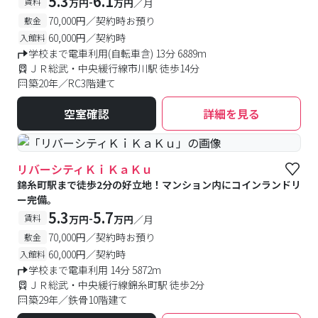
5.3
6.1
-
賃料
万円
万円
／月
70,000円／契約時お預り
敷金
60,000円／契約時
入館料
学校まで電車利用(自転車含) 13分 6889m
ＪＲ総武・中央緩行線市川駅 徒歩14分
築20年／RC3階建て
空室確認
詳細を見る
リバーシティＫｉＫａＫｕ
錦糸町駅まで徒歩2分の好立地！マンション内にコインランドリ
ー完備。
5.3
5.7
-
賃料
万円
万円
／月
70,000円／契約時お預り
敷金
60,000円／契約時
入館料
学校まで電車利用 14分 5872m
ＪＲ総武・中央緩行線錦糸町駅 徒歩2分
築29年／鉄骨10階建て