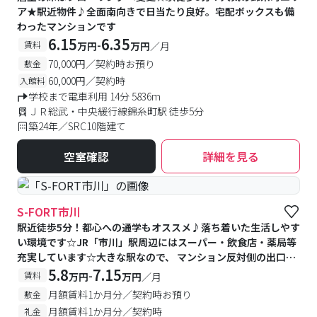
ア★駅近物件♪全面南向きで日当たり良好。宅配ボックスも備
わったマンションです
6.15
6.35
-
賃料
万円
万円
／月
70,000円／契約時お預り
敷金
60,000円／契約時
入館料
学校まで電車利用 14分 5836m
ＪＲ総武・中央緩行線錦糸町駅 徒歩5分
築24年／SRC10階建て
空室確認
詳細を見る
S-FORT市川
駅近徒歩5分！都心への通学もオススメ♪落ち着いた生活しやす
い環境です☆JR「市川」駅周辺にはスーパー・飲食店・薬局等
充実しています☆大きな駅なので、 マンション反対側の出口に
は図書館、行政サービスセンターもあり、生活しやすい環境で
5.8
7.15
-
賃料
万円
万円
／月
す♪
月額賃料1か月分／契約時お預り
敷金
月額賃料1か月分／契約時
礼金