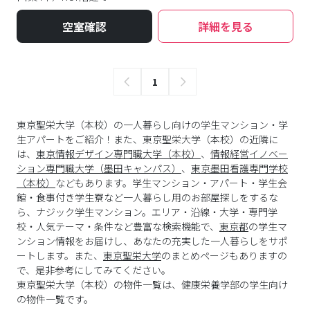
空室確認
詳細を見る
1
東京聖栄大学（本校）の一人暮らし向けの学生マンション・学
生アパートをご紹介！また、東京聖栄大学（本校）の近隣に
は、
東京情報デザイン専門職大学（本校）
、
情報経営イノベー
ション専門職大学（墨田キャンパス）
、
東京墨田看護専門学校
（本校）
などもあります。学生マンション・アパート・学生会
館・食事付き学生寮など一人暮らし用のお部屋探しをするな
ら、ナジック学生マンション。エリア・沿線・大学・専門学
校・人気テーマ・条件など豊富な検索機能で、
東京都
の学生マ
ンション情報をお届けし、あなたの充実した一人暮らしをサポ
ートします。また、
東京聖栄大学
のまとめページもありますの
で、是非参考にしてみてください。
東京聖栄大学
（
本校
）の物件一覧は、
健康栄養学部
の学生向け
の物件一覧です。