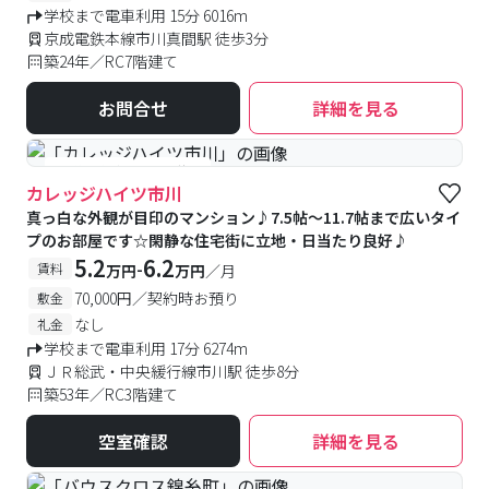
学校まで電車利用 15分 6016m
京成電鉄本線市川真間駅 徒歩3分
築24年／RC7階建て
お問合せ
詳細を見る
#予約受付中
#空室待ち
カレッジハイツ市川
真っ白な外観が目印のマンション♪7.5帖〜11.7帖まで広いタイ
プのお部屋です☆閑静な住宅街に立地・日当たり良好♪
5.2
6.2
-
賃料
万円
万円
／月
70,000円／契約時お預り
敷金
なし
礼金
学校まで電車利用 17分 6274m
ＪＲ総武・中央緩行線市川駅 徒歩8分
築53年／RC3階建て
空室確認
詳細を見る