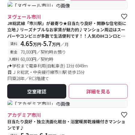
#予約受付中
#空室待ち
ヌヴェール市川
JR総武線「市川駅」が最寄り★日当たり良好・閑静な住宅街に
立地♪リーズナブルなお家賃が魅力的♪マンション周辺はスー
パーやコンビニが多数で生活便利です！！人気のIHコンロと温
水洗浄便座も完備！更に便利な宅配BOX付きです
4.65
5.7
-
賃料
万円
万円
／月
70,000円／契約時お預り
敷金
60,000円／契約時
入館料
学校まで電車利用(自転車含) 13分 6949m
ＪＲ総武・中央緩行線市川駅 徒歩15分
築28年／RC3階建て
空室確認
詳細を見る
#予約受付中
#空室待ち
アカデミア市川
日当たり良好・独立洗面化粧台・浴室暖房乾燥機付きマンショ
ンです♪