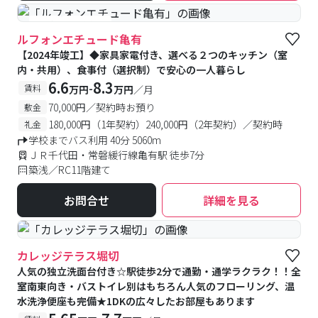
#築浅
#食事付き
ルフォンエチュード亀有
【2024年竣工】◆家具家電付き、選べる２つのキッチン（室
内・共用）、食事付（選択制）で安心の一人暮らし
6.6
8.3
-
賃料
万円
万円
／月
70,000円／契約時お預り
敷金
180,000円（1年契約）240,000円（2年契約）／契約時
礼金
学校までバス利用 40分 5060m
ＪＲ千代田・常磐緩行線亀有駅 徒歩7分
築浅／RC11階建て
お問合せ
詳細を見る
カレッジテラス堀切
人気の独立洗面台付き☆駅徒歩2分で通勤・通学ラクラク！！全
室南東向き・バストイレ別はもちろん人気のフローリング、温
水洗浄便座も完備★1DKの広々したお部屋もあります