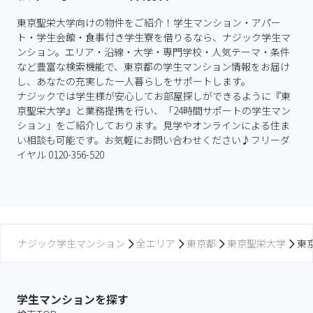
東京聖栄大学向けの物件をご紹介！学生マンション・アパー
ト・学生会館・食事付き学生寮を借りるなら、ナジック学生マ
ンション。エリア・沿線・大学・専門学校・人気テーマ・条件
など豊富な検索機能で、東京都の学生マンション情報をお届け
し、あなたの充実した一人暮らしをサポートします。

ナジックでは学生様が安心してお部屋探しができるように『東
京聖栄大学』と業務提携を行い、「24時間サポートの学生マン
ション」をご紹介しております。見学やオンラインによる住ま
い相談も可能です。お気軽にお問い合わせください♪フリーダ
イヤル 0120-356-520
ナジック学生マンション
全エリア
東京都
東京聖栄大学
東
学生マンションを探す