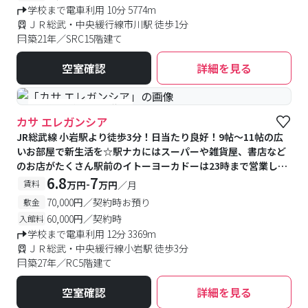
学校まで電車利用 10分 5774m
ＪＲ総武・中央緩行線市川駅 徒歩1分
築21年／SRC15階建て
空室確認
詳細を見る
#予約受付中
#空室待ち
カサ エレガンシア
JR総武線 小岩駅より徒歩3分！日当たり良好！9帖～11帖の広
いお部屋で新生活を☆駅ナカにはスーパーや雑貨屋、書店など
のお店がたくさん駅前のイトーヨーカドーは23時まで営業して
いるので、忙しい学生さんの強い味方です★広いお部屋にウォ
6.8
7
-
賃料
万円
万円
／月
ークインクローゼット・浴室乾燥機付き！
70,000円／契約時お預り
敷金
60,000円／契約時
入館料
学校まで電車利用 12分 3369m
ＪＲ総武・中央緩行線小岩駅 徒歩3分
築27年／RC5階建て
空室確認
詳細を見る