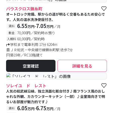
#予約受付中
#空室待ち
バウスクロス錦糸町
オートロック完備、駅からの道が明るく交番もあるため安心で
す。人気の温水洗浄便座付き。
6.55
7.05
-
賃料
万円
万円
／月
70,000円／契約時お預り
敷金
60,000円／契約時
入館料
学校まで電車利用 17分 6204m
ＪＲ総武・中央緩行線錦糸町駅 徒歩7分
築19年／RC10階建て
空室確認
詳細を見る
#予約受付中
#空室待ち
ソレイユ ド レスト
人気の総武線沿線、独立洗面化粧台付き♪南フランス風のおし
ゃれな外観、カカウンターキッチン（一部）♪全室南向きで明
るいお部屋が魅力的です♪
6.05
6.75
-
賃料
万円
万円
／月