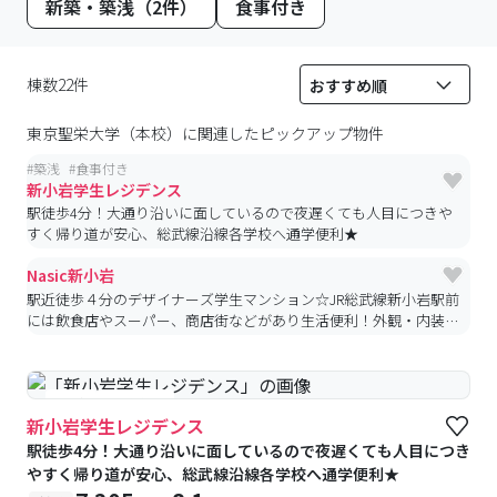
新築・築浅（2件）
食事付き
棟数22件
東京聖栄大学（本校）
に関連したピックアップ物件
#
築浅
#
食事付き
新小岩学生レジデンス
駅徒歩4分！大通り沿いに面しているので夜遅くても人目につきや
すく帰り道が安心、総武線沿線各学校へ通学便利★
Nasic新小岩
駅近徒歩４分のデザイナーズ学生マンション☆JR総武線新小岩駅前
には飲食店やスーパー、商店街などがあり生活便利！外観・内装と
もにスタイリッシュ☆収納スペースがあちこちにあるのも◎雨の日
に便利な浴室乾燥機付が嬉しい♪
#築浅
#食事付き
新小岩学生レジデンス
駅徒歩4分！大通り沿いに面しているので夜遅くても人目につき
やすく帰り道が安心、総武線沿線各学校へ通学便利★