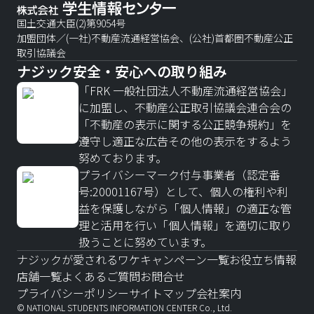
国土交通大臣(2)第9054号
加盟団体／(一社)不動産流通経営協会、(公社)首都圏不動産公正
取引協議会
ナジック安全・安心への取り組み
「FRK 一般社団法人不動産流通経営協会」
に加盟し、不動産公正取引協議会連合会の
「不動産の表示に関する公正競争規約」を
遵守し適正な広告その他の表示をするよう
努めております。
プライバシーマーク付与事業者（認定番
号:20001167号）として、個人の権利や利
益を保護しながら「個人情報」の適正な管
理と活用を行い「個人情報」を適切に取り
扱うことに努めています。
ナジックが愛されるワケ
キャンペーン一覧
お役立ち情報
店舗一覧
よくあるご質問
お問合せ
プライバシーポリシー
サイトマップ
会社案内
© NATIONAL STUDENTS INFORMATION CENTER Co., Ltd.