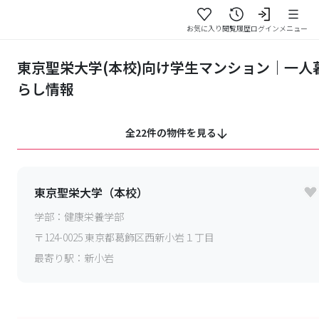
お気に入り
閲覧履歴
ログイン
メニュー
東京聖栄大学(本校)向け学生マンション｜一人
らし情報
全22件の物件を見る
東京聖栄大学（本校）
学部：
健康栄養学部
〒
124-0025
東京都葛飾区西新小岩１丁目
最寄り駅：
新小岩