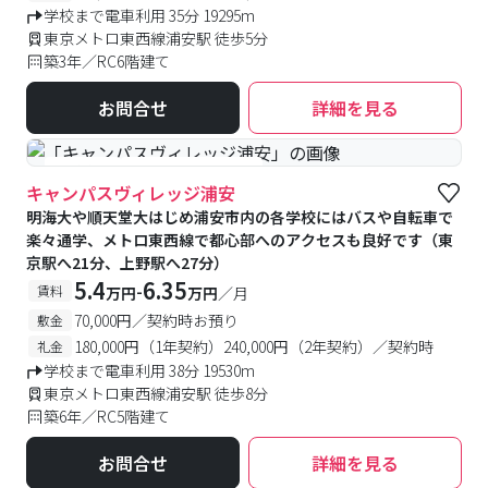
学校まで電車利用 35分 19295m
東京メトロ東西線浦安駅 徒歩5分
築3年／RC6階建て
お問合せ
詳細を見る
#食事付き
#女性専用フロアあり
キャンパスヴィレッジ浦安
明海大や順天堂大はじめ浦安市内の各学校にはバスや自転車で
楽々通学、メトロ東西線で都心部へのアクセスも良好です（東
京駅へ21分、上野駅へ27分）
5.4
6.35
-
賃料
万円
万円
／月
70,000円／契約時お預り
敷金
180,000円（1年契約）240,000円（2年契約）／契約時
礼金
学校まで電車利用 38分 19530m
東京メトロ東西線浦安駅 徒歩8分
築6年／RC5階建て
お問合せ
詳細を見る