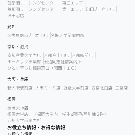
首都圏リーシングセンター 第二エリア
首都圏リーシングセンター 第一エリア
町田店
立川店
津田沼店
愛知
名古屋駅前店
本山店
名城大学前案内所
京都・滋賀
京都産業大学内店
京都今出川店
京都駅前店
ホーミック事業部
田辺同志社前案内所
ひとり暮らし相談窓口（関西ＴＩＣ）
大阪・兵庫
新大阪駅前店
大阪ミナミ店
近畿大学前店
西宮北口店
三宮店
福岡
福岡天神店
福岡大学店 （福岡大学内 学生部事務室別棟２階）
九州大学前案内所
お役立ち情報・お得な情報
お役立ち情報