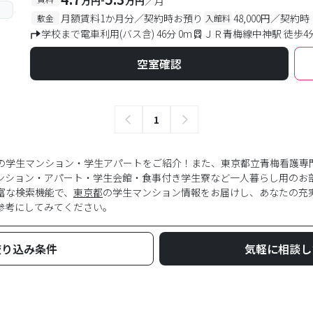
万円
万円
／月
月額賃料1か月分／契約時お預り
48,000円／契約時
敷金
入館料
学校まで電車利用(バス含) 46分 0m
ＪＲ青梅線中神駅 徒歩4
空室確認
1
の学生マンション・学生アパートをご紹介！また、東京都立青梅看護専
ンション・アパート・学生会館・食事付き学生寮など一人暮らし用のお
富な検索機能で、
東京都
の学生マンション情報をお届けし、あなたの充
参考にしてみてください。
絞り込み条件
気軽に相談し