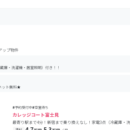
アップ物件
冷蔵庫・洗濯機・居室照明）付き！！
ネット無料★
#
予約受付中
#
空室待ち
カレッジコート富士見
最寄り駅まで4分！新宿まで乗り換えなし！家電3点（冷蔵庫・
4.7
5.3
-
賃料