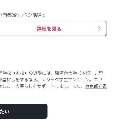
分
築28年／RC4階建て
詳細を見る
門学校（本校）の近隣には、
駿河台大学（本校）
、
早
部屋探しをするなら、ナジック学生マンション。エリ
実した一人暮らしをサポートします。また、
東京都立青
たい