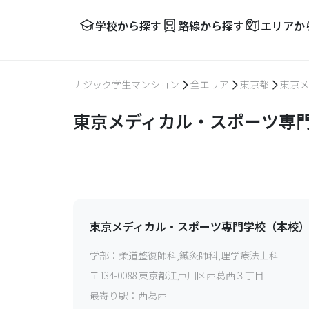
学校から探す
路線から探す
エリアか
ナジック学生マンション
全エリア
東京都
東京メ
東京メディカル・スポーツ専門
東京メディカル・スポーツ専門学校（本校
学部：
柔道整復師科,鍼灸師科,理学療法士科
〒
134-0088
東京都江戸川区西葛西３丁目
最寄り駅：
西葛西