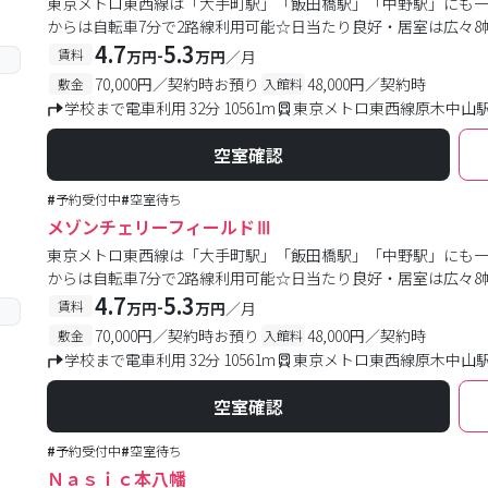
東京メトロ東西線は「大手町駅」「飯田橋駅」「中野駅」にも一
からは自転車7分で2路線利用可能☆日当たり良好・居室は広々8帖
4.7
5.3
-
賃料
万円
万円
／月
70,000円／契約時お預り
48,000円／契約時
敷金
入館料
学校まで電車利用 32分 10561m
東京メトロ東西線原木中山駅 
空室確認
#
予約受付中
#
空室待ち
メゾンチェリーフィールドⅢ
東京メトロ東西線は「大手町駅」「飯田橋駅」「中野駅」にも一
からは自転車7分で2路線利用可能☆日当たり良好・居室は広々8帖
4.7
5.3
-
賃料
万円
万円
／月
70,000円／契約時お預り
48,000円／契約時
敷金
入館料
学校まで電車利用 32分 10561m
東京メトロ東西線原木中山駅 
空室確認
#
予約受付中
#
空室待ち
Ｎａｓｉｃ本八幡