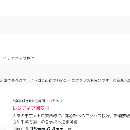
たピックアップ物件
転車で楽々通学、メトロ東西線で都心部へのアクセスも良好です（東京駅へ21
#
食事付き
#
女性専用フロアあり
レジディア浦安Ⅲ
人気の東京メトロ東西線で、都心部へのアクセス良好。新浦安
心や千葉方面への各学校へ通学可能
5.35
6.4
-
賃料
万円
万円
／月