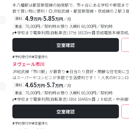
本八幡駅は都営新宿線の始発駅で、市ヶ谷にある学校や新宿ま
数で買い物に便利！◎JR総武線・都営新宿線・京成線の２駅３
4.9
5.85
-
賃料
万円
万円
／月
70,000円／契約時お預り
60,000円／契約時
敷金
入館料
学校まで電車利用(自転車含) 37分 16325m
京成電鉄本線京成八
空室確認
#
予約受付中
#
空室待ち
ヌヴェール市川
JR総武線「市川駅」が最寄り★日当たり良好・閑静な住宅街に
はスーパーやコンビニが多数で生活便利です！！人気のIHコンロ
4.65
5.7
-
賃料
万円
万円
／月
70,000円／契約時お預り
60,000円／契約時
敷金
入館料
学校まで電車利用(自転車含) 38分 16443m
ＪＲ総武・中央緩行
空室確認
#
予約受付中
#
空室待ち