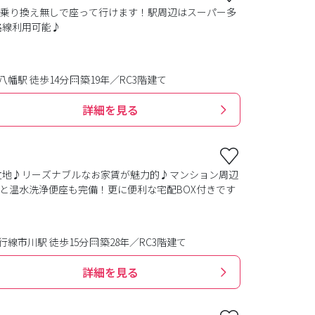
で乗り換え無しで座って行けます！駅周辺はスーパー多
路線利用可能♪
幡駅 徒歩14分
築19年／RC3階建て
詳細を見る
立地♪リーズナブルなお家賃が魅力的♪マンション周辺
と温水洗浄便座も完備！更に便利な宅配BOX付きです
線市川駅 徒歩15分
築28年／RC3階建て
詳細を見る