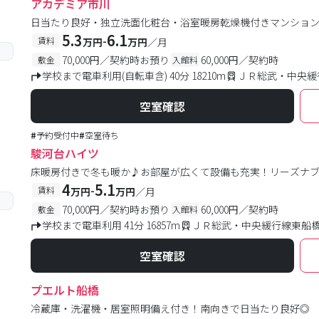
アカデミア市川
日当たり良好・独立洗面化粧台・浴室暖房乾燥機付きマンショ
5.3
6.1
-
賃料
万円
万円
／月
70,000円／契約時お預り
60,000円／契約時
敷金
入館料
学校まで電車利用(自転車含) 40分 18210m
ＪＲ総武・中央緩行
空室確認
#
予約受付中
#
空室待ち
駿河台ハイツ
床暖房付きで冬も暖か♪お部屋が広くて設備も充実！リーズナ
4
5.1
-
賃料
万円
万円
／月
70,000円／契約時お預り
60,000円／契約時
敷金
入館料
学校まで電車利用 41分 16857m
ＪＲ総武・中央緩行線東船橋
空室確認
プエルト船橋
冷蔵庫・洗濯機・居室照明備え付き！南向きで日当たり良好◎