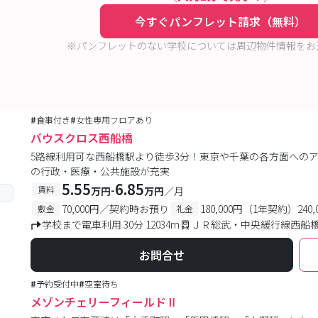
今すぐパンフレット請求（無料）
※パンフレットのない学校については周辺物件情報をお
#
食事付き
#
女性専用フロアあり
バウスクロス西船橋
5路線利用可な西船橋駅より徒歩3分！東京や千葉の各方面への
の行政・医療・公共施設が充実
5.55
6.85
-
賃料
万円
万円
／月
70,000円／契約時お預り
180,000円（1年契約）24
敷金
礼金
学校まで電車利用 30分 12034m
ＪＲ総武・中央緩行線西船橋
お問合せ
#
予約受付中
#
空室待ち
メゾンチェリーフィールドⅡ