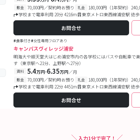
70,000円／契約時お預り
180,000円（1年契約）24
敷金
礼金
学校まで電車利用 20分 4216m
東京メトロ東西線浦安駅 徒歩
お問合せ
#
食事付き
#
女性専用フロアあり
キャンパスヴィレッジ浦安
明海大や順天堂大はじめ浦安市内の各学校にはバスや自転車で
す（東京駅へ21分、上野駅へ27分）
5.4
6.35
-
賃料
万円
万円
／月
70,000円／契約時お預り
180,000円（1年契約）24
敷金
礼金
学校まで電車利用 22分 4451m
東京メトロ東西線浦安駅 徒歩
お問合せ
入力1分で完了！