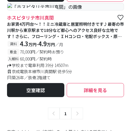
#予約受付中
#空室待ち
ホスピタリテ市川真間
お家賃4万円台～！！ミニ冷蔵庫と居室照明付きです♪最寄の市
川駅から東京駅まで18分など都心へのアクセス良好な立地で
す！さらに、フローリング・ＩＨコンロ・宅配ボックス・原付
駐車可能など、設備も充実しております☆
4.3
4.9
-
賃料
万円
万円
／月
70,000円／契約時お預り
敷金
60,000円／契約時
入館料
学校まで電車利用 39分 14507m
京成電鉄本線市川真間駅 徒歩5分
築26年／鉄骨2階建て
空室確認
詳細を見る
1