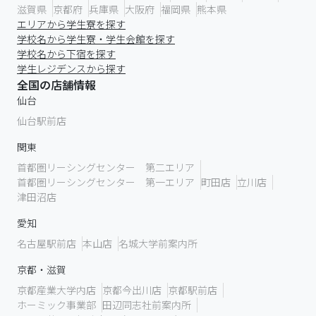
滋賀県
京都府
兵庫県
大阪府
福岡県
熊本県
エリアから学生寮を探す
学校名から学生寮・学生会館を探す
学校名から下宿を探す
学生レジデンスから探す
全国の店舗情報
仙台
仙台駅前店
関東
首都圏リーシングセンター 第二エリア
首都圏リーシングセンター 第一エリア
町田店
立川店
津田沼店
愛知
名古屋駅前店
本山店
名城大学前案内所
京都・滋賀
京都産業大学内店
京都今出川店
京都駅前店
ホーミック事業部
田辺同志社前案内所