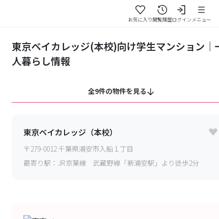
お気に入り
閲覧履歴
ログイン
メニュー
東京ベイカレッジ(本校)向け学生マンション｜
人暮らし情報
全9件の物件を見る
東京ベイカレッジ（本校）
〒
279-0012
千葉県浦安市入船１丁目
最寄り駅：
JR京葉線 武蔵野線「新浦安駅」より徒歩2分