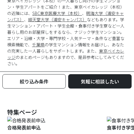
東京ベイカレッジ（本校）の一人暮らし向けの学生マンショ
ン・学生アパートをご紹介！また、東京ベイカレッジ（本校）
の近隣には、
SBC東京医療大学（本校）
、
明海大学（浦安キャ
ンパス）
、
順天堂大学（浦安キャンパス）
などもあります。学
生マンション・アパート・学生会館・食事付き学生寮など一人
暮らし用のお部屋探しをするなら、ナジック学生マンション。
エリア・沿線・大学・専門学校・人気テーマ・条件など豊富な
検索機能で、
千葉県
の学生マンション情報をお届けし、あなた
の充実した一人暮らしをサポートします。また、
東京ベイカレ
ッジ
のまとめページもありますので、是非参考にしてみてくだ
さい。
絞り込み条件
気軽に相談したい
特集ページ
合格発表前申込
食事付き学