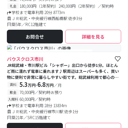
180,000円（1年契約）240,000円（2年契約）／契約時
礼金
学校まで電車利用 20分 8773m
ＪＲ総武・中央緩行線西船橋駅 徒歩3分
築5年／RC12階建て
お問合せ
詳細を見る
#女性専用フロアあり
#予約受付中
#空室待ち
バウスクロス市川
JR総武線・市川駅ビル「シャポー」出口から徒歩1分。ほとん
ど雨に濡れず電車に乗れます♪駅周辺はスーパーも多く、買い
物に便利で非常に暮らしやすい街です。総武線利用で都心の学
校まで乗り換えなし♪千葉船橋方面もスグです★
5.3
6.8
-
賃料
万円
万円
／月
70,000円／契約時お預り
敷金
60,000円／契約時
入館料
学校まで電車利用 28分 13834m
ＪＲ総武・中央緩行線市川駅 徒歩1分
築21年／SRC15階建て