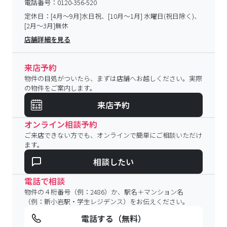
電話番号：
0120-356-520
定休日：
[4月～9月]水日祝、[10月～1月] 水曜日(祝日除く)、
[2月～3月]無休
店舗詳細を見る
来店予約
物件の目処がついたら、まずは店舗へお越しください。実際
の物件をご案内します。
来店予約
オンライン相談予約
ご来店できない方でも、オンラインで簡単にご相談いただけ
ます。
相談したい
電話で相談
物件の４桁番号（例：2486）か、駅名＋マンション名
（例：新小岩駅・学生レジデンス）をお伝えください。
電話する（無料）