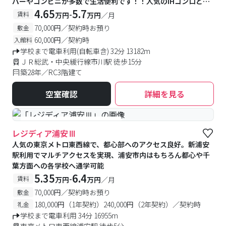
パーやコンビニが多数で生活便利です！！人気のIHコンロと温
水洗浄便座も完備！更に便利な宅配BOX付きです
4.65
5.7
-
賃料
万円
万円
／月
70,000円／契約時お預り
敷金
60,000円／契約時
入館料
学校まで電車利用(自転車含) 32分 13182m
ＪＲ総武・中央緩行線市川駅 徒歩15分
築28年／RC3階建て
空室確認
詳細を見る
#食事付き
#女性専用フロアあり
レジディア浦安Ⅲ
人気の東京メトロ東西線で、都心部へのアクセス良好。新浦安
駅利用でマルチアクセスを実現、浦安市内はもちろん都心や千
葉方面への各学校へ通学可能
5.35
6.4
-
賃料
万円
万円
／月
70,000円／契約時お預り
敷金
180,000円（1年契約）240,000円（2年契約）／契約時
礼金
学校まで電車利用 34分 16955m