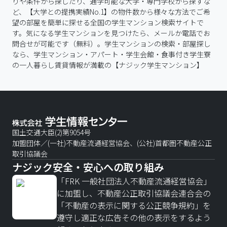
りや条件から探したり、通学可能な大学・専門学校から探すな
ど、【大学との提携実績No.1】の物件数から様々な方法でご希
望の部屋を簡単に探せる全国の学生マンション検索サイトで
す。気になる学生マンションを見つけたら、メールか電話でお
問合せが可能です（無料）。学生マンションの検索・部屋探し
なら、学生マンション・アパート・学生会館・食事付き学生寮
の一人暮らし賃貸情報が満載の【ナジック学生マンション】
国土交通大臣(2)第9054号
加盟団体／(一社)不動産流通経営協会、(公社)首都圏不動産公正
取引協議会
ナジック安全・安心への取り組み
「FRK 一般社団法人不動産流通経営協会」
に加盟し、不動産公正取引協議会連合会の
「不動産の表示に関する公正競争規約」を
遵守し適正な広告その他の表示をするよう