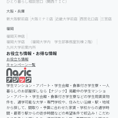
ひとり暮らし相談窓口（関西ＴＩＣ）
大阪・兵庫
新大阪駅前店
大阪ミナミ店
近畿大学前店
西宮北口店
三宮店
福岡
福岡天神店
福岡大学店 （福岡大学内 学生部事務室別棟２階）
九州大学前案内所
お役立ち情報・お得な情報
お役立ち情報
キャンペーン一覧
学生マンション・アパート・学生会館・食事付き学生寮・一人
暮らしのお部屋探しなら【ナジック】掲載中の学生マンショ
ン・アパート・学生会館・食事付き学生寮などの学生用賃貸物
件を、通学可能な大学・専門学校や、住みたい沿線・駅・地域
から探して、間取り・予算に合わせた家賃・学校からの通学時
間・最寄り駅からの徒歩時間などの希望条件で絞込み！こだわ