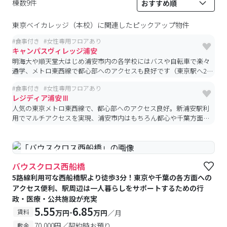
棟数9件
東京ベイカレッジ（本校）
に関連したピックアップ物件
#
食事付き
#
女性専用フロアあり
キャンパスヴィレッジ浦安
明海大や順天堂大はじめ浦安市内の各学校にはバスや自転車で楽々
通学、メトロ東西線で都心部へのアクセスも良好です（東京駅へ21
分、上野駅へ27分）
#
食事付き
#
女性専用フロアあり
レジディア浦安Ⅲ
人気の東京メトロ東西線で、都心部へのアクセス良好。新浦安駅利
用でマルチアクセスを実現、浦安市内はもちろん都心や千葉方面へ
の各学校へ通学可能
#食事付き
#女性専用フロアあり
バウスクロス西船橋
5路線利用可な西船橋駅より徒歩3分！東京や千葉の各方面への
アクセス便利、駅周辺は一人暮らしをサポートするための行
政・医療・公共施設が充実
5.55
6.85
-
賃料
万円
万円
／月
70,000円／契約時お預り
敷金