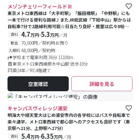
メゾンチェリーフィールドⅢ
東京メトロ東西線は「大手町駅」「飯田橋駅」「中野駅」にも
一本で行ける便利な路線♪またJR総武線『下総中山』駅からは
自転車7分で2路線利用可能☆日当たり良好・居室は広々8帖♪
近くにショッピングセンター有り(550m)♪
4.7
5.3
-
賃料
万円
万円
／月
70,000円／契約時お預り
敷金
48,000円／契約時
入館料
学校まで電車利用 36分 11100m
東京メトロ東西線原木中山駅 徒歩10分
築24年／RC4階建て
空室確認
詳細を見る
#食事付き
#女性専用フロアあり
キャンパスヴィレッジ浦安
明海大や順天堂大はじめ浦安市内の各学校にはバスや自転車で
楽々通学、メトロ東西線で都心部へのアクセスも良好です（東
京駅へ21分、上野駅へ27分）
5.4
6.35
-
賃料
万円
万円
／月