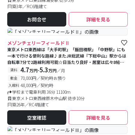
東京メトロ東西線浦安駅 徒歩5分
築3年／RC6階建て
お問合せ
詳細を見る
#予約受付中
#空室待ち
メゾンチェリーフィールドⅡ
東京メトロ東西線は「大手町駅」「飯田橋駅」「中野駅」にも
一本で行ける便利な路線♪またJR総武線『下総中山』駅からは
自転車7分で2路線利用可能☆日当たり良好・居室は広々8帖♪
近くにショッピングセンター有り(550m)♪
4.7
5.3
-
賃料
万円
万円
／月
70,000円／契約時お預り
敷金
48,000円／契約時
入館料
学校まで電車利用 36分 11100m
東京メトロ東西線原木中山駅 徒歩10分
築26年／RC4階建て
空室確認
詳細を見る
#予約受付中
#空室待ち