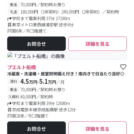
70,000円／契約時お預り
敷金
180,000円（1年契約）240,000円（2年契約）／契約時
礼金
学校まで電車利用 37分 17190m
東京メトロ東西線浦安駅 徒歩8分
築6年／RC5階建て
お問合せ
詳細を見る
プエルト船橋
冷蔵庫・洗濯機・居室照明備え付き！南向きで日当たり良好◎
4.5
5.1
-
賃料
万円
万円
／月
70,000円／契約時お預り
敷金
60,000円／契約時
入館料
学校まで電車利用 39分 12080m
京成電鉄本線京成船橋駅 徒歩12分
築26年／RC3階建て
お問合せ
詳細を見る